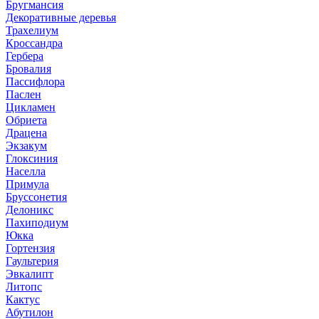
Бругмансия
Декоративные деревья
Трахелиум
Кроссандра
Гербера
Бровалия
Пассифлора
Паслен
Цикламен
Обриета
Драцена
Экзакум
Глоксиния
Населла
Примула
Бруссонетия
Делоникс
Пахиподиум
Юкка
Гортензия
Гаультерия
Эвкалипт
Литопс
Кактус
Абутилон