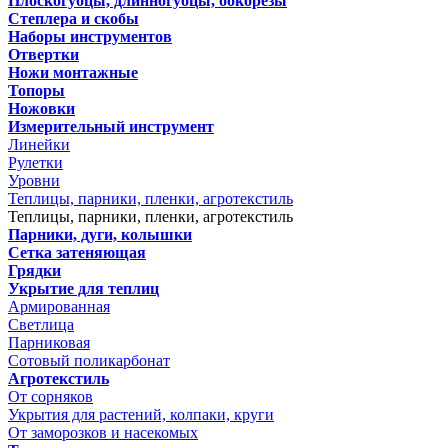
Плоскогубцы, длинногубцы, бокорезы
Степлера и скобы
Наборы инструментов
Отвертки
Ножи монтажные
Топоры
Ножовки
Измерительный инструмент
Линейки
Рулетки
Уровни
Теплицы, парники, пленки, агротекстиль
Теплицы, парники, пленки, агротекстиль
Парники, дуги, колышки
Сетка затеняющая
Грядки
Укрытие для теплиц
Армированная
Светлица
Парниковая
Сотовый поликарбонат
Агротекстиль
От сорняков
Укрытия для растений, колпаки, круги
От заморозков и насекомых