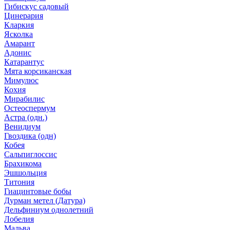
Гибискус садовый
Цинерария
Кларкия
Ясколка
Амарант
Адонис
Катарантус
Мята корсиканская
Мимулюс
Кохия
Мирабилис
Остеоспермум
Астра (одн.)
Венидиум
Гвоздика (одн)
Кобея
Сальпиглоссис
Брахикома
Эшшольция
Титония
Гиацинтовые бобы
Дурман метел (Датура)
Дельфиниум однолетний
Лобелия
Мальва