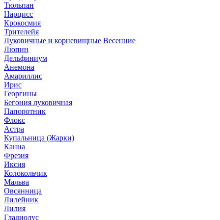
Тюльпан
Нарцисс
Крокосмия
Трителейя
Луковичные и корневищные Весенние
Люпин
Дельфиниум
Анемона
Амариллис
Ирис
Георгины
Бегония луковичная
Папоротник
Флокс
Астра
Купальница (Жарки)
Канна
Фрезия
Иксия
Колокольчик
Мальва
Овсянница
Лилейник
Лилия
Гладиолус