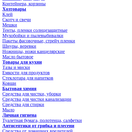
Контейнера, корзины
Хозтовары
Клей
Скотч и свечи
Мешки
Тенты, пленки солнцезащитные
Мухобойки и пылевыбивалки
Пакеты фасовочные, стрейч пленки
Шнуры, веревки
Ножницы, ножи канцелярские
Масло бытовое
Товары для кухни
Тазы и миски
Емкости для продуктов
Стеклотара для напитков
Ковши
Бытовая химия
Средства для чистки, уборки
Средства для чистки канализации
Средства для стирки
Мыло
Личная гигиена
Туалетная бумага, полотенца, салфетки
Антисептики от грибка и плесени
Средства от домашних вредителей