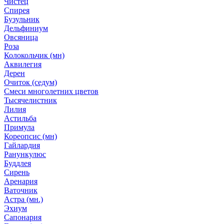
Чистец
Спирея
Бузульник
Дельфиниум
Овсяница
Роза
Колокольчик (мн)
Аквилегия
Дерен
Очиток (седум)
Смеси многолетних цветов
Тысячелистник
Лилия
Астильба
Примула
Кореопсис (мн)
Гайлардия
Ранункулюс
Буддлея
Сирень
Аренария
Ваточник
Астра (мн.)
Эхиум
Сапонария