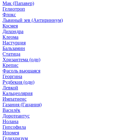
Мак (Папавер)
Гелиотроп
Флокс
Львиный зев (Антириннум)
Космея
Дихондра
Клеома
Настурция
Бальзамин
Статица
Хризантема (одн)
Крепис
Фасоль вьющаяся
Георгина
Рудбекия (одн)
Левкой
Кальцеолярия
Импатиенс
Газания (Гацания)
Василёк
Доротеантус
Нолана
Гипсофила
Ипомея
Гелихризум