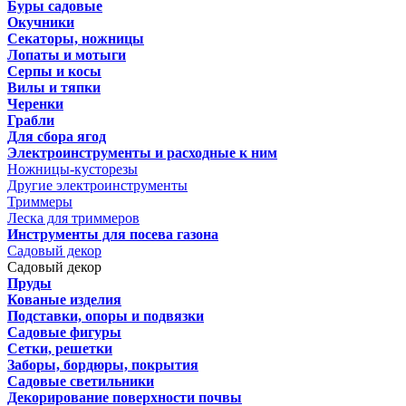
Буры садовые
Окучники
Секаторы, ножницы
Лопаты и мотыги
Серпы и косы
Вилы и тяпки
Черенки
Грабли
Для сбора ягод
Электроинструменты и расходные к ним
Ножницы-кусторезы
Другие электроинструменты
Триммеры
Леска для триммеров
Инструменты для посева газона
Садовый декор
Садовый декор
Пруды
Кованые изделия
Подставки, опоры и подвязки
Садовые фигуры
Сетки, решетки
Заборы, бордюры, покрытия
Садовые светильники
Декорирование поверхности почвы