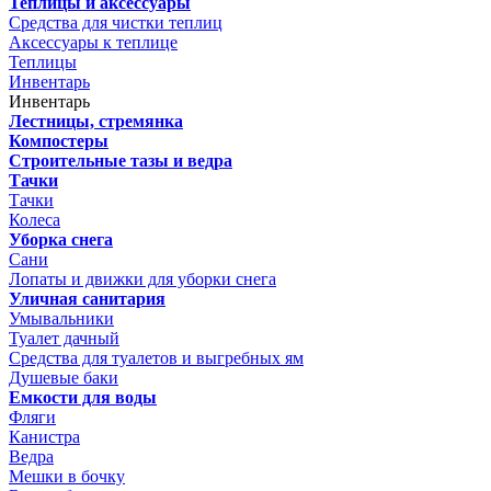
Теплицы и аксессуары
Средства для чистки теплиц
Аксессуары к теплице
Теплицы
Инвентарь
Инвентарь
Лестницы, стремянка
Компостеры
Строительные тазы и ведра
Тачки
Тачки
Колеса
Уборка снега
Сани
Лопаты и движки для уборки снега
Уличная санитария
Умывальники
Туалет дачный
Средства для туалетов и выгребных ям
Душевые баки
Емкости для воды
Фляги
Канистра
Ведра
Мешки в бочку