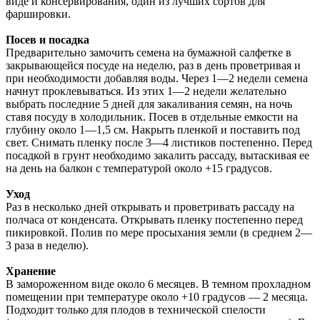
виде и консервирования, один из лучших сортов для
фаршировки.
Посев и посадка
Предварительно замочить семена на бумажной салфетке в
закрывающейся посуде на неделю, раз в день проветривая и
при необходимости добавляя воды. Через 1—2 недели семена
начнут проклевываться. Из этих 1—2 недели желательно
выбрать последние 5 дней для закаливания семян, на ночь
ставя посуду в холодильник. Посев в отдельные емкости на
глубину около 1—1,5 см. Накрыть пленкой и поставить под
свет. Снимать пленку после 3—4 листиков постепенно. Перед
посадкой в грунт необходимо закалить рассаду, вытаскивая ее
на день на балкон с температурой около +15 градусов.
Уход
Раз в несколько дней открывать и проветривать рассаду на
полчаса от конденсата. Открывать пленку постепенно перед
пикировкой. Полив по мере просыхания земли (в среднем 2—
3 раза в неделю).
Хранение
В замороженном виде около 6 месяцев. В темном прохладном
помещении при температуре около +10 градусов — 2 месяца.
Подходит только для плодов в технической спелости