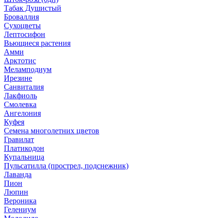
Табак Душистый
Броваллия
Сухоцветы
Лептосифон
Вьющиеся растения
Амми
Арктотис
Меламподиум
Ирезине
Санвиталия
Лакфиоль
Смолевка
Ангелония
Куфея
Семена многолетних цветов
Гравилат
Платикодон
Купальница
Пульсатилла (прострел, подснежник)
Лаванда
Пион
Люпин
Вероника
Гелениум