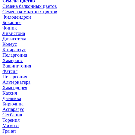
Семена цветов
Семена балконных цветов
Семена комнатных цветов
Филодендрон
Бокарнея
Финик
Ливистона
Дизиготека
Колеус
Катарантус
Пеларгония
Хамеропс
Вашингтония
Фатсия
Пеларгония
Альтернатера
Хамеодорея
Кассия
Дзельква
Бирючина
Аспарагус
Сесбания
Торения
Мимоза
Гранат