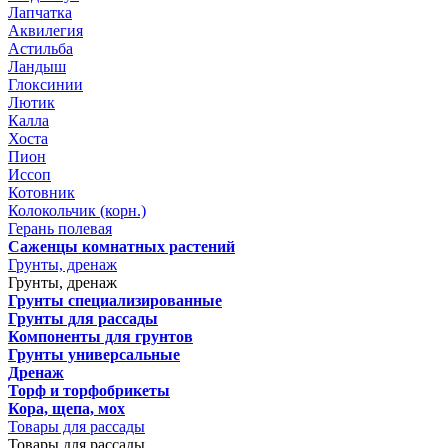
Лапчатка
Аквилегия
Астильба
Ландыш
Глоксинии
Лютик
Калла
Хоста
Пион
Иссоп
Котовник
Колокольчик (корн.)
Герань полевая
Саженцы комнатных растений
Грунты, дренаж
Грунты, дренаж
Грунты специализированные
Грунты для рассады
Компоненты для грунтов
Грунты универсальные
Дренаж
Торф и торфобрикеты
Кора, щепа, мох
Товары для рассады
Товары для рассады