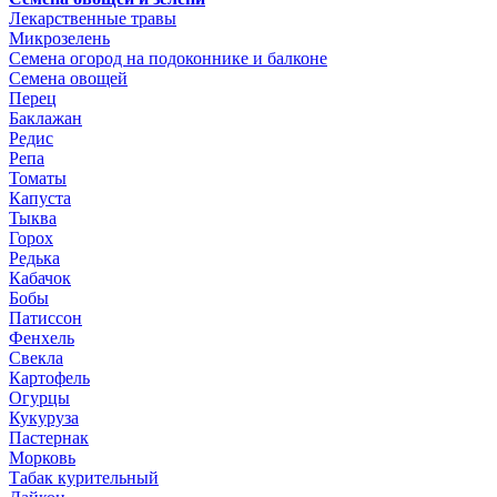
Лекарственные травы
Микрозелень
Семена огород на подоконнике и балконе
Семена овощей
Перец
Баклажан
Редис
Репа
Томаты
Капуста
Тыква
Горох
Редька
Кабачок
Бобы
Патиссон
Фенхель
Свекла
Картофель
Огурцы
Кукуруза
Пастернак
Морковь
Табак курительный