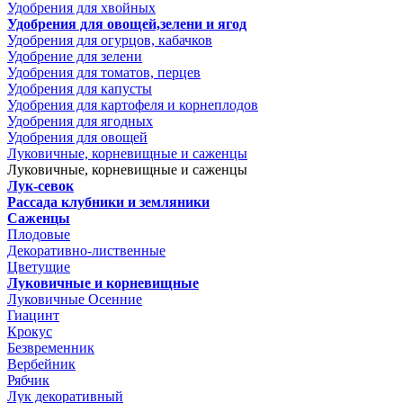
Удобрения для хвойных
Удобрения для овощей,зелени и ягод
Удобрения для огурцов, кабачков
Удобрение для зелени
Удобрения для томатов, перцев
Удобрения для капусты
Удобрения для картофеля и корнеплодов
Удобрения для ягодных
Удобрения для овощей
Луковичные, корневищные и саженцы
Луковичные, корневищные и саженцы
Лук-севок
Рассада клубники и земляники
Саженцы
Плодовые
Декоративно-лиственные
Цветущие
Луковичные и корневищные
Луковичные Осенние
Гиацинт
Крокус
Безвременник
Вербейник
Рябчик
Лук декоративный