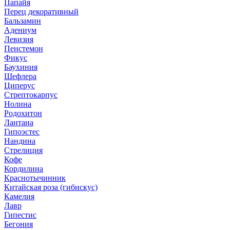
Папайя
Перец декоративный
Бальзамин
Адениум
Левизия
Пенстемон
Фикус
Баухиния
Шефлера
Циперус
Стрептокарпус
Нолина
Родохитон
Лантана
Гипоэстес
Нандина
Стрелиция
Кофе
Кордилина
Краснотычинник
Китайская роза (гибискус)
Камелия
Лавр
Гипестис
Бегония