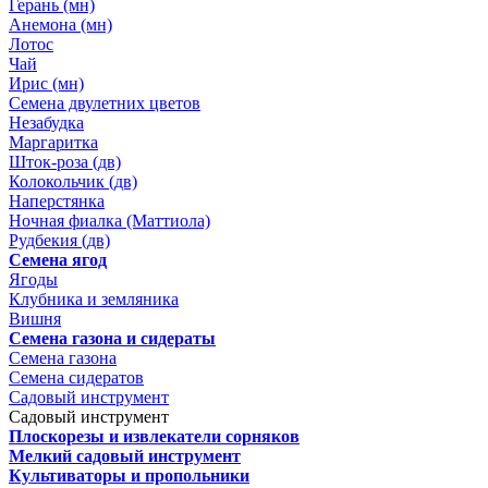
Герань (мн)
Анемона (мн)
Лотос
Чай
Ирис (мн)
Семена двулетних цветов
Незабудка
Маргаритка
Шток-роза (дв)
Колокольчик (дв)
Наперстянка
Ночная фиалка (Маттиола)
Рудбекия (дв)
Семена ягод
Ягоды
Клубника и земляника
Вишня
Семена газона и сидераты
Семена газона
Семена сидератов
Садовый инструмент
Садовый инструмент
Плоскорезы и извлекатели сорняков
Мелкий садовый инструмент
Культиваторы и пропольники