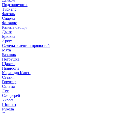
Дайкон
Подсолнечник
Турнепс
Фасоль
Спаржа
Физалис
Разные овощи
Дыня
Брюква
Арбуз
Семена зелени и пряностей
Мята
Базилик
Петрушка
Щавель
Пряности
Кориандр Кинза
Стевия
Горчица
Салаты
Лук
Сельдерей
Укроп
Шпинат
Рукола