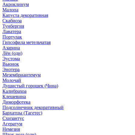
Акроклинум
Малопа
Капуста декоративная
Скабиоза
Тунбергия
Лаватера
Портулак
Гипсофила метельчатая
Азарина
Лён (одн)
Эустома
Вьюнок
Энотера
Мезембриантемум
Молочай
Душистый горошек (Чина)
Калибрахоа
Клещевина
Диморфотека
Подсолнечник декоративный
Бархатцы (Тагетес)
Схизантус
Агератум
Немезия
Шток-роза (одн)