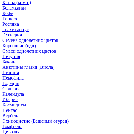
Канна (комн.)
Беламканда
Кофе
Гинкго
Росянка
Трахикарпус
Эхеверия
Семена однолетних цветов
Кореопсис (одн)
Смеси однолетних цветов
Петуния
Бакопа
Анютины глазки (Виола)
Цинния
Немофила
Годеция
Сальвия
Календула
Иберис
Космидиум
Пентас
Вербена
Эхиноцистис (Бешеный огурец)
Гомфрена
Целозия