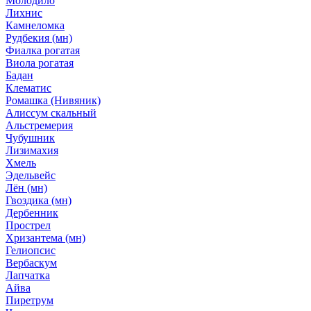
Молодило
Лихнис
Камнеломка
Рудбекия (мн)
Фиалка рогатая
Виола рогатая
Бадан
Клематис
Ромашка (Нивяник)
Алиссум скальный
Альстремерия
Чубушник
Лизимахия
Хмель
Эдельвейс
Лён (мн)
Гвоздика (мн)
Дербенник
Прострел
Хризантема (мн)
Гелиопсис
Вербаскум
Лапчатка
Айва
Пиретрум