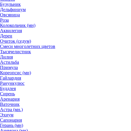
Бузульник
Дельфиниум
Овсяница
Роза
Колокольчик (мн)
Аквилегия
Дерен
Очиток (седум)
Смеси многолетних цветов
Тысячелистник
Лилия
Астильба
Примула
Кореопсис (мн)
Гайлардия
Ранункулюс
Буддлея
Сирень
Аренария
Ваточник
Астра (мн.)
Эхиум
Сапонария
Герань (мн)
Анемона (мн)