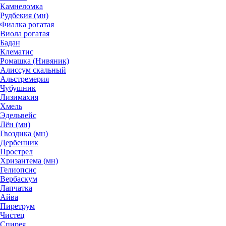
Камнеломка
Рудбекия (мн)
Фиалка рогатая
Виола рогатая
Бадан
Клематис
Ромашка (Нивяник)
Алиссум скальный
Альстремерия
Чубушник
Лизимахия
Хмель
Эдельвейс
Лён (мн)
Гвоздика (мн)
Дербенник
Прострел
Хризантема (мн)
Гелиопсис
Вербаскум
Лапчатка
Айва
Пиретрум
Чистец
Спирея