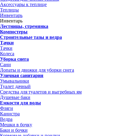
Аксессуары к теплице
Теплицы
Инвентарь
Инвентарь
Лестницы, стремянка
Компостеры
Строительные тазы и ведра
Тачки
Тачки
Колеса
Уборка снега
Сани
Лопаты и движки для уборки снега
Уличная санитария
Умывальники
Туалет дачный
Средства для туалетов и выгребных ям
Душевые баки
Емкости для воды
Фляги
Канистра
Ведра
Мешки в бочку
Баки и бочки
Кормовые добавки и поилки