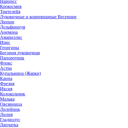
Нарцисс
Крокосмия
Трителейя
Луковичные и корневищные Весенние
Люпин
Дельфиниум
Анемона
Амариллис
Ирис
Георгины
Бегония луковичная
Папоротник
Флокс
Астра
Купальница (Жарки)
Канна
Фрезия
Иксия
Колокольчик
Мальва
Овсянница
Лилейник
Лилия
Гладиолус
Лапчатка