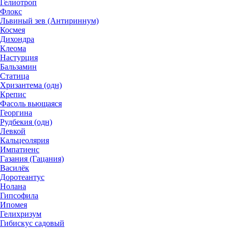
Гелиотроп
Флокс
Львиный зев (Антириннум)
Космея
Дихондра
Клеома
Настурция
Бальзамин
Статица
Хризантема (одн)
Крепис
Фасоль вьющаяся
Георгина
Рудбекия (одн)
Левкой
Кальцеолярия
Импатиенс
Газания (Гацания)
Василёк
Доротеантус
Нолана
Гипсофила
Ипомея
Гелихризум
Гибискус садовый