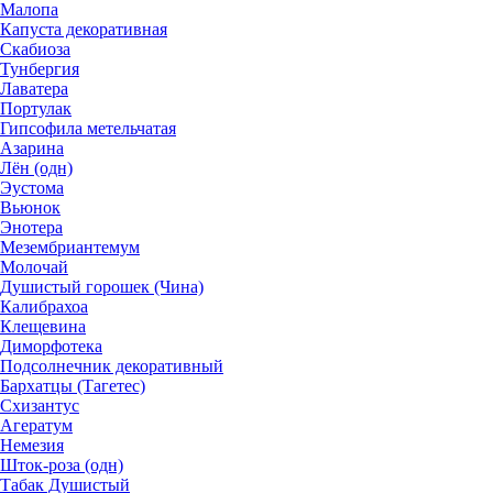
Малопа
Капуста декоративная
Скабиоза
Тунбергия
Лаватера
Портулак
Гипсофила метельчатая
Азарина
Лён (одн)
Эустома
Вьюнок
Энотера
Мезембриантемум
Молочай
Душистый горошек (Чина)
Калибрахоа
Клещевина
Диморфотека
Подсолнечник декоративный
Бархатцы (Тагетес)
Схизантус
Агератум
Немезия
Шток-роза (одн)
Табак Душистый