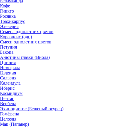
Беламканда
Кофе
Гинкго
Росянка
Трахикарпус
Эхеверия
Семена однолетних цветов
Кореопсис (одн)
Смеси однолетних цветов
Петуния
Бакопа
Анютины глазки (Виола)
Цинния
Немофила
Годеция
Сальвия
Календула
Иберис
Космидиум
Пентас
Вербена
Эхиноцистис (Бешеный огурец)
Гомфрена
Целозия
Мак (Папавер)