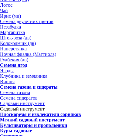
Лотос
Чай
Ирис (мн)
Семена двулетних цветов
Незабудка
Маргаритка
Шток-роза (дв)
Колокольчик (дв)
Наперстянка
Ночная фиалка (Маттиола)
Рудбекия (дв)
Семена ягод
Ягоды
Клубника и земляника
Вишня
Семена газона и сидераты
Семена газона
Семена сидератов
Садовый инструмент
Садовый инструмент
Плоскорезы и извлекатели сорняков
Мелкий садовый инструмент
Культиваторы и пропольники
Буры садовые