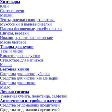
Хозтовары
Клей
Скотч и свечи
Мешки
Тенты, пленки солнцезащитные
Мухобойки и пылевыбивалки
Пакеты фасовочные, стрейч пленки
Шнуры, веревки
Ножницы, ножи канцелярские
Масло бытовое
Товары для кухни
Тазы и миски
Емкости для продуктов
Стеклотара для напитков
Ковши
Бытовая химия
Средства для чистки, уборки
Средства для чистки канализации
Средства для стирки
Мыло
Личная гигиена
Туалетная бумага, полотенца, салфетки
Антисептики от грибка и плесени
Средства от домашних вредителей
Средства от домашних вредителей