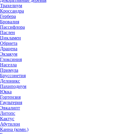
Декоративные деревья
Трахелиум
Кроссандра
Гербера
Бровалия
Пассифлора
Паслен
Цикламен
Обриета
Драцена
Экзакум
Глоксиния
Населла
Примула
Бруссонетия
Делоникс
Пахиподиум
Юкка
Гортензия
Гаультерия
Эвкалипт
Литопс
Кактус
Абутилон
Канна (комн.)