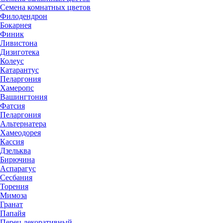
Семена комнатных цветов
Филодендрон
Бокарнея
Финик
Ливистона
Дизиготека
Колеус
Катарантус
Пеларгония
Хамеропс
Вашингтония
Фатсия
Пеларгония
Альтернатера
Хамеодорея
Кассия
Дзельква
Бирючина
Аспарагус
Сесбания
Торения
Мимоза
Гранат
Папайя
Перец декоративный