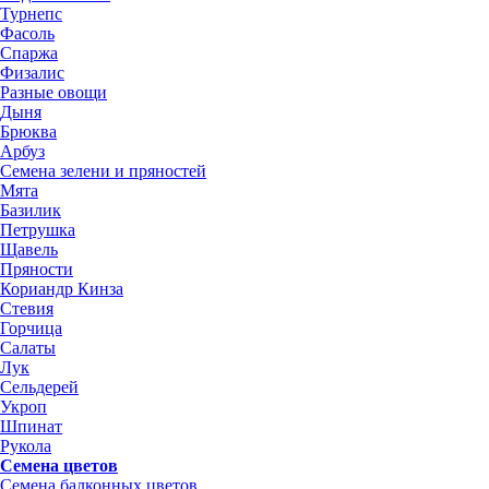
Турнепс
Фасоль
Спаржа
Физалис
Разные овощи
Дыня
Брюква
Арбуз
Семена зелени и пряностей
Мята
Базилик
Петрушка
Щавель
Пряности
Кориандр Кинза
Стевия
Горчица
Салаты
Лук
Сельдерей
Укроп
Шпинат
Рукола
Семена цветов
Семена балконных цветов