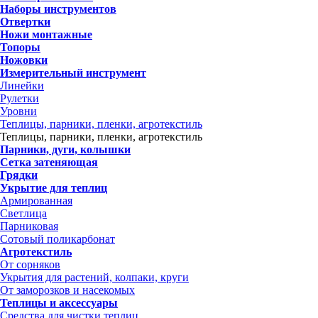
Наборы инструментов
Отвертки
Ножи монтажные
Топоры
Ножовки
Измерительный инструмент
Линейки
Рулетки
Уровни
Теплицы, парники, пленки, агротекстиль
Теплицы, парники, пленки, агротекстиль
Парники, дуги, колышки
Сетка затеняющая
Грядки
Укрытие для теплиц
Армированная
Светлица
Парниковая
Сотовый поликарбонат
Агротекстиль
От сорняков
Укрытия для растений, колпаки, круги
От заморозков и насекомых
Теплицы и аксессуары
Средства для чистки теплиц