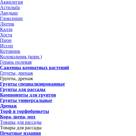
Аквилегия
Астильба
Ландыш
Глоксинии
Лютик
Калла
Хоста
Пион
Иссоп
Котовник
Колокольчик (корн.)
Герань полевая
Саженцы комнатных растений
Грунты, дренаж
Грунты, дренаж
Грунты специализированные
Грунты для рассады
Компоненты для грунтов
Грунты универсальные
Дренаж
Торф и торфобрикеты
Кора, щепа, мох
Товары для рассады
Товары для рассады
Печатные издания