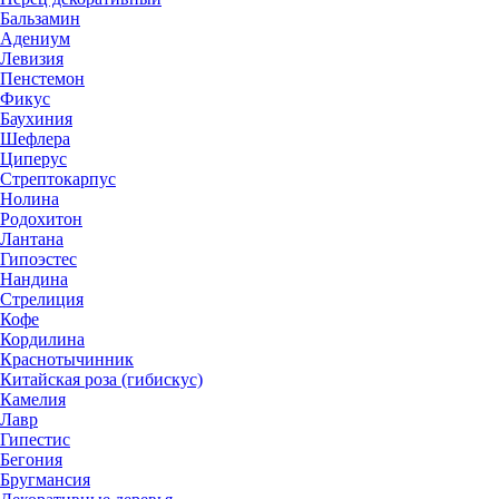
Бальзамин
Адениум
Левизия
Пенстемон
Фикус
Баухиния
Шефлера
Циперус
Стрептокарпус
Нолина
Родохитон
Лантана
Гипоэстес
Нандина
Стрелиция
Кофе
Кордилина
Краснотычинник
Китайская роза (гибискус)
Камелия
Лавр
Гипестис
Бегония
Бругмансия