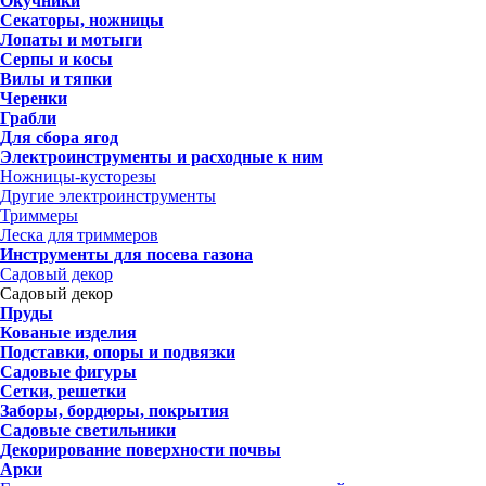
Окучники
Секаторы, ножницы
Лопаты и мотыги
Серпы и косы
Вилы и тяпки
Черенки
Грабли
Для сбора ягод
Электроинструменты и расходные к ним
Ножницы-кусторезы
Другие электроинструменты
Триммеры
Леска для триммеров
Инструменты для посева газона
Садовый декор
Садовый декор
Пруды
Кованые изделия
Подставки, опоры и подвязки
Садовые фигуры
Сетки, решетки
Заборы, бордюры, покрытия
Садовые светильники
Декорирование поверхности почвы
Арки