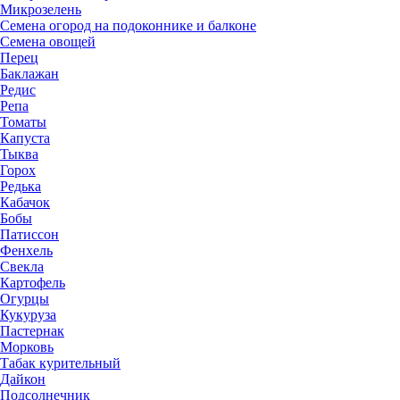
Микрозелень
Семена огород на подоконнике и балконе
Семена овощей
Перец
Баклажан
Редис
Репа
Томаты
Капуста
Тыква
Горох
Редька
Кабачок
Бобы
Патиссон
Фенхель
Свекла
Картофель
Огурцы
Кукуруза
Пастернак
Морковь
Табак курительный
Дайкон
Подсолнечник