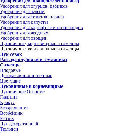
Удобрения для овощей,зелени и ягод
Удобрения для огурцов, кабачков
Удобрение для зелени
Удобрения для томатов, перцев
Удобрения для капусты
Удобрения для картофеля и корнеплодов
Удобрения для ягодных
Удобрения для овощей
Луковичные, корневищные и саженцы
Луковичные, корневищные и саженцы
Лук-севок
Рассада клубники и земляники
Саженцы
Плодовые
Декоративно-лиственные
Цветущие
Луковичные и корневищные
Луковичные Осенние
Гиацинт
Крокус
Безвременник
Вербейник
Рябчик
Лук декоративный
Тюльпан