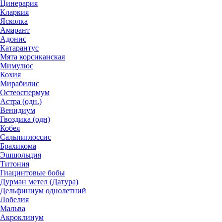
Цинерария
Кларкия
Ясколка
Амарант
Адонис
Катарантус
Мята корсиканская
Мимулюс
Кохия
Мирабилис
Остеоспермум
Астра (одн.)
Венидиум
Гвоздика (одн)
Кобея
Сальпиглоссис
Брахикома
Эшшольция
Титония
Гиацинтовые бобы
Дурман метел (Датура)
Дельфиниум однолетний
Лобелия
Мальва
Акроклинум