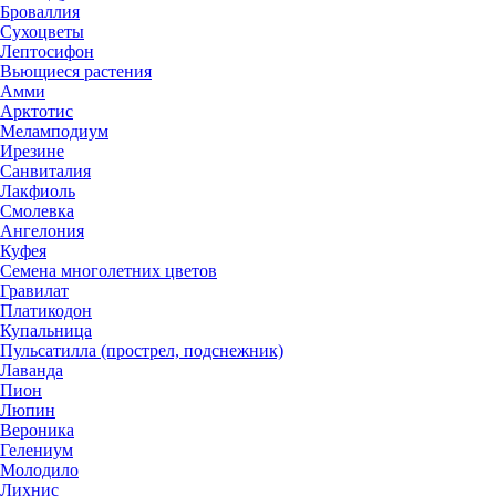
Броваллия
Сухоцветы
Лептосифон
Вьющиеся растения
Амми
Арктотис
Меламподиум
Ирезине
Санвиталия
Лакфиоль
Смолевка
Ангелония
Куфея
Семена многолетних цветов
Гравилат
Платикодон
Купальница
Пульсатилла (прострел, подснежник)
Лаванда
Пион
Люпин
Вероника
Гелениум
Молодило
Лихнис