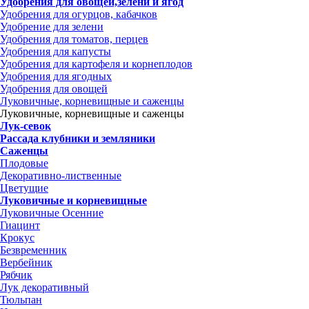
Удобрения для овощей,зелени и ягод
Удобрения для огурцов, кабачков
Удобрение для зелени
Удобрения для томатов, перцев
Удобрения для капусты
Удобрения для картофеля и корнеплодов
Удобрения для ягодных
Удобрения для овощей
Луковичные, корневищные и саженцы
Луковичные, корневищные и саженцы
Лук-севок
Рассада клубники и земляники
Саженцы
Плодовые
Декоративно-лиственные
Цветущие
Луковичные и корневищные
Луковичные Осенние
Гиацинт
Крокус
Безвременник
Вербейник
Рябчик
Лук декоративный
Тюльпан