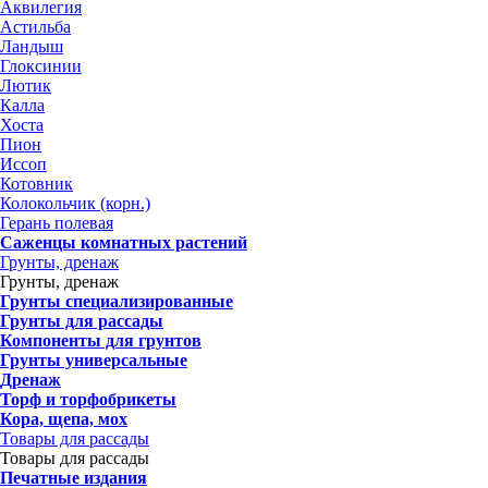
Аквилегия
Астильба
Ландыш
Глоксинии
Лютик
Калла
Хоста
Пион
Иссоп
Котовник
Колокольчик (корн.)
Герань полевая
Саженцы комнатных растений
Грунты, дренаж
Грунты, дренаж
Грунты специализированные
Грунты для рассады
Компоненты для грунтов
Грунты универсальные
Дренаж
Торф и торфобрикеты
Кора, щепа, мох
Товары для рассады
Товары для рассады
Печатные издания