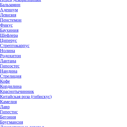
Бальзамин
Адениум
Левизия
Пенстемон
Фикус
Баухиния
Шефлера
Циперус
Стрептокарпус
Нолина
Родохитон
Лантана
Гипоэстес
Нандина
Стрелиция
Кофе
Кордилина
Краснотычинник
Китайская роза (гибискус)
Камелия
Лавр
Гипестис
Бегония
Бругмансия