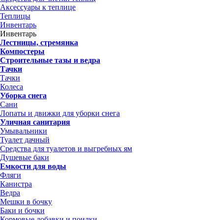
Аксессуары к теплице
Теплицы
Инвентарь
Инвентарь
Лестницы, стремянка
Компостеры
Строительные тазы и ведра
Тачки
Тачки
Колеса
Уборка снега
Сани
Лопаты и движки для уборки снега
Уличная санитария
Умывальники
Туалет дачный
Средства для туалетов и выгребных ям
Душевые баки
Емкости для воды
Фляги
Канистра
Ведра
Мешки в бочку
Баки и бочки
Кормовые добавки и поилки