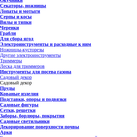
Окучники
Секаторы, ножницы
Лопаты и мотыги
Серпы и косы
Вилы и тяпки
Черенки
Грабли
Для сбора ягод
Электроинструменты и расходные к ним
Ножницы-кусторезы
Другие электроинструменты
Триммеры
Леска для триммеров
Инструменты для посева газона
Садовый декор
Садовый декор
Пруды
Кованые изделия
Подставки, опоры и подвязки
Садовые фигуры
Сетки, решетки
Заборы, бордюры, покрытия
Садовые светильники
Декорирование поверхности почвы
Арки