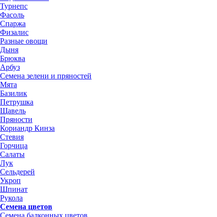
Турнепс
Фасоль
Спаржа
Физалис
Разные овощи
Дыня
Брюква
Арбуз
Семена зелени и пряностей
Мята
Базилик
Петрушка
Щавель
Пряности
Кориандр Кинза
Стевия
Горчица
Салаты
Лук
Сельдерей
Укроп
Шпинат
Рукола
Семена цветов
Семена балконных цветов