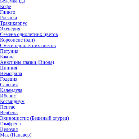
Беламканда
Кофе
Гинкго
Росянка
Трахикарпус
Эхеверия
Семена однолетних цветов
Кореопсис (одн)
Смеси однолетних цветов
Петуния
Бакопа
Анютины глазки (Виола)
Цинния
Немофила
Годеция
Сальвия
Календула
Иберис
Космидиум
Пентас
Вербена
Эхиноцистис (Бешеный огурец)
Гомфрена
Целозия
Мак (Папавер)