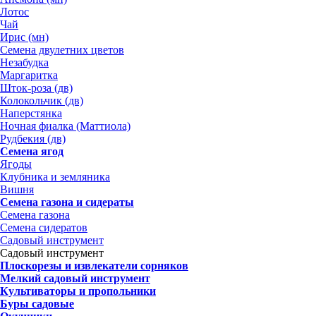
Лотос
Чай
Ирис (мн)
Семена двулетних цветов
Незабудка
Маргаритка
Шток-роза (дв)
Колокольчик (дв)
Наперстянка
Ночная фиалка (Маттиола)
Рудбекия (дв)
Семена ягод
Ягоды
Клубника и земляника
Вишня
Семена газона и сидераты
Семена газона
Семена сидератов
Садовый инструмент
Садовый инструмент
Плоскорезы и извлекатели сорняков
Мелкий садовый инструмент
Культиваторы и пропольники
Буры садовые