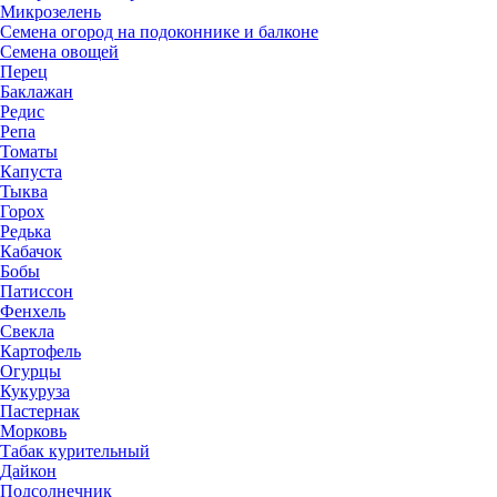
Микрозелень
Семена огород на подоконнике и балконе
Семена овощей
Перец
Баклажан
Редис
Репа
Томаты
Капуста
Тыква
Горох
Редька
Кабачок
Бобы
Патиссон
Фенхель
Свекла
Картофель
Огурцы
Кукуруза
Пастернак
Морковь
Табак курительный
Дайкон
Подсолнечник