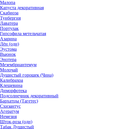
Малопа
Капуста декоративная
Скабиоза
Тунбергия
Лаватера
Портулак
Гипсофила метельчатая
Азарина
Лён (одн)
Эустома
Вьюнок
Энотера
Мезембриантемум
Молочай
Душистый горошек (Чина)
Калибрахоа
Клещевина
Диморфотека
Подсолнечник декоративный
Бархатцы (Тагетес)
Схизантус
Агератум
Немезия
Шток-роза (одн)
Табак Душистый