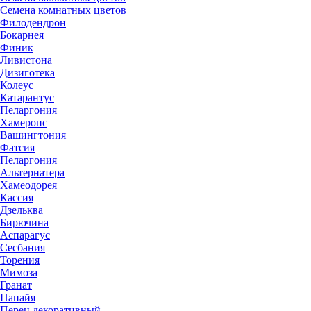
Семена комнатных цветов
Филодендрон
Бокарнея
Финик
Ливистона
Дизиготека
Колеус
Катарантус
Пеларгония
Хамеропс
Вашингтония
Фатсия
Пеларгония
Альтернатера
Хамеодорея
Кассия
Дзельква
Бирючина
Аспарагус
Сесбания
Торения
Мимоза
Гранат
Папайя
Перец декоративный