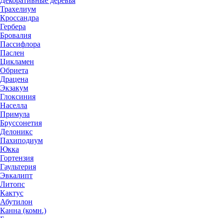
Декоративные деревья
Трахелиум
Кроссандра
Гербера
Бровалия
Пассифлора
Паслен
Цикламен
Обриета
Драцена
Экзакум
Глоксиния
Населла
Примула
Бруссонетия
Делоникс
Пахиподиум
Юкка
Гортензия
Гаультерия
Эвкалипт
Литопс
Кактус
Абутилон
Канна (комн.)