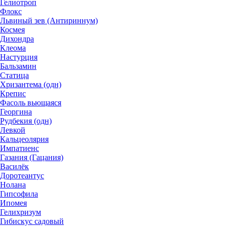
Гелиотроп
Флокс
Львиный зев (Антириннум)
Космея
Дихондра
Клеома
Настурция
Бальзамин
Статица
Хризантема (одн)
Крепис
Фасоль вьющаяся
Георгина
Рудбекия (одн)
Левкой
Кальцеолярия
Импатиенс
Газания (Гацания)
Василёк
Доротеантус
Нолана
Гипсофила
Ипомея
Гелихризум
Гибискус садовый