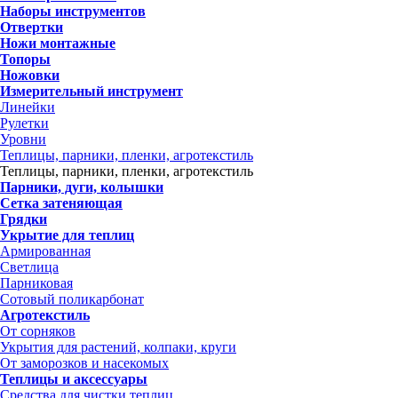
Наборы инструментов
Отвертки
Ножи монтажные
Топоры
Ножовки
Измерительный инструмент
Линейки
Рулетки
Уровни
Теплицы, парники, пленки, агротекстиль
Теплицы, парники, пленки, агротекстиль
Парники, дуги, колышки
Сетка затеняющая
Грядки
Укрытие для теплиц
Армированная
Светлица
Парниковая
Сотовый поликарбонат
Агротекстиль
От сорняков
Укрытия для растений, колпаки, круги
От заморозков и насекомых
Теплицы и аксессуары
Средства для чистки теплиц