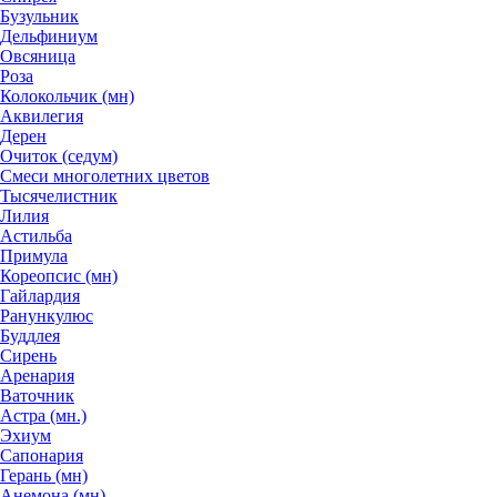
Бузульник
Дельфиниум
Овсяница
Роза
Колокольчик (мн)
Аквилегия
Дерен
Очиток (седум)
Смеси многолетних цветов
Тысячелистник
Лилия
Астильба
Примула
Кореопсис (мн)
Гайлардия
Ранункулюс
Буддлея
Сирень
Аренария
Ваточник
Астра (мн.)
Эхиум
Сапонария
Герань (мн)
Анемона (мн)