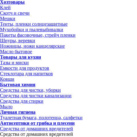
Хозтовары
Клей
Скотч и свечи
Мешки
Тенты, пленки солнцезащитные
Мухобойки и пылевыбивалки
Пакеты фасовочные, стрейч пленки
Шнуры, веревки
Ножницы, ножи канцелярские
Масло бытовое
Товары для кухни
Тазы и миски
Емкости для продуктов
Стеклотара для напитков
Ковши
Бытовая химия
Средства для чистки, уборки
Средства для чистки канализации
Средства для стирки
Мыло
Личная гигиена
Туалетная бумага, полотенца, салфетки
Антисептики от грибка и плесени
Средства от домашних вредителей
Средства от домашних вредителей