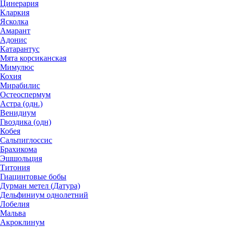
Цинерария
Кларкия
Ясколка
Амарант
Адонис
Катарантус
Мята корсиканская
Мимулюс
Кохия
Мирабилис
Остеоспермум
Астра (одн.)
Венидиум
Гвоздика (одн)
Кобея
Сальпиглоссис
Брахикома
Эшшольция
Титония
Гиацинтовые бобы
Дурман метел (Датура)
Дельфиниум однолетний
Лобелия
Мальва
Акроклинум