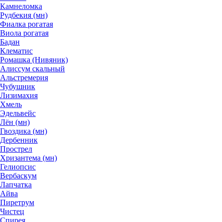
Камнеломка
Рудбекия (мн)
Фиалка рогатая
Виола рогатая
Бадан
Клематис
Ромашка (Нивяник)
Алиссум скальный
Альстремерия
Чубушник
Лизимахия
Хмель
Эдельвейс
Лён (мн)
Гвоздика (мн)
Дербенник
Прострел
Хризантема (мн)
Гелиопсис
Вербаскум
Лапчатка
Айва
Пиретрум
Чистец
Спирея