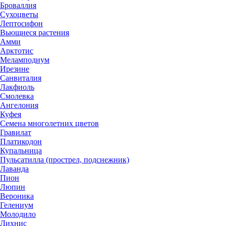
Броваллия
Сухоцветы
Лептосифон
Вьющиеся растения
Амми
Арктотис
Меламподиум
Ирезине
Санвиталия
Лакфиоль
Смолевка
Ангелония
Куфея
Семена многолетних цветов
Гравилат
Платикодон
Купальница
Пульсатилла (прострел, подснежник)
Лаванда
Пион
Люпин
Вероника
Гелениум
Молодило
Лихнис