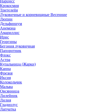
Нарцисс
Крокосмия
Трителейя
Луковичные и корневищные Весенние
Люпин
Дельфиниум
Анемона
Амариллис
Ирис
Георгины
Бегония луковичная
Папоротник
Флокс
Астра
Купальница (Жарки)
Канна
Фрезия
Иксия
Колокольчик
Мальва
Овсянница
Лилейник
Лилия
Гладиолус
Лапчатка