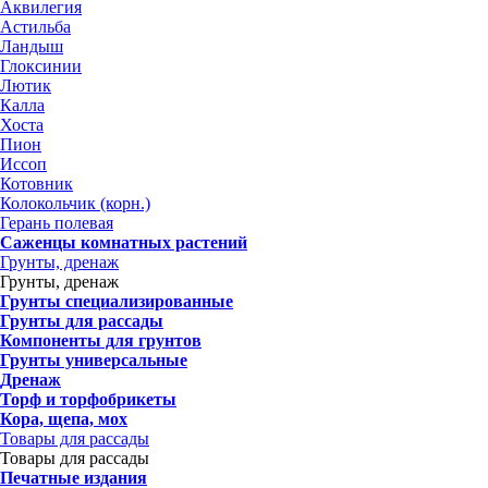
Аквилегия
Астильба
Ландыш
Глоксинии
Лютик
Калла
Хоста
Пион
Иссоп
Котовник
Колокольчик (корн.)
Герань полевая
Саженцы комнатных растений
Грунты, дренаж
Грунты, дренаж
Грунты специализированные
Грунты для рассады
Компоненты для грунтов
Грунты универсальные
Дренаж
Торф и торфобрикеты
Кора, щепа, мох
Товары для рассады
Товары для рассады
Печатные издания