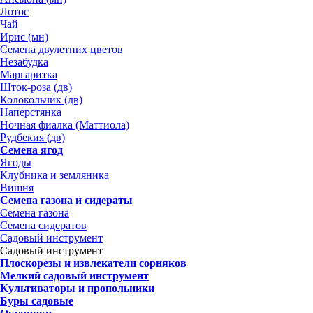
Лотос
Чай
Ирис (мн)
Семена двулетних цветов
Незабудка
Маргаритка
Шток-роза (дв)
Колокольчик (дв)
Наперстянка
Ночная фиалка (Маттиола)
Рудбекия (дв)
Семена ягод
Ягоды
Клубника и земляника
Вишня
Семена газона и сидераты
Семена газона
Семена сидератов
Садовый инструмент
Садовый инструмент
Плоскорезы и извлекатели сорняков
Мелкий садовый инструмент
Культиваторы и пропольники
Буры садовые