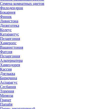
Семена комнатных цветов
Филодендрон
Бокарнея
Финик
Ливистона
Дизиготека
Колеус
Катарантус
Пеларгония
Хамеропс
Вашингтония
Фатсия
Пеларгония
Альтернатера
Хамеодорея
Кассия
Дзельква
Бирючина
Аспарагус
Сесбания
Торения
Мимоза
Гранат
Папайя
Перец декоративный