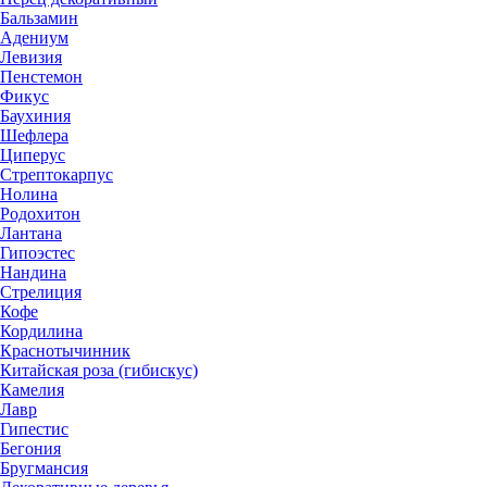
Бальзамин
Адениум
Левизия
Пенстемон
Фикус
Баухиния
Шефлера
Циперус
Стрептокарпус
Нолина
Родохитон
Лантана
Гипоэстес
Нандина
Стрелиция
Кофе
Кордилина
Краснотычинник
Китайская роза (гибискус)
Камелия
Лавр
Гипестис
Бегония
Бругмансия