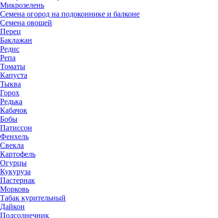
Микрозелень
Семена огород на подоконнике и балконе
Семена овощей
Перец
Баклажан
Редис
Репа
Томаты
Капуста
Тыква
Горох
Редька
Кабачок
Бобы
Патиссон
Фенхель
Свекла
Картофель
Огурцы
Кукуруза
Пастернак
Морковь
Табак курительный
Дайкон
Подсолнечник