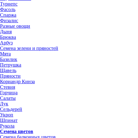
Турнепс
Фасоль
Спаржа
Физалис
Разные овощи
Дыня
Брюква
Арбуз
Семена зелени и пряностей
Мята
Базилик
Петрушка
Щавель
Пряности
Кориандр Кинза
Стевия
Горчица
Салаты
Лук
Сельдерей
Укроп
Шпинат
Рукола
Семена цветов
Семена балконных цветов