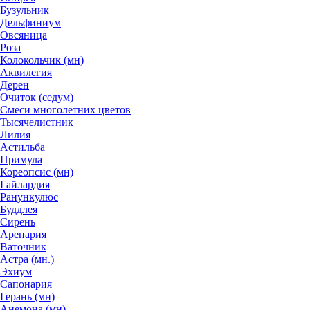
Бузульник
Дельфиниум
Овсяница
Роза
Колокольчик (мн)
Аквилегия
Дерен
Очиток (седум)
Смеси многолетних цветов
Тысячелистник
Лилия
Астильба
Примула
Кореопсис (мн)
Гайлардия
Ранункулюс
Буддлея
Сирень
Аренария
Ваточник
Астра (мн.)
Эхиум
Сапонария
Герань (мн)
Анемона (мн)