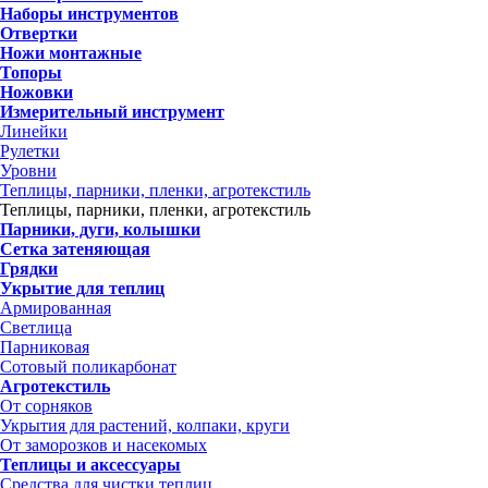
Наборы инструментов
Отвертки
Ножи монтажные
Топоры
Ножовки
Измерительный инструмент
Линейки
Рулетки
Уровни
Теплицы, парники, пленки, агротекстиль
Теплицы, парники, пленки, агротекстиль
Парники, дуги, колышки
Сетка затеняющая
Грядки
Укрытие для теплиц
Армированная
Светлица
Парниковая
Сотовый поликарбонат
Агротекстиль
От сорняков
Укрытия для растений, колпаки, круги
От заморозков и насекомых
Теплицы и аксессуары
Средства для чистки теплиц