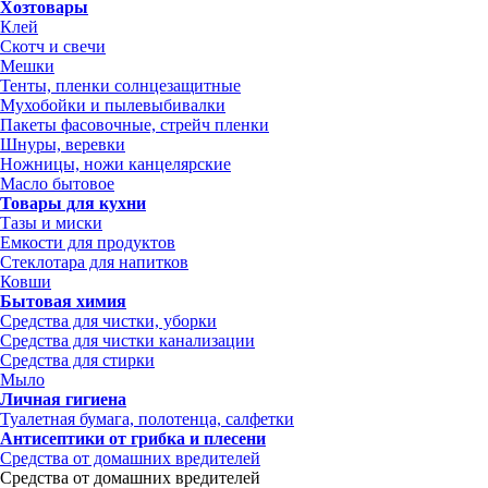
Хозтовары
Клей
Скотч и свечи
Мешки
Тенты, пленки солнцезащитные
Мухобойки и пылевыбивалки
Пакеты фасовочные, стрейч пленки
Шнуры, веревки
Ножницы, ножи канцелярские
Масло бытовое
Товары для кухни
Тазы и миски
Емкости для продуктов
Стеклотара для напитков
Ковши
Бытовая химия
Средства для чистки, уборки
Средства для чистки канализации
Средства для стирки
Мыло
Личная гигиена
Туалетная бумага, полотенца, салфетки
Антисептики от грибка и плесени
Средства от домашних вредителей
Средства от домашних вредителей