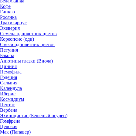
Беламканда
Кофе
Гинкго
Росянка
Трахикарпус
Эхеверия
Семена однолетних цветов
Кореопсис (одн)
Смеси однолетних цветов
Петуния
Бакопа
Анютины глазки (Виола)
Цинния
Немофила
Годеция
Сальвия
Календула
Иберис
Космидиум
Пентас
Вербена
Эхиноцистис (Бешеный огурец)
Гомфрена
Целозия
Мак (Папавер)