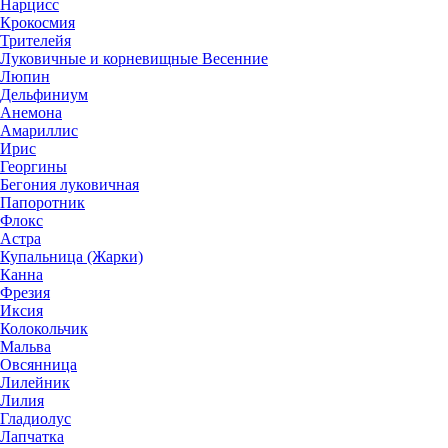
Нарцисс
Крокосмия
Трителейя
Луковичные и корневищные Весенние
Люпин
Дельфиниум
Анемона
Амариллис
Ирис
Георгины
Бегония луковичная
Папоротник
Флокс
Астра
Купальница (Жарки)
Канна
Фрезия
Иксия
Колокольчик
Мальва
Овсянница
Лилейник
Лилия
Гладиолус
Лапчатка