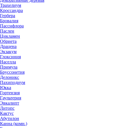
Декоративные деревья
Трахелиум
Кроссандра
Гербера
Бровалия
Пассифлора
Паслен
Цикламен
Обриета
Драцена
Экзакум
Глоксиния
Населла
Примула
Бруссонетия
Делоникс
Пахиподиум
Юкка
Гортензия
Гаультерия
Эвкалипт
Литопс
Кактус
Абутилон
Канна (комн.)