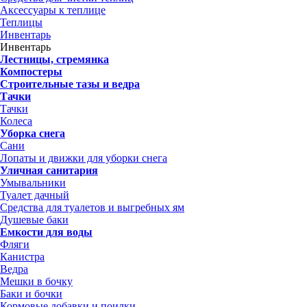
Аксессуары к теплице
Теплицы
Инвентарь
Инвентарь
Лестницы, стремянка
Компостеры
Строительные тазы и ведра
Тачки
Тачки
Колеса
Уборка снега
Сани
Лопаты и движки для уборки снега
Уличная санитария
Умывальники
Туалет дачный
Средства для туалетов и выгребных ям
Душевые баки
Емкости для воды
Фляги
Канистра
Ведра
Мешки в бочку
Баки и бочки
Кормовые добавки и поилки