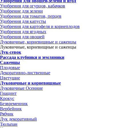
Удобрения для овощей,зелени и ягод
Удобрения для огурцов, кабачков
Удобрение для зелени
Удобрения для томатов, перцев
Удобрения для капусты
Удобрения для картофеля и корнеплодов
Удобрения для ягодных
Удобрения для овощей
Луковичные, корневищные и саженцы
Луковичные, корневищные и саженцы
Лук-севок
Рассада клубники и земляники
Саженцы
Плодовые
Декоративно-лиственные
Цветущие
Луковичные и корневищные
Луковичные Осенние
Гиацинт
Крокус
Безвременник
Вербейник
Рябчик
Лук декоративный
Тюльпан