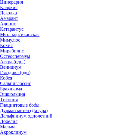
Цинерария
Кларкия
Ясколка
Амарант
Адонис
Катарантус
Мята корсиканская
Мимулюс
Кохия
Мирабилис
Остеоспермум
Астра (одн.)
Венидиум
Гвоздика (одн)
Кобея
Сальпиглоссис
Брахикома
Эшшольция
Титония
Гиацинтовые бобы
Дурман метел (Датура)
Дельфиниум однолетний
Лобелия
Мальва
Акроклинум