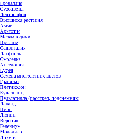
Броваллия
Сухоцветы
Лептосифон
Вьющиеся растения
Амми
Арктотис
Меламподиум
Ирезине
Санвиталия
Лакфиоль
Смолевка
Ангелония
Куфея
Семена многолетних цветов
Гравилат
Платикодон
Купальница
Пульсатилла (прострел, подснежник)
Лаванда
Пион
Люпин
Вероника
Гелениум
Молодило
Лихнис