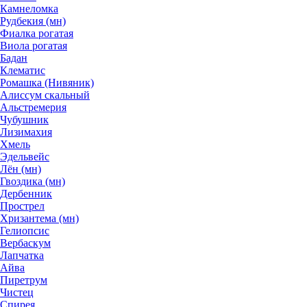
Камнеломка
Рудбекия (мн)
Фиалка рогатая
Виола рогатая
Бадан
Клематис
Ромашка (Нивяник)
Алиссум скальный
Альстремерия
Чубушник
Лизимахия
Хмель
Эдельвейс
Лён (мн)
Гвоздика (мн)
Дербенник
Прострел
Хризантема (мн)
Гелиопсис
Вербаскум
Лапчатка
Айва
Пиретрум
Чистец
Спирея