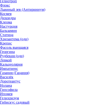
Гелиотроп
Флокс
Львиный зев (Антириннум)
Космея
Дихондра
Клеома
Настурция
Бальзамин
Статица
Хризантема (одн)
Крепис
Фасоль вьющаяся
Георгина
Рудбекия (одн)
Левкой
Кальцеолярия
Импатиенс
Газания (Гацания)
Василёк
Доротеантус
Нолана
Гипсофила
Ипомея
Гелихризум
Гибискус садовый