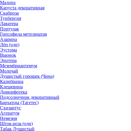
Малопа
Капуста декоративная
Скабиоза
Тунбергия
Лаватера
Портулак
Гипсофила метельчатая
Азарина
Лён (одн)
Эустома
Вьюнок
Энотера
Мезембриантемум
Молочай
Душистый горошек (Чина)
Калибрахоа
Клещевина
Диморфотека
Подсолнечник декоративный
Бархатцы (Тагетес)
Схизантус
Агератум
Немезия
Шток-роза (одн)
Табак Душистый