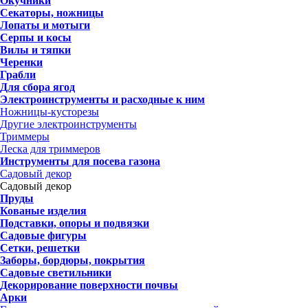
Окучники
Секаторы, ножницы
Лопаты и мотыги
Серпы и косы
Вилы и тяпки
Черенки
Грабли
Для сбора ягод
Электроинструменты и расходные к ним
Ножницы-кусторезы
Другие электроинструменты
Триммеры
Леска для триммеров
Инструменты для посева газона
Садовый декор
Садовый декор
Пруды
Кованые изделия
Подставки, опоры и подвязки
Садовые фигуры
Сетки, решетки
Заборы, бордюры, покрытия
Садовые светильники
Декорирование поверхности почвы
Арки