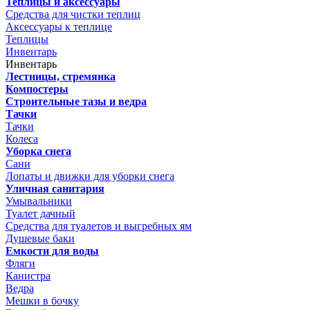
Теплицы и аксессуары
Средства для чистки теплиц
Аксессуары к теплице
Теплицы
Инвентарь
Инвентарь
Лестницы, стремянка
Компостеры
Строительные тазы и ведра
Тачки
Тачки
Колеса
Уборка снега
Сани
Лопаты и движки для уборки снега
Уличная санитария
Умывальники
Туалет дачный
Средства для туалетов и выгребных ям
Душевые баки
Емкости для воды
Фляги
Канистра
Ведра
Мешки в бочку