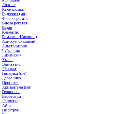
Молодило
Лихнис
Камнеломка
Рудбекия (мн)
Фиалка рогатая
Виола рогатая
Бадан
Клематис
Ромашка (Нивяник)
Алиссум скальный
Альстремерия
Чубушник
Лизимахия
Хмель
Эдельвейс
Лён (мн)
Гвоздика (мн)
Дербенник
Прострел
Хризантема (мн)
Гелиопсис
Вербаскум
Лапчатка
Айва
Пиретрум