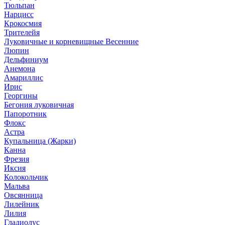
Тюльпан
Нарцисс
Крокосмия
Трителейя
Луковичные и корневищные Весенние
Люпин
Дельфиниум
Анемона
Амариллис
Ирис
Георгины
Бегония луковичная
Папоротник
Флокс
Астра
Купальница (Жарки)
Канна
Фрезия
Иксия
Колокольчик
Мальва
Овсянница
Лилейник
Лилия
Гладиолус