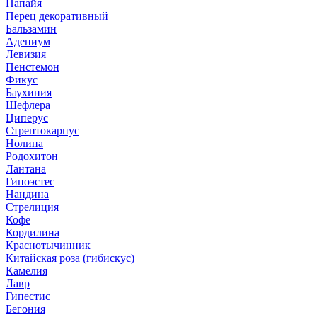
Папайя
Перец декоративный
Бальзамин
Адениум
Левизия
Пенстемон
Фикус
Баухиния
Шефлера
Циперус
Стрептокарпус
Нолина
Родохитон
Лантана
Гипоэстес
Нандина
Стрелиция
Кофе
Кордилина
Краснотычинник
Китайская роза (гибискус)
Камелия
Лавр
Гипестис
Бегония