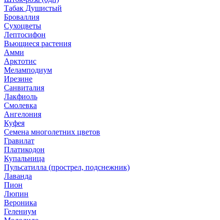
Табак Душистый
Броваллия
Сухоцветы
Лептосифон
Вьющиеся растения
Амми
Арктотис
Меламподиум
Ирезине
Санвиталия
Лакфиоль
Смолевка
Ангелония
Куфея
Семена многолетних цветов
Гравилат
Платикодон
Купальница
Пульсатилла (прострел, подснежник)
Лаванда
Пион
Люпин
Вероника
Гелениум