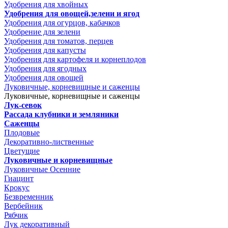
Удобрения для хвойных
Удобрения для овощей,зелени и ягод
Удобрения для огурцов, кабачков
Удобрение для зелени
Удобрения для томатов, перцев
Удобрения для капусты
Удобрения для картофеля и корнеплодов
Удобрения для ягодных
Удобрения для овощей
Луковичные, корневищные и саженцы
Луковичные, корневищные и саженцы
Лук-севок
Рассада клубники и земляники
Саженцы
Плодовые
Декоративно-лиственные
Цветущие
Луковичные и корневищные
Луковичные Осенние
Гиацинт
Крокус
Безвременник
Вербейник
Рябчик
Лук декоративный