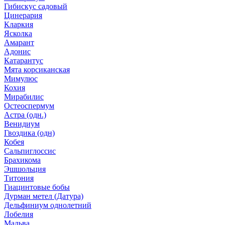
Гибискус садовый
Цинерария
Кларкия
Ясколка
Амарант
Адонис
Катарантус
Мята корсиканская
Мимулюс
Кохия
Мирабилис
Остеоспермум
Астра (одн.)
Венидиум
Гвоздика (одн)
Кобея
Сальпиглоссис
Брахикома
Эшшольция
Титония
Гиацинтовые бобы
Дурман метел (Датура)
Дельфиниум однолетний
Лобелия
Мальва