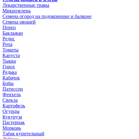
Лекарственные травы
Микрозелень
Семена огород на подоконнике и балконе
Семена овощей
Перец
Баклажан
Редис
Репа
Томаты
Капуста
Тыква
Горох
Редька
Кабачок
Бобы
Патиссон
Фенхель
Свекла
Картофель
Огурцы
Кукуруза
Пастернак
Морковь
Табак курительный