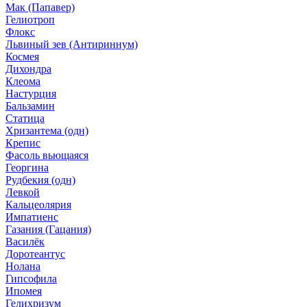
Мак (Папавер)
Гелиотроп
Флокс
Львиный зев (Антириннум)
Космея
Дихондра
Клеома
Настурция
Бальзамин
Статица
Хризантема (одн)
Крепис
Фасоль вьющаяся
Георгина
Рудбекия (одн)
Левкой
Кальцеолярия
Импатиенс
Газания (Гацания)
Василёк
Доротеантус
Нолана
Гипсофила
Ипомея
Гелихризум