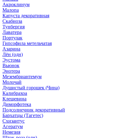
Акроклинум
Малопа
Капуста декоративная
Скабиоза
Тунбергия
Лаватера
Портулак
Гипсофила метельчатая
Азарина
Лён (одн)
Эустома
Вьюнок
Энотера
Мезембриантемум
Молочай
Душистый горошек (Чина)
Калибрахоа
Клещевина
Диморфотека
Подсолнечник декоративный
Бархатцы (Тагетес)
Схизантус
Агератум
Немезия
Шток-роза (одн)