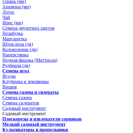
Герань (мн)
Анемона (мн)
Лотос
Чай
Ирис (мн)
Семена двулетних цветов
Незабудка
Маргаритка
Шток-роза (дв)
Колокольчик (дв)
Наперстянка
Ночная фиалка (Маттиола)
Рудбекия (дв)
Семена ягод
Ягоды
Клубника и земляника
Вишня
Семена газона и сидераты
Семена газона
Семена сидератов
Садовый инструмент
Садовый инструмент
Плоскорезы и извлекатели сорняков
Мелкий садовый инструмент
Культиваторы и пропольники