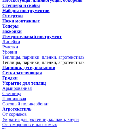
Плоскогубцы, длинногубцы, бокорезы
Степлера и скобы
Наборы инструментов
Отвертки
Ножи монтажные
Топоры
Ножовки
Измерительный инструмент
Линейки
Рулетки
Уровни
Теплицы, парники, пленки, агротекстиль
Теплицы, парники, пленки, агротекстиль
Парники, дуги, колышки
Сетка затеняющая
Грядки
Укрытие для теплиц
Армированная
Светлица
Парниковая
Сотовый поликарбонат
Агротекстиль
От сорняков
Укрытия для растений, колпаки, круги
От заморозков и насекомых