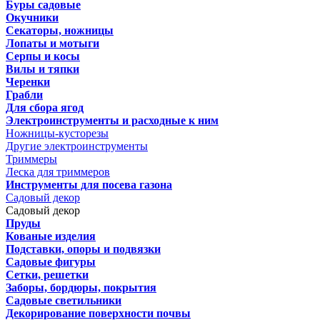
Буры садовые
Окучники
Секаторы, ножницы
Лопаты и мотыги
Серпы и косы
Вилы и тяпки
Черенки
Грабли
Для сбора ягод
Электроинструменты и расходные к ним
Ножницы-кусторезы
Другие электроинструменты
Триммеры
Леска для триммеров
Инструменты для посева газона
Садовый декор
Садовый декор
Пруды
Кованые изделия
Подставки, опоры и подвязки
Садовые фигуры
Сетки, решетки
Заборы, бордюры, покрытия
Садовые светильники
Декорирование поверхности почвы