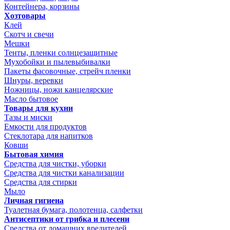
Контейнера, корзины
Хозтовары
Клей
Скотч и свечи
Мешки
Тенты, пленки солнцезащитные
Мухобойки и пылевыбивалки
Пакеты фасовочные, стрейч пленки
Шнуры, веревки
Ножницы, ножи канцелярские
Масло бытовое
Товары для кухни
Тазы и миски
Емкости для продуктов
Стеклотара для напитков
Ковши
Бытовая химия
Средства для чистки, уборки
Средства для чистки канализации
Средства для стирки
Мыло
Личная гигиена
Туалетная бумага, полотенца, салфетки
Антисептики от грибка и плесени
Средства от домашних вредителей