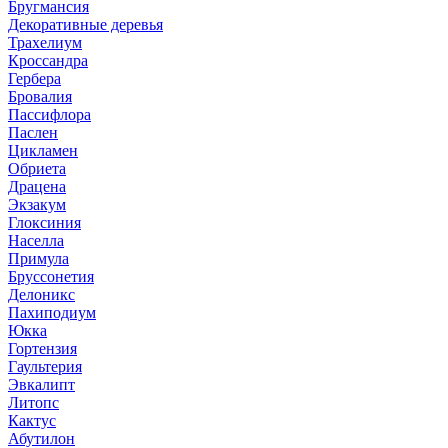
Бругмансия
Декоративные деревья
Трахелиум
Кроссандра
Гербера
Бровалия
Пассифлора
Паслен
Цикламен
Обриета
Драцена
Экзакум
Глоксиния
Населла
Примула
Бруссонетия
Делоникс
Пахиподиум
Юкка
Гортензия
Гаультерия
Эвкалипт
Литопс
Кактус
Абутилон