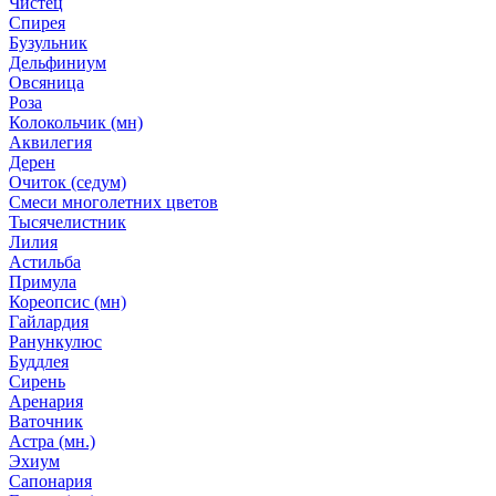
Чистец
Спирея
Бузульник
Дельфиниум
Овсяница
Роза
Колокольчик (мн)
Аквилегия
Дерен
Очиток (седум)
Смеси многолетних цветов
Тысячелистник
Лилия
Астильба
Примула
Кореопсис (мн)
Гайлардия
Ранункулюс
Буддлея
Сирень
Аренария
Ваточник
Астра (мн.)
Эхиум
Сапонария