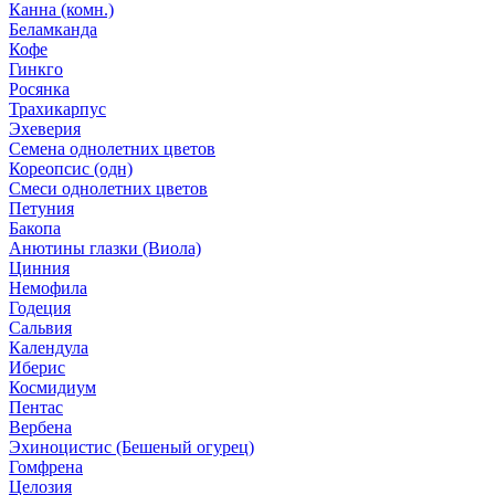
Канна (комн.)
Беламканда
Кофе
Гинкго
Росянка
Трахикарпус
Эхеверия
Семена однолетних цветов
Кореопсис (одн)
Смеси однолетних цветов
Петуния
Бакопа
Анютины глазки (Виола)
Цинния
Немофила
Годеция
Сальвия
Календула
Иберис
Космидиум
Пентас
Вербена
Эхиноцистис (Бешеный огурец)
Гомфрена
Целозия