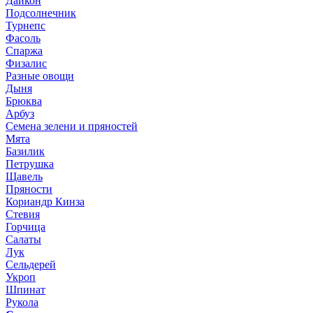
Дайкон
Подсолнечник
Турнепс
Фасоль
Спаржа
Физалис
Разные овощи
Дыня
Брюква
Арбуз
Семена зелени и пряностей
Мята
Базилик
Петрушка
Щавель
Пряности
Кориандр Кинза
Стевия
Горчица
Салаты
Лук
Сельдерей
Укроп
Шпинат
Рукола