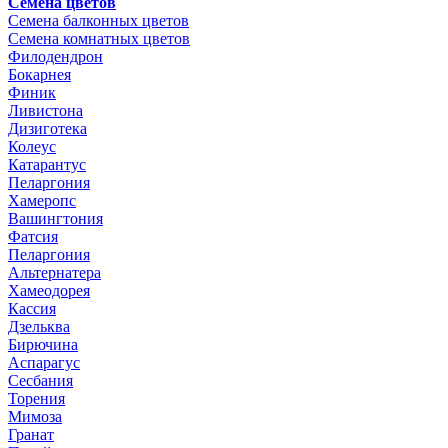
Семена цветов
Семена балконных цветов
Семена комнатных цветов
Филодендрон
Бокарнея
Финик
Ливистона
Дизиготека
Колеус
Катарантус
Пеларгония
Хамеропс
Вашингтония
Фатсия
Пеларгония
Альтернатера
Хамеодорея
Кассия
Дзельква
Бирючина
Аспарагус
Сесбания
Торения
Мимоза
Гранат