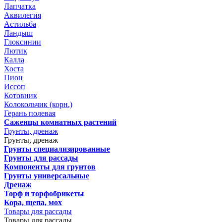
Лапчатка
Аквилегия
Астильба
Ландыш
Глоксинии
Лютик
Калла
Хоста
Пион
Иссоп
Котовник
Колокольчик (корн.)
Герань полевая
Саженцы комнатных растений
Грунты, дренаж
Грунты, дренаж
Грунты специализированные
Грунты для рассады
Компоненты для грунтов
Грунты универсальные
Дренаж
Торф и торфобрикеты
Кора, щепа, мох
Товары для рассады
Товары для рассады