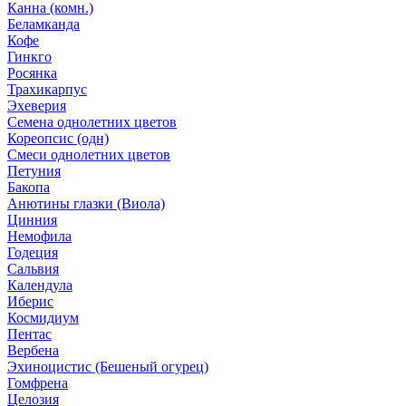
Канна (комн.)
Беламканда
Кофе
Гинкго
Росянка
Трахикарпус
Эхеверия
Семена однолетних цветов
Кореопсис (одн)
Смеси однолетних цветов
Петуния
Бакопа
Анютины глазки (Виола)
Цинния
Немофила
Годеция
Сальвия
Календула
Иберис
Космидиум
Пентас
Вербена
Эхиноцистис (Бешеный огурец)
Гомфрена
Целозия