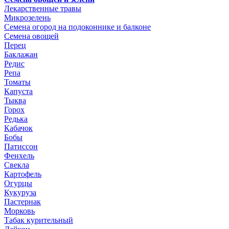
Лекарственные травы
Микрозелень
Семена огород на подоконнике и балконе
Семена овощей
Перец
Баклажан
Редис
Репа
Томаты
Капуста
Тыква
Горох
Редька
Кабачок
Бобы
Патиссон
Фенхель
Свекла
Картофель
Огурцы
Кукуруза
Пастернак
Морковь
Табак курительный