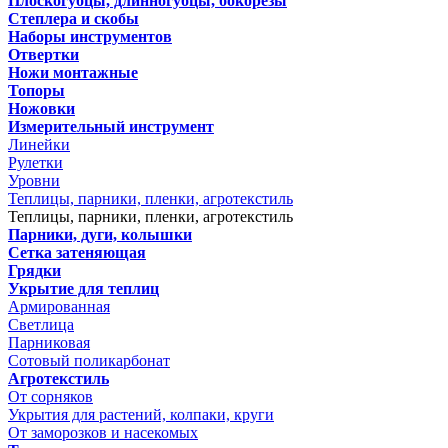
Плоскогубцы, длинногубцы, бокорезы
Степлера и скобы
Наборы инструментов
Отвертки
Ножи монтажные
Топоры
Ножовки
Измерительный инструмент
Линейки
Рулетки
Уровни
Теплицы, парники, пленки, агротекстиль
Теплицы, парники, пленки, агротекстиль
Парники, дуги, колышки
Сетка затеняющая
Грядки
Укрытие для теплиц
Армированная
Светлица
Парниковая
Сотовый поликарбонат
Агротекстиль
От сорняков
Укрытия для растений, колпаки, круги
От заморозков и насекомых