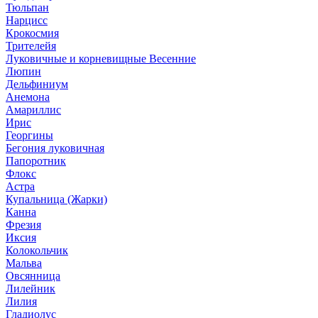
Тюльпан
Нарцисс
Крокосмия
Трителейя
Луковичные и корневищные Весенние
Люпин
Дельфиниум
Анемона
Амариллис
Ирис
Георгины
Бегония луковичная
Папоротник
Флокс
Астра
Купальница (Жарки)
Канна
Фрезия
Иксия
Колокольчик
Мальва
Овсянница
Лилейник
Лилия
Гладиолус