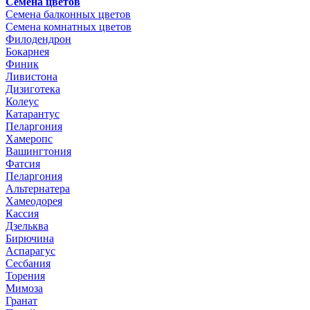
Семена цветов
Семена балконных цветов
Семена комнатных цветов
Филодендрон
Бокарнея
Финик
Ливистона
Дизиготека
Колеус
Катарантус
Пеларгония
Хамеропс
Вашингтония
Фатсия
Пеларгония
Альтернатера
Хамеодорея
Кассия
Дзельква
Бирючина
Аспарагус
Сесбания
Торения
Мимоза
Гранат