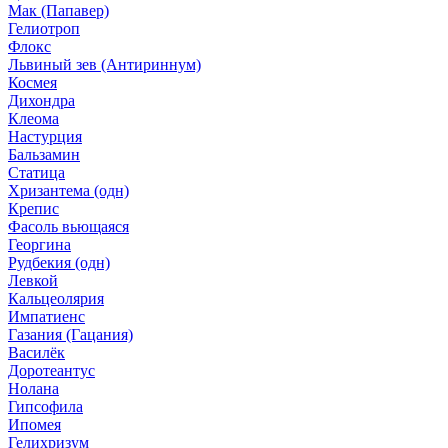
Мак (Папавер)
Гелиотроп
Флокс
Львиный зев (Антириннум)
Космея
Дихондра
Клеома
Настурция
Бальзамин
Статица
Хризантема (одн)
Крепис
Фасоль вьющаяся
Георгина
Рудбекия (одн)
Левкой
Кальцеолярия
Импатиенс
Газания (Гацания)
Василёк
Доротеантус
Нолана
Гипсофила
Ипомея
Гелихризум