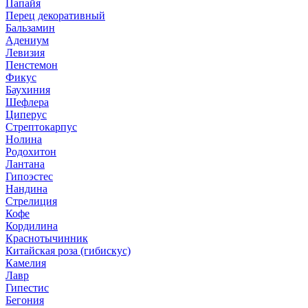
Папайя
Перец декоративный
Бальзамин
Адениум
Левизия
Пенстемон
Фикус
Баухиния
Шефлера
Циперус
Стрептокарпус
Нолина
Родохитон
Лантана
Гипоэстес
Нандина
Стрелиция
Кофе
Кордилина
Краснотычинник
Китайская роза (гибискус)
Камелия
Лавр
Гипестис
Бегония