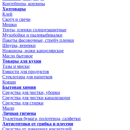
Контейнера, корзины
Хозтовары
Клей
Скотч и свечи
Мешки
Тенты, пленки солнцезащитные
Мухобойки и пылевыбивалки
Пакеты фасовочные, стрейч пленки
Шнуры, веревки
Ножницы, ножи канцелярские
Масло бытовое
Товары для кухни
Тазы и миски
Емкости для продуктов
Стеклотара для напитков
Ковши
Бытовая химия
Средства для чистки, уборки
Средства для чистки канализации
Средства для стирки
Мыло
Личная гигиена
Туалетная бумага, полотенца, салфетки
Антисептики от грибка и плесени
Средства от домашних вредителей