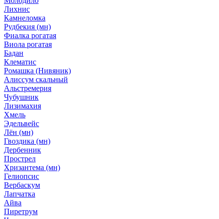
Молодило
Лихнис
Камнеломка
Рудбекия (мн)
Фиалка рогатая
Виола рогатая
Бадан
Клематис
Ромашка (Нивяник)
Алиссум скальный
Альстремерия
Чубушник
Лизимахия
Хмель
Эдельвейс
Лён (мн)
Гвоздика (мн)
Дербенник
Прострел
Хризантема (мн)
Гелиопсис
Вербаскум
Лапчатка
Айва
Пиретрум