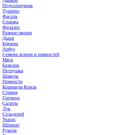
Дайкон
Подсолнечник
Турнепс
Фасоль
Спаржа
Физалис
Разные овощи
Дыня
Брюква
Арбуз
Семена зелени и пряностей
Мята
Базилик
Петрушка
Щавель
Пряности
Кориандр Кинза
Стевия
Горчица
Салаты
Лук
Сельдерей
Укроп
Шпинат
Рукола