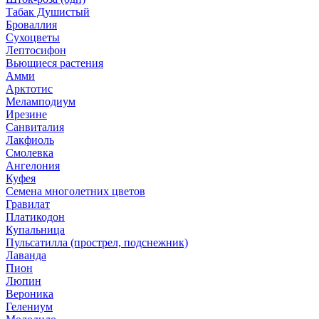
Табак Душистый
Броваллия
Сухоцветы
Лептосифон
Вьющиеся растения
Амми
Арктотис
Меламподиум
Ирезине
Санвиталия
Лакфиоль
Смолевка
Ангелония
Куфея
Семена многолетних цветов
Гравилат
Платикодон
Купальница
Пульсатилла (прострел, подснежник)
Лаванда
Пион
Люпин
Вероника
Гелениум