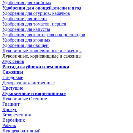
Удобрения для хвойных
Удобрения для овощей,зелени и ягод
Удобрения для огурцов, кабачков
Удобрение для зелени
Удобрения для томатов, перцев
Удобрения для капусты
Удобрения для картофеля и корнеплодов
Удобрения для ягодных
Удобрения для овощей
Луковичные, корневищные и саженцы
Луковичные, корневищные и саженцы
Лук-севок
Рассада клубники и земляники
Саженцы
Плодовые
Декоративно-лиственные
Цветущие
Луковичные и корневищные
Луковичные Осенние
Гиацинт
Крокус
Безвременник
Вербейник
Рябчик
Лук декоративный