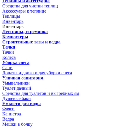
Теплицы и аксессуары
Средства для чистки теплиц
Аксессуары к теплице
Теплицы
Инвентарь
Инвентарь
Лестницы, стремянка
Компостеры
Строительные тазы и ведра
Тачки
Тачки
Колеса
Уборка снега
Сани
Лопаты и движки для уборки снега
Уличная санитария
Умывальники
Туалет дачный
Средства для туалетов и выгребных ям
Душевые баки
Емкости для воды
Фляги
Канистра
Ведра
Мешки в бочку