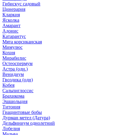
Гибискус садовый
Цинерария
Кларкия
Ясколка
Амарант
Адонис
Катарантус
Мята корсиканская
Мимулюс
Кохия
Мирабилис
Остеоспермум
Астра (одн.)
Венидиум
Гвоздика (одн)
Кобея
Сальпиглоссис
Брахикома
Эшшольция
Титония
Гиацинтовые бобы
Дурман метел (Датура)
Дельфиниум однолетний
Лобелия
Мальва