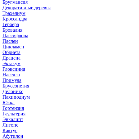
Бругмансия
Декоративные деревья
Трахелиум
Кроссандра
Гербера
Бровалия
Пассифлора
Паслен
Цикламен
Обриета
Драцена
Экзакум
Глоксиния
Населла
Примула
Бруссонетия
Делоникс
Пахиподиум
Юкка
Гортензия
Гаультерия
Эвкалипт
Литопс
Кактус
Абутилон