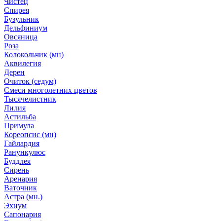
Чистец
Спирея
Бузульник
Дельфиниум
Овсяница
Роза
Колокольчик (мн)
Аквилегия
Дерен
Очиток (седум)
Смеси многолетних цветов
Тысячелистник
Лилия
Астильба
Примула
Кореопсис (мн)
Гайлардия
Ранункулюс
Буддлея
Сирень
Аренария
Ваточник
Астра (мн.)
Эхиум
Сапонария