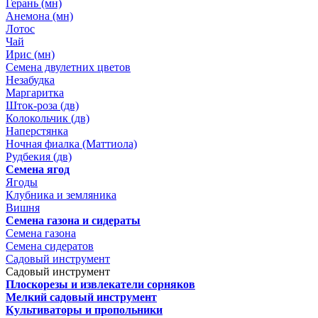
Герань (мн)
Анемона (мн)
Лотос
Чай
Ирис (мн)
Семена двулетних цветов
Незабудка
Маргаритка
Шток-роза (дв)
Колокольчик (дв)
Наперстянка
Ночная фиалка (Маттиола)
Рудбекия (дв)
Семена ягод
Ягоды
Клубника и земляника
Вишня
Семена газона и сидераты
Семена газона
Семена сидератов
Садовый инструмент
Садовый инструмент
Плоскорезы и извлекатели сорняков
Мелкий садовый инструмент
Культиваторы и пропольники