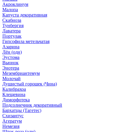
Акроклинум
Малопа
Капуста декоративная
Скабиоза
Тунбергия
Лаватера
Портулак
Гипсофила метельчатая
Азарина
Лён (одн)
Эустома
Вьюнок
Энотера
Мезембриантемум
Молочай
Душистый горошек (Чина)
Калибрахоа
Клещевина
Диморфотека
Подсолнечник декоративный
Бархатцы (Тагетес)
Схизантус
Агератум
Немезия
Шток-роза (одн)