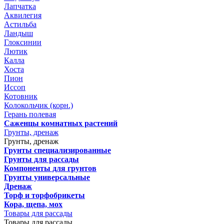
Лапчатка
Аквилегия
Астильба
Ландыш
Глоксинии
Лютик
Калла
Хоста
Пион
Иссоп
Котовник
Колокольчик (корн.)
Герань полевая
Саженцы комнатных растений
Грунты, дренаж
Грунты, дренаж
Грунты специализированные
Грунты для рассады
Компоненты для грунтов
Грунты универсальные
Дренаж
Торф и торфобрикеты
Кора, щепа, мох
Товары для рассады
Товары для рассады