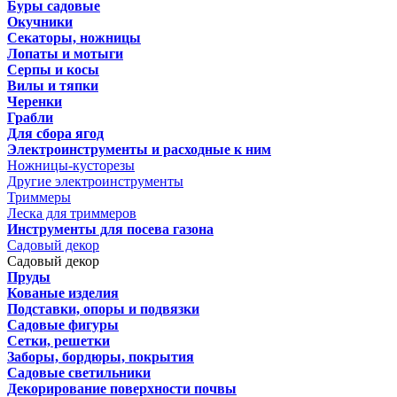
Буры садовые
Окучники
Секаторы, ножницы
Лопаты и мотыги
Серпы и косы
Вилы и тяпки
Черенки
Грабли
Для сбора ягод
Электроинструменты и расходные к ним
Ножницы-кусторезы
Другие электроинструменты
Триммеры
Леска для триммеров
Инструменты для посева газона
Садовый декор
Садовый декор
Пруды
Кованые изделия
Подставки, опоры и подвязки
Садовые фигуры
Сетки, решетки
Заборы, бордюры, покрытия
Садовые светильники
Декорирование поверхности почвы