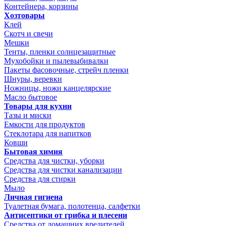
Контейнера, корзины
Хозтовары
Клей
Скотч и свечи
Мешки
Тенты, пленки солнцезащитные
Мухобойки и пылевыбивалки
Пакеты фасовочные, стрейч пленки
Шнуры, веревки
Ножницы, ножи канцелярские
Масло бытовое
Товары для кухни
Тазы и миски
Емкости для продуктов
Стеклотара для напитков
Ковши
Бытовая химия
Средства для чистки, уборки
Средства для чистки канализации
Средства для стирки
Мыло
Личная гигиена
Туалетная бумага, полотенца, салфетки
Антисептики от грибка и плесени
Средства от домашних вредителей