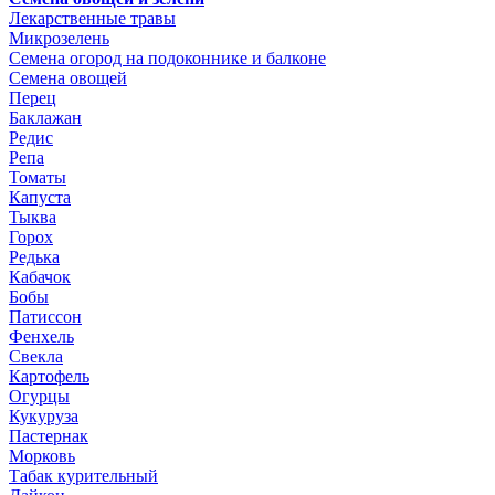
Лекарственные травы
Микрозелень
Семена огород на подоконнике и балконе
Семена овощей
Перец
Баклажан
Редис
Репа
Томаты
Капуста
Тыква
Горох
Редька
Кабачок
Бобы
Патиссон
Фенхель
Свекла
Картофель
Огурцы
Кукуруза
Пастернак
Морковь
Табак курительный