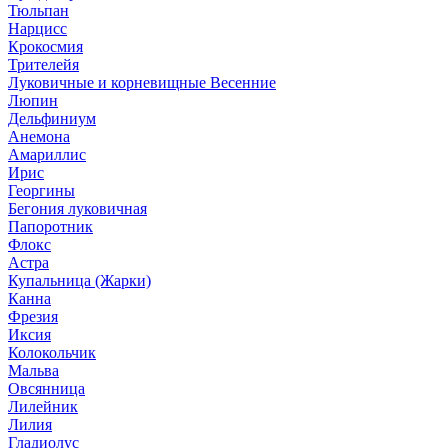
Тюльпан
Нарцисс
Крокосмия
Трителейя
Луковичные и корневищные Весенние
Люпин
Дельфиниум
Анемона
Амариллис
Ирис
Георгины
Бегония луковичная
Папоротник
Флокс
Астра
Купальница (Жарки)
Канна
Фрезия
Иксия
Колокольчик
Мальва
Овсянница
Лилейник
Лилия
Гладиолус