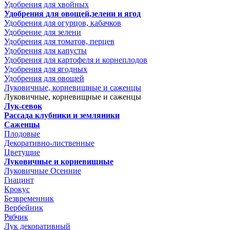
Удобрения для хвойных
Удобрения для овощей,зелени и ягод
Удобрения для огурцов, кабачков
Удобрение для зелени
Удобрения для томатов, перцев
Удобрения для капусты
Удобрения для картофеля и корнеплодов
Удобрения для ягодных
Удобрения для овощей
Луковичные, корневищные и саженцы
Луковичные, корневищные и саженцы
Лук-севок
Рассада клубники и земляники
Саженцы
Плодовые
Декоративно-лиственные
Цветущие
Луковичные и корневищные
Луковичные Осенние
Гиацинт
Крокус
Безвременник
Вербейник
Рябчик
Лук декоративный