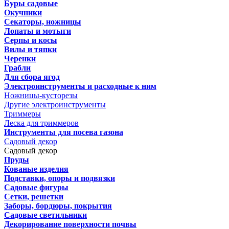
Буры садовые
Окучники
Секаторы, ножницы
Лопаты и мотыги
Серпы и косы
Вилы и тяпки
Черенки
Грабли
Для сбора ягод
Электроинструменты и расходные к ним
Ножницы-кусторезы
Другие электроинструменты
Триммеры
Леска для триммеров
Инструменты для посева газона
Садовый декор
Садовый декор
Пруды
Кованые изделия
Подставки, опоры и подвязки
Садовые фигуры
Сетки, решетки
Заборы, бордюры, покрытия
Садовые светильники
Декорирование поверхности почвы