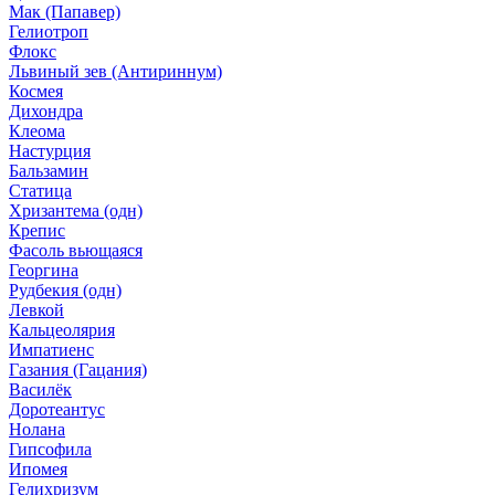
Мак (Папавер)
Гелиотроп
Флокс
Львиный зев (Антириннум)
Космея
Дихондра
Клеома
Настурция
Бальзамин
Статица
Хризантема (одн)
Крепис
Фасоль вьющаяся
Георгина
Рудбекия (одн)
Левкой
Кальцеолярия
Импатиенс
Газания (Гацания)
Василёк
Доротеантус
Нолана
Гипсофила
Ипомея
Гелихризум