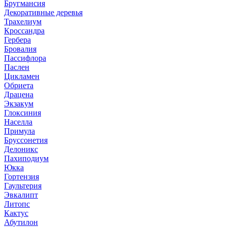
Бругмансия
Декоративные деревья
Трахелиум
Кроссандра
Гербера
Бровалия
Пассифлора
Паслен
Цикламен
Обриета
Драцена
Экзакум
Глоксиния
Населла
Примула
Бруссонетия
Делоникс
Пахиподиум
Юкка
Гортензия
Гаультерия
Эвкалипт
Литопс
Кактус
Абутилон