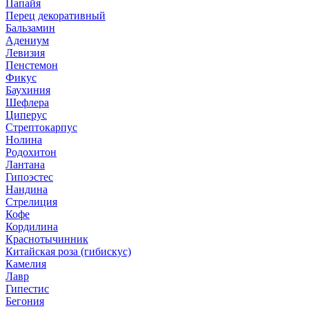
Папайя
Перец декоративный
Бальзамин
Адениум
Левизия
Пенстемон
Фикус
Баухиния
Шефлера
Циперус
Стрептокарпус
Нолина
Родохитон
Лантана
Гипоэстес
Нандина
Стрелиция
Кофе
Кордилина
Краснотычинник
Китайская роза (гибискус)
Камелия
Лавр
Гипестис
Бегония