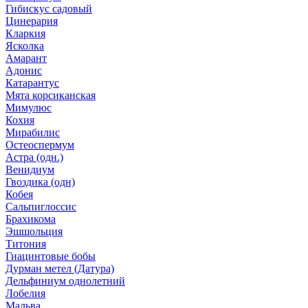
Гибискус садовый
Цинерария
Кларкия
Ясколка
Амарант
Адонис
Катарантус
Мята корсиканская
Мимулюс
Кохия
Мирабилис
Остеоспермум
Астра (одн.)
Венидиум
Гвоздика (одн)
Кобея
Сальпиглоссис
Брахикома
Эшшольция
Титония
Гиацинтовые бобы
Дурман метел (Датура)
Дельфиниум однолетний
Лобелия
Мальва