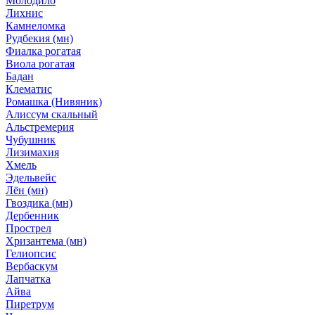
Молодило
Лихнис
Камнеломка
Рудбекия (мн)
Фиалка рогатая
Виола рогатая
Бадан
Клематис
Ромашка (Нивяник)
Алиссум скальный
Альстремерия
Чубушник
Лизимахия
Хмель
Эдельвейс
Лён (мн)
Гвоздика (мн)
Дербенник
Прострел
Хризантема (мн)
Гелиопсис
Вербаскум
Лапчатка
Айва
Пиретрум