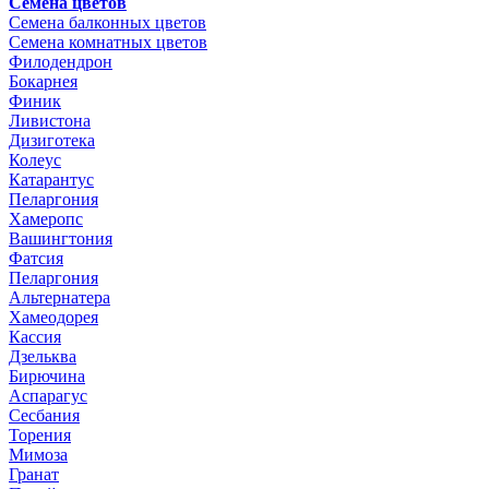
Семена цветов
Семена балконных цветов
Семена комнатных цветов
Филодендрон
Бокарнея
Финик
Ливистона
Дизиготека
Колеус
Катарантус
Пеларгония
Хамеропс
Вашингтония
Фатсия
Пеларгония
Альтернатера
Хамеодорея
Кассия
Дзельква
Бирючина
Аспарагус
Сесбания
Торения
Мимоза
Гранат