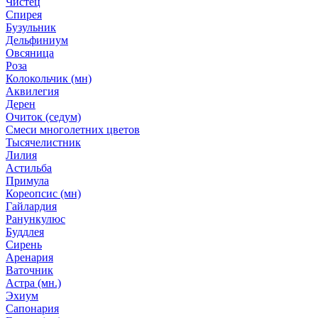
Чистец
Спирея
Бузульник
Дельфиниум
Овсяница
Роза
Колокольчик (мн)
Аквилегия
Дерен
Очиток (седум)
Смеси многолетних цветов
Тысячелистник
Лилия
Астильба
Примула
Кореопсис (мн)
Гайлардия
Ранункулюс
Буддлея
Сирень
Аренария
Ваточник
Астра (мн.)
Эхиум
Сапонария