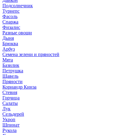
Дайкон
Подсолнечник
Турнепс
Фасоль
Спаржа
Физалис
Разные овощи
Дыня
Брюква
Арбуз
Семена зелени и пряностей
Мята
Базилик
Петрушка
Щавель
Пряности
Кориандр Кинза
Стевия
Горчица
Салаты
Лук
Сельдерей
Укроп
Шпинат
Рукола