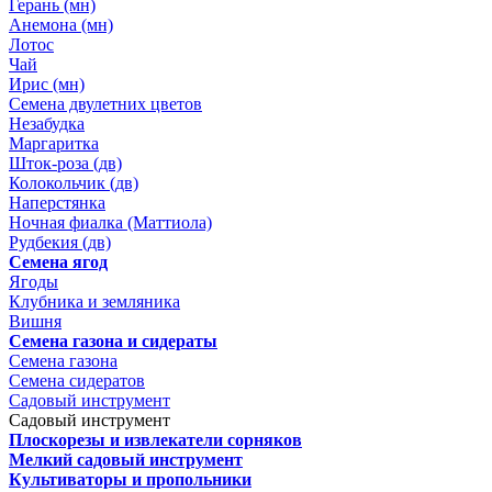
Герань (мн)
Анемона (мн)
Лотос
Чай
Ирис (мн)
Семена двулетних цветов
Незабудка
Маргаритка
Шток-роза (дв)
Колокольчик (дв)
Наперстянка
Ночная фиалка (Маттиола)
Рудбекия (дв)
Семена ягод
Ягоды
Клубника и земляника
Вишня
Семена газона и сидераты
Семена газона
Семена сидератов
Садовый инструмент
Садовый инструмент
Плоскорезы и извлекатели сорняков
Мелкий садовый инструмент
Культиваторы и пропольники