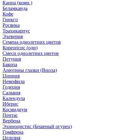
Канна (комн.)
Беламканда
Кофе
Гинкго
Росянка
Трахикарпус
Эхеверия
Семена однолетних цветов
Кореопсис (одн)
Смеси однолетних цветов
Петуния
Бакопа
Анютины глазки (Виола)
Цинния
Немофила
Годеция
Сальвия
Календула
Иберис
Космидиум
Пентас
Вербена
Эхиноцистис (Бешеный огурец)
Гомфрена
Целозия