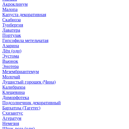
Акроклинум
Малопа
Капуста декоративная
Скабиоза
Тунбергия
Лаватера
Портулак
Гипсофила метельчатая
Азарина
Лён (одн)
Эустома
Вьюнок
Энотера
Мезембриантемум
Молочай
Душистый горошек (Чина)
Калибрахоа
Клещевина
Диморфотека
Подсолнечник декоративный
Бархатцы (Тагетес)
Схизантус
Агератум
Немезия
Шток-роза (одн)