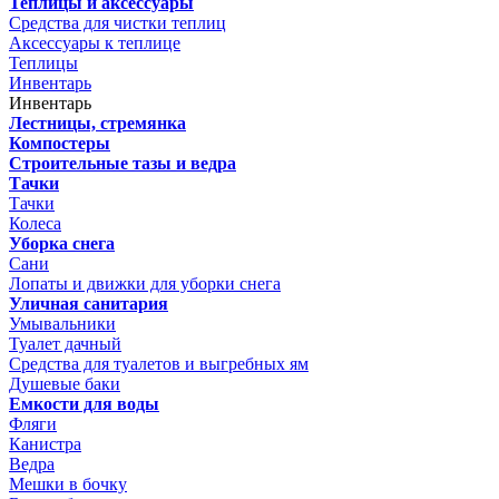
Теплицы и аксессуары
Средства для чистки теплиц
Аксессуары к теплице
Теплицы
Инвентарь
Инвентарь
Лестницы, стремянка
Компостеры
Строительные тазы и ведра
Тачки
Тачки
Колеса
Уборка снега
Сани
Лопаты и движки для уборки снега
Уличная санитария
Умывальники
Туалет дачный
Средства для туалетов и выгребных ям
Душевые баки
Емкости для воды
Фляги
Канистра
Ведра
Мешки в бочку