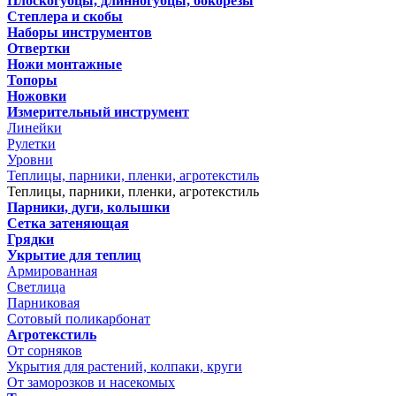
Плоскогубцы, длинногубцы, бокорезы
Степлера и скобы
Наборы инструментов
Отвертки
Ножи монтажные
Топоры
Ножовки
Измерительный инструмент
Линейки
Рулетки
Уровни
Теплицы, парники, пленки, агротекстиль
Теплицы, парники, пленки, агротекстиль
Парники, дуги, колышки
Сетка затеняющая
Грядки
Укрытие для теплиц
Армированная
Светлица
Парниковая
Сотовый поликарбонат
Агротекстиль
От сорняков
Укрытия для растений, колпаки, круги
От заморозков и насекомых