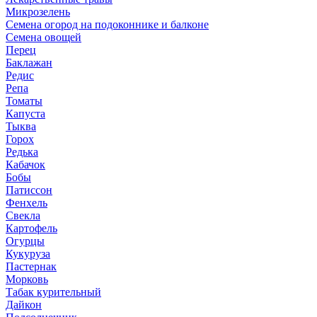
Микрозелень
Семена огород на подоконнике и балконе
Семена овощей
Перец
Баклажан
Редис
Репа
Томаты
Капуста
Тыква
Горох
Редька
Кабачок
Бобы
Патиссон
Фенхель
Свекла
Картофель
Огурцы
Кукуруза
Пастернак
Морковь
Табак курительный
Дайкон