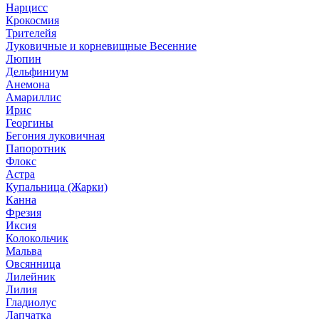
Нарцисс
Крокосмия
Трителейя
Луковичные и корневищные Весенние
Люпин
Дельфиниум
Анемона
Амариллис
Ирис
Георгины
Бегония луковичная
Папоротник
Флокс
Астра
Купальница (Жарки)
Канна
Фрезия
Иксия
Колокольчик
Мальва
Овсянница
Лилейник
Лилия
Гладиолус
Лапчатка