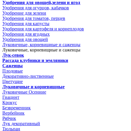
Удобрения для овощей,зелени и ягод
Удобрения для огурцов, кабачков
Удобрение для зелени
Удобрения для томатов, перцев
Удобрения для капусты
Удобрения для картофеля и корнеплодов
Удобрения для ягодных
Удобрения для овощей
Луковичные, корневищные и саженцы
Луковичные, корневищные и саженцы
Лук-севок
Рассада клубники и земляники
Саженцы
Плодовые
Декоративно-лиственные
Цветущие
Луковичные и корневищные
Луковичные Осенние
Гиацинт
Крокус
Безвременник
Вербейник
Рябчик
Лук декоративный
Тюльпан