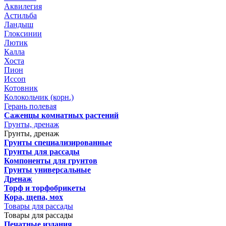
Аквилегия
Астильба
Ландыш
Глоксинии
Лютик
Калла
Хоста
Пион
Иссоп
Котовник
Колокольчик (корн.)
Герань полевая
Саженцы комнатных растений
Грунты, дренаж
Грунты, дренаж
Грунты специализированные
Грунты для рассады
Компоненты для грунтов
Грунты универсальные
Дренаж
Торф и торфобрикеты
Кора, щепа, мох
Товары для рассады
Товары для рассады
Печатные издания