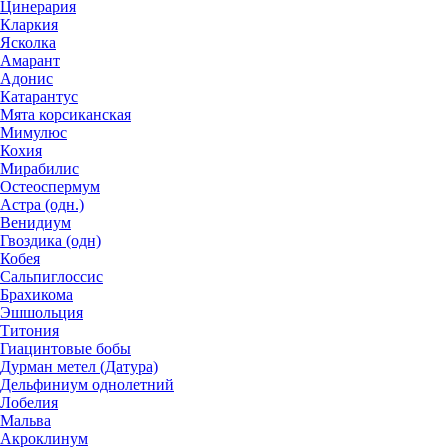
Цинерария
Кларкия
Ясколка
Амарант
Адонис
Катарантус
Мята корсиканская
Мимулюс
Кохия
Мирабилис
Остеоспермум
Астра (одн.)
Венидиум
Гвоздика (одн)
Кобея
Сальпиглоссис
Брахикома
Эшшольция
Титония
Гиацинтовые бобы
Дурман метел (Датура)
Дельфиниум однолетний
Лобелия
Мальва
Акроклинум