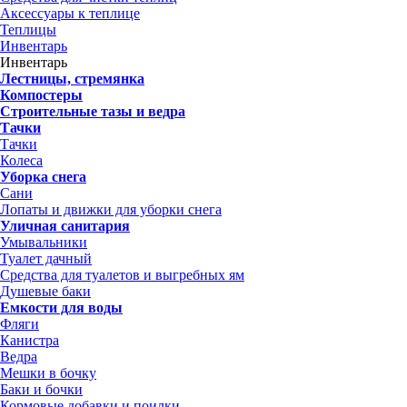
Аксессуары к теплице
Теплицы
Инвентарь
Инвентарь
Лестницы, стремянка
Компостеры
Строительные тазы и ведра
Тачки
Тачки
Колеса
Уборка снега
Сани
Лопаты и движки для уборки снега
Уличная санитария
Умывальники
Туалет дачный
Средства для туалетов и выгребных ям
Душевые баки
Емкости для воды
Фляги
Канистра
Ведра
Мешки в бочку
Баки и бочки
Кормовые добавки и поилки