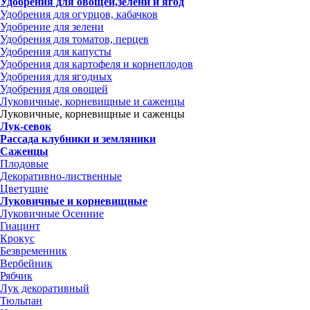
Удобрения для овощей,зелени и ягод
Удобрения для огурцов, кабачков
Удобрение для зелени
Удобрения для томатов, перцев
Удобрения для капусты
Удобрения для картофеля и корнеплодов
Удобрения для ягодных
Удобрения для овощей
Луковичные, корневищные и саженцы
Луковичные, корневищные и саженцы
Лук-севок
Рассада клубники и земляники
Саженцы
Плодовые
Декоративно-лиственные
Цветущие
Луковичные и корневищные
Луковичные Осенние
Гиацинт
Крокус
Безвременник
Вербейник
Рябчик
Лук декоративный
Тюльпан