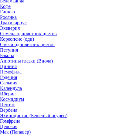
Беламканда
Кофе
Гинкго
Росянка
Трахикарпус
Эхеверия
Семена однолетних цветов
Кореопсис (одн)
Смеси однолетних цветов
Петуния
Бакопа
Анютины глазки (Виола)
Цинния
Немофила
Годеция
Сальвия
Календула
Иберис
Космидиум
Пентас
Вербена
Эхиноцистис (Бешеный огурец)
Гомфрена
Целозия
Мак (Папавер)