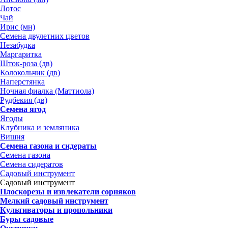
Лотос
Чай
Ирис (мн)
Семена двулетних цветов
Незабудка
Маргаритка
Шток-роза (дв)
Колокольчик (дв)
Наперстянка
Ночная фиалка (Маттиола)
Рудбекия (дв)
Семена ягод
Ягоды
Клубника и земляника
Вишня
Семена газона и сидераты
Семена газона
Семена сидератов
Садовый инструмент
Садовый инструмент
Плоскорезы и извлекатели сорняков
Мелкий садовый инструмент
Культиваторы и пропольники
Буры садовые