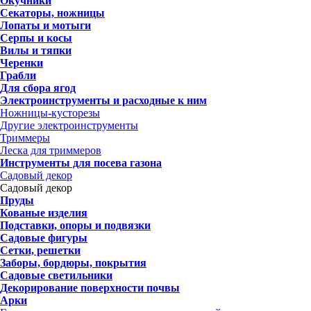
Окучники
Секаторы, ножницы
Лопаты и мотыги
Серпы и косы
Вилы и тяпки
Черенки
Грабли
Для сбора ягод
Электроинструменты и расходные к ним
Ножницы-кусторезы
Другие электроинструменты
Триммеры
Леска для триммеров
Инструменты для посева газона
Садовый декор
Садовый декор
Пруды
Кованые изделия
Подставки, опоры и подвязки
Садовые фигуры
Сетки, решетки
Заборы, бордюры, покрытия
Садовые светильники
Декорирование поверхности почвы
Арки