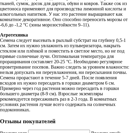
тканей, сумок, досок для дартса, обуви и ковров. Также сок из
цветоноса применяют для производства лимонной кислоты и
алкогольных напитков. У нас это растение выращивают как
комнатное декоративное. Оно способно переносить морозы от
-6,6 до -1,2 °C (зоны морозостойкости 9–11).
Агротехника
Семена следует высевать в рыхлый субстрат на глубину 0,5-1
см. Затем их нужно увлажнить из пульверизатора, накрыть
стеклом или плёнкой и поместить в светлое место, но не под
прямые солнечные лучи. Оптимальная температура для
проращивания составляет 20-25 °С. Необходимо регулярное
проветривание посевов. Важно следить за уровнем влажности:
нельзя допускать ни переувлажнения, ни пересыхания почвы.
Семена прорастают в течение 5-7 дней. После появления
всходов их нужно пересадить в горшки диаметром 6 см.
Примерно через год растения можно пересадить в горшки
большего диаметра (8-9 см). Взрослые экземпляры
рекомендуется пересаживать раз в 2-3 года. В комнатных
условиях растения лучше всего содержать на солнечных
подоконниках.
Отзывы покупателей