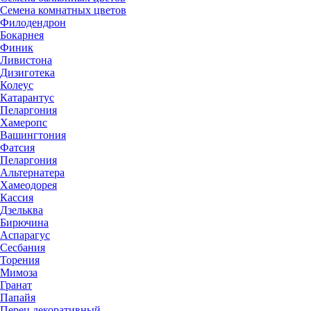
Семена комнатных цветов
Филодендрон
Бокарнея
Финик
Ливистона
Дизиготека
Колеус
Катарантус
Пеларгония
Хамеропс
Вашингтония
Фатсия
Пеларгония
Альтернатера
Хамеодорея
Кассия
Дзельква
Бирючина
Аспарагус
Сесбания
Торения
Мимоза
Гранат
Папайя
Перец декоративный