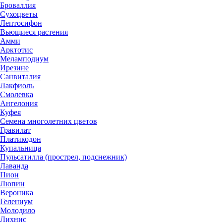
Броваллия
Сухоцветы
Лептосифон
Вьющиеся растения
Амми
Арктотис
Меламподиум
Ирезине
Санвиталия
Лакфиоль
Смолевка
Ангелония
Куфея
Семена многолетних цветов
Гравилат
Платикодон
Купальница
Пульсатилла (прострел, подснежник)
Лаванда
Пион
Люпин
Вероника
Гелениум
Молодило
Лихнис