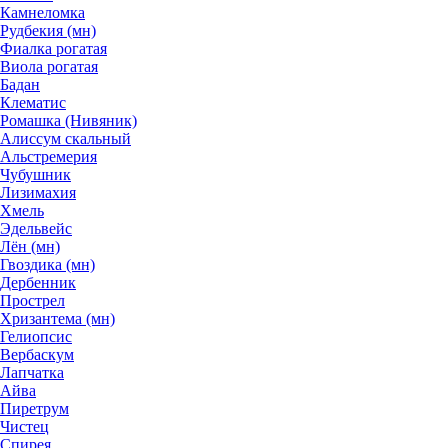
Камнеломка
Рудбекия (мн)
Фиалка рогатая
Виола рогатая
Бадан
Клематис
Ромашка (Нивяник)
Алиссум скальный
Альстремерия
Чубушник
Лизимахия
Хмель
Эдельвейс
Лён (мн)
Гвоздика (мн)
Дербенник
Прострел
Хризантема (мн)
Гелиопсис
Вербаскум
Лапчатка
Айва
Пиретрум
Чистец
Спирея