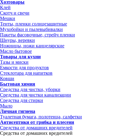
Хозтовары
Клей
Скотч и свечи
Мешки
Тенты, пленки солнцезащитные
Мухобойки и пылевыбивалки
Пакеты фасовочные, стрейч пленки
Шнуры, веревки
Ножницы, ножи канцелярские
Масло бытовое
Товары для кухни
Тазы и миски
Емкости для продуктов
Стеклотара для напитков
Ковши
Бытовая химия
Средства для чистки, уборки
Средства для чистки канализации
Средства для стирки
Мыло
Личная гигиена
Туалетная бумага, полотенца, салфетки
Антисептики от грибка и плесени
Средства от домашних вредителей
Средства от домашних вредителей