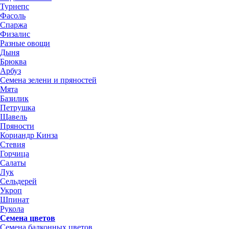
Турнепс
Фасоль
Спаржа
Физалис
Разные овощи
Дыня
Брюква
Арбуз
Семена зелени и пряностей
Мята
Базилик
Петрушка
Щавель
Пряности
Кориандр Кинза
Стевия
Горчица
Салаты
Лук
Сельдерей
Укроп
Шпинат
Рукола
Семена цветов
Семена балконных цветов