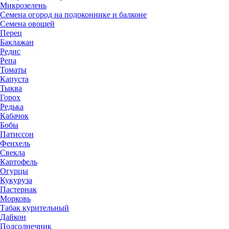
Микрозелень
Семена огород на подоконнике и балконе
Семена овощей
Перец
Баклажан
Редис
Репа
Томаты
Капуста
Тыква
Горох
Редька
Кабачок
Бобы
Патиссон
Фенхель
Свекла
Картофель
Огурцы
Кукуруза
Пастернак
Морковь
Табак курительный
Дайкон
Подсолнечник