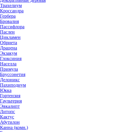
Декоративные деревья
Трахелиум
Кроссандра
Гербера
Бровалия
Пассифлора
Паслен
Цикламен
Обриета
Драцена
Экзакум
Глоксиния
Населла
Примула
Бруссонетия
Делоникс
Пахиподиум
Юкка
Гортензия
Гаультерия
Эвкалипт
Литопс
Кактус
Абутилон
Канна (комн.)