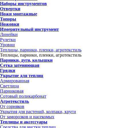
Наборы инструментов
Отвертки
Ножи монтажные
Топоры
Ножовки
Измерительный инструмент
Линейки
Рулетки
Уровни
Теплицы, парники, пленки, агротекстиль
Теплицы, парники, пленки, агротекстиль
Парники, дуги, колышки
Сетка затеняющая
Грядки
Укрытие для теплиц
Армированная
Светлица
Парниковая
Сотовый поликарбонат
Агротекстиль
От сорняков
Укрытия для растений, колпаки, круги
От заморозков и насекомых
Теплицы и аксессуары
Средства для чистки теплиц