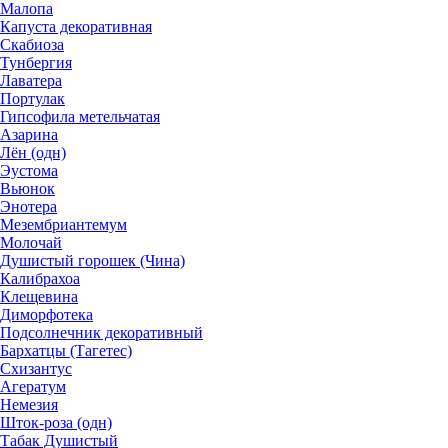
Малопа
Капуста декоративная
Скабиоза
Тунбергия
Лаватера
Портулак
Гипсофила метельчатая
Азарина
Лён (одн)
Эустома
Вьюнок
Энотера
Мезембриантемум
Молочай
Душистый горошек (Чина)
Калибрахоа
Клещевина
Диморфотека
Подсолнечник декоративный
Бархатцы (Тагетес)
Схизантус
Агератум
Немезия
Шток-роза (одн)
Табак Душистый