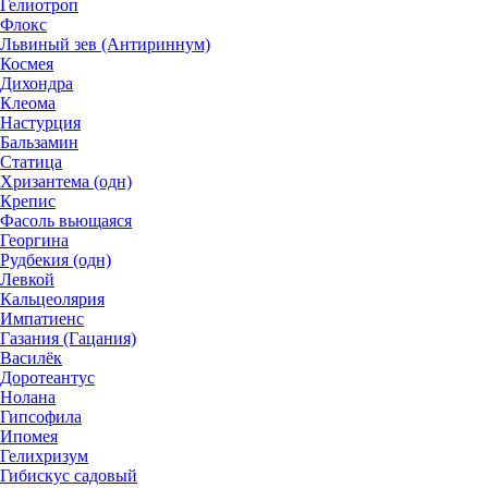
Гелиотроп
Флокс
Львиный зев (Антириннум)
Космея
Дихондра
Клеома
Настурция
Бальзамин
Статица
Хризантема (одн)
Крепис
Фасоль вьющаяся
Георгина
Рудбекия (одн)
Левкой
Кальцеолярия
Импатиенс
Газания (Гацания)
Василёк
Доротеантус
Нолана
Гипсофила
Ипомея
Гелихризум
Гибискус садовый