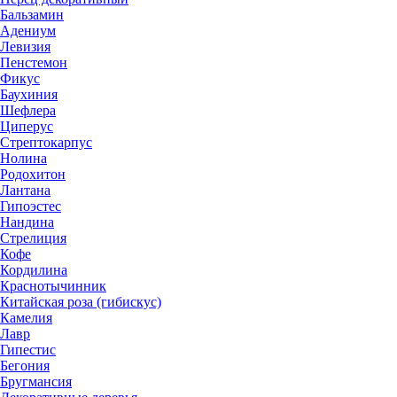
Бальзамин
Адениум
Левизия
Пенстемон
Фикус
Баухиния
Шефлера
Циперус
Стрептокарпус
Нолина
Родохитон
Лантана
Гипоэстес
Нандина
Стрелиция
Кофе
Кордилина
Краснотычинник
Китайская роза (гибискус)
Камелия
Лавр
Гипестис
Бегония
Бругмансия