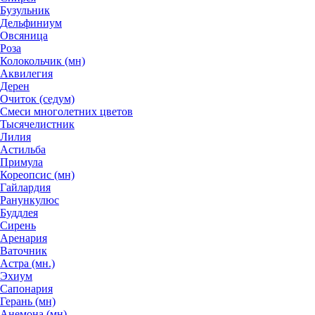
Бузульник
Дельфиниум
Овсяница
Роза
Колокольчик (мн)
Аквилегия
Дерен
Очиток (седум)
Смеси многолетних цветов
Тысячелистник
Лилия
Астильба
Примула
Кореопсис (мн)
Гайлардия
Ранункулюс
Буддлея
Сирень
Аренария
Ваточник
Астра (мн.)
Эхиум
Сапонария
Герань (мн)
Анемона (мн)