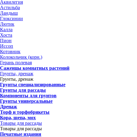
Аквилегия
Астильба
Ландыш
Глоксинии
Лютик
Калла
Хоста
Пион
Иссоп
Котовник
Колокольчик (корн.)
Герань полевая
Саженцы комнатных растений
Грунты, дренаж
Грунты, дренаж
Грунты специализированные
Грунты для рассады
Компоненты для грунтов
Грунты универсальные
Дренаж
Торф и торфобрикеты
Кора, щепа, мох
Товары для рассады
Товары для рассады
Печатные издания