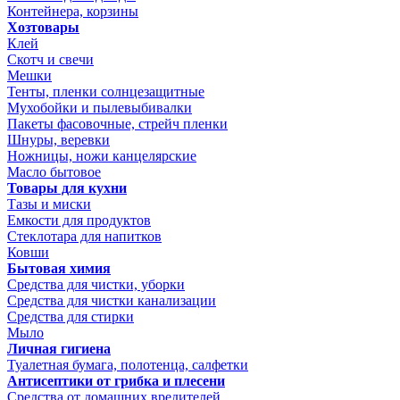
Контейнера, корзины
Хозтовары
Клей
Скотч и свечи
Мешки
Тенты, пленки солнцезащитные
Мухобойки и пылевыбивалки
Пакеты фасовочные, стрейч пленки
Шнуры, веревки
Ножницы, ножи канцелярские
Масло бытовое
Товары для кухни
Тазы и миски
Емкости для продуктов
Стеклотара для напитков
Ковши
Бытовая химия
Средства для чистки, уборки
Средства для чистки канализации
Средства для стирки
Мыло
Личная гигиена
Туалетная бумага, полотенца, салфетки
Антисептики от грибка и плесени
Средства от домашних вредителей