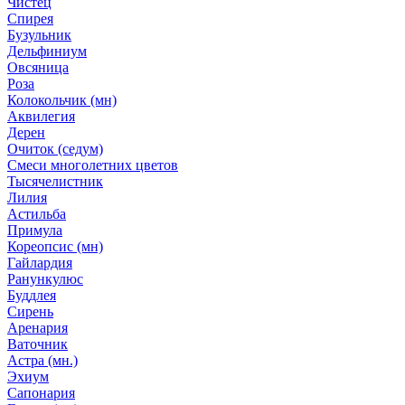
Чистец
Спирея
Бузульник
Дельфиниум
Овсяница
Роза
Колокольчик (мн)
Аквилегия
Дерен
Очиток (седум)
Смеси многолетних цветов
Тысячелистник
Лилия
Астильба
Примула
Кореопсис (мн)
Гайлардия
Ранункулюс
Буддлея
Сирень
Аренария
Ваточник
Астра (мн.)
Эхиум
Сапонария