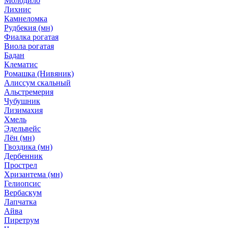
Молодило
Лихнис
Камнеломка
Рудбекия (мн)
Фиалка рогатая
Виола рогатая
Бадан
Клематис
Ромашка (Нивяник)
Алиссум скальный
Альстремерия
Чубушник
Лизимахия
Хмель
Эдельвейс
Лён (мн)
Гвоздика (мн)
Дербенник
Прострел
Хризантема (мн)
Гелиопсис
Вербаскум
Лапчатка
Айва
Пиретрум