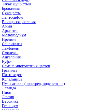
Табак Душистый
Броваллия
Сухоцветы
Лептосифон
Вьющиеся растения
Амми
Арктотис
Меламподиум
Ирезине
Санвиталия
Лакфиоль
Смолевка
Ангелония
Куфея
Семена многолетних цветов
Гравилат
Платикодон
Купальница
Пульсатилла (прострел, подснежник)
Лаванда
Пион
Люпин
Вероника
Гелениум