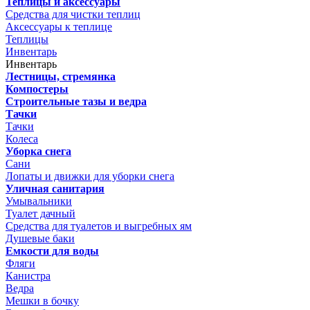
Теплицы и аксессуары
Средства для чистки теплиц
Аксессуары к теплице
Теплицы
Инвентарь
Инвентарь
Лестницы, стремянка
Компостеры
Строительные тазы и ведра
Тачки
Тачки
Колеса
Уборка снега
Сани
Лопаты и движки для уборки снега
Уличная санитария
Умывальники
Туалет дачный
Средства для туалетов и выгребных ям
Душевые баки
Емкости для воды
Фляги
Канистра
Ведра
Мешки в бочку