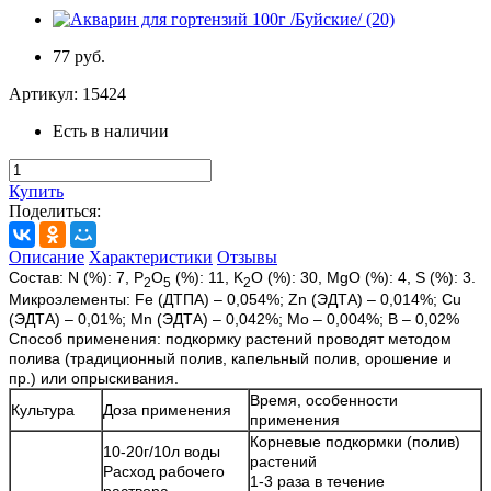
77 руб.
Артикул:
15424
Есть в наличии
Купить
Поделиться:
Описание
Характеристики
Отзывы
Состав: N (%): 7, P
O
(%): 11, K
O (%): 30, MgO (%): 4, S (%): 3.
2
5
2
Микроэлементы: Fe (ДТПА) – 0,054%; Zn (ЭДТА) – 0,014%; Cu
(ЭДТА) – 0,01%; Mn (ЭДТА) – 0,042%; Mo – 0,004%; B – 0,02%
Способ применения: подкормку растений проводят методом
полива (традиционный полив, капельный полив, орошение и
пр.) или опрыскивания.
Время, особенности
Культура
Доза применения
применения
Корневые подкормки (полив)
10-20г/10л воды
растений
Расход рабочего
1-3 раза в течение
раствора –