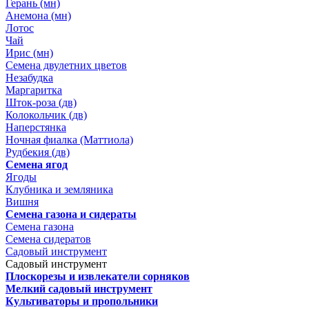
Герань (мн)
Анемона (мн)
Лотос
Чай
Ирис (мн)
Семена двулетних цветов
Незабудка
Маргаритка
Шток-роза (дв)
Колокольчик (дв)
Наперстянка
Ночная фиалка (Маттиола)
Рудбекия (дв)
Семена ягод
Ягоды
Клубника и земляника
Вишня
Семена газона и сидераты
Семена газона
Семена сидератов
Садовый инструмент
Садовый инструмент
Плоскорезы и извлекатели сорняков
Мелкий садовый инструмент
Культиваторы и пропольники