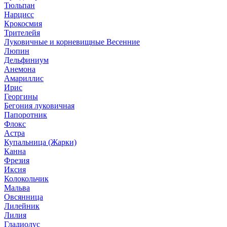
Тюльпан
Нарцисс
Крокосмия
Трителейя
Луковичные и корневищные Весенние
Люпин
Дельфиниум
Анемона
Амариллис
Ирис
Георгины
Бегония луковичная
Папоротник
Флокс
Астра
Купальница (Жарки)
Канна
Фрезия
Иксия
Колокольчик
Мальва
Овсянница
Лилейник
Лилия
Гладиолус