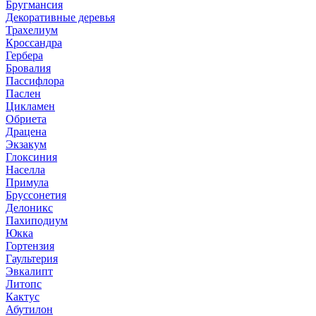
Бругмансия
Декоративные деревья
Трахелиум
Кроссандра
Гербера
Бровалия
Пассифлора
Паслен
Цикламен
Обриета
Драцена
Экзакум
Глоксиния
Населла
Примула
Бруссонетия
Делоникс
Пахиподиум
Юкка
Гортензия
Гаультерия
Эвкалипт
Литопс
Кактус
Абутилон