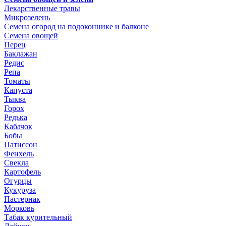
Лекарственные травы
Микрозелень
Семена огород на подоконнике и балконе
Семена овощей
Перец
Баклажан
Редис
Репа
Томаты
Капуста
Тыква
Горох
Редька
Кабачок
Бобы
Патиссон
Фенхель
Свекла
Картофель
Огурцы
Кукуруза
Пастернак
Морковь
Табак курительный