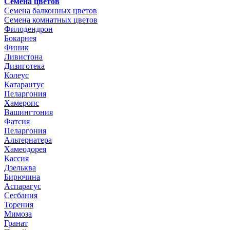
Семена цветов
Семена балконных цветов
Семена комнатных цветов
Филодендрон
Бокарнея
Финик
Ливистона
Дизиготека
Колеус
Катарантус
Пеларгония
Хамеропс
Вашингтония
Фатсия
Пеларгония
Альтернатера
Хамеодорея
Кассия
Дзельква
Бирючина
Аспарагус
Сесбания
Торения
Мимоза
Гранат