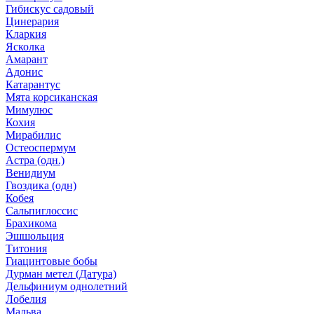
Гибискус садовый
Цинерария
Кларкия
Ясколка
Амарант
Адонис
Катарантус
Мята корсиканская
Мимулюс
Кохия
Мирабилис
Остеоспермум
Астра (одн.)
Венидиум
Гвоздика (одн)
Кобея
Сальпиглоссис
Брахикома
Эшшольция
Титония
Гиацинтовые бобы
Дурман метел (Датура)
Дельфиниум однолетний
Лобелия
Мальва