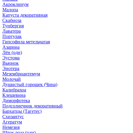
Акроклинум
Малопа
Капуста декоративная
Скабиоза
Тунбергия
Лаватера
Портулак
Гипсофила метельчатая
Азарина
Лён (одн)
Эустома
Вьюнок
Энотера
Мезембриантемум
Молочай
Душистый горошек (Чина)
Калибрахоа
Клещевина
Диморфотека
Подсолнечник декоративный
Бархатцы (Тагетес)
Схизантус
Агератум
Немезия
Шток-роза (одн)