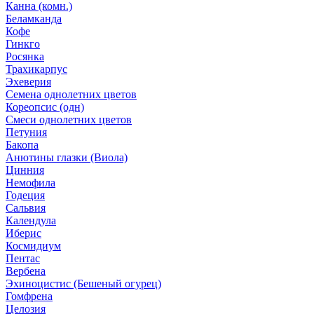
Канна (комн.)
Беламканда
Кофе
Гинкго
Росянка
Трахикарпус
Эхеверия
Семена однолетних цветов
Кореопсис (одн)
Смеси однолетних цветов
Петуния
Бакопа
Анютины глазки (Виола)
Цинния
Немофила
Годеция
Сальвия
Календула
Иберис
Космидиум
Пентас
Вербена
Эхиноцистис (Бешеный огурец)
Гомфрена
Целозия