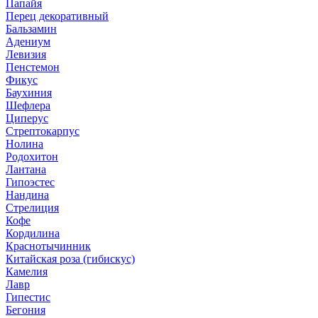
Папайя
Перец декоративный
Бальзамин
Адениум
Левизия
Пенстемон
Фикус
Баухиния
Шефлера
Циперус
Стрептокарпус
Нолина
Родохитон
Лантана
Гипоэстес
Нандина
Стрелиция
Кофе
Кордилина
Краснотычинник
Китайская роза (гибискус)
Камелия
Лавр
Гипестис
Бегония