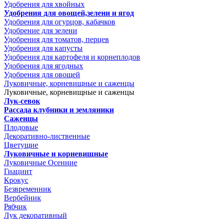
Удобрения для хвойных
Удобрения для овощей,зелени и ягод
Удобрения для огурцов, кабачков
Удобрение для зелени
Удобрения для томатов, перцев
Удобрения для капусты
Удобрения для картофеля и корнеплодов
Удобрения для ягодных
Удобрения для овощей
Луковичные, корневищные и саженцы
Луковичные, корневищные и саженцы
Лук-севок
Рассада клубники и земляники
Саженцы
Плодовые
Декоративно-лиственные
Цветущие
Луковичные и корневищные
Луковичные Осенние
Гиацинт
Крокус
Безвременник
Вербейник
Рябчик
Лук декоративный