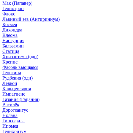
Мак (Папавер)
Гелиотроп
Флокс
Львиный зев (Антириннум)
Космея
Дихондра
Клеома
Настурция
Бальзамин
Статица
Хризантема (одн)
Крепис
Фасоль вьющаяся
Георгина
Рудбекия (одн)
Левкой
Кальцеолярия
Импатиенс
Газания (Гацания)
Василёк
Доротеантус
Нолана
Гипсофила
Ипомея
Гелихризум