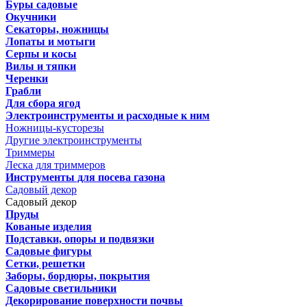
Буры садовые
Окучники
Секаторы, ножницы
Лопаты и мотыги
Серпы и косы
Вилы и тяпки
Черенки
Грабли
Для сбора ягод
Электроинструменты и расходные к ним
Ножницы-кусторезы
Другие электроинструменты
Триммеры
Леска для триммеров
Инструменты для посева газона
Садовый декор
Садовый декор
Пруды
Кованые изделия
Подставки, опоры и подвязки
Садовые фигуры
Сетки, решетки
Заборы, бордюры, покрытия
Садовые светильники
Декорирование поверхности почвы