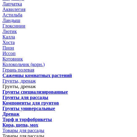
Лапчатка
Аквилегия
Астильба
Ландыш
Глоксинии
Лютик
Калла
Хоста
Пион
Иссоп
Котовник
Колокольчик (корн.)
Герань полевая
Саженцы комнатных растений
Грунты, дренаж
Грунты, дренаж
Грунты специализированные
Грунты для рассады
Компоненты для грунтов
Грунты универсальные
Дренаж
Торф и торфобрикеты
Кора, щепа, мох
Товары для рассады
Товары для рассады