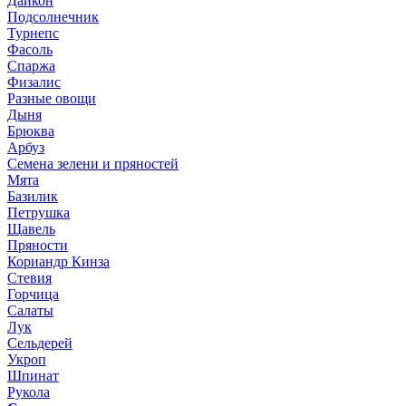
Дайкон
Подсолнечник
Турнепс
Фасоль
Спаржа
Физалис
Разные овощи
Дыня
Брюква
Арбуз
Семена зелени и пряностей
Мята
Базилик
Петрушка
Щавель
Пряности
Кориандр Кинза
Стевия
Горчица
Салаты
Лук
Сельдерей
Укроп
Шпинат
Рукола