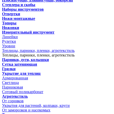
Плоскогубцы, длинногубцы, бокорезы
Степлера и скобы
Наборы инструментов
Отвертки
Ножи монтажные
Топоры
Ножовки
Измерительный инструмент
Линейки
Рулетки
Уровни
Теплицы, парники, пленки, агротекстиль
Теплицы, парники, пленки, агротекстиль
Парники, дуги, колышки
Сетка затеняющая
Грядки
Укрытие для теплиц
Армированная
Светлица
Парниковая
Сотовый поликарбонат
Агротекстиль
От сорняков
Укрытия для растений, колпаки, круги
От заморозков и насекомых