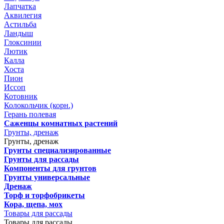
Лапчатка
Аквилегия
Астильба
Ландыш
Глоксинии
Лютик
Калла
Хоста
Пион
Иссоп
Котовник
Колокольчик (корн.)
Герань полевая
Саженцы комнатных растений
Грунты, дренаж
Грунты, дренаж
Грунты специализированные
Грунты для рассады
Компоненты для грунтов
Грунты универсальные
Дренаж
Торф и торфобрикеты
Кора, щепа, мох
Товары для рассады
Товары для рассады