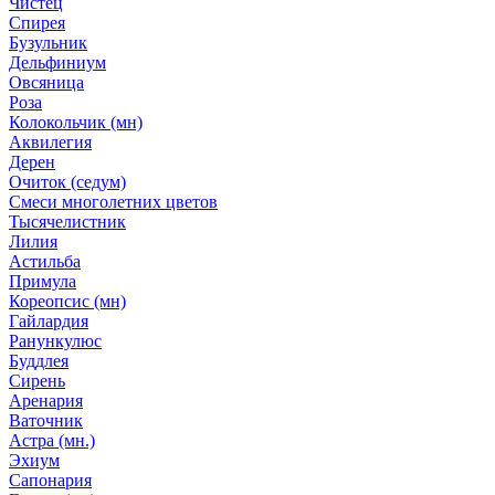
Чистец
Спирея
Бузульник
Дельфиниум
Овсяница
Роза
Колокольчик (мн)
Аквилегия
Дерен
Очиток (седум)
Смеси многолетних цветов
Тысячелистник
Лилия
Астильба
Примула
Кореопсис (мн)
Гайлардия
Ранункулюс
Буддлея
Сирень
Аренария
Ваточник
Астра (мн.)
Эхиум
Сапонария