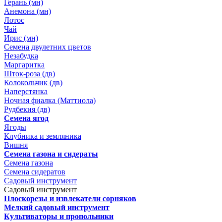
Герань (мн)
Анемона (мн)
Лотос
Чай
Ирис (мн)
Семена двулетних цветов
Незабудка
Маргаритка
Шток-роза (дв)
Колокольчик (дв)
Наперстянка
Ночная фиалка (Маттиола)
Рудбекия (дв)
Семена ягод
Ягоды
Клубника и земляника
Вишня
Семена газона и сидераты
Семена газона
Семена сидератов
Садовый инструмент
Садовый инструмент
Плоскорезы и извлекатели сорняков
Мелкий садовый инструмент
Культиваторы и пропольники