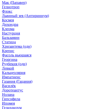
Мак (Папавер)
Гелиотроп
Флокс
Львиный зев (Антириннум)
Космея
Дихондра
Клеома
Настурция
Бальзамин
Статица
Хризантема (одн)
Крепис
Фасоль вьющаяся
Георгина
Рудбекия (одн)
Левкой
Кальцеолярия
Импатиенс
Газания (Гацания)
Василёк
Доротеантус
Нолана
Гипсофила
Ипомея
Гелихризум