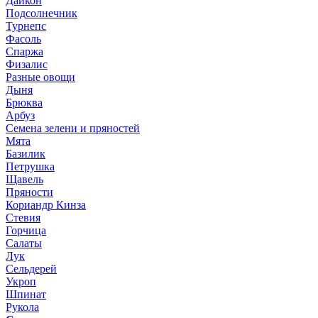
Дайкон
Подсолнечник
Турнепс
Фасоль
Спаржа
Физалис
Разные овощи
Дыня
Брюква
Арбуз
Семена зелени и пряностей
Мята
Базилик
Петрушка
Щавель
Пряности
Кориандр Кинза
Стевия
Горчица
Салаты
Лук
Сельдерей
Укроп
Шпинат
Рукола