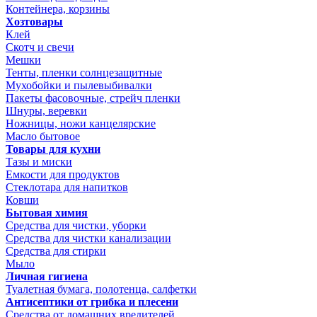
Контейнера, корзины
Хозтовары
Клей
Скотч и свечи
Мешки
Тенты, пленки солнцезащитные
Мухобойки и пылевыбивалки
Пакеты фасовочные, стрейч пленки
Шнуры, веревки
Ножницы, ножи канцелярские
Масло бытовое
Товары для кухни
Тазы и миски
Емкости для продуктов
Стеклотара для напитков
Ковши
Бытовая химия
Средства для чистки, уборки
Средства для чистки канализации
Средства для стирки
Мыло
Личная гигиена
Туалетная бумага, полотенца, салфетки
Антисептики от грибка и плесени
Средства от домашних вредителей