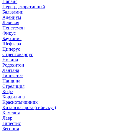
Папайя
Перец декоративный
Бальзамин
Адениум
Левизия
Пенстемон
Фикус
Баухиния
Шефлера
Циперус
Стрептокарпус
Нолина
Родохитон
Лантана
Гипоэстес
Нандина
Стрелиция
Кофе
Кордилина
Краснотычинник
Китайская роза (гибискус)
Камелия
Лавр
Гипестис
Бегония