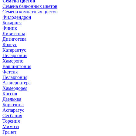
Семена цветов
Семена балконных цветов
Семена комнатных цветов
Филодендрон
Бокарнея
Финик
Ливистона
Дизиготека
Колеус
Катарантус
Пеларгония
Хамеропс
Вашингтония
Фатсия
Пеларгония
Альтернатера
Хамеодорея
Кассия
Дзельква
Бирючина
Аспарагус
Сесбания
Торения
Мимоза
Гранат