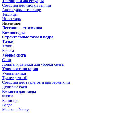
Теплицы и аксессуары
Средства для чистки теплиц
Аксессуары к теплице
Теплицы
Инвентарь
Инвентарь
Лестницы, стремянка
Компостеры
Строительные тазы и ведра
Тачки
Тачки
Колеса
Уборка снега
Сани
Лопаты и движки для уборки снега
Уличная санитария
Умывальники
Туалет дачный
Средства для туалетов и выгребных ям
Душевые баки
Емкости для воды
Фляги
Канистра
Ведра
Мешки в бочку