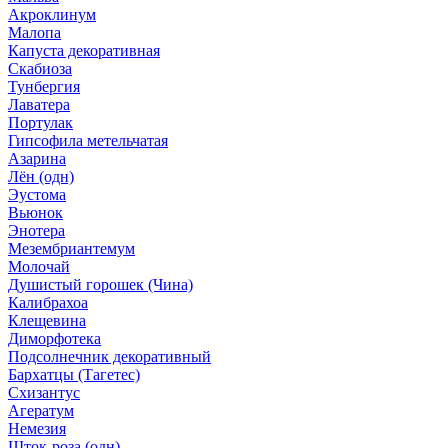
Акроклинум
Малопа
Капуста декоративная
Скабиоза
Тунбергия
Лаватера
Портулак
Гипсофила метельчатая
Азарина
Лён (одн)
Эустома
Вьюнок
Энотера
Мезембриантемум
Молочай
Душистый горошек (Чина)
Калибрахоа
Клещевина
Диморфотека
Подсолнечник декоративный
Бархатцы (Тагетес)
Схизантус
Агератум
Немезия
Шток-роза (одн)