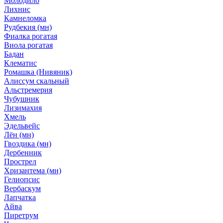
Молодило
Лихнис
Камнеломка
Рудбекия (мн)
Фиалка рогатая
Виола рогатая
Бадан
Клематис
Ромашка (Нивяник)
Алиссум скальный
Альстремерия
Чубушник
Лизимахия
Хмель
Эдельвейс
Лён (мн)
Гвоздика (мн)
Дербенник
Прострел
Хризантема (мн)
Гелиопсис
Вербаскум
Лапчатка
Айва
Пиретрум