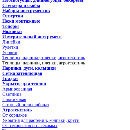
Плоскогубцы, длинногубцы, бокорезы
Степлера и скобы
Наборы инструментов
Отвертки
Ножи монтажные
Топоры
Ножовки
Измерительный инструмент
Линейки
Рулетки
Уровни
Теплицы, парники, пленки, агротекстиль
Теплицы, парники, пленки, агротекстиль
Парники, дуги, колышки
Сетка затеняющая
Грядки
Укрытие для теплиц
Армированная
Светлица
Парниковая
Сотовый поликарбонат
Агротекстиль
От сорняков
Укрытия для растений, колпаки, круги
От заморозков и насекомых