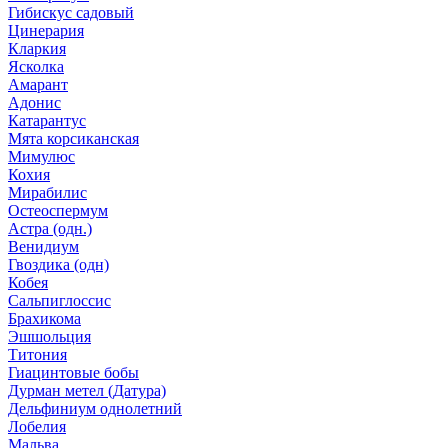
Гибискус садовый
Цинерария
Кларкия
Ясколка
Амарант
Адонис
Катарантус
Мята корсиканская
Мимулюс
Кохия
Мирабилис
Остеоспермум
Астра (одн.)
Венидиум
Гвоздика (одн)
Кобея
Сальпиглоссис
Брахикома
Эшшольция
Титония
Гиацинтовые бобы
Дурман метел (Датура)
Дельфиниум однолетний
Лобелия
Мальва