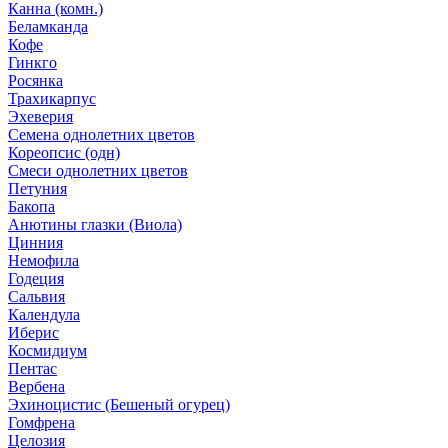
Канна (комн.)
Беламканда
Кофе
Гинкго
Росянка
Трахикарпус
Эхеверия
Семена однолетних цветов
Кореопсис (одн)
Смеси однолетних цветов
Петуния
Бакопа
Анютины глазки (Виола)
Цинния
Немофила
Годеция
Сальвия
Календула
Иберис
Космидиум
Пентас
Вербена
Эхиноцистис (Бешеный огурец)
Гомфрена
Целозия