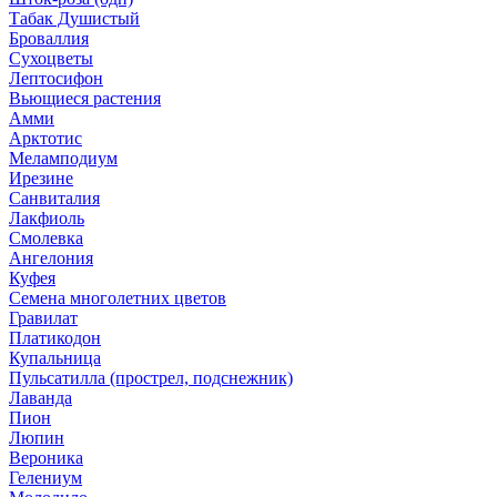
Табак Душистый
Броваллия
Сухоцветы
Лептосифон
Вьющиеся растения
Амми
Арктотис
Меламподиум
Ирезине
Санвиталия
Лакфиоль
Смолевка
Ангелония
Куфея
Семена многолетних цветов
Гравилат
Платикодон
Купальница
Пульсатилла (прострел, подснежник)
Лаванда
Пион
Люпин
Вероника
Гелениум