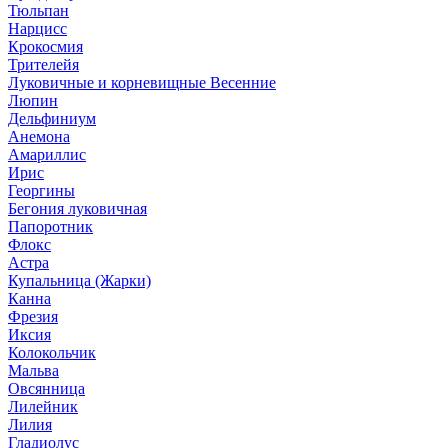
Тюльпан
Нарцисс
Крокосмия
Трителейя
Луковичные и корневищные Весенние
Люпин
Дельфиниум
Анемона
Амариллис
Ирис
Георгины
Бегония луковичная
Папоротник
Флокс
Астра
Купальница (Жарки)
Канна
Фрезия
Иксия
Колокольчик
Мальва
Овсянница
Лилейник
Лилия
Гладиолус