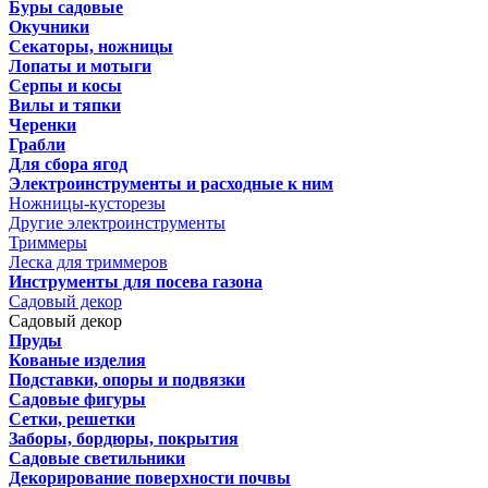
Буры садовые
Окучники
Секаторы, ножницы
Лопаты и мотыги
Серпы и косы
Вилы и тяпки
Черенки
Грабли
Для сбора ягод
Электроинструменты и расходные к ним
Ножницы-кусторезы
Другие электроинструменты
Триммеры
Леска для триммеров
Инструменты для посева газона
Садовый декор
Садовый декор
Пруды
Кованые изделия
Подставки, опоры и подвязки
Садовые фигуры
Сетки, решетки
Заборы, бордюры, покрытия
Садовые светильники
Декорирование поверхности почвы