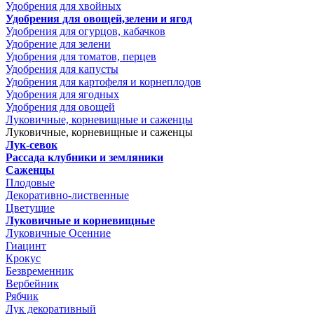
Удобрения для хвойных
Удобрения для овощей,зелени и ягод
Удобрения для огурцов, кабачков
Удобрение для зелени
Удобрения для томатов, перцев
Удобрения для капусты
Удобрения для картофеля и корнеплодов
Удобрения для ягодных
Удобрения для овощей
Луковичные, корневищные и саженцы
Луковичные, корневищные и саженцы
Лук-севок
Рассада клубники и земляники
Саженцы
Плодовые
Декоративно-лиственные
Цветущие
Луковичные и корневищные
Луковичные Осенние
Гиацинт
Крокус
Безвременник
Вербейник
Рябчик
Лук декоративный