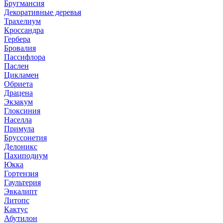
Бругмансия
Декоративные деревья
Трахелиум
Кроссандра
Гербера
Бровалия
Пассифлора
Паслен
Цикламен
Обриета
Драцена
Экзакум
Глоксиния
Населла
Примула
Бруссонетия
Делоникс
Пахиподиум
Юкка
Гортензия
Гаультерия
Эвкалипт
Литопс
Кактус
Абутилон