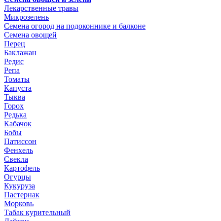
Лекарственные травы
Микрозелень
Семена огород на подоконнике и балконе
Семена овощей
Перец
Баклажан
Редис
Репа
Томаты
Капуста
Тыква
Горох
Редька
Кабачок
Бобы
Патиссон
Фенхель
Свекла
Картофель
Огурцы
Кукуруза
Пастернак
Морковь
Табак курительный