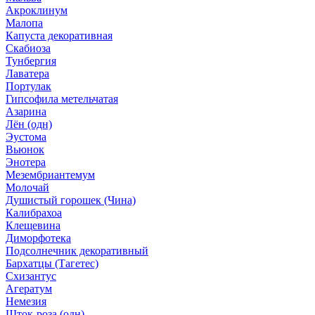
Акроклинум
Малопа
Капуста декоративная
Скабиоза
Тунбергия
Лаватера
Портулак
Гипсофила метельчатая
Азарина
Лён (одн)
Эустома
Вьюнок
Энотера
Мезембриантемум
Молочай
Душистый горошек (Чина)
Калибрахоа
Клещевина
Диморфотека
Подсолнечник декоративный
Бархатцы (Тагетес)
Схизантус
Агератум
Немезия
Шток-роза (одн)