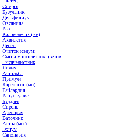
Чистец
Спирея
Бузульник
Дельфиниум
Овсяница
Роза
Колокольчик (мн)
Аквилегия
Дерен
Очиток (седум)
Смеси многолетних цветов
Тысячелистник
Лилия
Астильба
Примула
Кореопсис (мн)
Гайлардия
Ранункулюс
Буддлея
Сирень
Аренария
Ваточник
Астра (мн.)
Эхиум
Сапонария