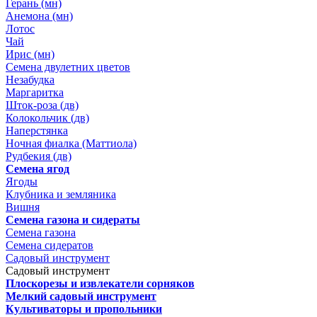
Герань (мн)
Анемона (мн)
Лотос
Чай
Ирис (мн)
Семена двулетних цветов
Незабудка
Маргаритка
Шток-роза (дв)
Колокольчик (дв)
Наперстянка
Ночная фиалка (Маттиола)
Рудбекия (дв)
Семена ягод
Ягоды
Клубника и земляника
Вишня
Семена газона и сидераты
Семена газона
Семена сидератов
Садовый инструмент
Садовый инструмент
Плоскорезы и извлекатели сорняков
Мелкий садовый инструмент
Культиваторы и пропольники