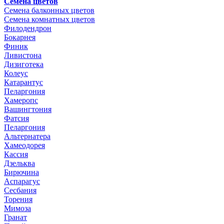
Семена цветов
Семена балконных цветов
Семена комнатных цветов
Филодендрон
Бокарнея
Финик
Ливистона
Дизиготека
Колеус
Катарантус
Пеларгония
Хамеропс
Вашингтония
Фатсия
Пеларгония
Альтернатера
Хамеодорея
Кассия
Дзельква
Бирючина
Аспарагус
Сесбания
Торения
Мимоза
Гранат