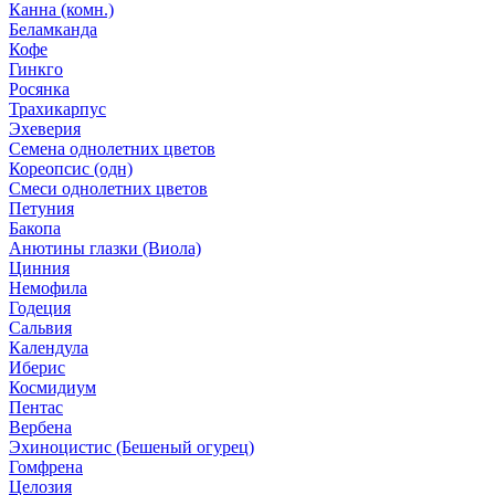
Канна (комн.)
Беламканда
Кофе
Гинкго
Росянка
Трахикарпус
Эхеверия
Семена однолетних цветов
Кореопсис (одн)
Смеси однолетних цветов
Петуния
Бакопа
Анютины глазки (Виола)
Цинния
Немофила
Годеция
Сальвия
Календула
Иберис
Космидиум
Пентас
Вербена
Эхиноцистис (Бешеный огурец)
Гомфрена
Целозия