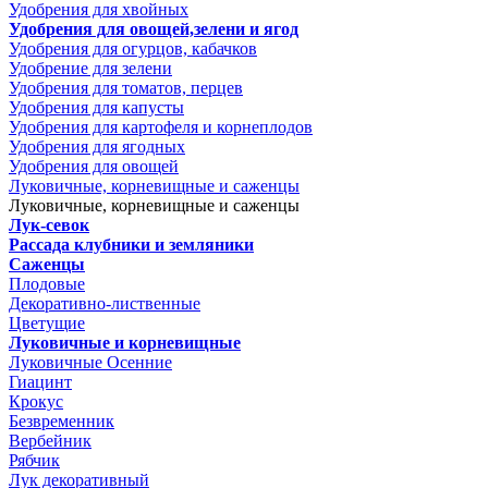
Удобрения для хвойных
Удобрения для овощей,зелени и ягод
Удобрения для огурцов, кабачков
Удобрение для зелени
Удобрения для томатов, перцев
Удобрения для капусты
Удобрения для картофеля и корнеплодов
Удобрения для ягодных
Удобрения для овощей
Луковичные, корневищные и саженцы
Луковичные, корневищные и саженцы
Лук-севок
Рассада клубники и земляники
Саженцы
Плодовые
Декоративно-лиственные
Цветущие
Луковичные и корневищные
Луковичные Осенние
Гиацинт
Крокус
Безвременник
Вербейник
Рябчик
Лук декоративный