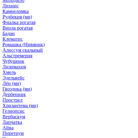
Молодило
Лихнис
Камнеломка
Рудбекия (мн)
Фиалка рогатая
Виола рогатая
Бадан
Клематис
Ромашка (Нивяник)
Алиссум скальный
Альстремерия
Чубушник
Лизимахия
Хмель
Эдельвейс
Лён (мн)
Гвоздика (мн)
Дербенник
Прострел
Хризантема (мн)
Гелиопсис
Вербаскум
Лапчатка
Айва
Пиретрум