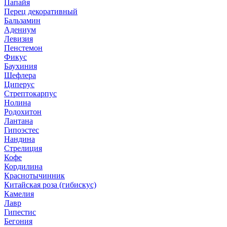
Папайя
Перец декоративный
Бальзамин
Адениум
Левизия
Пенстемон
Фикус
Баухиния
Шефлера
Циперус
Стрептокарпус
Нолина
Родохитон
Лантана
Гипоэстес
Нандина
Стрелиция
Кофе
Кордилина
Краснотычинник
Китайская роза (гибискус)
Камелия
Лавр
Гипестис
Бегония