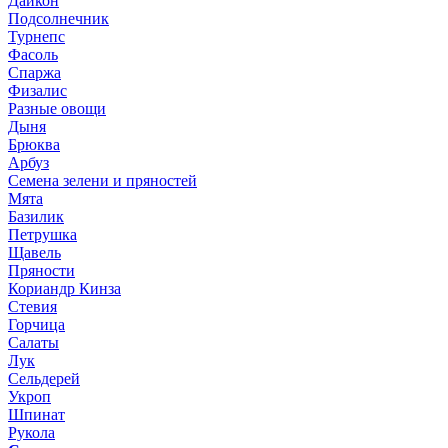
Дайкон
Подсолнечник
Турнепс
Фасоль
Спаржа
Физалис
Разные овощи
Дыня
Брюква
Арбуз
Семена зелени и пряностей
Мята
Базилик
Петрушка
Щавель
Пряности
Кориандр Кинза
Стевия
Горчица
Салаты
Лук
Сельдерей
Укроп
Шпинат
Рукола