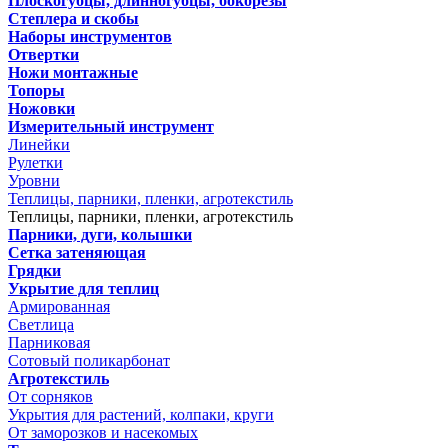
Плоскогубцы, длинногубцы, бокорезы
Степлера и скобы
Наборы инструментов
Отвертки
Ножи монтажные
Топоры
Ножовки
Измерительный инструмент
Линейки
Рулетки
Уровни
Теплицы, парники, пленки, агротекстиль
Теплицы, парники, пленки, агротекстиль
Парники, дуги, колышки
Сетка затеняющая
Грядки
Укрытие для теплиц
Армированная
Светлица
Парниковая
Сотовый поликарбонат
Агротекстиль
От сорняков
Укрытия для растений, колпаки, круги
От заморозков и насекомых