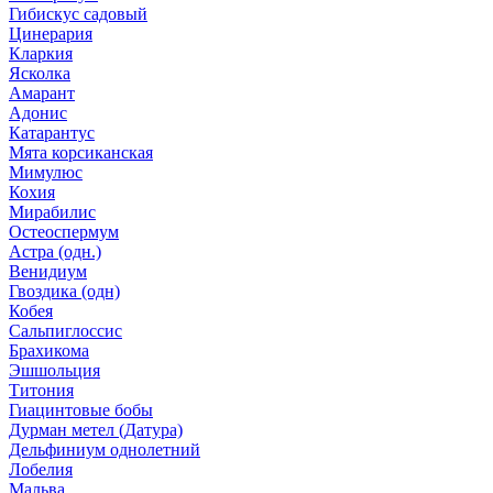
Гибискус садовый
Цинерария
Кларкия
Ясколка
Амарант
Адонис
Катарантус
Мята корсиканская
Мимулюс
Кохия
Мирабилис
Остеоспермум
Астра (одн.)
Венидиум
Гвоздика (одн)
Кобея
Сальпиглоссис
Брахикома
Эшшольция
Титония
Гиацинтовые бобы
Дурман метел (Датура)
Дельфиниум однолетний
Лобелия
Мальва