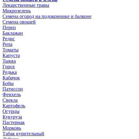
Лекарственные травы
Микрозелень
Семена огород на подоконнике и балконе
Семена овощей
Перец
Баклажан
Редис
Репа
Томаты
Капуста
Тыква
Горох
Редька
Кабачок
Бобы
Патиссон
Фенхель
Свекла
Картофель
Огурцы
Кукуруза
Пастернак
Морковь
Табак курительный