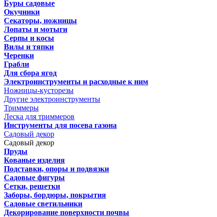
Буры садовые
Окучники
Секаторы, ножницы
Лопаты и мотыги
Серпы и косы
Вилы и тяпки
Черенки
Грабли
Для сбора ягод
Электроинструменты и расходные к ним
Ножницы-кусторезы
Другие электроинструменты
Триммеры
Леска для триммеров
Инструменты для посева газона
Садовый декор
Садовый декор
Пруды
Кованые изделия
Подставки, опоры и подвязки
Садовые фигуры
Сетки, решетки
Заборы, бордюры, покрытия
Садовые светильники
Декорирование поверхности почвы