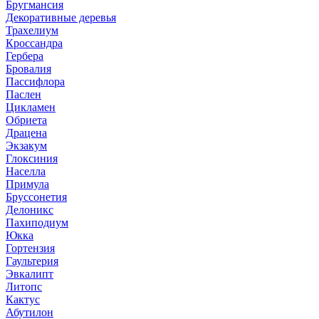
Бругмансия
Декоративные деревья
Трахелиум
Кроссандра
Гербера
Бровалия
Пассифлора
Паслен
Цикламен
Обриета
Драцена
Экзакум
Глоксиния
Населла
Примула
Бруссонетия
Делоникс
Пахиподиум
Юкка
Гортензия
Гаультерия
Эвкалипт
Литопс
Кактус
Абутилон