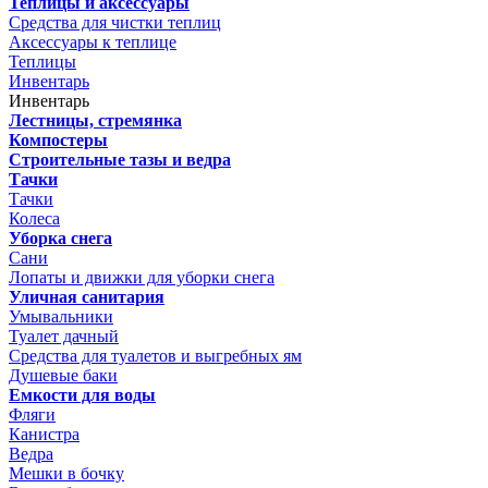
Теплицы и аксессуары
Средства для чистки теплиц
Аксессуары к теплице
Теплицы
Инвентарь
Инвентарь
Лестницы, стремянка
Компостеры
Строительные тазы и ведра
Тачки
Тачки
Колеса
Уборка снега
Сани
Лопаты и движки для уборки снега
Уличная санитария
Умывальники
Туалет дачный
Средства для туалетов и выгребных ям
Душевые баки
Емкости для воды
Фляги
Канистра
Ведра
Мешки в бочку