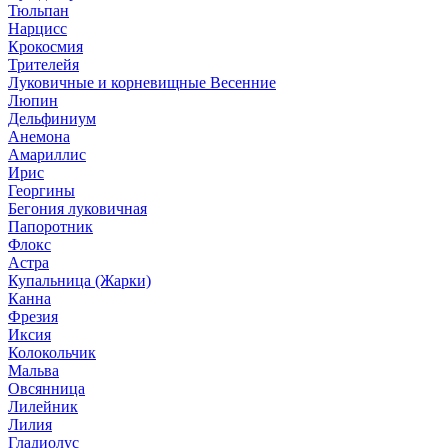
Тюльпан
Нарцисс
Крокосмия
Трителейя
Луковичные и корневищные Весенние
Люпин
Дельфиниум
Анемона
Амариллис
Ирис
Георгины
Бегония луковичная
Папоротник
Флокс
Астра
Купальница (Жарки)
Канна
Фрезия
Иксия
Колокольчик
Мальва
Овсянница
Лилейник
Лилия
Гладиолус