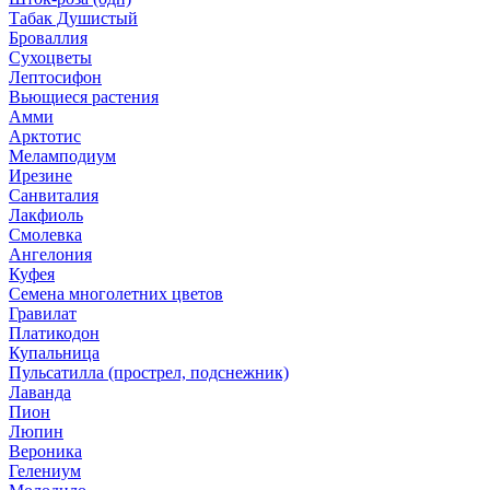
Табак Душистый
Броваллия
Сухоцветы
Лептосифон
Вьющиеся растения
Амми
Арктотис
Меламподиум
Ирезине
Санвиталия
Лакфиоль
Смолевка
Ангелония
Куфея
Семена многолетних цветов
Гравилат
Платикодон
Купальница
Пульсатилла (прострел, подснежник)
Лаванда
Пион
Люпин
Вероника
Гелениум