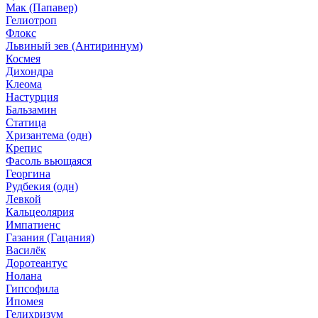
Мак (Папавер)
Гелиотроп
Флокс
Львиный зев (Антириннум)
Космея
Дихондра
Клеома
Настурция
Бальзамин
Статица
Хризантема (одн)
Крепис
Фасоль вьющаяся
Георгина
Рудбекия (одн)
Левкой
Кальцеолярия
Импатиенс
Газания (Гацания)
Василёк
Доротеантус
Нолана
Гипсофила
Ипомея
Гелихризум