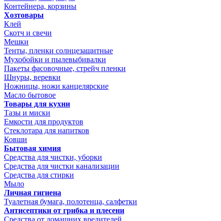
Контейнера, корзины
Хозтовары
Клей
Скотч и свечи
Мешки
Тенты, пленки солнцезащитные
Мухобойки и пылевыбивалки
Пакеты фасовочные, стрейч пленки
Шнуры, веревки
Ножницы, ножи канцелярские
Масло бытовое
Товары для кухни
Тазы и миски
Емкости для продуктов
Стеклотара для напитков
Ковши
Бытовая химия
Средства для чистки, уборки
Средства для чистки канализации
Средства для стирки
Мыло
Личная гигиена
Туалетная бумага, полотенца, салфетки
Антисептики от грибка и плесени
Средства от домашних вредителей