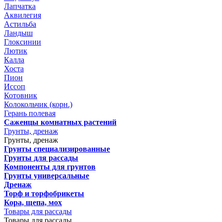
Лапчатка
Аквилегия
Астильба
Ландыш
Глоксинии
Лютик
Калла
Хоста
Пион
Иссоп
Котовник
Колокольчик (корн.)
Герань полевая
Саженцы комнатных растений
Грунты, дренаж
Грунты, дренаж
Грунты специализированные
Грунты для рассады
Компоненты для грунтов
Грунты универсальные
Дренаж
Торф и торфобрикеты
Кора, щепа, мох
Товары для рассады
Товары для рассады