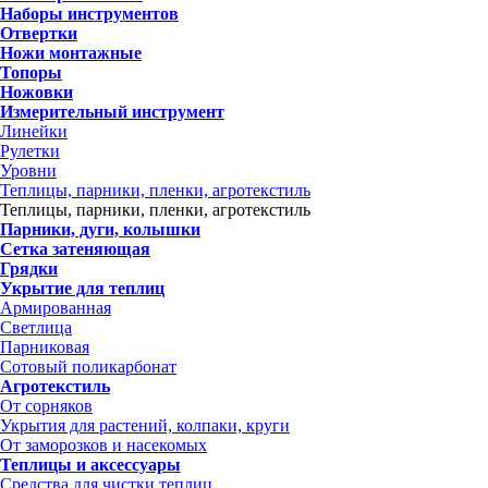
Наборы инструментов
Отвертки
Ножи монтажные
Топоры
Ножовки
Измерительный инструмент
Линейки
Рулетки
Уровни
Теплицы, парники, пленки, агротекстиль
Теплицы, парники, пленки, агротекстиль
Парники, дуги, колышки
Сетка затеняющая
Грядки
Укрытие для теплиц
Армированная
Светлица
Парниковая
Сотовый поликарбонат
Агротекстиль
От сорняков
Укрытия для растений, колпаки, круги
От заморозков и насекомых
Теплицы и аксессуары
Средства для чистки теплиц