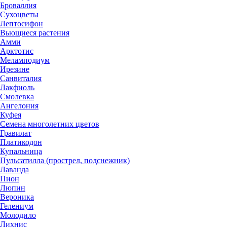
Броваллия
Сухоцветы
Лептосифон
Вьющиеся растения
Амми
Арктотис
Меламподиум
Ирезине
Санвиталия
Лакфиоль
Смолевка
Ангелония
Куфея
Семена многолетних цветов
Гравилат
Платикодон
Купальница
Пульсатилла (прострел, подснежник)
Лаванда
Пион
Люпин
Вероника
Гелениум
Молодило
Лихнис