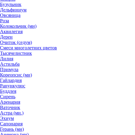
Бузульник
Дельфиниум
Овсяница
Роза
Колокольчик (мн)
Аквилегия
Дерен
Очиток (седум)
Смеси многолетних цветов
Тысячелистник
Лилия
Астильба
Примула
Кореопсис (мн)
Гайлардия
Ранункулюс
Буддлея
Сирень
Аренария
Ваточник
Астра (мн.)
Эхиум
Сапонария
Герань (мн)
Анемона (мн)