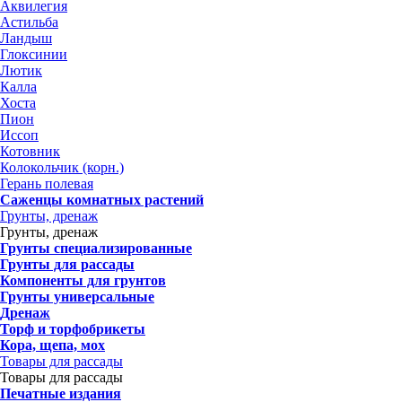
Аквилегия
Астильба
Ландыш
Глоксинии
Лютик
Калла
Хоста
Пион
Иссоп
Котовник
Колокольчик (корн.)
Герань полевая
Саженцы комнатных растений
Грунты, дренаж
Грунты, дренаж
Грунты специализированные
Грунты для рассады
Компоненты для грунтов
Грунты универсальные
Дренаж
Торф и торфобрикеты
Кора, щепа, мох
Товары для рассады
Товары для рассады
Печатные издания