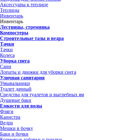
Аксессуары к теплице
Теплицы
Инвентарь
Инвентарь
Лестницы, стремянка
Компостеры
Строительные тазы и ведра
Тачки
Тачки
Колеса
Уборка снега
Сани
Лопаты и движки для уборки снега
Уличная санитария
Умывальники
Туалет дачный
Средства для туалетов и выгребных ям
Душевые баки
Емкости для воды
Фляги
Канистра
Ведра
Мешки в бочку
Баки и бочки
Кормовые добавки и поилки