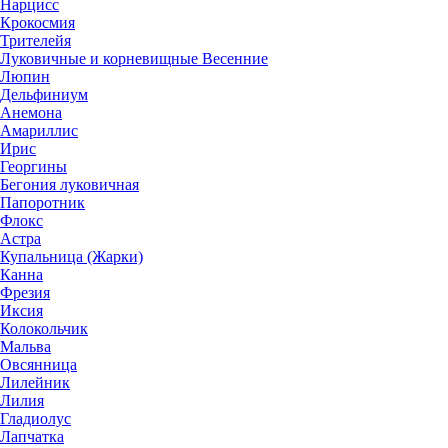
Нарцисс
Крокосмия
Трителейя
Луковичные и корневищные Весенние
Люпин
Дельфиниум
Анемона
Амариллис
Ирис
Георгины
Бегония луковичная
Папоротник
Флокс
Астра
Купальница (Жарки)
Канна
Фрезия
Иксия
Колокольчик
Мальва
Овсянница
Лилейник
Лилия
Гладиолус
Лапчатка