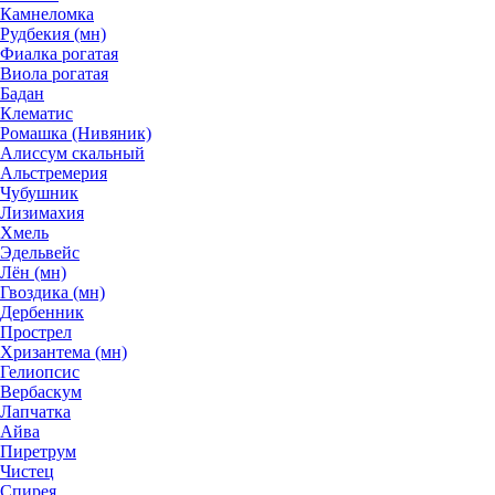
Камнеломка
Рудбекия (мн)
Фиалка рогатая
Виола рогатая
Бадан
Клематис
Ромашка (Нивяник)
Алиссум скальный
Альстремерия
Чубушник
Лизимахия
Хмель
Эдельвейс
Лён (мн)
Гвоздика (мн)
Дербенник
Прострел
Хризантема (мн)
Гелиопсис
Вербаскум
Лапчатка
Айва
Пиретрум
Чистец
Спирея