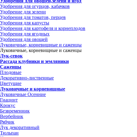
Удобрения для овощей,зелени и ягод
Удобрения для огурцов, кабачков
Удобрение для зелени
Удобрения для томатов, перцев
Удобрения для капусты
Удобрения для картофеля и корнеплодов
Удобрения для ягодных
Удобрения для овощей
Луковичные, корневищные и саженцы
Луковичные, корневищные и саженцы
Лук-севок
Рассада клубники и земляники
Саженцы
Плодовые
Декоративно-лиственные
Цветущие
Луковичные и корневищные
Луковичные Осенние
Гиацинт
Крокус
Безвременник
Вербейник
Рябчик
Лук декоративный
Тюльпан