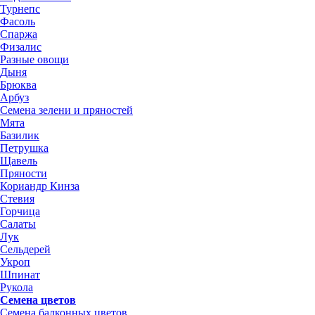
Турнепс
Фасоль
Спаржа
Физалис
Разные овощи
Дыня
Брюква
Арбуз
Семена зелени и пряностей
Мята
Базилик
Петрушка
Щавель
Пряности
Кориандр Кинза
Стевия
Горчица
Салаты
Лук
Сельдерей
Укроп
Шпинат
Рукола
Семена цветов
Семена балконных цветов