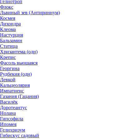
Гелиотроп
Флокс
Львиный зев (Антириннум)
Космея
Дихондра
Клеома
Настурция
Бальзамин
Статица
Хризантема (одн)
Крепис
Фасоль вьющаяся
Георгина
Рудбекия (одн)
Левкой
Кальцеолярия
Импатиенс
Газания (Гацания)
Василёк
Доротеантус
Нолана
Гипсофила
Ипомея
Гелихризум
Гибискус садовый