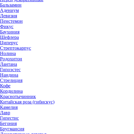
Бальзамин
Адениум
Левизия
Пенстемон
Фикус
Баухиния
Шефлера
Циперус
Стрептокарпус
Нолина
Родохитон
Лантана
Гипоэстес
Нандина
Стрелиция
Кофе
Кордилина
Краснотычинник
Китайская роза (гибискус)
Камелия
Лавр
Гипестис
Бегония
Бругмансия