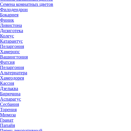
Семена комнатных цветов
Филодендрон
Бокарнея
Финик
Ливистона
Дизиготека
Колеус
Катарантус
Пеларгония
Хамеропс
Вашингтония
Фатсия
Пеларгония
Альтернатера
Хамеодорея
Кассия
Дзельква
Бирючина
Аспарагус
Сесбания
Торения
Мимоза
Гранат
Папайя
Перец декоративный