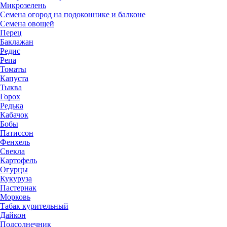
Микрозелень
Семена огород на подоконнике и балконе
Семена овощей
Перец
Баклажан
Редис
Репа
Томаты
Капуста
Тыква
Горох
Редька
Кабачок
Бобы
Патиссон
Фенхель
Свекла
Картофель
Огурцы
Кукуруза
Пастернак
Морковь
Табак курительный
Дайкон
Подсолнечник