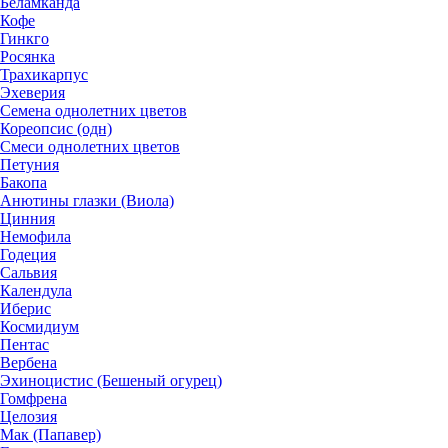
Беламканда
Кофе
Гинкго
Росянка
Трахикарпус
Эхеверия
Семена однолетних цветов
Кореопсис (одн)
Смеси однолетних цветов
Петуния
Бакопа
Анютины глазки (Виола)
Цинния
Немофила
Годеция
Сальвия
Календула
Иберис
Космидиум
Пентас
Вербена
Эхиноцистис (Бешеный огурец)
Гомфрена
Целозия
Мак (Папавер)