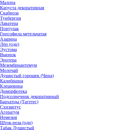
Малопа
Капуста декоративная
Скабиоза
Тунбергия
Лаватера
Портулак
Гипсофила метельчатая
Азарина
Лён (одн)
Эустома
Вьюнок
Энотера
Мезембриантемум
Молочай
Душистый горошек (Чина)
Калибрахоа
Клещевина
Диморфотека
Подсолнечник декоративный
Бархатцы (Тагетес)
Схизантус
Агератум
Немезия
Шток-роза (одн)
Табак Душистый