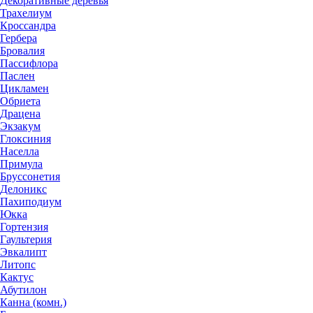
Декоративные деревья
Трахелиум
Кроссандра
Гербера
Бровалия
Пассифлора
Паслен
Цикламен
Обриета
Драцена
Экзакум
Глоксиния
Населла
Примула
Бруссонетия
Делоникс
Пахиподиум
Юкка
Гортензия
Гаультерия
Эвкалипт
Литопс
Кактус
Абутилон
Канна (комн.)