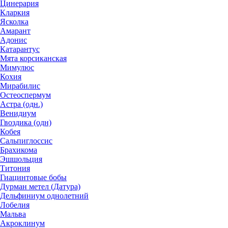
Цинерария
Кларкия
Ясколка
Амарант
Адонис
Катарантус
Мята корсиканская
Мимулюс
Кохия
Мирабилис
Остеоспермум
Астра (одн.)
Венидиум
Гвоздика (одн)
Кобея
Сальпиглоссис
Брахикома
Эшшольция
Титония
Гиацинтовые бобы
Дурман метел (Датура)
Дельфиниум однолетний
Лобелия
Мальва
Акроклинум