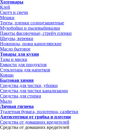
Хозтовары
Клей
Скотч и свечи
Мешки
Тенты, пленки солнцезащитные
Мухобойки и пылевыбивалки
Пакеты фасовочные, стрейч пленки
Шнуры, веревки
Ножницы, ножи канцелярские
Масло бытовое
Товары для кухни
Тазы и миски
Емкости для продуктов
Стеклотара для напитков
Ковши
Бытовая химия
Средства для чистки, уборки
Средства для чистки канализации
Средства для стирки
Мыло
Личная гигиена
Туалетная бумага, полотенца, салфетки
Антисептики от грибка и плесени
Средства от домашних вредителей
Средства от домашних вредителей