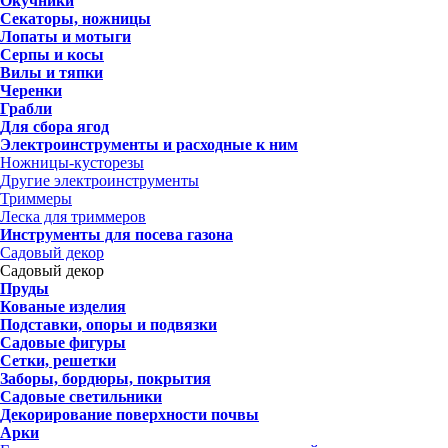
Окучники
Секаторы, ножницы
Лопаты и мотыги
Серпы и косы
Вилы и тяпки
Черенки
Грабли
Для сбора ягод
Электроинструменты и расходные к ним
Ножницы-кусторезы
Другие электроинструменты
Триммеры
Леска для триммеров
Инструменты для посева газона
Садовый декор
Садовый декор
Пруды
Кованые изделия
Подставки, опоры и подвязки
Садовые фигуры
Сетки, решетки
Заборы, бордюры, покрытия
Садовые светильники
Декорирование поверхности почвы
Арки