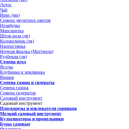
Лотос
Чай
Ирис (мн)
Семена двулетних цветов
Незабудка
Маргаритка
Шток-роза (дв)
Колокольчик (дв)
Наперстянка
Ночная фиалка (Маттиола)
Рудбекия (дв)
Семена ягод
Ягоды
Клубника и земляника
Вишня
Семена газона и сидераты
Семена газона
Семена сидератов
Садовый инструмент
Садовый инструмент
Плоскорезы и извлекатели сорняков
Мелкий садовый инструмент
Культиваторы и пропольники
Буры садовые