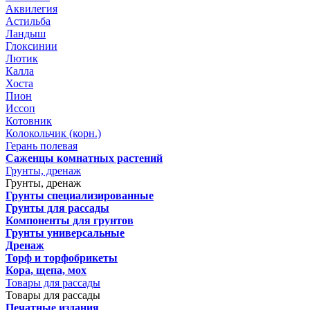
Аквилегия
Астильба
Ландыш
Глоксинии
Лютик
Калла
Хоста
Пион
Иссоп
Котовник
Колокольчик (корн.)
Герань полевая
Саженцы комнатных растений
Грунты, дренаж
Грунты, дренаж
Грунты специализированные
Грунты для рассады
Компоненты для грунтов
Грунты универсальные
Дренаж
Торф и торфобрикеты
Кора, щепа, мох
Товары для рассады
Товары для рассады
Печатные издания