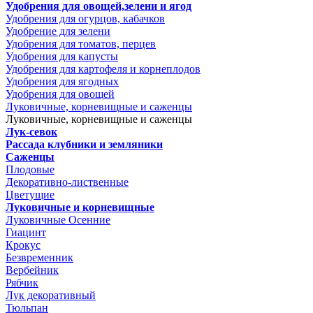
Удобрения для овощей,зелени и ягод
Удобрения для огурцов, кабачков
Удобрение для зелени
Удобрения для томатов, перцев
Удобрения для капусты
Удобрения для картофеля и корнеплодов
Удобрения для ягодных
Удобрения для овощей
Луковичные, корневищные и саженцы
Луковичные, корневищные и саженцы
Лук-севок
Рассада клубники и земляники
Саженцы
Плодовые
Декоративно-лиственные
Цветущие
Луковичные и корневищные
Луковичные Осенние
Гиацинт
Крокус
Безвременник
Вербейник
Рябчик
Лук декоративный
Тюльпан