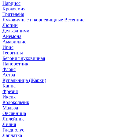
Нарцисс
Крокосмия
Трителейя
Луковичные и корневищные Весенние
Люпин
Дельфиниум
Анемона
Амариллис
Ирис
Георгины
Бегония луковичная
Папоротник
Флокс
Астра
Купальница (Жарки)
Канна
Фрезия
Иксия
Колокольчик
Мальва
Овсянница
Лилейник
Лилия
Гладиолус
Лапчатка