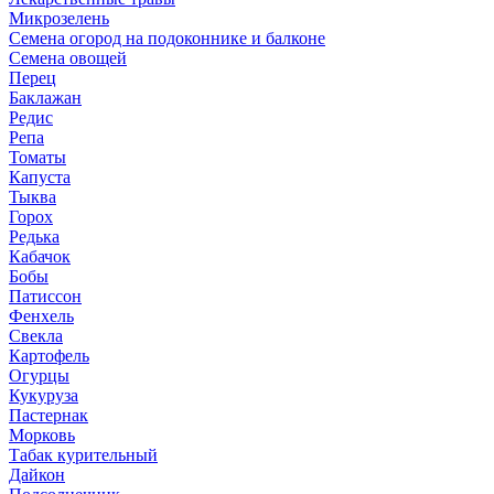
Микрозелень
Семена огород на подоконнике и балконе
Семена овощей
Перец
Баклажан
Редис
Репа
Томаты
Капуста
Тыква
Горох
Редька
Кабачок
Бобы
Патиссон
Фенхель
Свекла
Картофель
Огурцы
Кукуруза
Пастернак
Морковь
Табак курительный
Дайкон