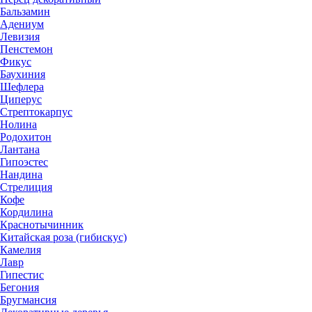
Бальзамин
Адениум
Левизия
Пенстемон
Фикус
Баухиния
Шефлера
Циперус
Стрептокарпус
Нолина
Родохитон
Лантана
Гипоэстес
Нандина
Стрелиция
Кофе
Кордилина
Краснотычинник
Китайская роза (гибискус)
Камелия
Лавр
Гипестис
Бегония
Бругмансия