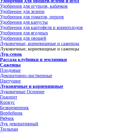
Удобрения для овощей,зелени и ягод
Удобрения для огурцов, кабачков
Удобрение для зелени
Удобрения для томатов, перцев
Удобрения для капусты
Удобрения для картофеля и корнеплодов
Удобрения для ягодных
Удобрения для овощей
Луковичные, корневищные и саженцы
Луковичные, корневищные и саженцы
Лук-севок
Рассада клубники и земляники
Саженцы
Плодовые
Декоративно-лиственные
Цветущие
Луковичные и корневищные
Луковичные Осенние
Гиацинт
Крокус
Безвременник
Вербейник
Рябчик
Лук декоративный
Тюльпан