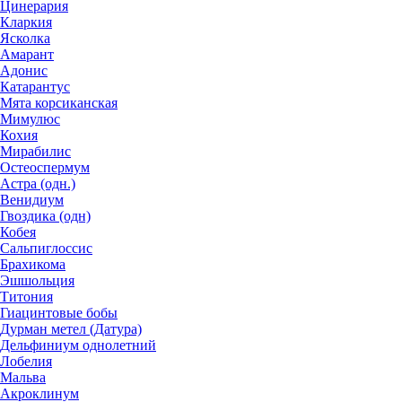
Цинерария
Кларкия
Ясколка
Амарант
Адонис
Катарантус
Мята корсиканская
Мимулюс
Кохия
Мирабилис
Остеоспермум
Астра (одн.)
Венидиум
Гвоздика (одн)
Кобея
Сальпиглоссис
Брахикома
Эшшольция
Титония
Гиацинтовые бобы
Дурман метел (Датура)
Дельфиниум однолетний
Лобелия
Мальва
Акроклинум