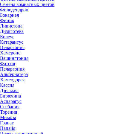
Семена комнатных цветов
Филодендрон
Бокарнея
Финик
Ливистона
Дизиготека
Колеус
Катарантус
Пеларгония
Хамеропс
Вашингтония
Фатсия
Пеларгония
Альтернатера
Хамеодорея
Кассия
Дзельква
Бирючина
Аспарагус
Сесбания
Торения
Мимоза
Гранат
Папайя
Перец декоративный