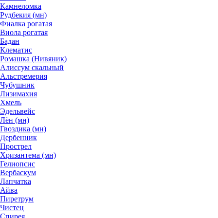
Камнеломка
Рудбекия (мн)
Фиалка рогатая
Виола рогатая
Бадан
Клематис
Ромашка (Нивяник)
Алиссум скальный
Альстремерия
Чубушник
Лизимахия
Хмель
Эдельвейс
Лён (мн)
Гвоздика (мн)
Дербенник
Прострел
Хризантема (мн)
Гелиопсис
Вербаскум
Лапчатка
Айва
Пиретрум
Чистец
Спирея