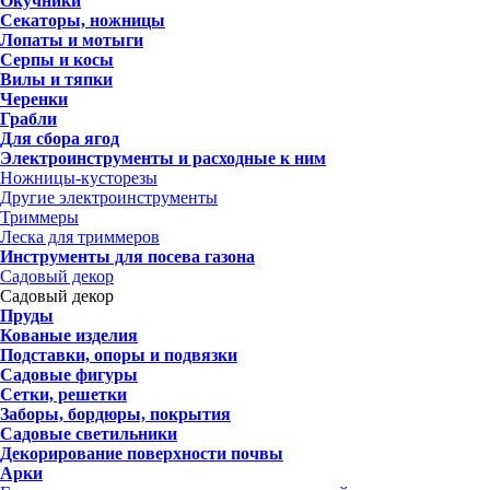
Окучники
Секаторы, ножницы
Лопаты и мотыги
Серпы и косы
Вилы и тяпки
Черенки
Грабли
Для сбора ягод
Электроинструменты и расходные к ним
Ножницы-кусторезы
Другие электроинструменты
Триммеры
Леска для триммеров
Инструменты для посева газона
Садовый декор
Садовый декор
Пруды
Кованые изделия
Подставки, опоры и подвязки
Садовые фигуры
Сетки, решетки
Заборы, бордюры, покрытия
Садовые светильники
Декорирование поверхности почвы
Арки