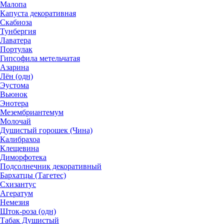
Малопа
Капуста декоративная
Скабиоза
Тунбергия
Лаватера
Портулак
Гипсофила метельчатая
Азарина
Лён (одн)
Эустома
Вьюнок
Энотера
Мезембриантемум
Молочай
Душистый горошек (Чина)
Калибрахоа
Клещевина
Диморфотека
Подсолнечник декоративный
Бархатцы (Тагетес)
Схизантус
Агератум
Немезия
Шток-роза (одн)
Табак Душистый