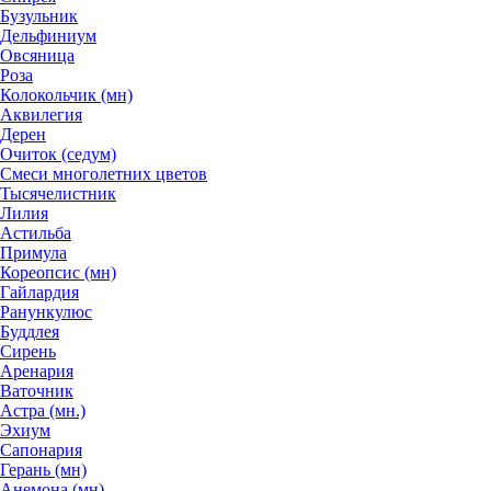
Бузульник
Дельфиниум
Овсяница
Роза
Колокольчик (мн)
Аквилегия
Дерен
Очиток (седум)
Смеси многолетних цветов
Тысячелистник
Лилия
Астильба
Примула
Кореопсис (мн)
Гайлардия
Ранункулюс
Буддлея
Сирень
Аренария
Ваточник
Астра (мн.)
Эхиум
Сапонария
Герань (мн)
Анемона (мн)