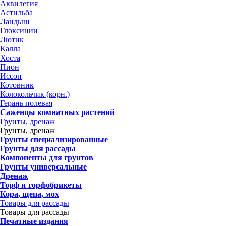
Аквилегия
Астильба
Ландыш
Глоксинии
Лютик
Калла
Хоста
Пион
Иссоп
Котовник
Колокольчик (корн.)
Герань полевая
Саженцы комнатных растений
Грунты, дренаж
Грунты, дренаж
Грунты специализированные
Грунты для рассады
Компоненты для грунтов
Грунты универсальные
Дренаж
Торф и торфобрикеты
Кора, щепа, мох
Товары для рассады
Товары для рассады
Печатные издания