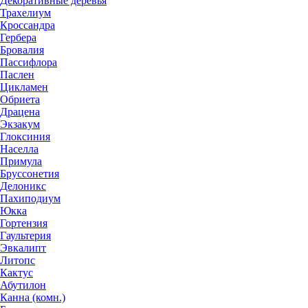
Декоративные деревья
Трахелиум
Кроссандра
Гербера
Бровалия
Пассифлора
Паслен
Цикламен
Обриета
Драцена
Экзакум
Глоксиния
Населла
Примула
Бруссонетия
Делоникс
Пахиподиум
Юкка
Гортензия
Гаультерия
Эвкалипт
Литопс
Кактус
Абутилон
Канна (комн.)