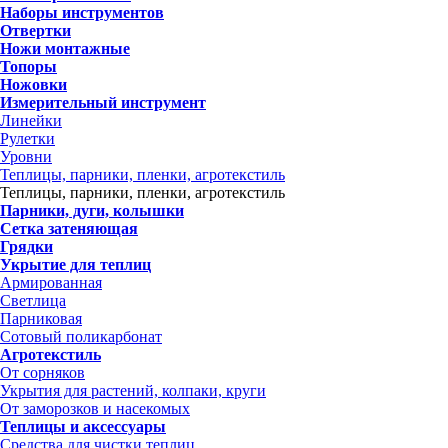
Наборы инструментов
Отвертки
Ножи монтажные
Топоры
Ножовки
Измерительный инструмент
Линейки
Рулетки
Уровни
Теплицы, парники, пленки, агротекстиль
Теплицы, парники, пленки, агротекстиль
Парники, дуги, колышки
Сетка затеняющая
Грядки
Укрытие для теплиц
Армированная
Светлица
Парниковая
Сотовый поликарбонат
Агротекстиль
От сорняков
Укрытия для растений, колпаки, круги
От заморозков и насекомых
Теплицы и аксессуары
Средства для чистки теплиц