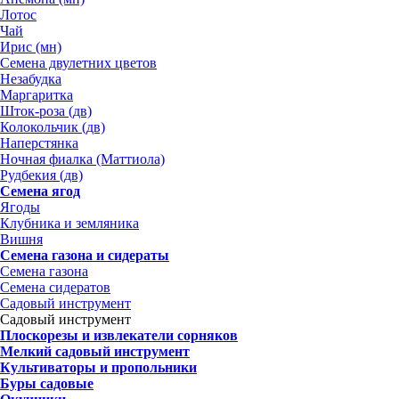
Лотос
Чай
Ирис (мн)
Семена двулетних цветов
Незабудка
Маргаритка
Шток-роза (дв)
Колокольчик (дв)
Наперстянка
Ночная фиалка (Маттиола)
Рудбекия (дв)
Семена ягод
Ягоды
Клубника и земляника
Вишня
Семена газона и сидераты
Семена газона
Семена сидератов
Садовый инструмент
Садовый инструмент
Плоскорезы и извлекатели сорняков
Мелкий садовый инструмент
Культиваторы и пропольники
Буры садовые