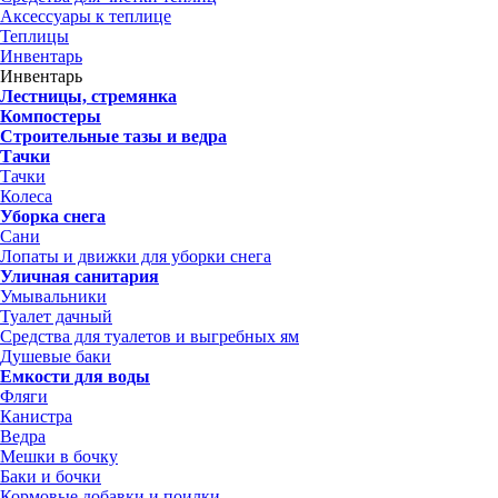
Аксессуары к теплице
Теплицы
Инвентарь
Инвентарь
Лестницы, стремянка
Компостеры
Строительные тазы и ведра
Тачки
Тачки
Колеса
Уборка снега
Сани
Лопаты и движки для уборки снега
Уличная санитария
Умывальники
Туалет дачный
Средства для туалетов и выгребных ям
Душевые баки
Емкости для воды
Фляги
Канистра
Ведра
Мешки в бочку
Баки и бочки
Кормовые добавки и поилки