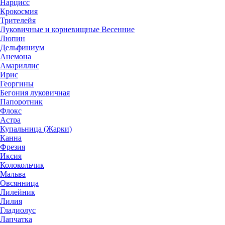
Нарцисс
Крокосмия
Трителейя
Луковичные и корневищные Весенние
Люпин
Дельфиниум
Анемона
Амариллис
Ирис
Георгины
Бегония луковичная
Папоротник
Флокс
Астра
Купальница (Жарки)
Канна
Фрезия
Иксия
Колокольчик
Мальва
Овсянница
Лилейник
Лилия
Гладиолус
Лапчатка