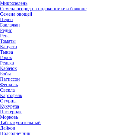
Микрозелень
Семена огород на подоконнике и балконе
Семена овощей
Перец
Баклажан
Редис
Репа
Томаты
Капуста
Тыква
Горох
Редька
Кабачок
Бобы
Патиссон
Фенхель
Свекла
Картофель
Огурцы
Кукуруза
Пастернак
Морковь
Табак курительный
Дайкон
Подсолнечник