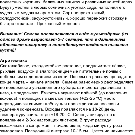
подвесных корзинах, балконных ящиках и различных контейнерах.
Будут уместны в любых солнечных уголках сада, наполняя его
чудесным медовым ароматом. Сорт неприхотливый,
холодостойкий, засухоустойчивый, хорошо переносит стрижку и
быстро отрастает. Прекрасный медонос.
Внимание! Семена поставляются в виде мультидраже (из
одного драже вырастает 5-7 сеянцев, что в дальнейшем
облегчает пикировку и способствует созданию пышного
куста)!
Агротехника
Светолюбивое, холодостойкое растение, предпочитает лёгкие,
рыхлые, воздухо- и влагопроницаемые питательные почвы с
небольшим содержанием извести. Посевы на рассаду проводят в
конце марта – начале апреля. Семена равномерно распределяют
по поверхности увлажнённого субстрата и слегка вдавливают в
него, не заделывая. Ёмкость накрывают плёнкой (до появления
всходов) и помещают в светлое тёплое (+22-25 °C) место,
периодически снимая плёнку для проветривания посевов и
удаления конденсата. Всходы появляются на 18-20 день,
температуру снижают до +18-20 °C. Сеянцы пикируют в с
появлением 2-3-х настоящих листиков. В грунт рассаду
высаживают в конце мая – начале июня, когда минует угроза
заморозков. Посадочный интервал 10-15 см. Цветение начинается