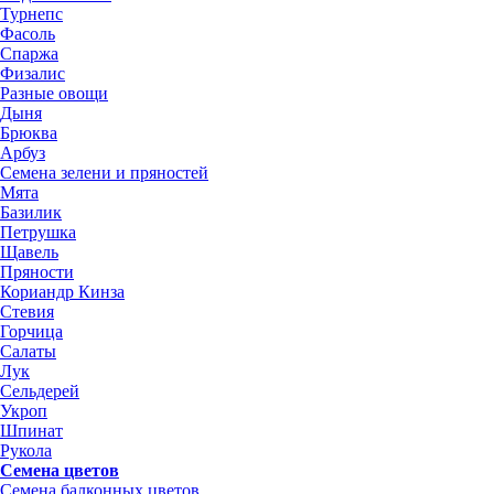
Турнепс
Фасоль
Спаржа
Физалис
Разные овощи
Дыня
Брюква
Арбуз
Семена зелени и пряностей
Мята
Базилик
Петрушка
Щавель
Пряности
Кориандр Кинза
Стевия
Горчица
Салаты
Лук
Сельдерей
Укроп
Шпинат
Рукола
Семена цветов
Семена балконных цветов