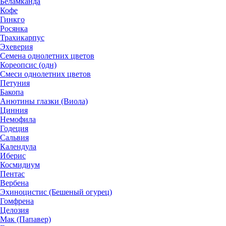
Беламканда
Кофе
Гинкго
Росянка
Трахикарпус
Эхеверия
Семена однолетних цветов
Кореопсис (одн)
Смеси однолетних цветов
Петуния
Бакопа
Анютины глазки (Виола)
Цинния
Немофила
Годеция
Сальвия
Календула
Иберис
Космидиум
Пентас
Вербена
Эхиноцистис (Бешеный огурец)
Гомфрена
Целозия
Мак (Папавер)