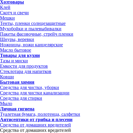
Хозтовары
Клей
Скотч и свечи
Мешки
Тенты, пленки солнцезащитные
Мухобойки и пылевыбивалки
Пакеты фасовочные, стрейч пленки
Шнуры, веревки
Ножницы, ножи канцелярские
Масло бытовое
Товары для кухни
Тазы и миски
Емкости для продуктов
Стеклотара для напитков
Ковши
Бытовая химия
Средства для чистки, уборки
Средства для чистки канализации
Средства для стирки
Мыло
Личная гигиена
Туалетная бумага, полотенца, салфетки
Антисептики от грибка и плесени
Средства от домашних вредителей
Средства от домашних вредителей