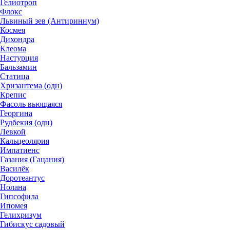
Гелиотроп
Флокс
Львиный зев (Антириннум)
Космея
Дихондра
Клеома
Настурция
Бальзамин
Статица
Хризантема (одн)
Крепис
Фасоль вьющаяся
Георгина
Рудбекия (одн)
Левкой
Кальцеолярия
Импатиенс
Газания (Гацания)
Василёк
Доротеантус
Нолана
Гипсофила
Ипомея
Гелихризум
Гибискус садовый