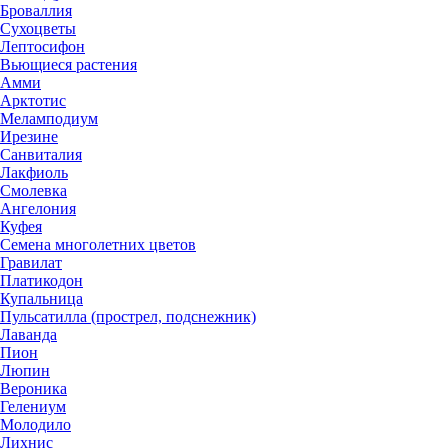
Броваллия
Сухоцветы
Лептосифон
Вьющиеся растения
Амми
Арктотис
Меламподиум
Ирезине
Санвиталия
Лакфиоль
Смолевка
Ангелония
Куфея
Семена многолетних цветов
Гравилат
Платикодон
Купальница
Пульсатилла (прострел, подснежник)
Лаванда
Пион
Люпин
Вероника
Гелениум
Молодило
Лихнис