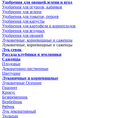
Удобрения для овощей,зелени и ягод
Удобрения для огурцов, кабачков
Удобрение для зелени
Удобрения для томатов, перцев
Удобрения для капусты
Удобрения для картофеля и корнеплодов
Удобрения для ягодных
Удобрения для овощей
Луковичные, корневищные и саженцы
Луковичные, корневищные и саженцы
Лук-севок
Рассада клубники и земляники
Саженцы
Плодовые
Декоративно-лиственные
Цветущие
Луковичные и корневищные
Луковичные Осенние
Гиацинт
Крокус
Безвременник
Вербейник
Рябчик
Лук декоративный
Тюльпан