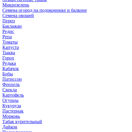
Микрозелень
Семена огород на подоконнике и балконе
Семена овощей
Перец
Баклажан
Редис
Репа
Томаты
Капуста
Тыква
Горох
Редька
Кабачок
Бобы
Патиссон
Фенхель
Свекла
Картофель
Огурцы
Кукуруза
Пастернак
Морковь
Табак курительный
Дайкон