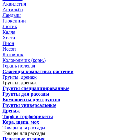
Аквилегия
Астильба
Ландыш
Глоксинии
Лютик
Калла
Хоста
Пион
Иссоп
Котовник
Колокольчик (корн.)
Герань полевая
Саженцы комнатных растений
Грунты, дренаж
Грунты, дренаж
Грунты специализированные
Грунты для рассады
Компоненты для грунтов
Грунты универсальные
Дренаж
Торф и торфобрикеты
Кора, щепа, мох
Товары для рассады
Товары для рассады
Печатные издания