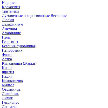
Нарцисс
Крокосмия
Трителейя
Луковичные и корневищные Весенние
Люпин
Дельфиниум
Анемона
Амариллис
Ирис
Георгины
Бегония луковичная
Папоротник
Флокс
Астра
Купальница (Жарки)
Канна
Фрезия
Иксия
Колокольчик
Мальва
Овсянница
Лилейник
Лилия
Гладиолус
Лапчатка