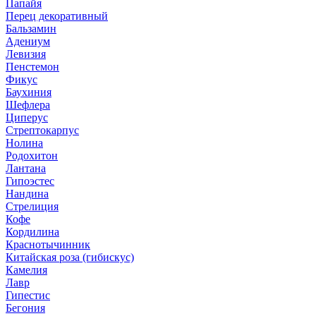
Папайя
Перец декоративный
Бальзамин
Адениум
Левизия
Пенстемон
Фикус
Баухиния
Шефлера
Циперус
Стрептокарпус
Нолина
Родохитон
Лантана
Гипоэстес
Нандина
Стрелиция
Кофе
Кордилина
Краснотычинник
Китайская роза (гибискус)
Камелия
Лавр
Гипестис
Бегония