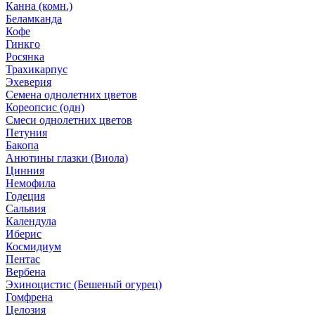
Канна (комн.)
Беламканда
Кофе
Гинкго
Росянка
Трахикарпус
Эхеверия
Семена однолетних цветов
Кореопсис (одн)
Смеси однолетних цветов
Петуния
Бакопа
Анютины глазки (Виола)
Цинния
Немофила
Годеция
Сальвия
Календула
Иберис
Космидиум
Пентас
Вербена
Эхиноцистис (Бешеный огурец)
Гомфрена
Целозия