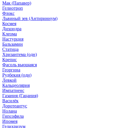
Мак (Папавер)
Гелиотроп
Флокс
Львиный зев (Антириннум)
Космея
Дихондра
Клеома
Настурция
Бальзамин
Статица
Хризантема (одн)
Крепис
Фасоль вьющаяся
Георгина
Рудбекия (одн)
Левкой
Кальцеолярия
Импатиенс
Газания (Гацания)
Василёк
Доротеантус
Нолана
Гипсофила
Ипомея
Гелихризум