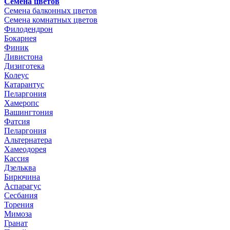
Семена цветов
Семена балконных цветов
Семена комнатных цветов
Филодендрон
Бокарнея
Финик
Ливистона
Дизиготека
Колеус
Катарантус
Пеларгония
Хамеропс
Вашингтония
Фатсия
Пеларгония
Альтернатера
Хамеодорея
Кассия
Дзельква
Бирючина
Аспарагус
Сесбания
Торения
Мимоза
Гранат