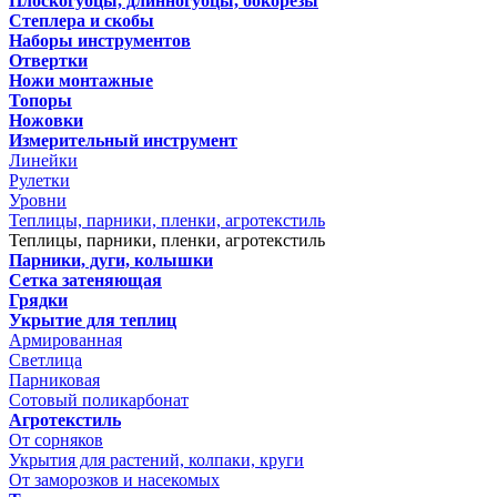
Плоскогубцы, длинногубцы, бокорезы
Степлера и скобы
Наборы инструментов
Отвертки
Ножи монтажные
Топоры
Ножовки
Измерительный инструмент
Линейки
Рулетки
Уровни
Теплицы, парники, пленки, агротекстиль
Теплицы, парники, пленки, агротекстиль
Парники, дуги, колышки
Сетка затеняющая
Грядки
Укрытие для теплиц
Армированная
Светлица
Парниковая
Сотовый поликарбонат
Агротекстиль
От сорняков
Укрытия для растений, колпаки, круги
От заморозков и насекомых