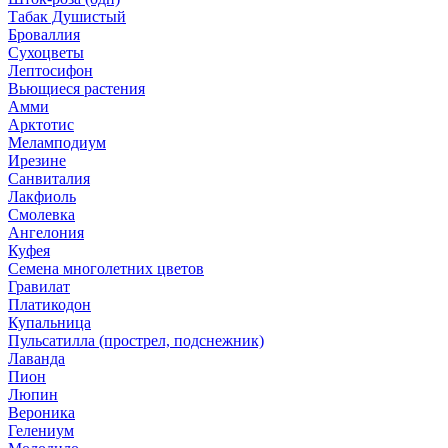
Табак Душистый
Броваллия
Сухоцветы
Лептосифон
Вьющиеся растения
Амми
Арктотис
Меламподиум
Ирезине
Санвиталия
Лакфиоль
Смолевка
Ангелония
Куфея
Семена многолетних цветов
Гравилат
Платикодон
Купальница
Пульсатилла (прострел, подснежник)
Лаванда
Пион
Люпин
Вероника
Гелениум