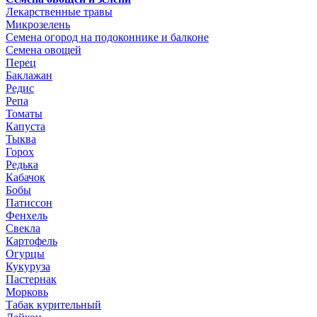
Лекарственные травы
Микрозелень
Семена огород на подоконнике и балконе
Семена овощей
Перец
Баклажан
Редис
Репа
Томаты
Капуста
Тыква
Горох
Редька
Кабачок
Бобы
Патиссон
Фенхель
Свекла
Картофель
Огурцы
Кукуруза
Пастернак
Морковь
Табак курительный