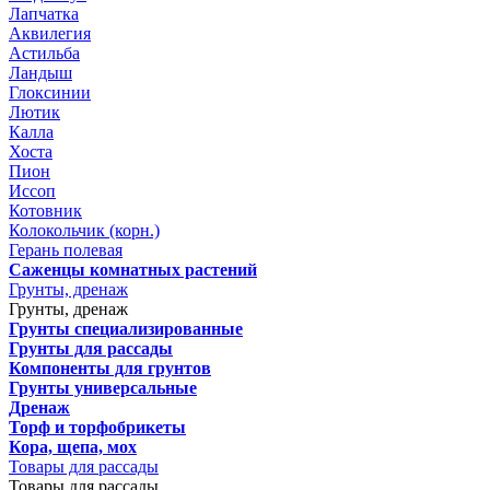
Лапчатка
Аквилегия
Астильба
Ландыш
Глоксинии
Лютик
Калла
Хоста
Пион
Иссоп
Котовник
Колокольчик (корн.)
Герань полевая
Саженцы комнатных растений
Грунты, дренаж
Грунты, дренаж
Грунты специализированные
Грунты для рассады
Компоненты для грунтов
Грунты универсальные
Дренаж
Торф и торфобрикеты
Кора, щепа, мох
Товары для рассады
Товары для рассады