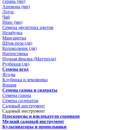
Герань (мн)
Анемона (мн)
Лотос
Чай
Ирис (мн)
Семена двулетних цветов
Незабудка
Маргаритка
Шток-роза (дв)
Колокольчик (дв)
Наперстянка
Ночная фиалка (Маттиола)
Рудбекия (дв)
Семена ягод
Ягоды
Клубника и земляника
Вишня
Семена газона и сидераты
Семена газона
Семена сидератов
Садовый инструмент
Садовый инструмент
Плоскорезы и извлекатели сорняков
Мелкий садовый инструмент
Культиваторы и пропольники