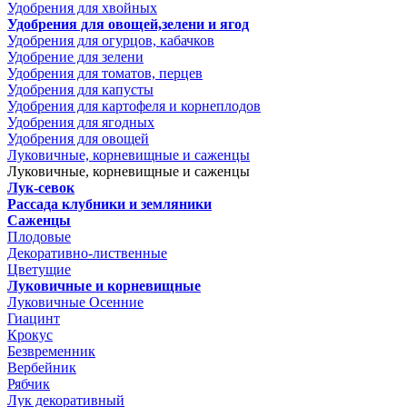
Удобрения для хвойных
Удобрения для овощей,зелени и ягод
Удобрения для огурцов, кабачков
Удобрение для зелени
Удобрения для томатов, перцев
Удобрения для капусты
Удобрения для картофеля и корнеплодов
Удобрения для ягодных
Удобрения для овощей
Луковичные, корневищные и саженцы
Луковичные, корневищные и саженцы
Лук-севок
Рассада клубники и земляники
Саженцы
Плодовые
Декоративно-лиственные
Цветущие
Луковичные и корневищные
Луковичные Осенние
Гиацинт
Крокус
Безвременник
Вербейник
Рябчик
Лук декоративный