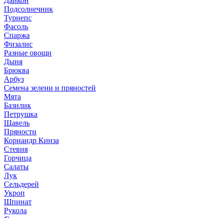
Дайкон
Подсолнечник
Турнепс
Фасоль
Спаржа
Физалис
Разные овощи
Дыня
Брюква
Арбуз
Семена зелени и пряностей
Мята
Базилик
Петрушка
Щавель
Пряности
Кориандр Кинза
Стевия
Горчица
Салаты
Лук
Сельдерей
Укроп
Шпинат
Рукола