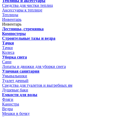
Теплицы и аксессуары
Средства для чистки теплиц
Аксессуары к теплице
Теплицы
Инвентарь
Инвентарь
Лестницы, стремянка
Компостеры
Строительные тазы и ведра
Тачки
Тачки
Колеса
Уборка снега
Сани
Лопаты и движки для уборки снега
Уличная санитария
Умывальники
Туалет дачный
Средства для туалетов и выгребных ям
Душевые баки
Емкости для воды
Фляги
Канистра
Ведра
Мешки в бочку