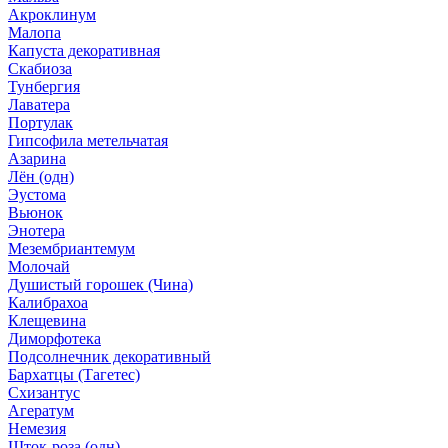
Акроклинум
Малопа
Капуста декоративная
Скабиоза
Тунбергия
Лаватера
Портулак
Гипсофила метельчатая
Азарина
Лён (одн)
Эустома
Вьюнок
Энотера
Мезембриантемум
Молочай
Душистый горошек (Чина)
Калибрахоа
Клещевина
Диморфотека
Подсолнечник декоративный
Бархатцы (Тагетес)
Схизантус
Агератум
Немезия
Шток-роза (одн)