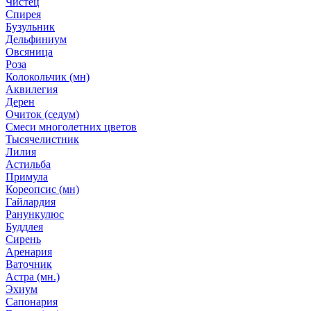
Чистец
Спирея
Бузульник
Дельфиниум
Овсяница
Роза
Колокольчик (мн)
Аквилегия
Дерен
Очиток (седум)
Смеси многолетних цветов
Тысячелистник
Лилия
Астильба
Примула
Кореопсис (мн)
Гайлардия
Ранункулюс
Буддлея
Сирень
Аренария
Ваточник
Астра (мн.)
Эхиум
Сапонария