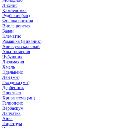
Молодило
Лихнис
Камнеломка
Рудбекия (мн)
Фиалка рогатая
Виола рогатая
Бадан
Клематис
Ромашка (Нивяник)
Алиссум скальный
Альстремерия
Чубушник
Лизимахия
Хмель
Эдельвейс
Лён (мн)
Гвоздика (мн)
Дербенник
Прострел
Хризантема (мн)
Гелиопсис
Вербаскум
Лапчатка
Айва
Пиретрум