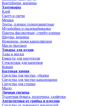
Контейнера, корзины
Хозтовары
Клей
Скотч и свечи
Мешки
Тенты, пленки солнцезащитные
Мухобойки и пылевыбивалки
Пакеты фасовочные, стрейч пленки
Шнуры, веревки
Ножницы, ножи канцелярские
Масло бытовое
Товары для кухни
Тазы и миски
Емкости для продуктов
Стеклотара для напитков
Ковши
Бытовая химия
Средства для чистки, уборки
Средства для чистки канализации
Средства для стирки
Мыло
Личная гигиена
Туалетная бумага, полотенца, салфетки
Антисептики от грибка и плесени
Средства от домашних вредителей