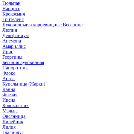
Тюльпан
Нарцисс
Крокосмия
Трителейя
Луковичные и корневищные Весенние
Люпин
Дельфиниум
Анемона
Амариллис
Ирис
Георгины
Бегония луковичная
Папоротник
Флокс
Астра
Купальница (Жарки)
Канна
Фрезия
Иксия
Колокольчик
Мальва
Овсянница
Лилейник
Лилия
Гладиолус