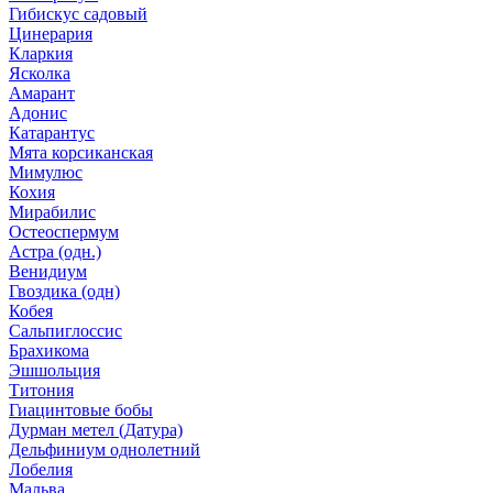
Гибискус садовый
Цинерария
Кларкия
Ясколка
Амарант
Адонис
Катарантус
Мята корсиканская
Мимулюс
Кохия
Мирабилис
Остеоспермум
Астра (одн.)
Венидиум
Гвоздика (одн)
Кобея
Сальпиглоссис
Брахикома
Эшшольция
Титония
Гиацинтовые бобы
Дурман метел (Датура)
Дельфиниум однолетний
Лобелия
Мальва