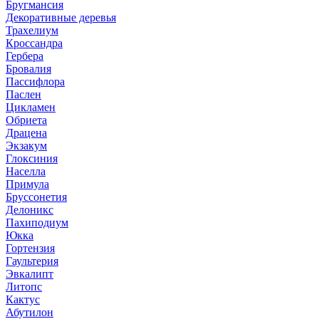
Бругмансия
Декоративные деревья
Трахелиум
Кроссандра
Гербера
Бровалия
Пассифлора
Паслен
Цикламен
Обриета
Драцена
Экзакум
Глоксиния
Населла
Примула
Бруссонетия
Делоникс
Пахиподиум
Юкка
Гортензия
Гаультерия
Эвкалипт
Литопс
Кактус
Абутилон