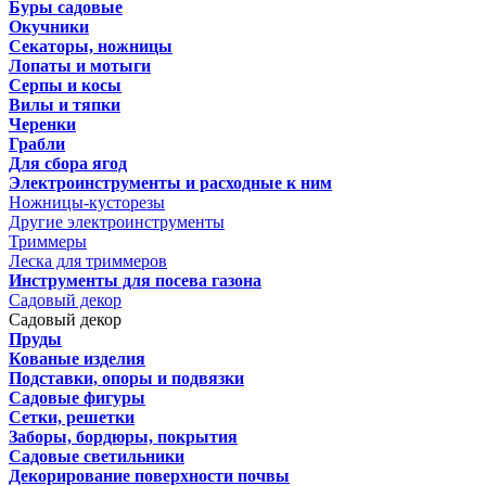
Буры садовые
Окучники
Секаторы, ножницы
Лопаты и мотыги
Серпы и косы
Вилы и тяпки
Черенки
Грабли
Для сбора ягод
Электроинструменты и расходные к ним
Ножницы-кусторезы
Другие электроинструменты
Триммеры
Леска для триммеров
Инструменты для посева газона
Садовый декор
Садовый декор
Пруды
Кованые изделия
Подставки, опоры и подвязки
Садовые фигуры
Сетки, решетки
Заборы, бордюры, покрытия
Садовые светильники
Декорирование поверхности почвы