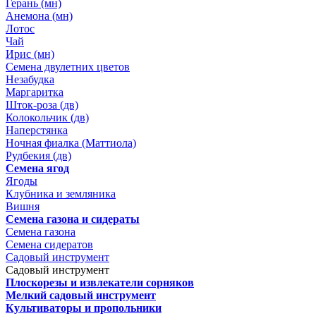
Герань (мн)
Анемона (мн)
Лотос
Чай
Ирис (мн)
Семена двулетних цветов
Незабудка
Маргаритка
Шток-роза (дв)
Колокольчик (дв)
Наперстянка
Ночная фиалка (Маттиола)
Рудбекия (дв)
Семена ягод
Ягоды
Клубника и земляника
Вишня
Семена газона и сидераты
Семена газона
Семена сидератов
Садовый инструмент
Садовый инструмент
Плоскорезы и извлекатели сорняков
Мелкий садовый инструмент
Культиваторы и пропольники