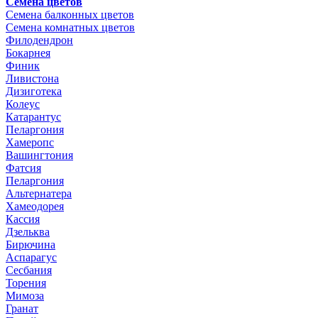
Семена цветов
Семена балконных цветов
Семена комнатных цветов
Филодендрон
Бокарнея
Финик
Ливистона
Дизиготека
Колеус
Катарантус
Пеларгония
Хамеропс
Вашингтония
Фатсия
Пеларгония
Альтернатера
Хамеодорея
Кассия
Дзельква
Бирючина
Аспарагус
Сесбания
Торения
Мимоза
Гранат