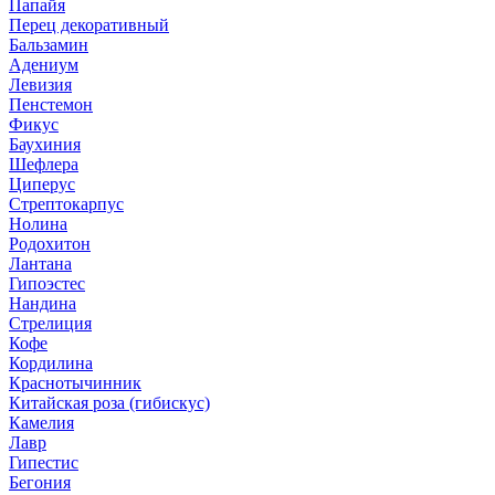
Папайя
Перец декоративный
Бальзамин
Адениум
Левизия
Пенстемон
Фикус
Баухиния
Шефлера
Циперус
Стрептокарпус
Нолина
Родохитон
Лантана
Гипоэстес
Нандина
Стрелиция
Кофе
Кордилина
Краснотычинник
Китайская роза (гибискус)
Камелия
Лавр
Гипестис
Бегония