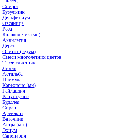
Чистец
Спирея
Бузульник
Дельфиниум
Овсяница
Роза
Колокольчик (мн)
Аквилегия
Дерен
Очиток (седум)
Смеси многолетних цветов
Тысячелистник
Лилия
Астильба
Примула
Кореопсис (мн)
Гайлардия
Ранункулюс
Буддлея
Сирень
Аренария
Ваточник
Астра (мн.)
Эхиум
Сапонария