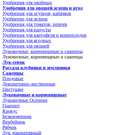
Удобрения для хвойных
Удобрения для овощей,зелени и ягод
Удобрения для огурцов, кабачков
Удобрение для зелени
Удобрения для томатов, перцев
Удобрения для капусты
Удобрения для картофеля и корнеплодов
Удобрения для ягодных
Удобрения для овощей
Луковичные, корневищные и саженцы
Луковичные, корневищные и саженцы
Лук-севок
Рассада клубники и земляники
Саженцы
Плодовые
Декоративно-лиственные
Цветущие
Луковичные и корневищные
Луковичные Осенние
Гиацинт
Крокус
Безвременник
Вербейник
Рябчик
Лук декоративный