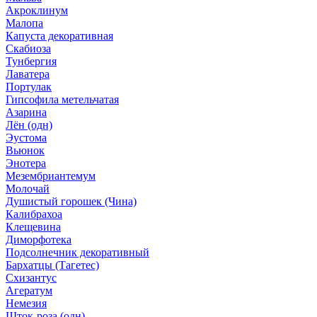
Акроклинум
Малопа
Капуста декоративная
Скабиоза
Тунбергия
Лаватера
Портулак
Гипсофила метельчатая
Азарина
Лён (одн)
Эустома
Вьюнок
Энотера
Мезембриантемум
Молочай
Душистый горошек (Чина)
Калибрахоа
Клещевина
Диморфотека
Подсолнечник декоративный
Бархатцы (Тагетес)
Схизантус
Агератум
Немезия
Шток-роза (одн)