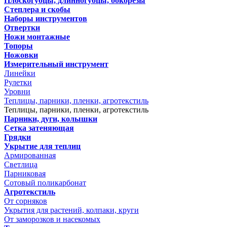
Плоскогубцы, длинногубцы, бокорезы
Степлера и скобы
Наборы инструментов
Отвертки
Ножи монтажные
Топоры
Ножовки
Измерительный инструмент
Линейки
Рулетки
Уровни
Теплицы, парники, пленки, агротекстиль
Теплицы, парники, пленки, агротекстиль
Парники, дуги, колышки
Сетка затеняющая
Грядки
Укрытие для теплиц
Армированная
Светлица
Парниковая
Сотовый поликарбонат
Агротекстиль
От сорняков
Укрытия для растений, колпаки, круги
От заморозков и насекомых