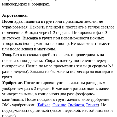
миксбордерах и бордюрах.
Агротехника.
Посев
вдавливанием в грунт или присыпкой землей, не
утрамбовывая. Накрыть пленкой и поставить в теплое светлое
помещение. Всходы через 1-2 недели. Пикировка в фазе 3-4
листочков. Высадка в грунт при невозможности ночных
заморозков (конец мая--начало июня). Не высаживать вместе
или после левкоя и маттиолы.
Уход.
Раз в несколько дней открывать и проветривать на
полчаса от конденсата. Убирать пленку постепенно перед
пикировкой. Полив по мере просыхания земли (в среднем 2-3
раза в неделю). Закалка на балконе за полмесяца до высадки в
грунт.
Удобрение.
После пикировки универсальным рассадным
удобрением раз в 2 недели. В мае один раз азотными, далее
универсальными, в конце июня два раза фосфорно-
калийными. После посадки в грунт желательное удобрение
ЭМ - удобрениями (
Байкал
,
Сияние
,
Эмбиота
,
Эмикс
). Не
подкармливать органикой (навоз, перегной, настой листьев и
прочее).