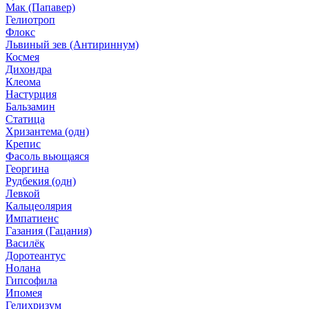
Мак (Папавер)
Гелиотроп
Флокс
Львиный зев (Антириннум)
Космея
Дихондра
Клеома
Настурция
Бальзамин
Статица
Хризантема (одн)
Крепис
Фасоль вьющаяся
Георгина
Рудбекия (одн)
Левкой
Кальцеолярия
Импатиенс
Газания (Гацания)
Василёк
Доротеантус
Нолана
Гипсофила
Ипомея
Гелихризум