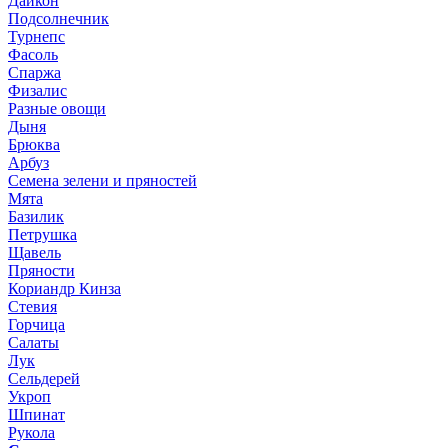
Дайкон
Подсолнечник
Турнепс
Фасоль
Спаржа
Физалис
Разные овощи
Дыня
Брюква
Арбуз
Семена зелени и пряностей
Мята
Базилик
Петрушка
Щавель
Пряности
Кориандр Кинза
Стевия
Горчица
Салаты
Лук
Сельдерей
Укроп
Шпинат
Рукола