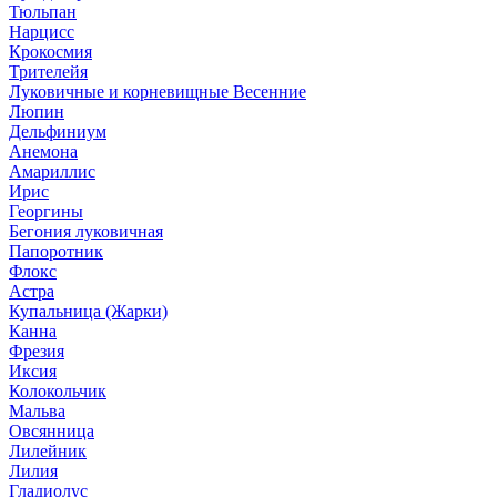
Тюльпан
Нарцисс
Крокосмия
Трителейя
Луковичные и корневищные Весенние
Люпин
Дельфиниум
Анемона
Амариллис
Ирис
Георгины
Бегония луковичная
Папоротник
Флокс
Астра
Купальница (Жарки)
Канна
Фрезия
Иксия
Колокольчик
Мальва
Овсянница
Лилейник
Лилия
Гладиолус