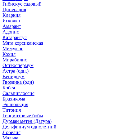
Гибискус садовый
Цинерария
Кларкия
Ясколка
Амарант
Адонис
Катарантус
Мята корсиканская
Мимулюс
Кохия
Мирабилис
Остеоспермум
Астра (одн.)
Венидиум
Гвоздика (одн)
Кобея
Сальпиглоссис
Брахикома
Эшшольция
Титония
Гиацинтовые бобы
Дурман метел (Датура)
Дельфиниум однолетний
Лобелия
Мальва