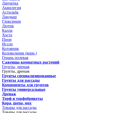
Лапчатка
Аквилегия
Астильба
Ландыш
Глоксинии
Лютик
Калла
Хоста
Пион
Иссоп
Котовник
Колокольчик (корн.)
Герань полевая
Саженцы комнатных растений
Грунты, дренаж
Грунты, дренаж
Грунты специализированные
Грунты для рассады
Компоненты для грунтов
Грунты универсальные
Дренаж
Торф и торфобрикеты
Кора, щепа, мох
Товары для рассады
Товары для рассады