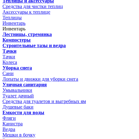
Теплицы и аксессуары
Средства для чистки теплиц
Аксессуары к теплице
Теплицы
Инвентарь
Инвентарь
Лестницы, стремянка
Компостеры
Строительные тазы и ведра
Тачки
Тачки
Колеса
Уборка снега
Сани
Лопаты и движки для уборки снега
Уличная санитария
Умывальники
Туалет дачный
Средства для туалетов и выгребных ям
Душевые баки
Емкости для воды
Фляги
Канистра
Ведра
Мешки в бочку