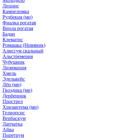
Молодило
Лихнис
Камнеломка
Рудбекия (мн)
Фиалка рогатая
Виола рогатая
Бадан
Клематис
Ромашка (Нивяник)
Алиссум скальный
Альстремерия
Чубушник
Лизимахия
Хмель
Эдельвейс
Лён (мн)
Гвоздика (мн)
Дербенник
Прострел
Хризантема (мн)
Гелиопсис
Вербаскум
Лапчатка
Айва
Пиретрум