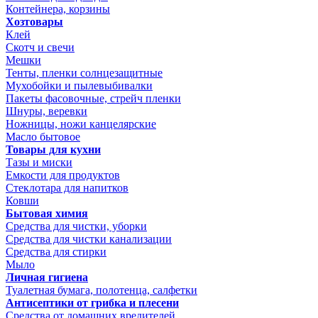
Контейнера, корзины
Хозтовары
Клей
Скотч и свечи
Мешки
Тенты, пленки солнцезащитные
Мухобойки и пылевыбивалки
Пакеты фасовочные, стрейч пленки
Шнуры, веревки
Ножницы, ножи канцелярские
Масло бытовое
Товары для кухни
Тазы и миски
Емкости для продуктов
Стеклотара для напитков
Ковши
Бытовая химия
Средства для чистки, уборки
Средства для чистки канализации
Средства для стирки
Мыло
Личная гигиена
Туалетная бумага, полотенца, салфетки
Антисептики от грибка и плесени
Средства от домашних вредителей