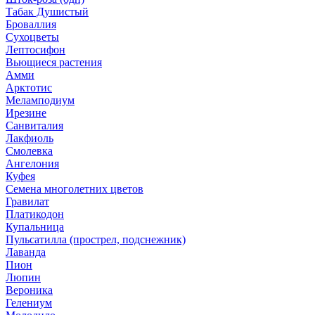
Табак Душистый
Броваллия
Сухоцветы
Лептосифон
Вьющиеся растения
Амми
Арктотис
Меламподиум
Ирезине
Санвиталия
Лакфиоль
Смолевка
Ангелония
Куфея
Семена многолетних цветов
Гравилат
Платикодон
Купальница
Пульсатилла (прострел, подснежник)
Лаванда
Пион
Люпин
Вероника
Гелениум