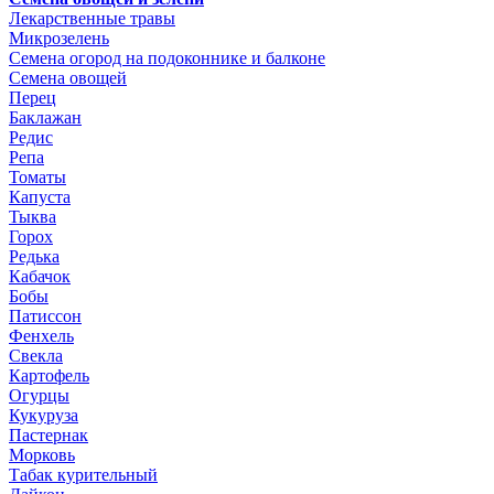
Лекарственные травы
Микрозелень
Семена огород на подоконнике и балконе
Семена овощей
Перец
Баклажан
Редис
Репа
Томаты
Капуста
Тыква
Горох
Редька
Кабачок
Бобы
Патиссон
Фенхель
Свекла
Картофель
Огурцы
Кукуруза
Пастернак
Морковь
Табак курительный