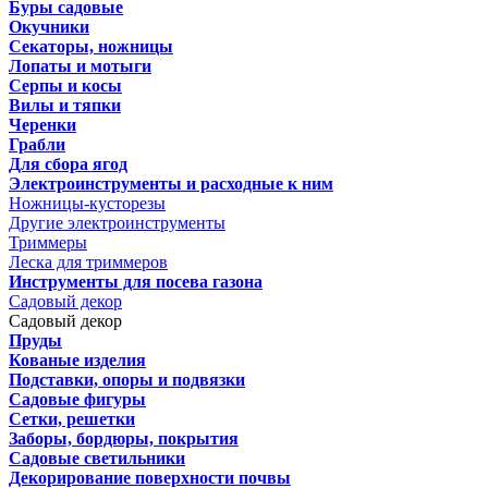
Буры садовые
Окучники
Секаторы, ножницы
Лопаты и мотыги
Серпы и косы
Вилы и тяпки
Черенки
Грабли
Для сбора ягод
Электроинструменты и расходные к ним
Ножницы-кусторезы
Другие электроинструменты
Триммеры
Леска для триммеров
Инструменты для посева газона
Садовый декор
Садовый декор
Пруды
Кованые изделия
Подставки, опоры и подвязки
Садовые фигуры
Сетки, решетки
Заборы, бордюры, покрытия
Садовые светильники
Декорирование поверхности почвы