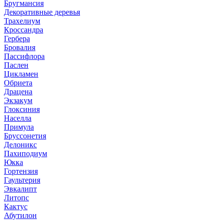
Бругмансия
Декоративные деревья
Трахелиум
Кроссандра
Гербера
Бровалия
Пассифлора
Паслен
Цикламен
Обриета
Драцена
Экзакум
Глоксиния
Населла
Примула
Бруссонетия
Делоникс
Пахиподиум
Юкка
Гортензия
Гаультерия
Эвкалипт
Литопс
Кактус
Абутилон