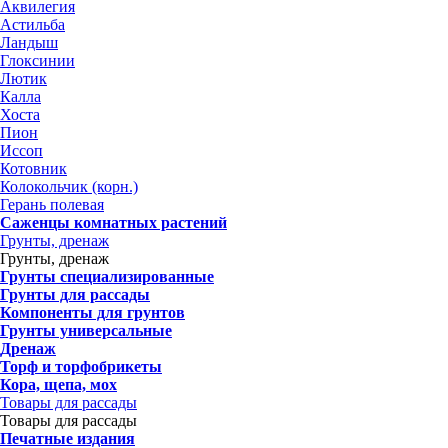
Аквилегия
Астильба
Ландыш
Глоксинии
Лютик
Калла
Хоста
Пион
Иссоп
Котовник
Колокольчик (корн.)
Герань полевая
Саженцы комнатных растений
Грунты, дренаж
Грунты, дренаж
Грунты специализированные
Грунты для рассады
Компоненты для грунтов
Грунты универсальные
Дренаж
Торф и торфобрикеты
Кора, щепа, мох
Товары для рассады
Товары для рассады
Печатные издания