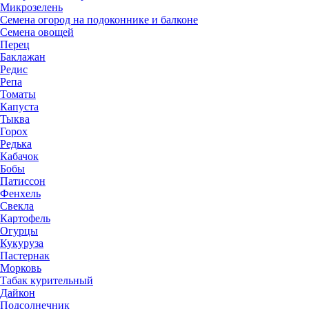
Микрозелень
Семена огород на подоконнике и балконе
Семена овощей
Перец
Баклажан
Редис
Репа
Томаты
Капуста
Тыква
Горох
Редька
Кабачок
Бобы
Патиссон
Фенхель
Свекла
Картофель
Огурцы
Кукуруза
Пастернак
Морковь
Табак курительный
Дайкон
Подсолнечник