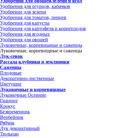
Удобрения для овощей,зелени и ягод
Удобрения для огурцов, кабачков
Удобрение для зелени
Удобрения для томатов, перцев
Удобрения для капусты
Удобрения для картофеля и корнеплодов
Удобрения для ягодных
Удобрения для овощей
Луковичные, корневищные и саженцы
Луковичные, корневищные и саженцы
Лук-севок
Рассада клубники и земляники
Саженцы
Плодовые
Декоративно-лиственные
Цветущие
Луковичные и корневищные
Луковичные Осенние
Гиацинт
Крокус
Безвременник
Вербейник
Рябчик
Лук декоративный
Тюльпан