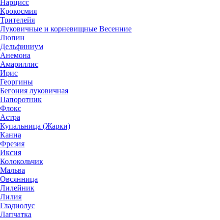
Нарцисс
Крокосмия
Трителейя
Луковичные и корневищные Весенние
Люпин
Дельфиниум
Анемона
Амариллис
Ирис
Георгины
Бегония луковичная
Папоротник
Флокс
Астра
Купальница (Жарки)
Канна
Фрезия
Иксия
Колокольчик
Мальва
Овсянница
Лилейник
Лилия
Гладиолус
Лапчатка