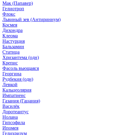
Мак (Папавер)
Гелиотроп
Флокс
Львиный зев (Антириннум)
Космея
Дихондра
Клеома
Настурция
Бальзамин
Статица
Хризантема (одн)
Крепис
Фасоль вьющаяся
Георгина
Рудбекия (одн)
Левкой
Кальцеолярия
Импатиенс
Газания (Гацания)
Василёк
Доротеантус
Нолана
Гипсофила
Ипомея
Гелихризум