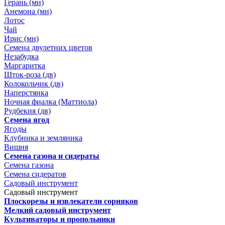
Герань (мн)
Анемона (мн)
Лотос
Чай
Ирис (мн)
Семена двулетних цветов
Незабудка
Маргаритка
Шток-роза (дв)
Колокольчик (дв)
Наперстянка
Ночная фиалка (Маттиола)
Рудбекия (дв)
Семена ягод
Ягоды
Клубника и земляника
Вишня
Семена газона и сидераты
Семена газона
Семена сидератов
Садовый инструмент
Садовый инструмент
Плоскорезы и извлекатели сорняков
Мелкий садовый инструмент
Культиваторы и пропольники