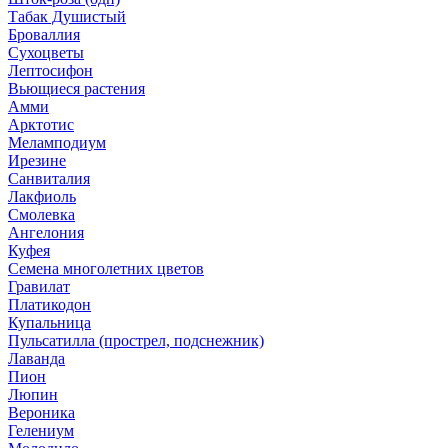
Табак Душистый
Броваллия
Сухоцветы
Лептосифон
Вьющиеся растения
Амми
Арктотис
Меламподиум
Ирезине
Санвиталия
Лакфиоль
Смолевка
Ангелония
Куфея
Семена многолетних цветов
Гравилат
Платикодон
Купальница
Пульсатилла (прострел, подснежник)
Лаванда
Пион
Люпин
Вероника
Гелениум