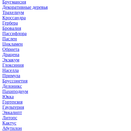
Бругмансия
Декоративные деревья
Трахелиум
Кроссандра
Гербера
Бровалия
Пассифлора
Паслен
Цикламен
Обриета
Драцена
Экзакум
Глоксиния
Населла
Примула
Бруссонетия
Делоникс
Пахиподиум
Юкка
Гортензия
Гаультерия
Эвкалипт
Литопс
Кактус
Абутилон