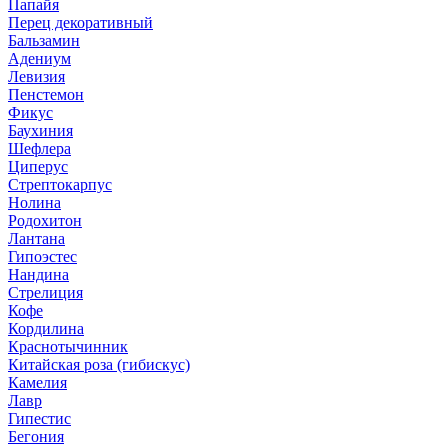
Папайя
Перец декоративный
Бальзамин
Адениум
Левизия
Пенстемон
Фикус
Баухиния
Шефлера
Циперус
Стрептокарпус
Нолина
Родохитон
Лантана
Гипоэстес
Нандина
Стрелиция
Кофе
Кордилина
Краснотычинник
Китайская роза (гибискус)
Камелия
Лавр
Гипестис
Бегония