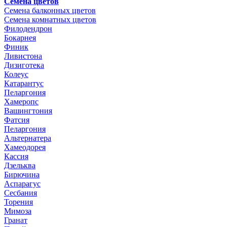
Семена цветов
Семена балконных цветов
Семена комнатных цветов
Филодендрон
Бокарнея
Финик
Ливистона
Дизиготека
Колеус
Катарантус
Пеларгония
Хамеропс
Вашингтония
Фатсия
Пеларгония
Альтернатера
Хамеодорея
Кассия
Дзельква
Бирючина
Аспарагус
Сесбания
Торения
Мимоза
Гранат