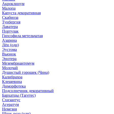
Акроклинум
Малопа
Капуста декоративная
Скабиоза
Тунбергия
Лаватера
Портулак
Гипсофила метельчатая
Азарина
Лён (одн)
Эустома
Вьюнок
Энотера
Мезембриантемум
Молочай
Душистый горошек (Чина)
Калибрахоа
Клещевина
Диморфотека
Подсолнечник декоративный
Бархатцы (Тагетес)
Схизантус
Агератум
Немезия
Шток-роза (одн)