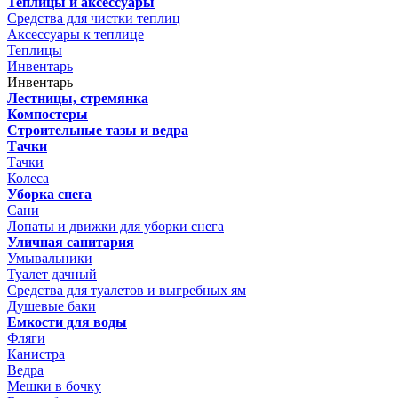
Теплицы и аксессуары
Средства для чистки теплиц
Аксессуары к теплице
Теплицы
Инвентарь
Инвентарь
Лестницы, стремянка
Компостеры
Строительные тазы и ведра
Тачки
Тачки
Колеса
Уборка снега
Сани
Лопаты и движки для уборки снега
Уличная санитария
Умывальники
Туалет дачный
Средства для туалетов и выгребных ям
Душевые баки
Емкости для воды
Фляги
Канистра
Ведра
Мешки в бочку