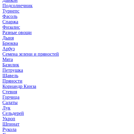
Дайкон
Подсолнечник
Турнепс
Фасоль
Спаржа
Физалис
Разные овощи
Дыня
Брюква
Арбуз
Семена зелени и пряностей
Мята
Базилик
Петрушка
Щавель
Пряности
Кориандр Кинза
Стевия
Горчица
Салаты
Лук
Сельдерей
Укроп
Шпинат
Рукола