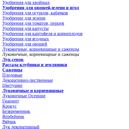
Удобрения для хвойных
Удобрения для овощей,зелени и ягод
Удобрения для огурцов, кабачков
Удобрение для зелени
Удобрения для томатов, перцев
Удобрения для капусты
Удобрения для картофеля и корнеплодов
Удобрения для ягодных
Удобрения для овощей
Луковичные, корневищные и саженцы
Луковичные, корневищные и саженцы
Лук-севок
Рассада клубники и земляники
Саженцы
Плодовые
Декоративно-лиственные
Цветущие
Луковичные и корневищные
Луковичные Осенние
Гиацинт
Крокус
Безвременник
Вербейник
Рябчик
Лук декоративный