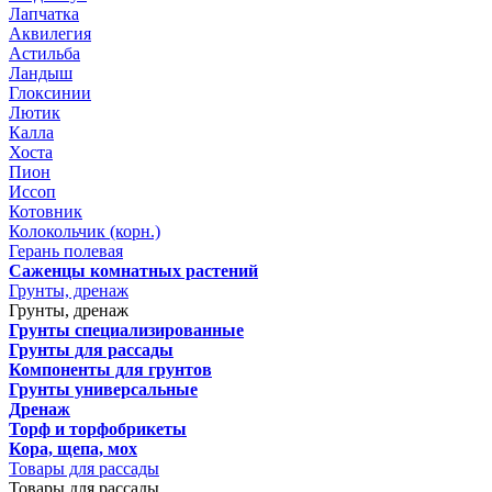
Лапчатка
Аквилегия
Астильба
Ландыш
Глоксинии
Лютик
Калла
Хоста
Пион
Иссоп
Котовник
Колокольчик (корн.)
Герань полевая
Саженцы комнатных растений
Грунты, дренаж
Грунты, дренаж
Грунты специализированные
Грунты для рассады
Компоненты для грунтов
Грунты универсальные
Дренаж
Торф и торфобрикеты
Кора, щепа, мох
Товары для рассады
Товары для рассады