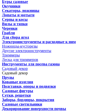
Буры садовые
Окучники
Секаторы, ножницы
Лопаты и мотыги
Серпы и косы
Вилы и тяпки
Черенки
Грабли
Для сбора ягод
Электроинструменты и расходные к ним
Ножницы-кусторезы
Другие электроинструменты
Триммеры
Леска для триммеров
Инструменты для посева газона
Садовый декор
Садовый декор
Пруды
Кованые изделия
Подставки, опоры и подвязки
Садовые фигуры
Сетки, решетки
Заборы, бордюры, покрытия
Садовые светильники
Декорирование поверхности почвы