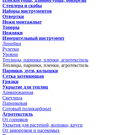
Плоскогубцы, длинногубцы, бокорезы
Степлера и скобы
Наборы инструментов
Отвертки
Ножи монтажные
Топоры
Ножовки
Измерительный инструмент
Линейки
Рулетки
Уровни
Теплицы, парники, пленки, агротекстиль
Теплицы, парники, пленки, агротекстиль
Парники, дуги, колышки
Сетка затеняющая
Грядки
Укрытие для теплиц
Армированная
Светлица
Парниковая
Сотовый поликарбонат
Агротекстиль
От сорняков
Укрытия для растений, колпаки, круги
От заморозков и насекомых