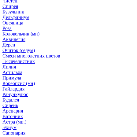
Чистец
Спирея
Бузульник
Дельфиниум
Овсяница
Роза
Колокольчик (мн)
Аквилегия
Дерен
Очиток (седум)
Смеси многолетних цветов
Тысячелистник
Лилия
Астильба
Примула
Кореопсис (мн)
Гайлардия
Ранункулюс
Буддлея
Сирень
Аренария
Ваточник
Астра (мн.)
Эхиум
Сапонария