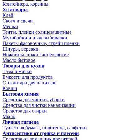
Контейнера, корзины
Хозтовары
Клей
Скотч и свечи
Мешки
Тенты, пленки солнцезащитные
Мухобойки и пылевыбивалки
Пакеты фасовочные, стрейч пленки
Шнуры, веревки
Ножницы, ножи канцелярские
Масло бытовое
Товары для кухни
Тазы и миски
Емкости для продуктов
Стеклотара для напитков
Ковши
Бытовая химия
Средства для чистки, уборки
Средства для чистки канализации
Средства для стирки
Мыло
Личная гигиена
Туалетная бумага, полотенца, салфетки
Антисептики от грибка и плесени
Средства от домашних вредителей