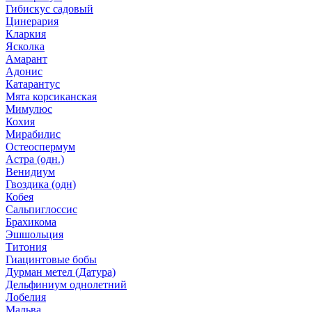
Гибискус садовый
Цинерария
Кларкия
Ясколка
Амарант
Адонис
Катарантус
Мята корсиканская
Мимулюс
Кохия
Мирабилис
Остеоспермум
Астра (одн.)
Венидиум
Гвоздика (одн)
Кобея
Сальпиглоссис
Брахикома
Эшшольция
Титония
Гиацинтовые бобы
Дурман метел (Датура)
Дельфиниум однолетний
Лобелия
Мальва