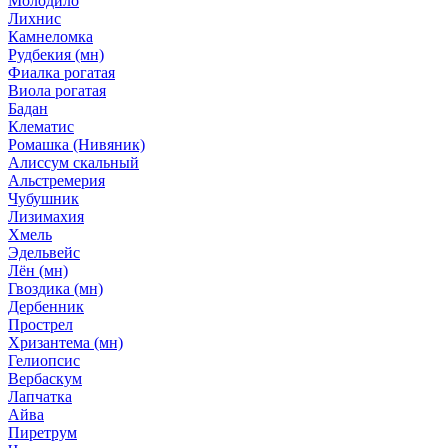
Молодило
Лихнис
Камнеломка
Рудбекия (мн)
Фиалка рогатая
Виола рогатая
Бадан
Клематис
Ромашка (Нивяник)
Алиссум скальный
Альстремерия
Чубушник
Лизимахия
Хмель
Эдельвейс
Лён (мн)
Гвоздика (мн)
Дербенник
Прострел
Хризантема (мн)
Гелиопсис
Вербаскум
Лапчатка
Айва
Пиретрум