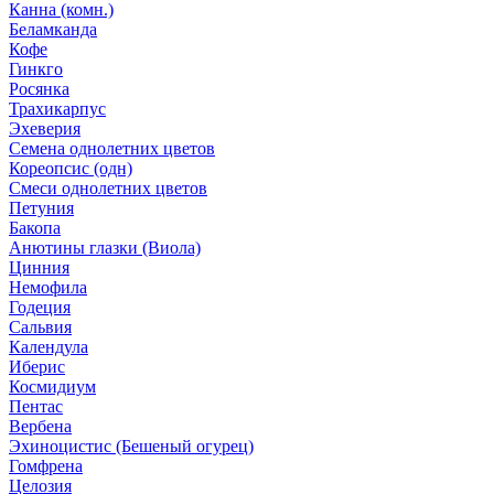
Канна (комн.)
Беламканда
Кофе
Гинкго
Росянка
Трахикарпус
Эхеверия
Семена однолетних цветов
Кореопсис (одн)
Смеси однолетних цветов
Петуния
Бакопа
Анютины глазки (Виола)
Цинния
Немофила
Годеция
Сальвия
Календула
Иберис
Космидиум
Пентас
Вербена
Эхиноцистис (Бешеный огурец)
Гомфрена
Целозия