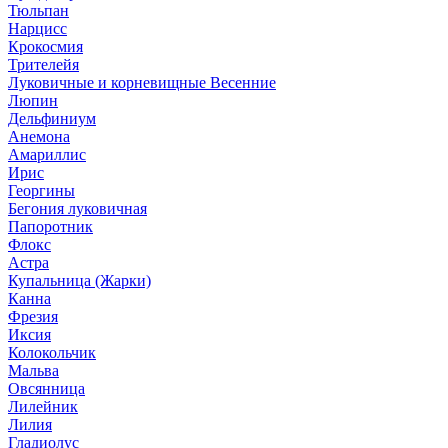
Тюльпан
Нарцисс
Крокосмия
Трителейя
Луковичные и корневищные Весенние
Люпин
Дельфиниум
Анемона
Амариллис
Ирис
Георгины
Бегония луковичная
Папоротник
Флокс
Астра
Купальница (Жарки)
Канна
Фрезия
Иксия
Колокольчик
Мальва
Овсянница
Лилейник
Лилия
Гладиолус