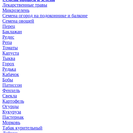
Лекарственные травы
Микрозелень
Семена огород на подоконнике и балконе
Семена овощей
Перец
Баклажан
Редис
Репа
Томаты
Капуста
Тыква
Горох
Редька
Кабачок
Бобы
Патиссон
Фенхель
Свекла
Картофель
Огурцы
Кукуруза
Пастернак
Морковь
Табак курительный