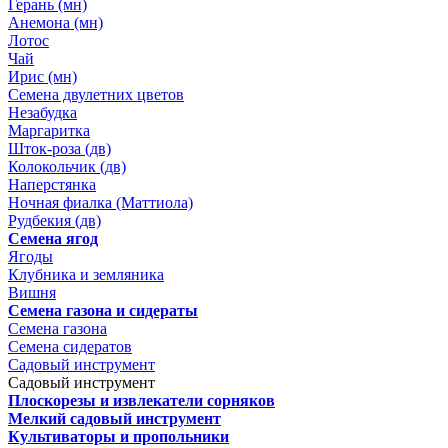
Герань (мн)
Анемона (мн)
Лотос
Чай
Ирис (мн)
Семена двулетних цветов
Незабудка
Маргаритка
Шток-роза (дв)
Колокольчик (дв)
Наперстянка
Ночная фиалка (Маттиола)
Рудбекия (дв)
Семена ягод
Ягоды
Клубника и земляника
Вишня
Семена газона и сидераты
Семена газона
Семена сидератов
Садовый инструмент
Садовый инструмент
Плоскорезы и извлекатели сорняков
Мелкий садовый инструмент
Культиваторы и пропольники