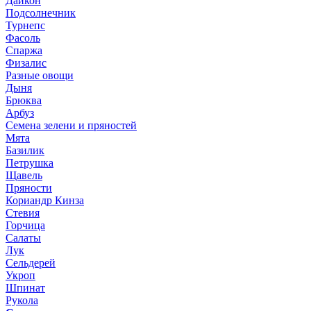
Дайкон
Подсолнечник
Турнепс
Фасоль
Спаржа
Физалис
Разные овощи
Дыня
Брюква
Арбуз
Семена зелени и пряностей
Мята
Базилик
Петрушка
Щавель
Пряности
Кориандр Кинза
Стевия
Горчица
Салаты
Лук
Сельдерей
Укроп
Шпинат
Рукола