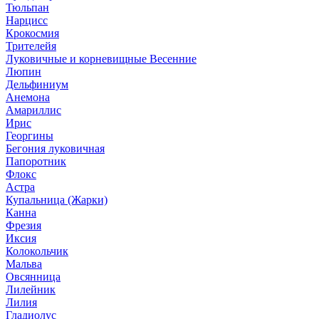
Тюльпан
Нарцисс
Крокосмия
Трителейя
Луковичные и корневищные Весенние
Люпин
Дельфиниум
Анемона
Амариллис
Ирис
Георгины
Бегония луковичная
Папоротник
Флокс
Астра
Купальница (Жарки)
Канна
Фрезия
Иксия
Колокольчик
Мальва
Овсянница
Лилейник
Лилия
Гладиолус