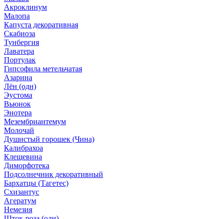
Акроклинум
Малопа
Капуста декоративная
Скабиоза
Тунбергия
Лаватера
Портулак
Гипсофила метельчатая
Азарина
Лён (одн)
Эустома
Вьюнок
Энотера
Мезембриантемум
Молочай
Душистый горошек (Чина)
Калибрахоа
Клещевина
Диморфотека
Подсолнечник декоративный
Бархатцы (Тагетес)
Схизантус
Агератум
Немезия
Шток-роза (одн)