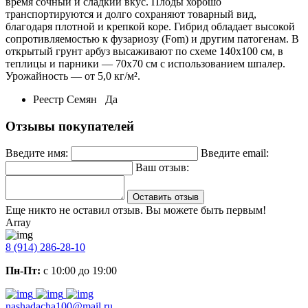
время сочный и сладкий вкус. Плоды хорошо
транспортируются и долго сохраняют товарный вид,
благодаря плотной и крепкой коре. Гибрид обладает высокой
сопротивляемостью к фузариозу (Fom) и другим патогенам. В
открытый грунт арбуз высаживают по схеме 140х100 см, в
теплицы и парники — 70х70 см с использованием шпалер.
Урожайность — от 5,0 кг/м².
Реестр Семян
Да
Отзывы покупателей
Введите имя:
Введите email:
Ваш отзыв:
Оставить отзыв
Еще никто не оставил отзыв. Вы можете быть первым!
Array
8 (914) 286-28-10
Пн-Пт:
с 10:00 до 19:00
nashadacha100@mail.ru