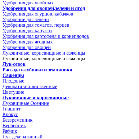
Удобрения для хвойных
Удобрения для овощей,зелени и ягод
Удобрения для огурцов, кабачков
Удобрение для зелени
Удобрения для томатов, перцев
Удобрения для капусты
Удобрения для картофеля и корнеплодов
Удобрения для ягодных
Удобрения для овощей
Луковичные, корневищные и саженцы
Луковичные, корневищные и саженцы
Лук-севок
Рассада клубники и земляники
Саженцы
Плодовые
Декоративно-лиственные
Цветущие
Луковичные и корневищные
Луковичные Осенние
Гиацинт
Крокус
Безвременник
Вербейник
Рябчик
Лук декоративный