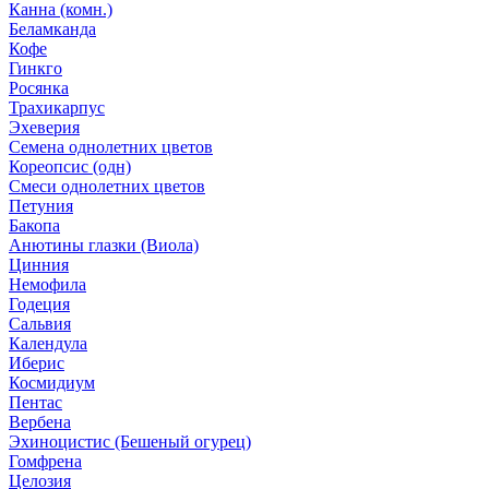
Канна (комн.)
Беламканда
Кофе
Гинкго
Росянка
Трахикарпус
Эхеверия
Семена однолетних цветов
Кореопсис (одн)
Смеси однолетних цветов
Петуния
Бакопа
Анютины глазки (Виола)
Цинния
Немофила
Годеция
Сальвия
Календула
Иберис
Космидиум
Пентас
Вербена
Эхиноцистис (Бешеный огурец)
Гомфрена
Целозия