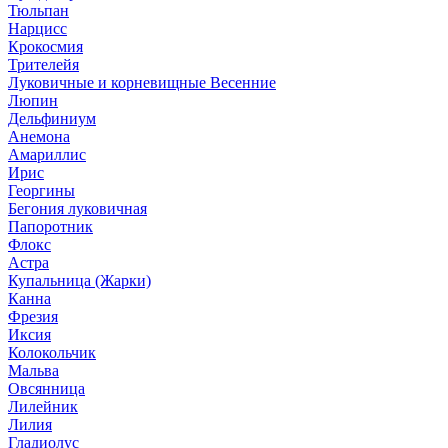
Тюльпан
Нарцисс
Крокосмия
Трителейя
Луковичные и корневищные Весенние
Люпин
Дельфиниум
Анемона
Амариллис
Ирис
Георгины
Бегония луковичная
Папоротник
Флокс
Астра
Купальница (Жарки)
Канна
Фрезия
Иксия
Колокольчик
Мальва
Овсянница
Лилейник
Лилия
Гладиолус