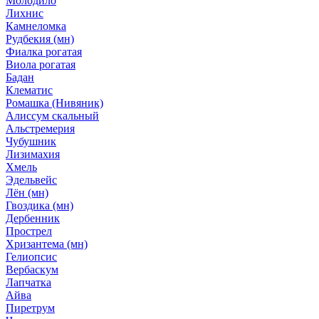
Молодило
Лихнис
Камнеломка
Рудбекия (мн)
Фиалка рогатая
Виола рогатая
Бадан
Клематис
Ромашка (Нивяник)
Алиссум скальный
Альстремерия
Чубушник
Лизимахия
Хмель
Эдельвейс
Лён (мн)
Гвоздика (мн)
Дербенник
Прострел
Хризантема (мн)
Гелиопсис
Вербаскум
Лапчатка
Айва
Пиретрум