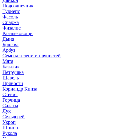
Дайкон
Подсолнечник
Турнепс
Фасоль
Спаржа
Физалис
Разные овощи
Дыня
Брюква
Арбуз
Семена зелени и пряностей
Мята
Базилик
Петрушка
Щавель
Пряности
Кориандр Кинза
Стевия
Горчица
Салаты
Лук
Сельдерей
Укроп
Шпинат
Рукола