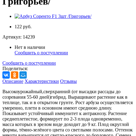
Григорьев/
122 руб.
Артикул:
14239
Нет в наличии
Сообщить о поступлении
Сообщить о поступлении
Поделиться:
Описание
Характеристики
Отзывы
Высокоурожайный,сверхранний (от высадки рассады до
созревания 55-60 дней)гибрид. Выращивают растение как в
теплице, так и в открытом грунте. Рост арбуза осуществляется
умеренно, плети в основном имеют среднюю длину.
Показывает устойчивый иммунитет к антракнозу. Растение
среднеплетистое, формирует по 2-3 плода одновременно,
масса которых в зрелом виде доходит до 9 кг. Плод округлой
формы, тёмно-зелёного цвета со светлыми полосами. Оттенок
мякоти варьируется от светло-красного до бордового. Семена