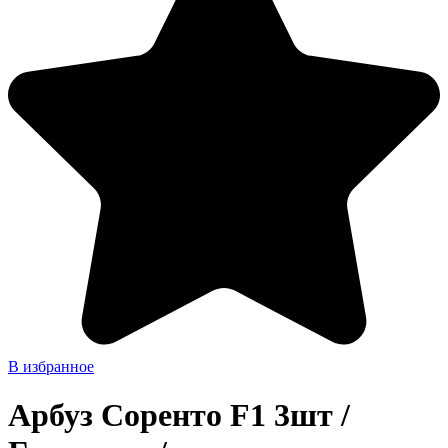
В избранное
Арбуз Соренто F1 3шт /