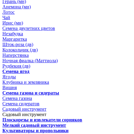
Герань (мн)
Анемона (мн)
Лотос
Чай
Ирис (мн)
Семена двулетних цветов
Незабудка
Маргаритка
Шток-роза (дв)
Колокольчик (дв)
Наперстянка
Ночная фиалка (Маттиола)
Рудбекия (дв)
Семена ягод
Ягоды
Клубника и земляника
Вишня
Семена газона и сидераты
Семена газона
Семена сидератов
Садовый инструмент
Садовый инструмент
Плоскорезы и извлекатели сорняков
Мелкий садовый инструмент
Культиваторы и пропольники