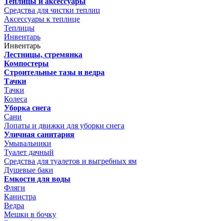
Теплицы и аксессуары
Средства для чистки теплиц
Аксессуары к теплице
Теплицы
Инвентарь
Инвентарь
Лестницы, стремянка
Компостеры
Строительные тазы и ведра
Тачки
Тачки
Колеса
Уборка снега
Сани
Лопаты и движки для уборки снега
Уличная санитария
Умывальники
Туалет дачный
Средства для туалетов и выгребных ям
Душевые баки
Емкости для воды
Фляги
Канистра
Ведра
Мешки в бочку