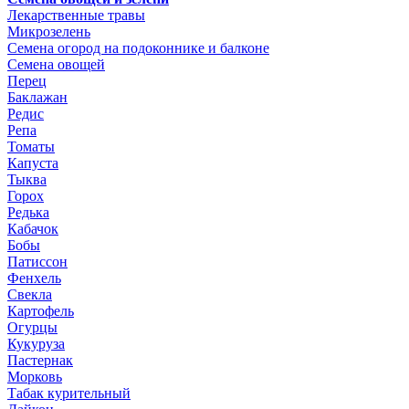
Лекарственные травы
Микрозелень
Семена огород на подоконнике и балконе
Семена овощей
Перец
Баклажан
Редис
Репа
Томаты
Капуста
Тыква
Горох
Редька
Кабачок
Бобы
Патиссон
Фенхель
Свекла
Картофель
Огурцы
Кукуруза
Пастернак
Морковь
Табак курительный