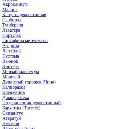
Акроклинум
Малопа
Капуста декоративная
Скабиоза
Тунбергия
Лаватера
Портулак
Гипсофила метельчатая
Азарина
Лён (одн)
Эустома
Вьюнок
Энотера
Мезембриантемум
Молочай
Душистый горошек (Чина)
Калибрахоа
Клещевина
Диморфотека
Подсолнечник декоративный
Бархатцы (Тагетес)
Схизантус
Агератум
Немезия
Шток-роза (одн)