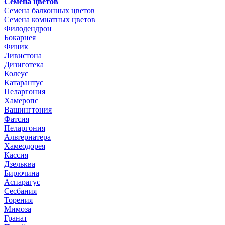
Семена цветов
Семена балконных цветов
Семена комнатных цветов
Филодендрон
Бокарнея
Финик
Ливистона
Дизиготека
Колеус
Катарантус
Пеларгония
Хамеропс
Вашингтония
Фатсия
Пеларгония
Альтернатера
Хамеодорея
Кассия
Дзельква
Бирючина
Аспарагус
Сесбания
Торения
Мимоза
Гранат