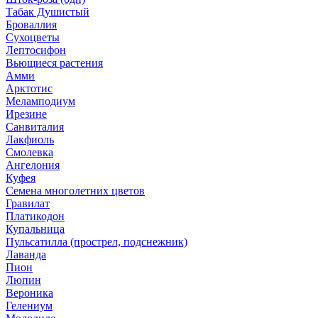
Табак Душистый
Броваллия
Сухоцветы
Лептосифон
Вьющиеся растения
Амми
Арктотис
Меламподиум
Ирезине
Санвиталия
Лакфиоль
Смолевка
Ангелония
Куфея
Семена многолетних цветов
Гравилат
Платикодон
Купальница
Пульсатилла (прострел, подснежник)
Лаванда
Пион
Люпин
Вероника
Гелениум