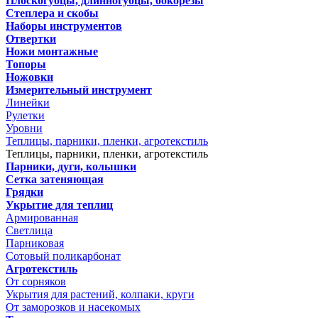
Плоскогубцы, длинногубцы, бокорезы
Степлера и скобы
Наборы инструментов
Отвертки
Ножи монтажные
Топоры
Ножовки
Измерительный инструмент
Линейки
Рулетки
Уровни
Теплицы, парники, пленки, агротекстиль
Теплицы, парники, пленки, агротекстиль
Парники, дуги, колышки
Сетка затеняющая
Грядки
Укрытие для теплиц
Армированная
Светлица
Парниковая
Сотовый поликарбонат
Агротекстиль
От сорняков
Укрытия для растений, колпаки, круги
От заморозков и насекомых