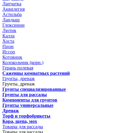
Лапчатка
Аквилегия
Астильба
Ландыш
Глоксинии
Лютик
Калла
Хоста
Пион
Иссоп
Котовник
Колокольчик (корн.)
Герань полевая
Саженцы комнатных растений
Грунты, дренаж
Грунты, дренаж
Грунты специализированные
Грунты для рассады
Компоненты для грунтов
Грунты универсальные
Дренаж
Торф и торфобрикеты
Кора, щепа, мох
Товары для рассады
Товары для рассады