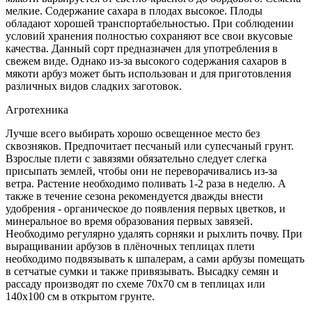
мелкие. Содержание сахара в плодах высокое. Плоды
обладают хорошей транспортабельностью. При соблюдении
условий хранения полностью сохраняют все свои вкусовые
качества. Данный сорт предназначен для употребления в
свежем виде. Однако из-за высокого содержания сахаров в
мякоти арбуз может быть использован и для приготовления
различных видов сладких заготовок.
Агротехника
Лучше всего выбирать хорошо освещенное место без
сквозняков. Предпочитает песчаный или супесчаный грунт.
Взрослые плети с завязями обязательно следует слегка
присыпать землей, чтобы они не переворачивались из-за
ветра. Растение необходимо поливать 1-2 раза в неделю. А
также в течение сезона рекомендуется дважды внести
удобрения - органическое до появления первых цветков, и
минеральное во время образования первых завязей.
Необходимо регулярно удалять сорняки и рыхлить почву. При
выращивании арбузов в плёночных теплицах плети
необходимо подвязывать к шпалерам, а сами арбузы помещать
в сетчатые сумки и также привязывать. Высадку семян и
рассаду производят по схеме 70х70 см в теплицах или
140х100 см в открытом грунте.