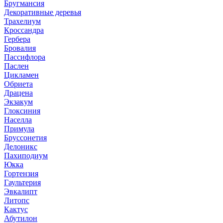
Бругмансия
Декоративные деревья
Трахелиум
Кроссандра
Гербера
Бровалия
Пассифлора
Паслен
Цикламен
Обриета
Драцена
Экзакум
Глоксиния
Населла
Примула
Бруссонетия
Делоникс
Пахиподиум
Юкка
Гортензия
Гаультерия
Эвкалипт
Литопс
Кактус
Абутилон