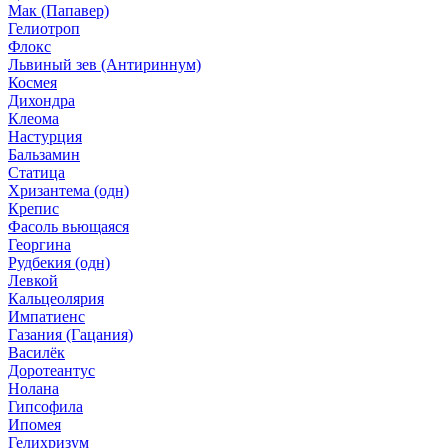
Мак (Папавер)
Гелиотроп
Флокс
Львиный зев (Антириннум)
Космея
Дихондра
Клеома
Настурция
Бальзамин
Статица
Хризантема (одн)
Крепис
Фасоль вьющаяся
Георгина
Рудбекия (одн)
Левкой
Кальцеолярия
Импатиенс
Газания (Гацания)
Василёк
Доротеантус
Нолана
Гипсофила
Ипомея
Гелихризум