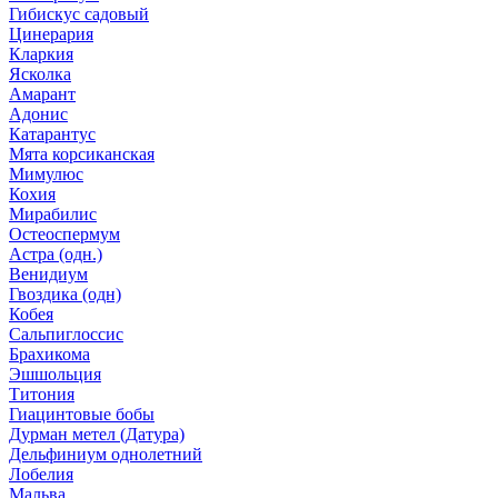
Гибискус садовый
Цинерария
Кларкия
Ясколка
Амарант
Адонис
Катарантус
Мята корсиканская
Мимулюс
Кохия
Мирабилис
Остеоспермум
Астра (одн.)
Венидиум
Гвоздика (одн)
Кобея
Сальпиглоссис
Брахикома
Эшшольция
Титония
Гиацинтовые бобы
Дурман метел (Датура)
Дельфиниум однолетний
Лобелия
Мальва