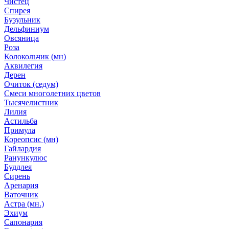
Чистец
Спирея
Бузульник
Дельфиниум
Овсяница
Роза
Колокольчик (мн)
Аквилегия
Дерен
Очиток (седум)
Смеси многолетних цветов
Тысячелистник
Лилия
Астильба
Примула
Кореопсис (мн)
Гайлардия
Ранункулюс
Буддлея
Сирень
Аренария
Ваточник
Астра (мн.)
Эхиум
Сапонария