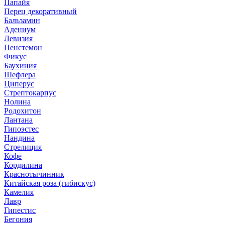
Папайя
Перец декоративный
Бальзамин
Адениум
Левизия
Пенстемон
Фикус
Баухиния
Шефлера
Циперус
Стрептокарпус
Нолина
Родохитон
Лантана
Гипоэстес
Нандина
Стрелиция
Кофе
Кордилина
Краснотычинник
Китайская роза (гибискус)
Камелия
Лавр
Гипестис
Бегония