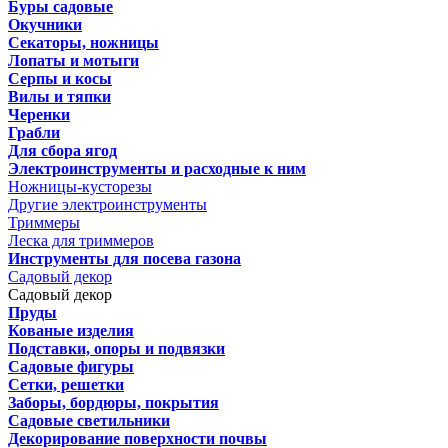
Буры садовые
Окучники
Секаторы, ножницы
Лопаты и мотыги
Серпы и косы
Вилы и тяпки
Черенки
Грабли
Для сбора ягод
Электроинструменты и расходные к ним
Ножницы-кусторезы
Другие электроинструменты
Триммеры
Леска для триммеров
Инструменты для посева газона
Садовый декор
Садовый декор
Пруды
Кованые изделия
Подставки, опоры и подвязки
Садовые фигуры
Сетки, решетки
Заборы, бордюры, покрытия
Садовые светильники
Декорирование поверхности почвы