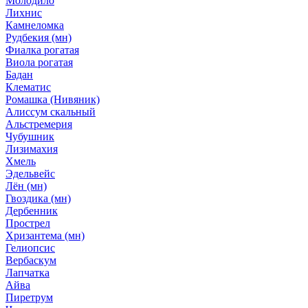
Молодило
Лихнис
Камнеломка
Рудбекия (мн)
Фиалка рогатая
Виола рогатая
Бадан
Клематис
Ромашка (Нивяник)
Алиссум скальный
Альстремерия
Чубушник
Лизимахия
Хмель
Эдельвейс
Лён (мн)
Гвоздика (мн)
Дербенник
Прострел
Хризантема (мн)
Гелиопсис
Вербаскум
Лапчатка
Айва
Пиретрум