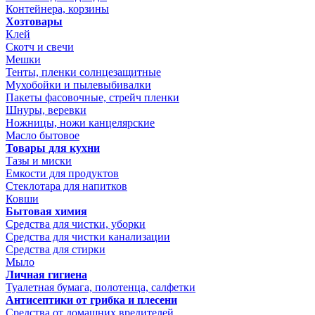
Контейнера, корзины
Хозтовары
Клей
Скотч и свечи
Мешки
Тенты, пленки солнцезащитные
Мухобойки и пылевыбивалки
Пакеты фасовочные, стрейч пленки
Шнуры, веревки
Ножницы, ножи канцелярские
Масло бытовое
Товары для кухни
Тазы и миски
Емкости для продуктов
Стеклотара для напитков
Ковши
Бытовая химия
Средства для чистки, уборки
Средства для чистки канализации
Средства для стирки
Мыло
Личная гигиена
Туалетная бумага, полотенца, салфетки
Антисептики от грибка и плесени
Средства от домашних вредителей