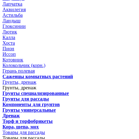
Лапчатка
Аквилегия
Астильба
Ландыш
Глоксинии
Лютик
Калла
Хоста
Пион
Иссоп
Котовник
Колокольчик (корн.)
Герань полевая
Саженцы комнатных растений
Грунты, дренаж
Грунты, дренаж
Грунты специализированные
Грунты для рассады
Компоненты для грунтов
Грунты универсальные
Дренаж
Торф и торфобрикеты
Кора, щепа, мох
Товары для рассады
Товары для рассады