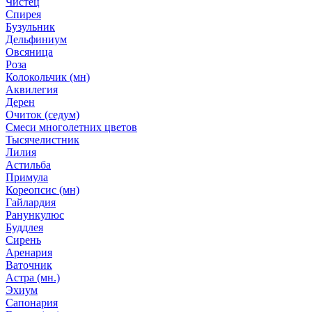
Чистец
Спирея
Бузульник
Дельфиниум
Овсяница
Роза
Колокольчик (мн)
Аквилегия
Дерен
Очиток (седум)
Смеси многолетних цветов
Тысячелистник
Лилия
Астильба
Примула
Кореопсис (мн)
Гайлардия
Ранункулюс
Буддлея
Сирень
Аренария
Ваточник
Астра (мн.)
Эхиум
Сапонария