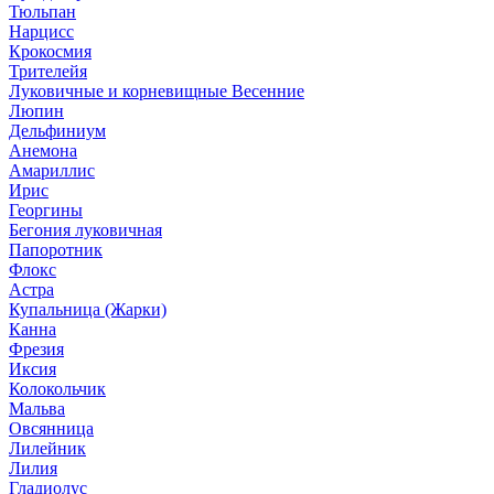
Тюльпан
Нарцисс
Крокосмия
Трителейя
Луковичные и корневищные Весенние
Люпин
Дельфиниум
Анемона
Амариллис
Ирис
Георгины
Бегония луковичная
Папоротник
Флокс
Астра
Купальница (Жарки)
Канна
Фрезия
Иксия
Колокольчик
Мальва
Овсянница
Лилейник
Лилия
Гладиолус