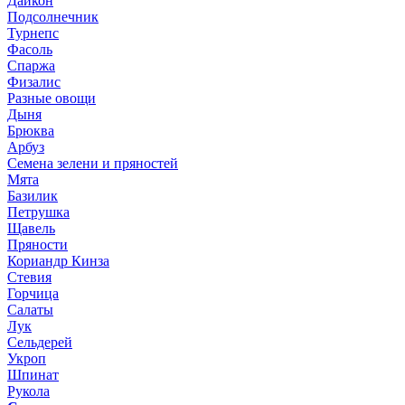
Дайкон
Подсолнечник
Турнепс
Фасоль
Спаржа
Физалис
Разные овощи
Дыня
Брюква
Арбуз
Семена зелени и пряностей
Мята
Базилик
Петрушка
Щавель
Пряности
Кориандр Кинза
Стевия
Горчица
Салаты
Лук
Сельдерей
Укроп
Шпинат
Рукола