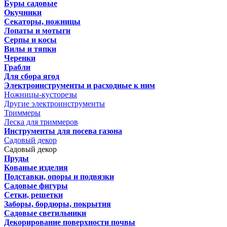
Буры садовые
Окучники
Секаторы, ножницы
Лопаты и мотыги
Серпы и косы
Вилы и тяпки
Черенки
Грабли
Для сбора ягод
Электроинструменты и расходные к ним
Ножницы-кусторезы
Другие электроинструменты
Триммеры
Леска для триммеров
Инструменты для посева газона
Садовый декор
Садовый декор
Пруды
Кованые изделия
Подставки, опоры и подвязки
Садовые фигуры
Сетки, решетки
Заборы, бордюры, покрытия
Садовые светильники
Декорирование поверхности почвы