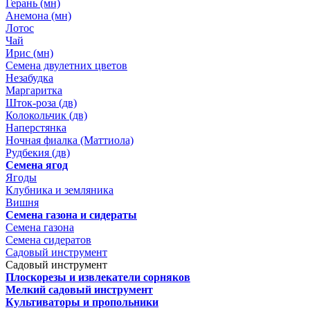
Герань (мн)
Анемона (мн)
Лотос
Чай
Ирис (мн)
Семена двулетних цветов
Незабудка
Маргаритка
Шток-роза (дв)
Колокольчик (дв)
Наперстянка
Ночная фиалка (Маттиола)
Рудбекия (дв)
Семена ягод
Ягоды
Клубника и земляника
Вишня
Семена газона и сидераты
Семена газона
Семена сидератов
Садовый инструмент
Садовый инструмент
Плоскорезы и извлекатели сорняков
Мелкий садовый инструмент
Культиваторы и пропольники