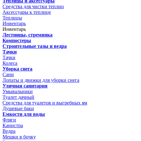
Теплицы и аксессуары
Средства для чистки теплиц
Аксессуары к теплице
Теплицы
Инвентарь
Инвентарь
Лестницы, стремянка
Компостеры
Строительные тазы и ведра
Тачки
Тачки
Колеса
Уборка снега
Сани
Лопаты и движки для уборки снега
Уличная санитария
Умывальники
Туалет дачный
Средства для туалетов и выгребных ям
Душевые баки
Емкости для воды
Фляги
Канистра
Ведра
Мешки в бочку