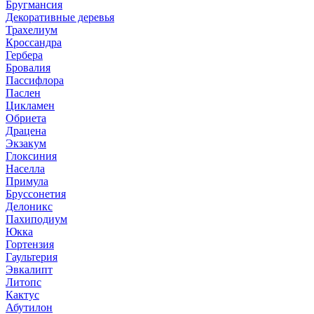
Бругмансия
Декоративные деревья
Трахелиум
Кроссандра
Гербера
Бровалия
Пассифлора
Паслен
Цикламен
Обриета
Драцена
Экзакум
Глоксиния
Населла
Примула
Бруссонетия
Делоникс
Пахиподиум
Юкка
Гортензия
Гаультерия
Эвкалипт
Литопс
Кактус
Абутилон