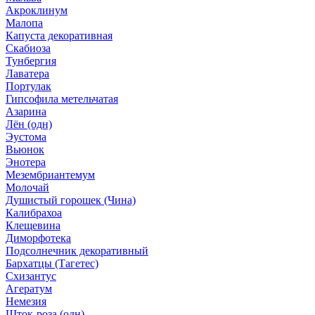
Акроклинум
Малопа
Капуста декоративная
Скабиоза
Тунбергия
Лаватера
Портулак
Гипсофила метельчатая
Азарина
Лён (одн)
Эустома
Вьюнок
Энотера
Мезембриантемум
Молочай
Душистый горошек (Чина)
Калибрахоа
Клещевина
Диморфотека
Подсолнечник декоративный
Бархатцы (Тагетес)
Схизантус
Агератум
Немезия
Шток-роза (одн)