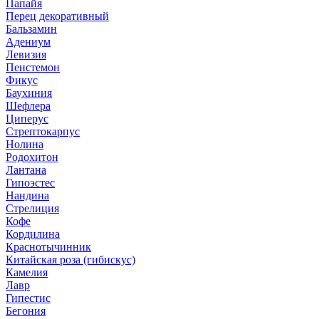
Папайя
Перец декоративный
Бальзамин
Адениум
Левизия
Пенстемон
Фикус
Баухиния
Шефлера
Циперус
Стрептокарпус
Нолина
Родохитон
Лантана
Гипоэстес
Нандина
Стрелиция
Кофе
Кордилина
Краснотычинник
Китайская роза (гибискус)
Камелия
Лавр
Гипестис
Бегония