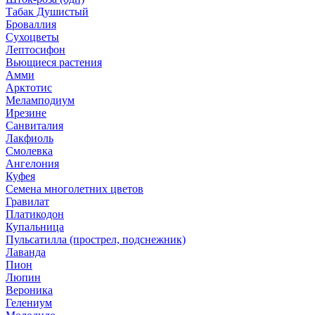
Табак Душистый
Броваллия
Сухоцветы
Лептосифон
Вьющиеся растения
Амми
Арктотис
Меламподиум
Ирезине
Санвиталия
Лакфиоль
Смолевка
Ангелония
Куфея
Семена многолетних цветов
Гравилат
Платикодон
Купальница
Пульсатилла (прострел, подснежник)
Лаванда
Пион
Люпин
Вероника
Гелениум