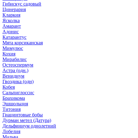
Гибискус садовый
Цинерария
Кларкия
Ясколка
Амарант
Адонис
Катарантус
Мята корсиканская
Мимулюс
Кохия
Мирабилис
Остеоспермум
Астра (одн.)
Венидиум
Гвоздика (одн)
Кобея
Сальпиглоссис
Брахикома
Эшшольция
Титония
Гиацинтовые бобы
Дурман метел (Датура)
Дельфиниум однолетний
Лобелия
Мальва