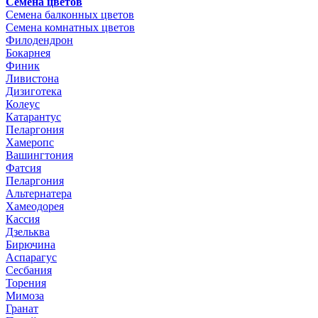
Семена цветов
Семена балконных цветов
Семена комнатных цветов
Филодендрон
Бокарнея
Финик
Ливистона
Дизиготека
Колеус
Катарантус
Пеларгония
Хамеропс
Вашингтония
Фатсия
Пеларгония
Альтернатера
Хамеодорея
Кассия
Дзельква
Бирючина
Аспарагус
Сесбания
Торения
Мимоза
Гранат