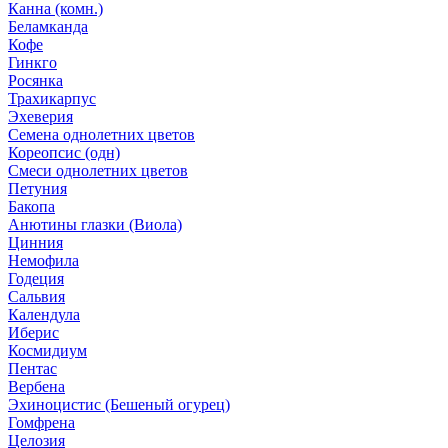
Канна (комн.)
Беламканда
Кофе
Гинкго
Росянка
Трахикарпус
Эхеверия
Семена однолетних цветов
Кореопсис (одн)
Смеси однолетних цветов
Петуния
Бакопа
Анютины глазки (Виола)
Цинния
Немофила
Годеция
Сальвия
Календула
Иберис
Космидиум
Пентас
Вербена
Эхиноцистис (Бешеный огурец)
Гомфрена
Целозия