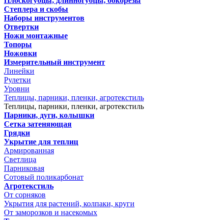
Плоскогубцы, длинногубцы, бокорезы
Степлера и скобы
Наборы инструментов
Отвертки
Ножи монтажные
Топоры
Ножовки
Измерительный инструмент
Линейки
Рулетки
Уровни
Теплицы, парники, пленки, агротекстиль
Теплицы, парники, пленки, агротекстиль
Парники, дуги, колышки
Сетка затеняющая
Грядки
Укрытие для теплиц
Армированная
Светлица
Парниковая
Сотовый поликарбонат
Агротекстиль
От сорняков
Укрытия для растений, колпаки, круги
От заморозков и насекомых