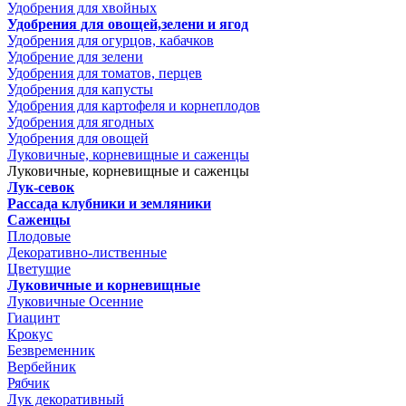
Удобрения для хвойных
Удобрения для овощей,зелени и ягод
Удобрения для огурцов, кабачков
Удобрение для зелени
Удобрения для томатов, перцев
Удобрения для капусты
Удобрения для картофеля и корнеплодов
Удобрения для ягодных
Удобрения для овощей
Луковичные, корневищные и саженцы
Луковичные, корневищные и саженцы
Лук-севок
Рассада клубники и земляники
Саженцы
Плодовые
Декоративно-лиственные
Цветущие
Луковичные и корневищные
Луковичные Осенние
Гиацинт
Крокус
Безвременник
Вербейник
Рябчик
Лук декоративный