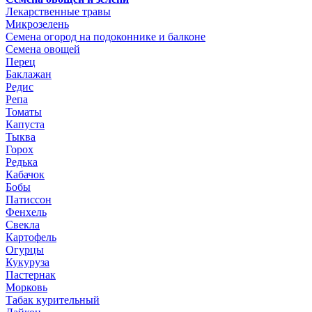
Лекарственные травы
Микрозелень
Семена огород на подоконнике и балконе
Семена овощей
Перец
Баклажан
Редис
Репа
Томаты
Капуста
Тыква
Горох
Редька
Кабачок
Бобы
Патиссон
Фенхель
Свекла
Картофель
Огурцы
Кукуруза
Пастернак
Морковь
Табак курительный