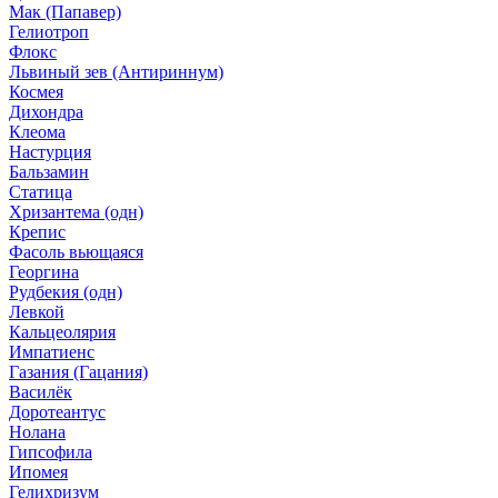
Мак (Папавер)
Гелиотроп
Флокс
Львиный зев (Антириннум)
Космея
Дихондра
Клеома
Настурция
Бальзамин
Статица
Хризантема (одн)
Крепис
Фасоль вьющаяся
Георгина
Рудбекия (одн)
Левкой
Кальцеолярия
Импатиенс
Газания (Гацания)
Василёк
Доротеантус
Нолана
Гипсофила
Ипомея
Гелихризум