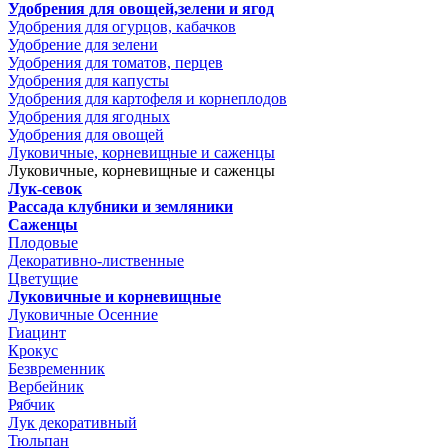
Удобрения для овощей,зелени и ягод
Удобрения для огурцов, кабачков
Удобрение для зелени
Удобрения для томатов, перцев
Удобрения для капусты
Удобрения для картофеля и корнеплодов
Удобрения для ягодных
Удобрения для овощей
Луковичные, корневищные и саженцы
Луковичные, корневищные и саженцы
Лук-севок
Рассада клубники и земляники
Саженцы
Плодовые
Декоративно-лиственные
Цветущие
Луковичные и корневищные
Луковичные Осенние
Гиацинт
Крокус
Безвременник
Вербейник
Рябчик
Лук декоративный
Тюльпан