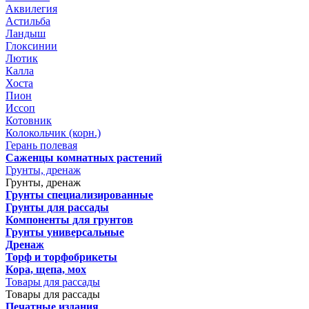
Аквилегия
Астильба
Ландыш
Глоксинии
Лютик
Калла
Хоста
Пион
Иссоп
Котовник
Колокольчик (корн.)
Герань полевая
Саженцы комнатных растений
Грунты, дренаж
Грунты, дренаж
Грунты специализированные
Грунты для рассады
Компоненты для грунтов
Грунты универсальные
Дренаж
Торф и торфобрикеты
Кора, щепа, мох
Товары для рассады
Товары для рассады
Печатные издания