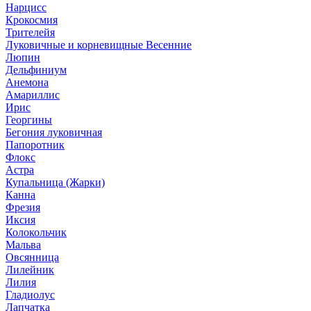
Нарцисс
Крокосмия
Трителейя
Луковичные и корневищные Весенние
Люпин
Дельфиниум
Анемона
Амариллис
Ирис
Георгины
Бегония луковичная
Папоротник
Флокс
Астра
Купальница (Жарки)
Канна
Фрезия
Иксия
Колокольчик
Мальва
Овсянница
Лилейник
Лилия
Гладиолус
Лапчатка