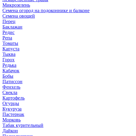
Микрозелень
Семена огород на подоконнике и балконе
Семена овощей
Перец
Баклажан
Редис
Репа
Томаты
Капуста
Тыква
Горох
Редька
Кабачок
Бобы
Патиссон
Фенхель
Свекла
Картофель
Огурцы
Кукуруза
Пастернак
Морковь
Табак курительный
Дайкон