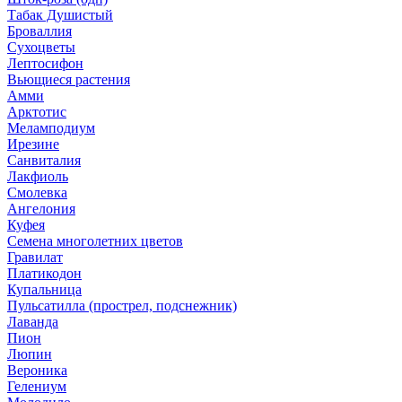
Табак Душистый
Броваллия
Сухоцветы
Лептосифон
Вьющиеся растения
Амми
Арктотис
Меламподиум
Ирезине
Санвиталия
Лакфиоль
Смолевка
Ангелония
Куфея
Семена многолетних цветов
Гравилат
Платикодон
Купальница
Пульсатилла (прострел, подснежник)
Лаванда
Пион
Люпин
Вероника
Гелениум