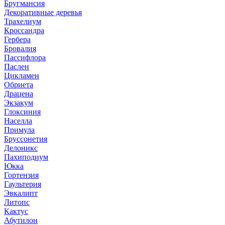
Бругмансия
Декоративные деревья
Трахелиум
Кроссандра
Гербера
Бровалия
Пассифлора
Паслен
Цикламен
Обриета
Драцена
Экзакум
Глоксиния
Населла
Примула
Бруссонетия
Делоникс
Пахиподиум
Юкка
Гортензия
Гаультерия
Эвкалипт
Литопс
Кактус
Абутилон