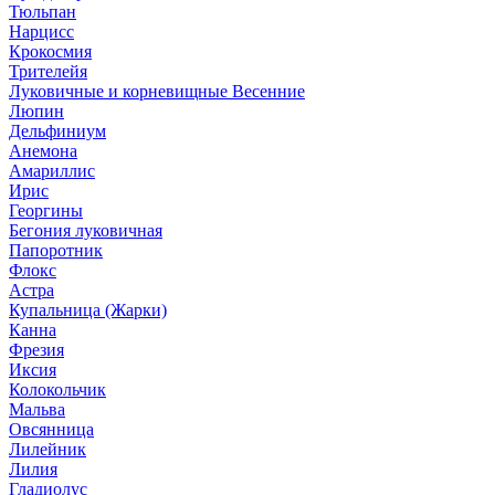
Тюльпан
Нарцисс
Крокосмия
Трителейя
Луковичные и корневищные Весенние
Люпин
Дельфиниум
Анемона
Амариллис
Ирис
Георгины
Бегония луковичная
Папоротник
Флокс
Астра
Купальница (Жарки)
Канна
Фрезия
Иксия
Колокольчик
Мальва
Овсянница
Лилейник
Лилия
Гладиолус