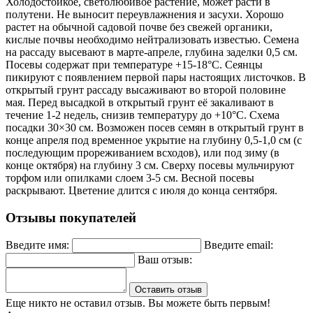
Холодостойкое, светолюбивое растение, может расти в
полутени. Не выносит переувлажнения и засухи. Хорошо
растет на обычной садовой почве без свежей органики,
кислые почвы необходимо нейтрализовать известью. Семена
на рассаду высевают в марте-апреле, глубина заделки 0,5 см.
Посевы содержат при температуре +15-18°С. Сеянцы
пикируют с появлением первой пары настоящих листочков. В
открытый грунт рассаду высаживают во второй половине
мая. Перед высадкой в открытый грунт её закаливают в
течение 1-2 недель, снизив температуру до +10°С. Схема
посадки 30×30 см. Возможен посев семян в открытый грунт в
конце апреля под временное укрытие на глубину 0,5-1,0 см (с
последующим прореживанием всходов), или под зиму (в
конце октября) на глубину 3 см. Сверху посевы мульчируют
торфом или опилками слоем 3-5 см. Весной посевы
раскрывают. Цветение длится с июля до конца сентября.
Отзывы покупателей
Введите имя:
Введите email:
Ваш отзыв:
Оставить отзыв
Еще никто не оставил отзыв. Вы можете быть первым!