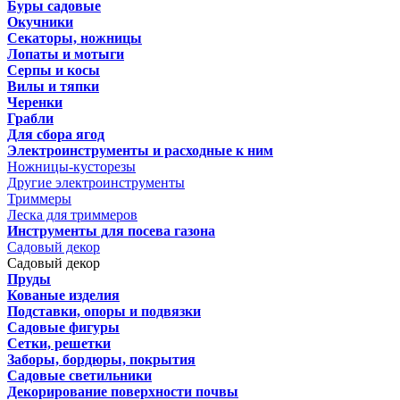
Буры садовые
Окучники
Секаторы, ножницы
Лопаты и мотыги
Серпы и косы
Вилы и тяпки
Черенки
Грабли
Для сбора ягод
Электроинструменты и расходные к ним
Ножницы-кусторезы
Другие электроинструменты
Триммеры
Леска для триммеров
Инструменты для посева газона
Садовый декор
Садовый декор
Пруды
Кованые изделия
Подставки, опоры и подвязки
Садовые фигуры
Сетки, решетки
Заборы, бордюры, покрытия
Садовые светильники
Декорирование поверхности почвы