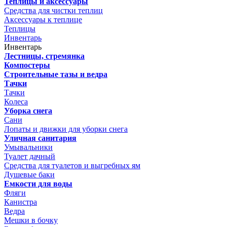
Теплицы и аксессуары
Средства для чистки теплиц
Аксессуары к теплице
Теплицы
Инвентарь
Инвентарь
Лестницы, стремянка
Компостеры
Строительные тазы и ведра
Тачки
Тачки
Колеса
Уборка снега
Сани
Лопаты и движки для уборки снега
Уличная санитария
Умывальники
Туалет дачный
Средства для туалетов и выгребных ям
Душевые баки
Емкости для воды
Фляги
Канистра
Ведра
Мешки в бочку