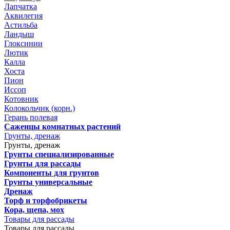
Лапчатка
Аквилегия
Астильба
Ландыш
Глоксинии
Лютик
Калла
Хоста
Пион
Иссоп
Котовник
Колокольчик (корн.)
Герань полевая
Саженцы комнатных растений
Грунты, дренаж
Грунты, дренаж
Грунты специализированные
Грунты для рассады
Компоненты для грунтов
Грунты универсальные
Дренаж
Торф и торфобрикеты
Кора, щепа, мох
Товары для рассады
Товары для рассады