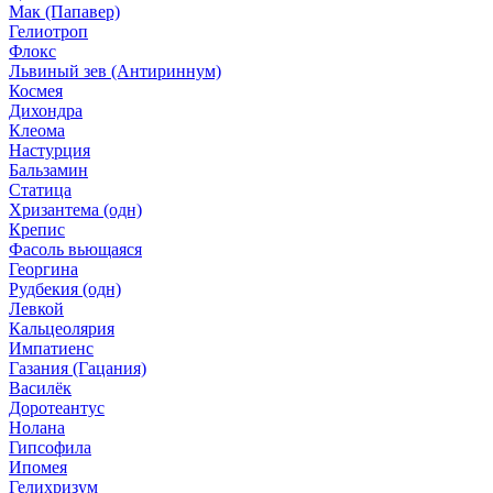
Мак (Папавер)
Гелиотроп
Флокс
Львиный зев (Антириннум)
Космея
Дихондра
Клеома
Настурция
Бальзамин
Статица
Хризантема (одн)
Крепис
Фасоль вьющаяся
Георгина
Рудбекия (одн)
Левкой
Кальцеолярия
Импатиенс
Газания (Гацания)
Василёк
Доротеантус
Нолана
Гипсофила
Ипомея
Гелихризум