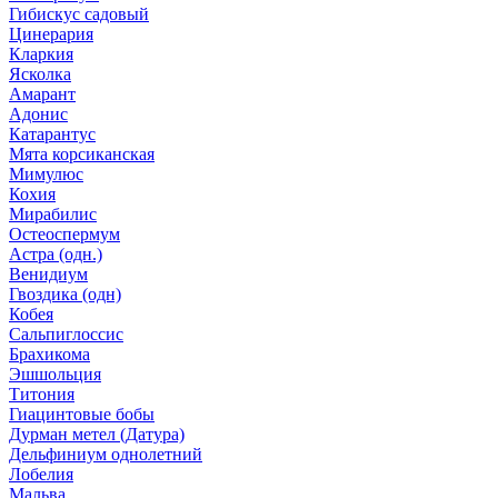
Гибискус садовый
Цинерария
Кларкия
Ясколка
Амарант
Адонис
Катарантус
Мята корсиканская
Мимулюс
Кохия
Мирабилис
Остеоспермум
Астра (одн.)
Венидиум
Гвоздика (одн)
Кобея
Сальпиглоссис
Брахикома
Эшшольция
Титония
Гиацинтовые бобы
Дурман метел (Датура)
Дельфиниум однолетний
Лобелия
Мальва