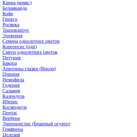
Канна (комн.)
Беламканда
Кофе
Гинкго
Росянка
Трахикарпус
Эхеверия
Семена однолетних цветов
Кореопсис (одн)
Смеси однолетних цветов
Петуния
Бакопа
Анютины глазки (Виола)
Цинния
Немофила
Годеция
Сальвия
Календула
Иберис
Космидиум
Пентас
Вербена
Эхиноцистис (Бешеный огурец)
Гомфрена
Целозия