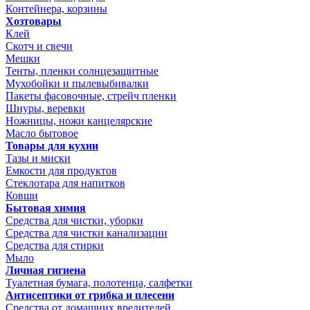
Контейнера, корзины
Хозтовары
Клей
Скотч и свечи
Мешки
Тенты, пленки солнцезащитные
Мухобойки и пылевыбивалки
Пакеты фасовочные, стрейч пленки
Шнуры, веревки
Ножницы, ножи канцелярские
Масло бытовое
Товары для кухни
Тазы и миски
Емкости для продуктов
Стеклотара для напитков
Ковши
Бытовая химия
Средства для чистки, уборки
Средства для чистки канализации
Средства для стирки
Мыло
Личная гигиена
Туалетная бумага, полотенца, салфетки
Антисептики от грибка и плесени
Средства от домашних вредителей