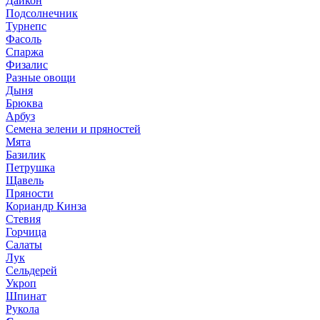
Дайкон
Подсолнечник
Турнепс
Фасоль
Спаржа
Физалис
Разные овощи
Дыня
Брюква
Арбуз
Семена зелени и пряностей
Мята
Базилик
Петрушка
Щавель
Пряности
Кориандр Кинза
Стевия
Горчица
Салаты
Лук
Сельдерей
Укроп
Шпинат
Рукола