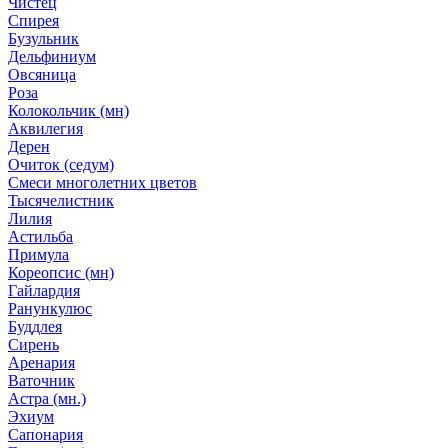
Чистец
Спирея
Бузульник
Дельфиниум
Овсяница
Роза
Колокольчик (мн)
Аквилегия
Дерен
Очиток (седум)
Смеси многолетних цветов
Тысячелистник
Лилия
Астильба
Примула
Кореопсис (мн)
Гайлардия
Ранункулюс
Буддлея
Сирень
Аренария
Ваточник
Астра (мн.)
Эхиум
Сапонария