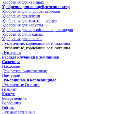
Удобрения для хвойных
Удобрения для овощей,зелени и ягод
Удобрения для огурцов, кабачков
Удобрение для зелени
Удобрения для томатов, перцев
Удобрения для капусты
Удобрения для картофеля и корнеплодов
Удобрения для ягодных
Удобрения для овощей
Луковичные, корневищные и саженцы
Луковичные, корневищные и саженцы
Лук-севок
Рассада клубники и земляники
Саженцы
Плодовые
Декоративно-лиственные
Цветущие
Луковичные и корневищные
Луковичные Осенние
Гиацинт
Крокус
Безвременник
Вербейник
Рябчик
Лук декоративный