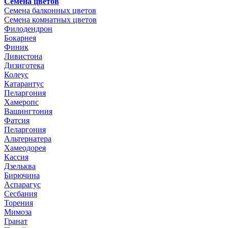
Семена цветов
Семена балконных цветов
Семена комнатных цветов
Филодендрон
Бокарнея
Финик
Ливистона
Дизиготека
Колеус
Катарантус
Пеларгония
Хамеропс
Вашингтония
Фатсия
Пеларгония
Альтернатера
Хамеодорея
Кассия
Дзельква
Бирючина
Аспарагус
Сесбания
Торения
Мимоза
Гранат