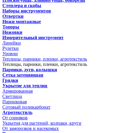
Плоскогубцы, длинногубцы, бокорезы
Степлера и скобы
Наборы инструментов
Отвертки
Ножи монтажные
Топоры
Ножовки
Измерительный инструмент
Линейки
Рулетки
Уровни
Теплицы, парники, пленки, агротекстиль
Теплицы, парники, пленки, агротекстиль
Парники, дуги, колышки
Сетка затеняющая
Грядки
Укрытие для теплиц
Армированная
Светлица
Парниковая
Сотовый поликарбонат
Агротекстиль
От сорняков
Укрытия для растений, колпаки, круги
От заморозков и насекомых