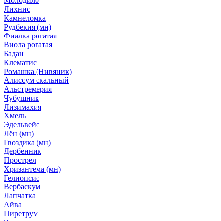
Молодило
Лихнис
Камнеломка
Рудбекия (мн)
Фиалка рогатая
Виола рогатая
Бадан
Клематис
Ромашка (Нивяник)
Алиссум скальный
Альстремерия
Чубушник
Лизимахия
Хмель
Эдельвейс
Лён (мн)
Гвоздика (мн)
Дербенник
Прострел
Хризантема (мн)
Гелиопсис
Вербаскум
Лапчатка
Айва
Пиретрум