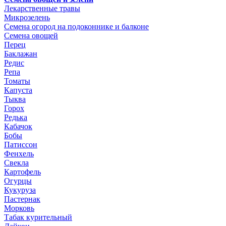
Лекарственные травы
Микрозелень
Семена огород на подоконнике и балконе
Семена овощей
Перец
Баклажан
Редис
Репа
Томаты
Капуста
Тыква
Горох
Редька
Кабачок
Бобы
Патиссон
Фенхель
Свекла
Картофель
Огурцы
Кукуруза
Пастернак
Морковь
Табак курительный