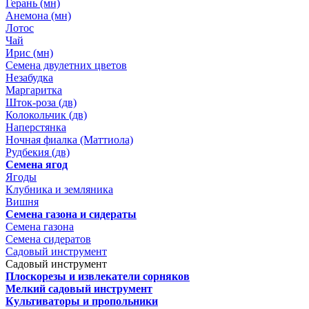
Герань (мн)
Анемона (мн)
Лотос
Чай
Ирис (мн)
Семена двулетних цветов
Незабудка
Маргаритка
Шток-роза (дв)
Колокольчик (дв)
Наперстянка
Ночная фиалка (Маттиола)
Рудбекия (дв)
Семена ягод
Ягоды
Клубника и земляника
Вишня
Семена газона и сидераты
Семена газона
Семена сидератов
Садовый инструмент
Садовый инструмент
Плоскорезы и извлекатели сорняков
Мелкий садовый инструмент
Культиваторы и пропольники