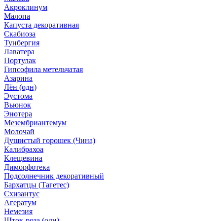
Акроклинум
Малопа
Капуста декоративная
Скабиоза
Тунбергия
Лаватера
Портулак
Гипсофила метельчатая
Азарина
Лён (одн)
Эустома
Вьюнок
Энотера
Мезембриантемум
Молочай
Душистый горошек (Чина)
Калибрахоа
Клещевина
Диморфотека
Подсолнечник декоративный
Бархатцы (Тагетес)
Схизантус
Агератум
Немезия
Шток-роза (одн)