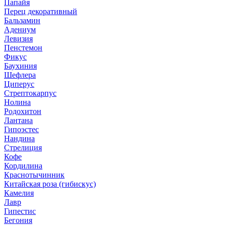
Папайя
Перец декоративный
Бальзамин
Адениум
Левизия
Пенстемон
Фикус
Баухиния
Шефлера
Циперус
Стрептокарпус
Нолина
Родохитон
Лантана
Гипоэстес
Нандина
Стрелиция
Кофе
Кордилина
Краснотычинник
Китайская роза (гибискус)
Камелия
Лавр
Гипестис
Бегония