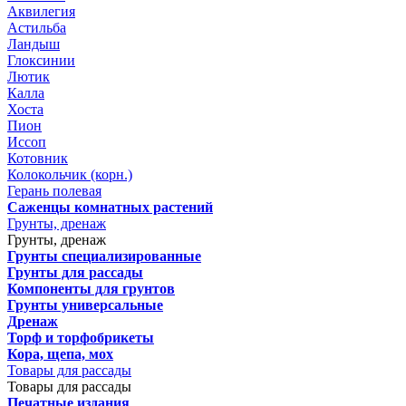
Аквилегия
Астильба
Ландыш
Глоксинии
Лютик
Калла
Хоста
Пион
Иссоп
Котовник
Колокольчик (корн.)
Герань полевая
Саженцы комнатных растений
Грунты, дренаж
Грунты, дренаж
Грунты специализированные
Грунты для рассады
Компоненты для грунтов
Грунты универсальные
Дренаж
Торф и торфобрикеты
Кора, щепа, мох
Товары для рассады
Товары для рассады
Печатные издания