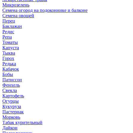
Микрозелень
Семена огород на подоконнике и балконе
Семена овощей
Перец
Баклажан
Редис
Репа
Томаты
Капуста
Тыква
Горох
Редька
Кабачок
Бобы
Патиссон
Фенхель
Свекла
Картофель
Огурцы
Кукуруза
Пастернак
Морковь
Табак курительный
Дайкон