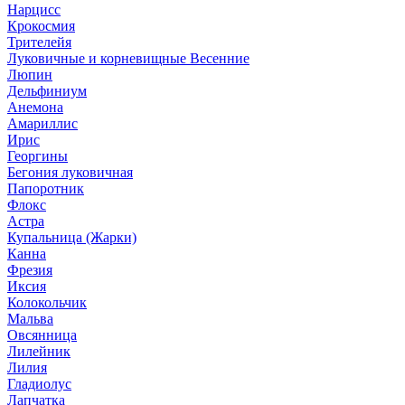
Нарцисс
Крокосмия
Трителейя
Луковичные и корневищные Весенние
Люпин
Дельфиниум
Анемона
Амариллис
Ирис
Георгины
Бегония луковичная
Папоротник
Флокс
Астра
Купальница (Жарки)
Канна
Фрезия
Иксия
Колокольчик
Мальва
Овсянница
Лилейник
Лилия
Гладиолус
Лапчатка