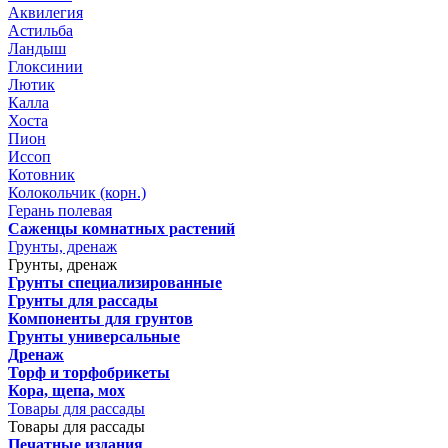
Аквилегия
Астильба
Ландыш
Глоксинии
Лютик
Калла
Хоста
Пион
Иссоп
Котовник
Колокольчик (корн.)
Герань полевая
Саженцы комнатных растений
Грунты, дренаж
Грунты, дренаж
Грунты специализированные
Грунты для рассады
Компоненты для грунтов
Грунты универсальные
Дренаж
Торф и торфобрикеты
Кора, щепа, мох
Товары для рассады
Товары для рассады
Печатные издания