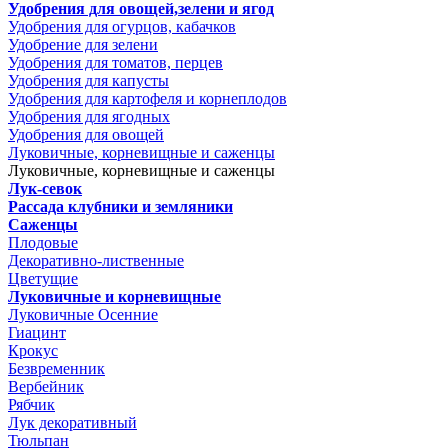
Удобрения для овощей,зелени и ягод
Удобрения для огурцов, кабачков
Удобрение для зелени
Удобрения для томатов, перцев
Удобрения для капусты
Удобрения для картофеля и корнеплодов
Удобрения для ягодных
Удобрения для овощей
Луковичные, корневищные и саженцы
Луковичные, корневищные и саженцы
Лук-севок
Рассада клубники и земляники
Саженцы
Плодовые
Декоративно-лиственные
Цветущие
Луковичные и корневищные
Луковичные Осенние
Гиацинт
Крокус
Безвременник
Вербейник
Рябчик
Лук декоративный
Тюльпан