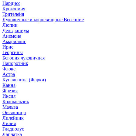
Нарцисс
Крокосмия
Трителейя
Луковичные и корневищные Весенние
Люпин
Дельфиниум
Анемона
Амариллис
Ирис
Георгины
Бегония луковичная
Папоротник
Флокс
Астра
Купальница (Жарки)
Канна
Фрезия
Иксия
Колокольчик
Мальва
Овсянница
Лилейник
Лилия
Гладиолус
Лапчатка