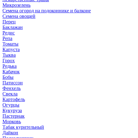
Микрозелень
Семена огород на подоконнике и балконе
Семена овощей
Перец
Баклажан
Редис
Репа
Томаты
Капуста
Тыква
Горох
Редька
Кабачок
Бобы
Патиссон
Фенхель
Свекла
Картофель
Огурцы
Кукуруза
Пастернак
Морковь
Табак курительный
Дайкон