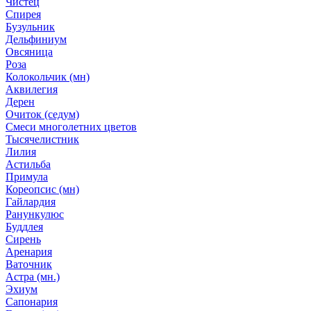
Чистец
Спирея
Бузульник
Дельфиниум
Овсяница
Роза
Колокольчик (мн)
Аквилегия
Дерен
Очиток (седум)
Смеси многолетних цветов
Тысячелистник
Лилия
Астильба
Примула
Кореопсис (мн)
Гайлардия
Ранункулюс
Буддлея
Сирень
Аренария
Ваточник
Астра (мн.)
Эхиум
Сапонария