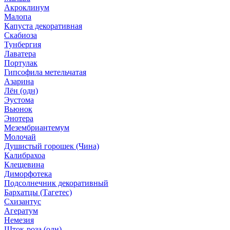
Акроклинум
Малопа
Капуста декоративная
Скабиоза
Тунбергия
Лаватера
Портулак
Гипсофила метельчатая
Азарина
Лён (одн)
Эустома
Вьюнок
Энотера
Мезембриантемум
Молочай
Душистый горошек (Чина)
Калибрахоа
Клещевина
Диморфотека
Подсолнечник декоративный
Бархатцы (Тагетес)
Схизантус
Агератум
Немезия
Шток-роза (одн)