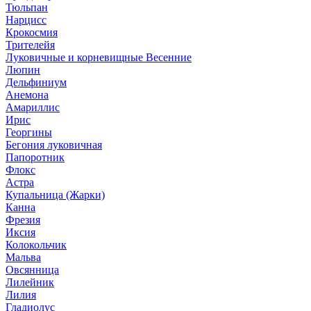
Тюльпан
Нарцисс
Крокосмия
Трителейя
Луковичные и корневищные Весенние
Люпин
Дельфиниум
Анемона
Амариллис
Ирис
Георгины
Бегония луковичная
Папоротник
Флокс
Астра
Купальница (Жарки)
Канна
Фрезия
Иксия
Колокольчик
Мальва
Овсянница
Лилейник
Лилия
Гладиолус