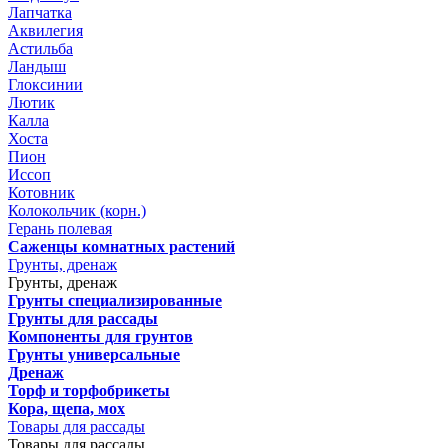
Лапчатка
Аквилегия
Астильба
Ландыш
Глоксинии
Лютик
Калла
Хоста
Пион
Иссоп
Котовник
Колокольчик (корн.)
Герань полевая
Саженцы комнатных растений
Грунты, дренаж
Грунты, дренаж
Грунты специализированные
Грунты для рассады
Компоненты для грунтов
Грунты универсальные
Дренаж
Торф и торфобрикеты
Кора, щепа, мох
Товары для рассады
Товары для рассады