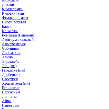
Молодило
Лихнис
Камнеломка
Рудбекия (мн)
Фиалка рогатая
Виола рогатая
Бадан
Клематис
Ромашка (Нивяник)
Алиссум скальный
Альстремерия
Чубушник
Лизимахия
Хмель
Эдельвейс
Лён (мн)
Гвоздика (мн)
Дербенник
Прострел
Хризантема (мн)
Гелиопсис
Вербаскум
Лапчатка
Айва
Пиретрум