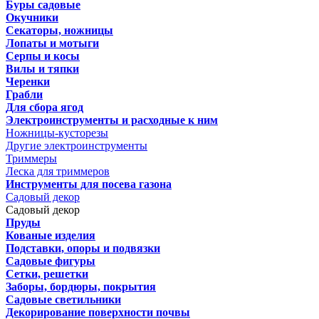
Буры садовые
Окучники
Секаторы, ножницы
Лопаты и мотыги
Серпы и косы
Вилы и тяпки
Черенки
Грабли
Для сбора ягод
Электроинструменты и расходные к ним
Ножницы-кусторезы
Другие электроинструменты
Триммеры
Леска для триммеров
Инструменты для посева газона
Садовый декор
Садовый декор
Пруды
Кованые изделия
Подставки, опоры и подвязки
Садовые фигуры
Сетки, решетки
Заборы, бордюры, покрытия
Садовые светильники
Декорирование поверхности почвы