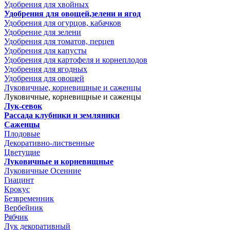
Удобрения для хвойных
Удобрения для овощей,зелени и ягод
Удобрения для огурцов, кабачков
Удобрение для зелени
Удобрения для томатов, перцев
Удобрения для капусты
Удобрения для картофеля и корнеплодов
Удобрения для ягодных
Удобрения для овощей
Луковичные, корневищные и саженцы
Луковичные, корневищные и саженцы
Лук-севок
Рассада клубники и земляники
Саженцы
Плодовые
Декоративно-лиственные
Цветущие
Луковичные и корневищные
Луковичные Осенние
Гиацинт
Крокус
Безвременник
Вербейник
Рябчик
Лук декоративный