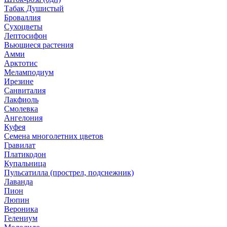
Табак Душистый
Броваллия
Сухоцветы
Лептосифон
Вьющиеся растения
Амми
Арктотис
Меламподиум
Ирезине
Санвиталия
Лакфиоль
Смолевка
Ангелония
Куфея
Семена многолетних цветов
Гравилат
Платикодон
Купальница
Пульсатилла (прострел, подснежник)
Лаванда
Пион
Люпин
Вероника
Гелениум