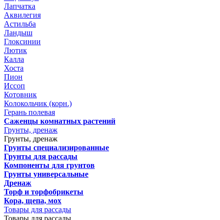
Лапчатка
Аквилегия
Астильба
Ландыш
Глоксинии
Лютик
Калла
Хоста
Пион
Иссоп
Котовник
Колокольчик (корн.)
Герань полевая
Саженцы комнатных растений
Грунты, дренаж
Грунты, дренаж
Грунты специализированные
Грунты для рассады
Компоненты для грунтов
Грунты универсальные
Дренаж
Торф и торфобрикеты
Кора, щепа, мох
Товары для рассады
Товары для рассады