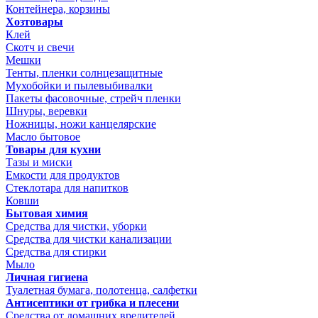
Контейнера, корзины
Хозтовары
Клей
Скотч и свечи
Мешки
Тенты, пленки солнцезащитные
Мухобойки и пылевыбивалки
Пакеты фасовочные, стрейч пленки
Шнуры, веревки
Ножницы, ножи канцелярские
Масло бытовое
Товары для кухни
Тазы и миски
Емкости для продуктов
Стеклотара для напитков
Ковши
Бытовая химия
Средства для чистки, уборки
Средства для чистки канализации
Средства для стирки
Мыло
Личная гигиена
Туалетная бумага, полотенца, салфетки
Антисептики от грибка и плесени
Средства от домашних вредителей