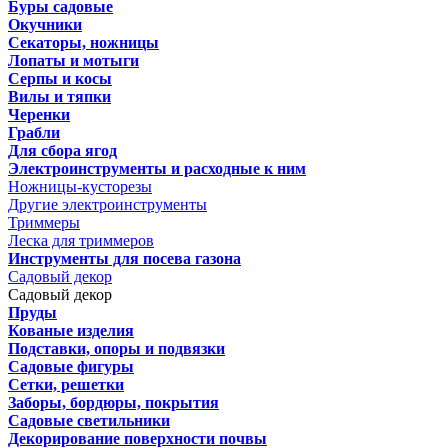
Буры садовые
Окучники
Секаторы, ножницы
Лопаты и мотыги
Серпы и косы
Вилы и тяпки
Черенки
Грабли
Для сбора ягод
Электроинструменты и расходные к ним
Ножницы-кусторезы
Другие электроинструменты
Триммеры
Леска для триммеров
Инструменты для посева газона
Садовый декор
Садовый декор
Пруды
Кованые изделия
Подставки, опоры и подвязки
Садовые фигуры
Сетки, решетки
Заборы, бордюры, покрытия
Садовые светильники
Декорирование поверхности почвы