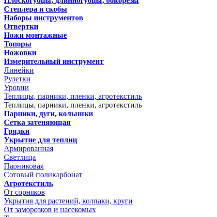
Плоскогубцы, длинногубцы, бокорезы
Степлера и скобы
Наборы инструментов
Отвертки
Ножи монтажные
Топоры
Ножовки
Измерительный инструмент
Линейки
Рулетки
Уровни
Теплицы, парники, пленки, агротекстиль
Теплицы, парники, пленки, агротекстиль
Парники, дуги, колышки
Сетка затеняющая
Грядки
Укрытие для теплиц
Армированная
Светлица
Парниковая
Сотовый поликарбонат
Агротекстиль
От сорняков
Укрытия для растений, колпаки, круги
От заморозков и насекомых