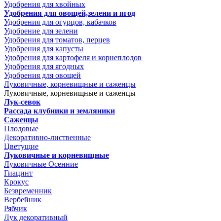
Удобрения для хвойных
Удобрения для овощей,зелени и ягод
Удобрения для огурцов, кабачков
Удобрение для зелени
Удобрения для томатов, перцев
Удобрения для капусты
Удобрения для картофеля и корнеплодов
Удобрения для ягодных
Удобрения для овощей
Луковичные, корневищные и саженцы
Луковичные, корневищные и саженцы
Лук-севок
Рассада клубники и земляники
Саженцы
Плодовые
Декоративно-лиственные
Цветущие
Луковичные и корневищные
Луковичные Осенние
Гиацинт
Крокус
Безвременник
Вербейник
Рябчик
Лук декоративный