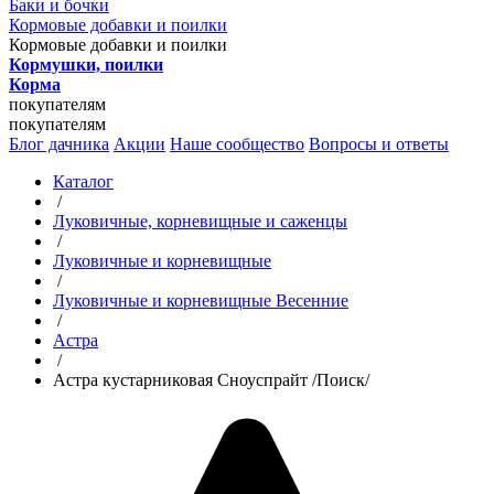
Баки и бочки
Кормовые добавки и поилки
Кормовые добавки и поилки
Кормушки, поилки
Корма
покупателям
покупателям
Блог дачника
Акции
Наше сообщество
Вопросы и ответы
Каталог
/
Луковичные, корневищные и саженцы
/
Луковичные и корневищные
/
Луковичные и корневищные Весенние
/
Астра
/
Астра кустарниковая Сноуспрайт /Поиск/