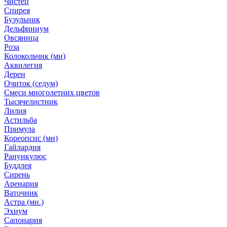
Чистец
Спирея
Бузульник
Дельфиниум
Овсяница
Роза
Колокольчик (мн)
Аквилегия
Дерен
Очиток (седум)
Смеси многолетних цветов
Тысячелистник
Лилия
Астильба
Примула
Кореопсис (мн)
Гайлардия
Ранункулюс
Буддлея
Сирень
Аренария
Ваточник
Астра (мн.)
Эхиум
Сапонария