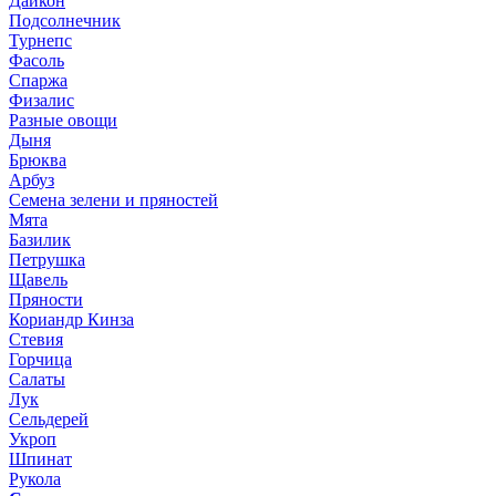
Дайкон
Подсолнечник
Турнепс
Фасоль
Спаржа
Физалис
Разные овощи
Дыня
Брюква
Арбуз
Семена зелени и пряностей
Мята
Базилик
Петрушка
Щавель
Пряности
Кориандр Кинза
Стевия
Горчица
Салаты
Лук
Сельдерей
Укроп
Шпинат
Рукола