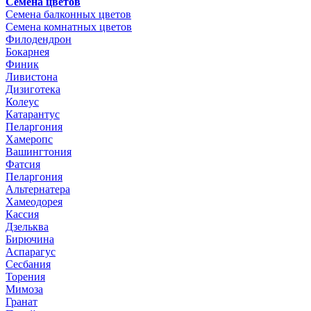
Семена цветов
Семена балконных цветов
Семена комнатных цветов
Филодендрон
Бокарнея
Финик
Ливистона
Дизиготека
Колеус
Катарантус
Пеларгония
Хамеропс
Вашингтония
Фатсия
Пеларгония
Альтернатера
Хамеодорея
Кассия
Дзельква
Бирючина
Аспарагус
Сесбания
Торения
Мимоза
Гранат