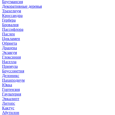
Бругмансия
Декоративные деревья
Трахелиум
Кроссандра
Гербера
Бровалия
Пассифлора
Паслен
Цикламен
Обриета
Драцена
Экзакум
Глоксиния
Населла
Примула
Бруссонетия
Делоникс
Пахиподиум
Юкка
Гортензия
Гаультерия
Эвкалипт
Литопс
Кактус
Абутилон