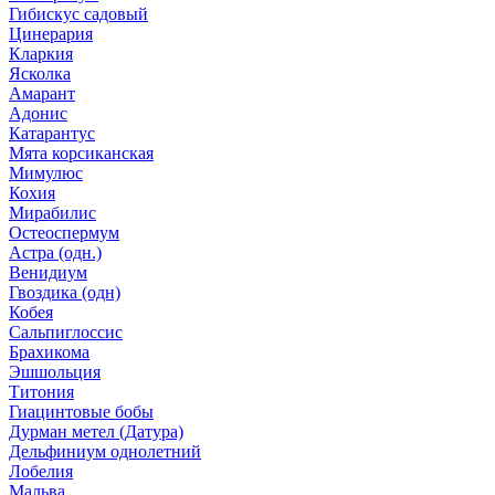
Гибискус садовый
Цинерария
Кларкия
Ясколка
Амарант
Адонис
Катарантус
Мята корсиканская
Мимулюс
Кохия
Мирабилис
Остеоспермум
Астра (одн.)
Венидиум
Гвоздика (одн)
Кобея
Сальпиглоссис
Брахикома
Эшшольция
Титония
Гиацинтовые бобы
Дурман метел (Датура)
Дельфиниум однолетний
Лобелия
Мальва