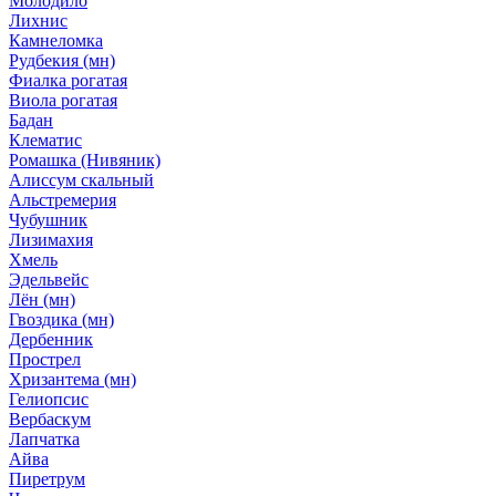
Молодило
Лихнис
Камнеломка
Рудбекия (мн)
Фиалка рогатая
Виола рогатая
Бадан
Клематис
Ромашка (Нивяник)
Алиссум скальный
Альстремерия
Чубушник
Лизимахия
Хмель
Эдельвейс
Лён (мн)
Гвоздика (мн)
Дербенник
Прострел
Хризантема (мн)
Гелиопсис
Вербаскум
Лапчатка
Айва
Пиретрум