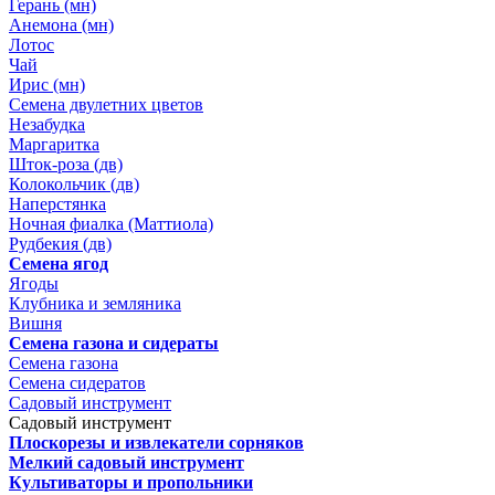
Герань (мн)
Анемона (мн)
Лотос
Чай
Ирис (мн)
Семена двулетних цветов
Незабудка
Маргаритка
Шток-роза (дв)
Колокольчик (дв)
Наперстянка
Ночная фиалка (Маттиола)
Рудбекия (дв)
Семена ягод
Ягоды
Клубника и земляника
Вишня
Семена газона и сидераты
Семена газона
Семена сидератов
Садовый инструмент
Садовый инструмент
Плоскорезы и извлекатели сорняков
Мелкий садовый инструмент
Культиваторы и пропольники