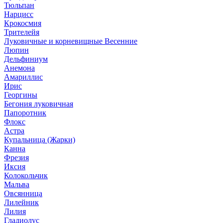
Тюльпан
Нарцисс
Крокосмия
Трителейя
Луковичные и корневищные Весенние
Люпин
Дельфиниум
Анемона
Амариллис
Ирис
Георгины
Бегония луковичная
Папоротник
Флокс
Астра
Купальница (Жарки)
Канна
Фрезия
Иксия
Колокольчик
Мальва
Овсянница
Лилейник
Лилия
Гладиолус