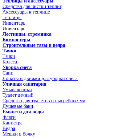
Теплицы и аксессуары
Средства для чистки теплиц
Аксессуары к теплице
Теплицы
Инвентарь
Инвентарь
Лестницы, стремянка
Компостеры
Строительные тазы и ведра
Тачки
Тачки
Колеса
Уборка снега
Сани
Лопаты и движки для уборки снега
Уличная санитария
Умывальники
Туалет дачный
Средства для туалетов и выгребных ям
Душевые баки
Емкости для воды
Фляги
Канистра
Ведра
Мешки в бочку