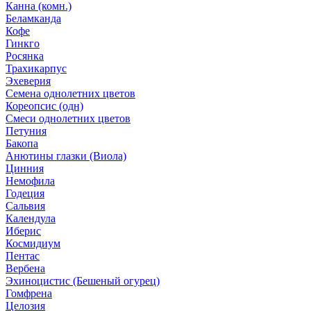
Канна (комн.)
Беламканда
Кофе
Гинкго
Росянка
Трахикарпус
Эхеверия
Семена однолетних цветов
Кореопсис (одн)
Смеси однолетних цветов
Петуния
Бакопа
Анютины глазки (Виола)
Цинния
Немофила
Годеция
Сальвия
Календула
Иберис
Космидиум
Пентас
Вербена
Эхиноцистис (Бешеный огурец)
Гомфрена
Целозия