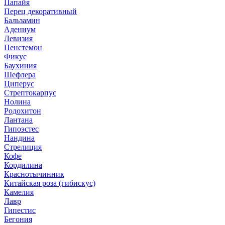
Папайя
Перец декоративный
Бальзамин
Адениум
Левизия
Пенстемон
Фикус
Баухиния
Шефлера
Циперус
Стрептокарпус
Нолина
Родохитон
Лантана
Гипоэстес
Нандина
Стрелиция
Кофе
Кордилина
Краснотычинник
Китайская роза (гибискус)
Камелия
Лавр
Гипестис
Бегония