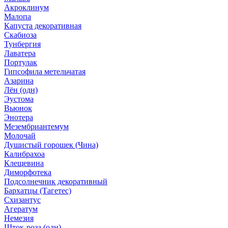
Акроклинум
Малопа
Капуста декоративная
Скабиоза
Тунбергия
Лаватера
Портулак
Гипсофила метельчатая
Азарина
Лён (одн)
Эустома
Вьюнок
Энотера
Мезембриантемум
Молочай
Душистый горошек (Чина)
Калибрахоа
Клещевина
Диморфотека
Подсолнечник декоративный
Бархатцы (Тагетес)
Схизантус
Агератум
Немезия
Шток-роза (одн)