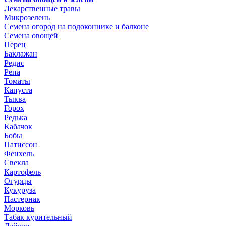
Лекарственные травы
Микрозелень
Семена огород на подоконнике и балконе
Семена овощей
Перец
Баклажан
Редис
Репа
Томаты
Капуста
Тыква
Горох
Редька
Кабачок
Бобы
Патиссон
Фенхель
Свекла
Картофель
Огурцы
Кукуруза
Пастернак
Морковь
Табак курительный