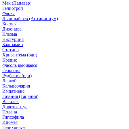
Мак (Папавер)
Гелиотроп
Флокс
Львиный зев (Антириннум)
Космея
Дихондра
Клеома
Настурция
Бальзамин
Статица
Хризантема (одн)
Крепис
Фасоль вьющаяся
Георгина
Рудбекия (одн)
Левкой
Кальцеолярия
Импатиенс
Газания (Гацания)
Василёк
Доротеантус
Нолана
Гипсофила
Ипомея
Гелихризум