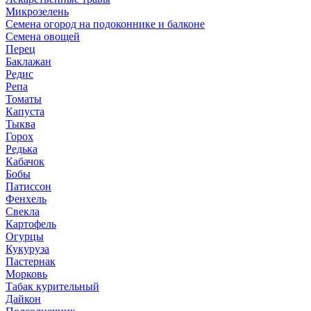
Микрозелень
Семена огород на подоконнике и балконе
Семена овощей
Перец
Баклажан
Редис
Репа
Томаты
Капуста
Тыква
Горох
Редька
Кабачок
Бобы
Патиссон
Фенхель
Свекла
Картофель
Огурцы
Кукуруза
Пастернак
Морковь
Табак курительный
Дайкон