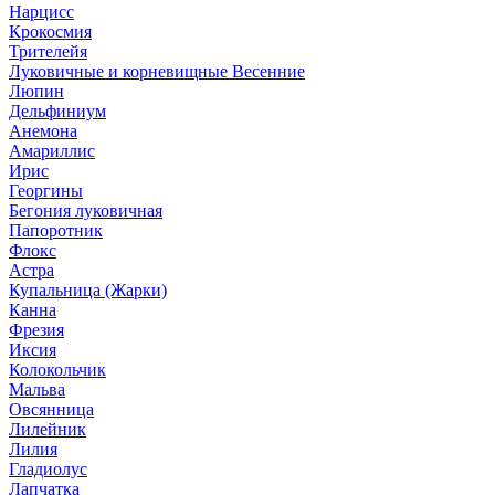
Нарцисс
Крокосмия
Трителейя
Луковичные и корневищные Весенние
Люпин
Дельфиниум
Анемона
Амариллис
Ирис
Георгины
Бегония луковичная
Папоротник
Флокс
Астра
Купальница (Жарки)
Канна
Фрезия
Иксия
Колокольчик
Мальва
Овсянница
Лилейник
Лилия
Гладиолус
Лапчатка