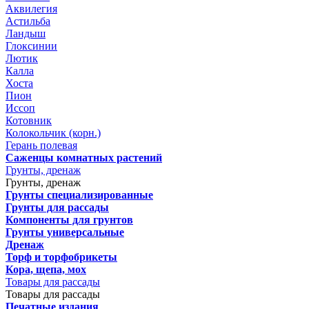
Аквилегия
Астильба
Ландыш
Глоксинии
Лютик
Калла
Хоста
Пион
Иссоп
Котовник
Колокольчик (корн.)
Герань полевая
Саженцы комнатных растений
Грунты, дренаж
Грунты, дренаж
Грунты специализированные
Грунты для рассады
Компоненты для грунтов
Грунты универсальные
Дренаж
Торф и торфобрикеты
Кора, щепа, мох
Товары для рассады
Товары для рассады
Печатные издания