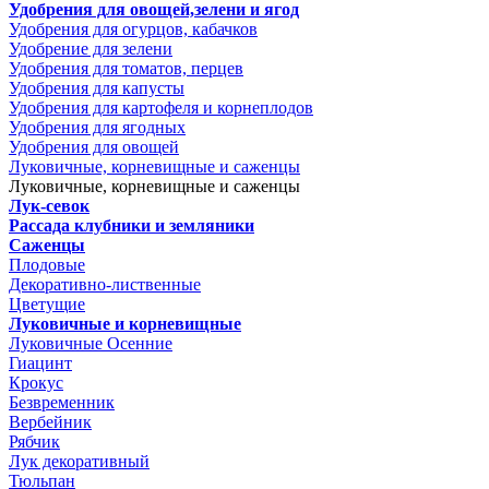
Удобрения для овощей,зелени и ягод
Удобрения для огурцов, кабачков
Удобрение для зелени
Удобрения для томатов, перцев
Удобрения для капусты
Удобрения для картофеля и корнеплодов
Удобрения для ягодных
Удобрения для овощей
Луковичные, корневищные и саженцы
Луковичные, корневищные и саженцы
Лук-севок
Рассада клубники и земляники
Саженцы
Плодовые
Декоративно-лиственные
Цветущие
Луковичные и корневищные
Луковичные Осенние
Гиацинт
Крокус
Безвременник
Вербейник
Рябчик
Лук декоративный
Тюльпан