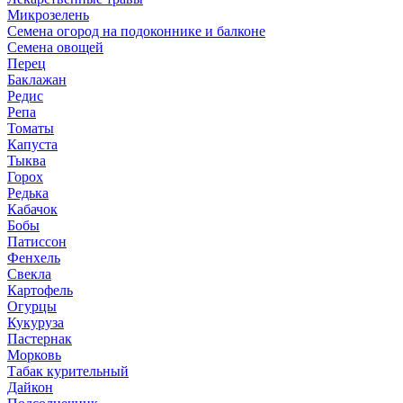
Микрозелень
Семена огород на подоконнике и балконе
Семена овощей
Перец
Баклажан
Редис
Репа
Томаты
Капуста
Тыква
Горох
Редька
Кабачок
Бобы
Патиссон
Фенхель
Свекла
Картофель
Огурцы
Кукуруза
Пастернак
Морковь
Табак курительный
Дайкон