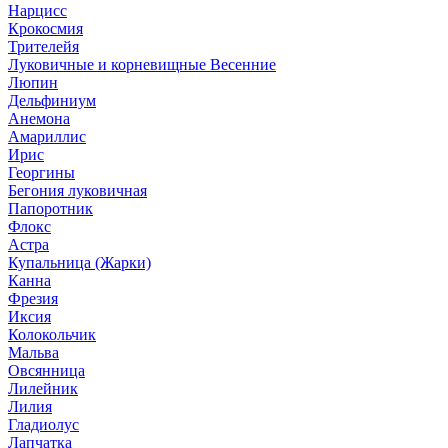
Нарцисс
Крокосмия
Трителейя
Луковичные и корневищные Весенние
Люпин
Дельфиниум
Анемона
Амариллис
Ирис
Георгины
Бегония луковичная
Папоротник
Флокс
Астра
Купальница (Жарки)
Канна
Фрезия
Иксия
Колокольчик
Мальва
Овсянница
Лилейник
Лилия
Гладиолус
Лапчатка