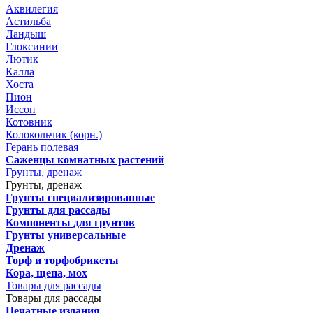
Аквилегия
Астильба
Ландыш
Глоксинии
Лютик
Калла
Хоста
Пион
Иссоп
Котовник
Колокольчик (корн.)
Герань полевая
Саженцы комнатных растений
Грунты, дренаж
Грунты, дренаж
Грунты специализированные
Грунты для рассады
Компоненты для грунтов
Грунты универсальные
Дренаж
Торф и торфобрикеты
Кора, щепа, мох
Товары для рассады
Товары для рассады
Печатные издания