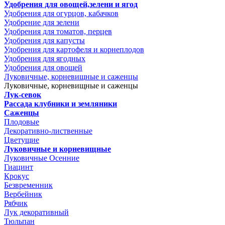
Удобрения для овощей,зелени и ягод
Удобрения для огурцов, кабачков
Удобрение для зелени
Удобрения для томатов, перцев
Удобрения для капусты
Удобрения для картофеля и корнеплодов
Удобрения для ягодных
Удобрения для овощей
Луковичные, корневищные и саженцы
Луковичные, корневищные и саженцы
Лук-севок
Рассада клубники и земляники
Саженцы
Плодовые
Декоративно-лиственные
Цветущие
Луковичные и корневищные
Луковичные Осенние
Гиацинт
Крокус
Безвременник
Вербейник
Рябчик
Лук декоративный
Тюльпан