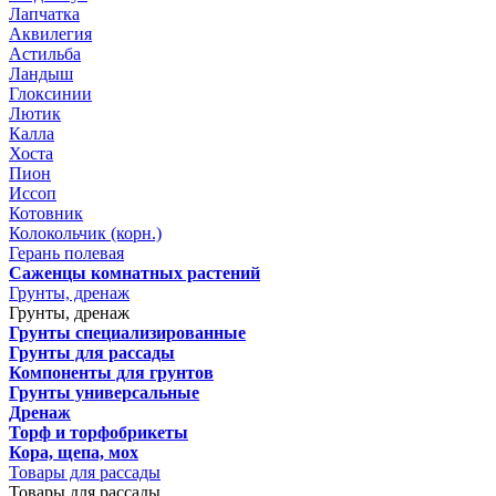
Лапчатка
Аквилегия
Астильба
Ландыш
Глоксинии
Лютик
Калла
Хоста
Пион
Иссоп
Котовник
Колокольчик (корн.)
Герань полевая
Саженцы комнатных растений
Грунты, дренаж
Грунты, дренаж
Грунты специализированные
Грунты для рассады
Компоненты для грунтов
Грунты универсальные
Дренаж
Торф и торфобрикеты
Кора, щепа, мох
Товары для рассады
Товары для рассады