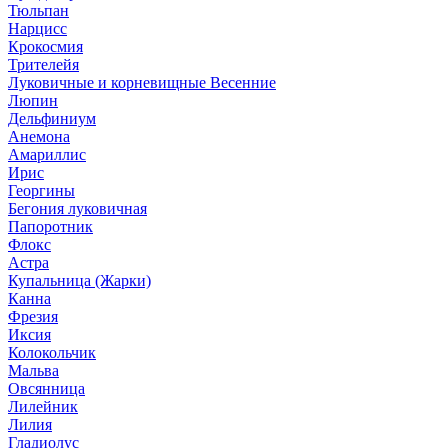
Тюльпан
Нарцисс
Крокосмия
Трителейя
Луковичные и корневищные Весенние
Люпин
Дельфиниум
Анемона
Амариллис
Ирис
Георгины
Бегония луковичная
Папоротник
Флокс
Астра
Купальница (Жарки)
Канна
Фрезия
Иксия
Колокольчик
Мальва
Овсянница
Лилейник
Лилия
Гладиолус