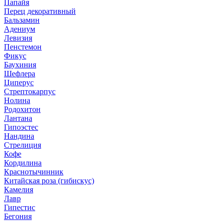
Папайя
Перец декоративный
Бальзамин
Адениум
Левизия
Пенстемон
Фикус
Баухиния
Шефлера
Циперус
Стрептокарпус
Нолина
Родохитон
Лантана
Гипоэстес
Нандина
Стрелиция
Кофе
Кордилина
Краснотычинник
Китайская роза (гибискус)
Камелия
Лавр
Гипестис
Бегония