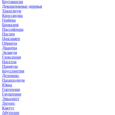
Бругмансия
Декоративные деревья
Трахелиум
Кроссандра
Гербера
Бровалия
Пассифлора
Паслен
Цикламен
Обриета
Драцена
Экзакум
Глоксиния
Населла
Примула
Бруссонетия
Делоникс
Пахиподиум
Юкка
Гортензия
Гаультерия
Эвкалипт
Литопс
Кактус
Абутилон