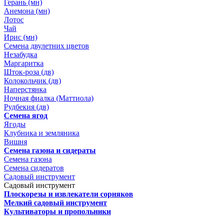
Герань (мн)
Анемона (мн)
Лотос
Чай
Ирис (мн)
Семена двулетних цветов
Незабудка
Маргаритка
Шток-роза (дв)
Колокольчик (дв)
Наперстянка
Ночная фиалка (Маттиола)
Рудбекия (дв)
Семена ягод
Ягоды
Клубника и земляника
Вишня
Семена газона и сидераты
Семена газона
Семена сидератов
Садовый инструмент
Садовый инструмент
Плоскорезы и извлекатели сорняков
Мелкий садовый инструмент
Культиваторы и пропольники