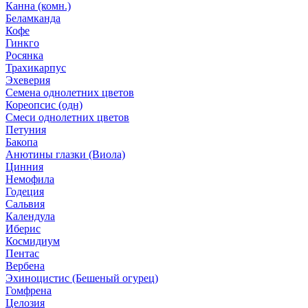
Канна (комн.)
Беламканда
Кофе
Гинкго
Росянка
Трахикарпус
Эхеверия
Семена однолетних цветов
Кореопсис (одн)
Смеси однолетних цветов
Петуния
Бакопа
Анютины глазки (Виола)
Цинния
Немофила
Годеция
Сальвия
Календула
Иберис
Космидиум
Пентас
Вербена
Эхиноцистис (Бешеный огурец)
Гомфрена
Целозия