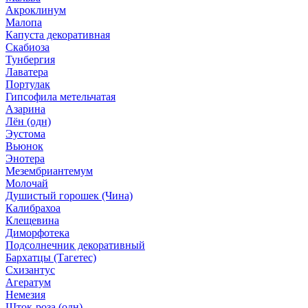
Акроклинум
Малопа
Капуста декоративная
Скабиоза
Тунбергия
Лаватера
Портулак
Гипсофила метельчатая
Азарина
Лён (одн)
Эустома
Вьюнок
Энотера
Мезембриантемум
Молочай
Душистый горошек (Чина)
Калибрахоа
Клещевина
Диморфотека
Подсолнечник декоративный
Бархатцы (Тагетес)
Схизантус
Агератум
Немезия
Шток-роза (одн)