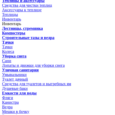
Теплицы и аксессуары
Средства для чистки теплиц
Аксессуары к теплице
Теплицы
Инвентарь
Инвентарь
Лестницы, стремянка
Компостеры
Строительные тазы и ведра
Тачки
Тачки
Колеса
Уборка снега
Сани
Лопаты и движки для уборки снега
Уличная санитария
Умывальники
Туалет дачный
Средства для туалетов и выгребных ям
Душевые баки
Емкости для воды
Фляги
Канистра
Ведра
Мешки в бочку