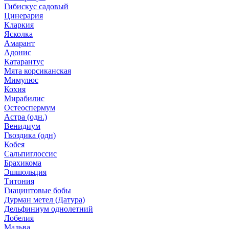
Гибискус садовый
Цинерария
Кларкия
Ясколка
Амарант
Адонис
Катарантус
Мята корсиканская
Мимулюс
Кохия
Мирабилис
Остеоспермум
Астра (одн.)
Венидиум
Гвоздика (одн)
Кобея
Сальпиглоссис
Брахикома
Эшшольция
Титония
Гиацинтовые бобы
Дурман метел (Датура)
Дельфиниум однолетний
Лобелия
Мальва