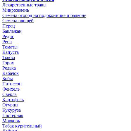
Лекарственные травы
Микрозелень
Семена огород на подоконнике и балконе
Семена овощей
Перец
Баклажан
Редис
Репа
Томаты
Капуста
Тыква
Горох
Редька
Кабачок
Бобы
Патиссон
Фенхель
Свекла
Картофель
Огурцы
Кукуруза
Пастернак
Морковь
Табак курительный