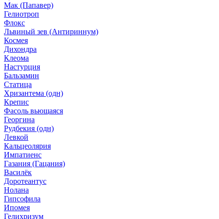
Мак (Папавер)
Гелиотроп
Флокс
Львиный зев (Антириннум)
Космея
Дихондра
Клеома
Настурция
Бальзамин
Статица
Хризантема (одн)
Крепис
Фасоль вьющаяся
Георгина
Рудбекия (одн)
Левкой
Кальцеолярия
Импатиенс
Газания (Гацания)
Василёк
Доротеантус
Нолана
Гипсофила
Ипомея
Гелихризум