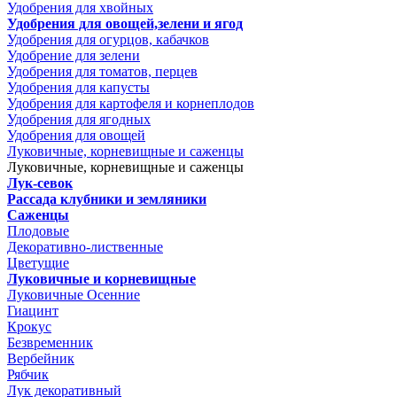
Удобрения для хвойных
Удобрения для овощей,зелени и ягод
Удобрения для огурцов, кабачков
Удобрение для зелени
Удобрения для томатов, перцев
Удобрения для капусты
Удобрения для картофеля и корнеплодов
Удобрения для ягодных
Удобрения для овощей
Луковичные, корневищные и саженцы
Луковичные, корневищные и саженцы
Лук-севок
Рассада клубники и земляники
Саженцы
Плодовые
Декоративно-лиственные
Цветущие
Луковичные и корневищные
Луковичные Осенние
Гиацинт
Крокус
Безвременник
Вербейник
Рябчик
Лук декоративный