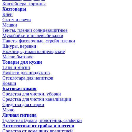
Контейнера, корзины
Хозтовары
Клей
Скотч и свечи
Мешки
Тенты, пленки солнцезащитные
Мухобойки и пылевыбивалки
Пакеты фасовочные, стрейч пленки
Шнуры, веревки
Ножницы, ножи канцелярские
Масло бытовое
Товары для кухни
Тазы и миски
Емкости для продуктов
Стеклотара для напитков
Ковши
Бытовая химия
Средства для чистки, уборки
Средства для чистки канализации
Средства для стирки
Мыло
Личная гигиена
Туалетная бумага, полотенца, салфетки
Антисептики от грибка и плесени
Средства от домашних вредителей