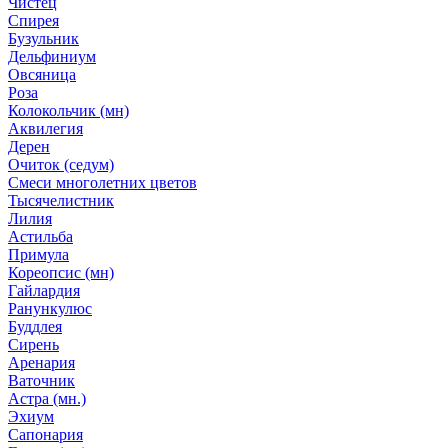
Чистец
Спирея
Бузульник
Дельфиниум
Овсяница
Роза
Колокольчик (мн)
Аквилегия
Дерен
Очиток (седум)
Смеси многолетних цветов
Тысячелистник
Лилия
Астильба
Примула
Кореопсис (мн)
Гайлардия
Ранункулюс
Буддлея
Сирень
Аренария
Ваточник
Астра (мн.)
Эхиум
Сапонария