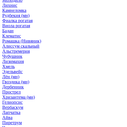
Молодило
Лихнис
Камнеломка
Рудбекия (мн)
Фиалка рогатая
Виола рогатая
Бадан
Клематис
Ромашка (Нивяник)
Алиссум скальный
Альстремерия
Чубушник
Лизимахия
Хмель
Эдельвейс
Лён (мн)
Гвоздика (мн)
Дербенник
Прострел
Хризантема (мн)
Гелиопсис
Вербаскум
Лапчатка
Айва
Пиретрум