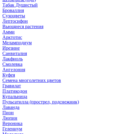
Табак Душистый
Броваллия
Сухоцветы
Лептосифон
Вьющиеся растения
Амми
Арктотис
Меламподиум
Ирезине
Санвиталия
Лакфиоль
Смолевка
Ангелония
Куфея
Семена многолетних цветов
Гравилат
Платикодон
Купальница
Пульсатилла (прострел, подснежник)
Лаванда
Пион
Люпин
Вероника
Гелениум