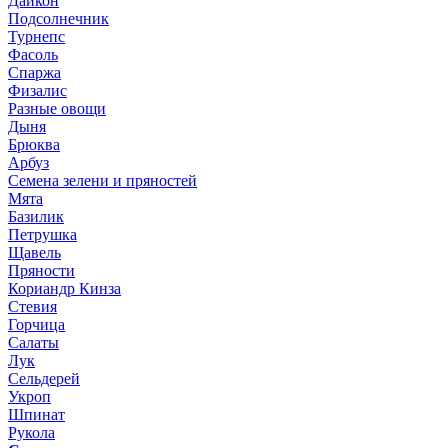
Дайкон
Подсолнечник
Турнепс
Фасоль
Спаржа
Физалис
Разные овощи
Дыня
Брюква
Арбуз
Семена зелени и пряностей
Мята
Базилик
Петрушка
Щавель
Пряности
Кориандр Кинза
Стевия
Горчица
Салаты
Лук
Сельдерей
Укроп
Шпинат
Рукола