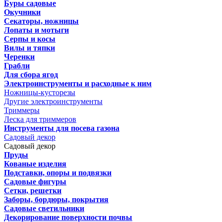
Буры садовые
Окучники
Секаторы, ножницы
Лопаты и мотыги
Серпы и косы
Вилы и тяпки
Черенки
Грабли
Для сбора ягод
Электроинструменты и расходные к ним
Ножницы-кусторезы
Другие электроинструменты
Триммеры
Леска для триммеров
Инструменты для посева газона
Садовый декор
Садовый декор
Пруды
Кованые изделия
Подставки, опоры и подвязки
Садовые фигуры
Сетки, решетки
Заборы, бордюры, покрытия
Садовые светильники
Декорирование поверхности почвы