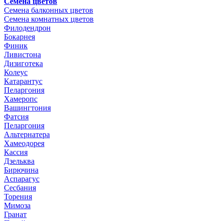
Семена цветов
Семена балконных цветов
Семена комнатных цветов
Филодендрон
Бокарнея
Финик
Ливистона
Дизиготека
Колеус
Катарантус
Пеларгония
Хамеропс
Вашингтония
Фатсия
Пеларгония
Альтернатера
Хамеодорея
Кассия
Дзельква
Бирючина
Аспарагус
Сесбания
Торения
Мимоза
Гранат