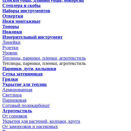
Плоскогубцы, длинногубцы, бокорезы
Степлера и скобы
Наборы инструментов
Отвертки
Ножи монтажные
Топоры
Ножовки
Измерительный инструмент
Линейки
Рулетки
Уровни
Теплицы, парники, пленки, агротекстиль
Теплицы, парники, пленки, агротекстиль
Парники, дуги, колышки
Сетка затеняющая
Грядки
Укрытие для теплиц
Армированная
Светлица
Парниковая
Сотовый поликарбонат
Агротекстиль
От сорняков
Укрытия для растений, колпаки, круги
От заморозков и насекомых