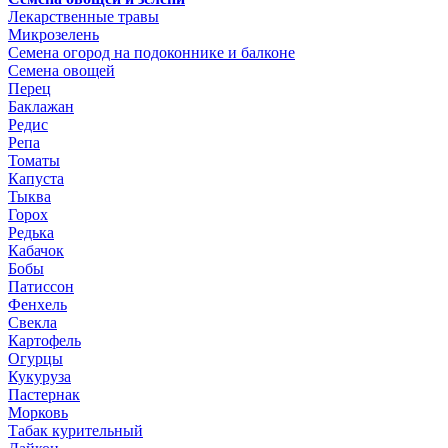
Лекарственные травы
Микрозелень
Семена огород на подоконнике и балконе
Семена овощей
Перец
Баклажан
Редис
Репа
Томаты
Капуста
Тыква
Горох
Редька
Кабачок
Бобы
Патиссон
Фенхель
Свекла
Картофель
Огурцы
Кукуруза
Пастернак
Морковь
Табак курительный