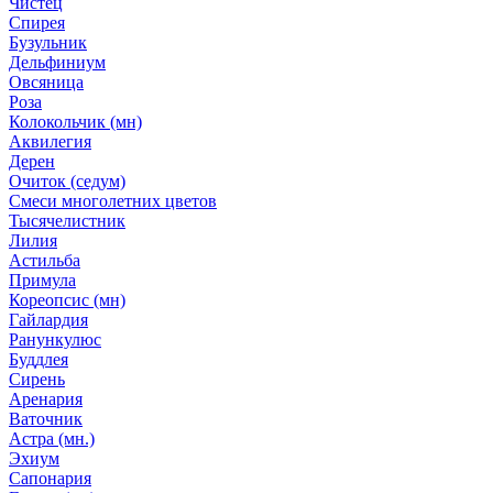
Чистец
Спирея
Бузульник
Дельфиниум
Овсяница
Роза
Колокольчик (мн)
Аквилегия
Дерен
Очиток (седум)
Смеси многолетних цветов
Тысячелистник
Лилия
Астильба
Примула
Кореопсис (мн)
Гайлардия
Ранункулюс
Буддлея
Сирень
Аренария
Ваточник
Астра (мн.)
Эхиум
Сапонария