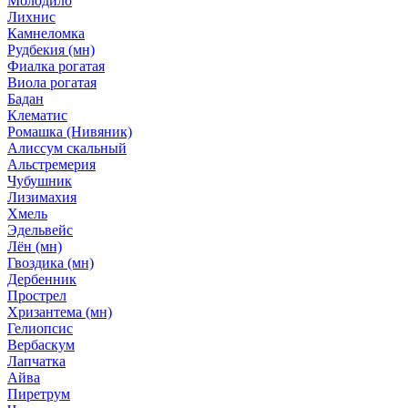
Молодило
Лихнис
Камнеломка
Рудбекия (мн)
Фиалка рогатая
Виола рогатая
Бадан
Клематис
Ромашка (Нивяник)
Алиссум скальный
Альстремерия
Чубушник
Лизимахия
Хмель
Эдельвейс
Лён (мн)
Гвоздика (мн)
Дербенник
Прострел
Хризантема (мн)
Гелиопсис
Вербаскум
Лапчатка
Айва
Пиретрум