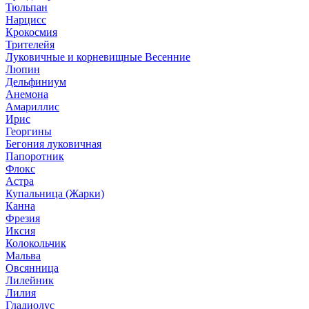
Тюльпан
Нарцисс
Крокосмия
Трителейя
Луковичные и корневищные Весенние
Люпин
Дельфиниум
Анемона
Амариллис
Ирис
Георгины
Бегония луковичная
Папоротник
Флокс
Астра
Купальница (Жарки)
Канна
Фрезия
Иксия
Колокольчик
Мальва
Овсянница
Лилейник
Лилия
Гладиолус