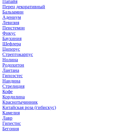
Папайя
Перец декоративный
Бальзамин
Адениум
Левизия
Пенстемон
Фикус
Баухиния
Шефлера
Циперус
Стрептокарпус
Нолина
Родохитон
Лантана
Гипоэстес
Нандина
Стрелиция
Кофе
Кордилина
Краснотычинник
Китайская роза (гибискус)
Камелия
Лавр
Гипестис
Бегония