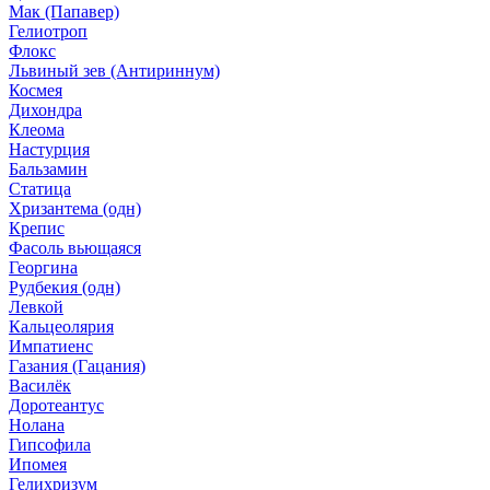
Мак (Папавер)
Гелиотроп
Флокс
Львиный зев (Антириннум)
Космея
Дихондра
Клеома
Настурция
Бальзамин
Статица
Хризантема (одн)
Крепис
Фасоль вьющаяся
Георгина
Рудбекия (одн)
Левкой
Кальцеолярия
Импатиенс
Газания (Гацания)
Василёк
Доротеантус
Нолана
Гипсофила
Ипомея
Гелихризум