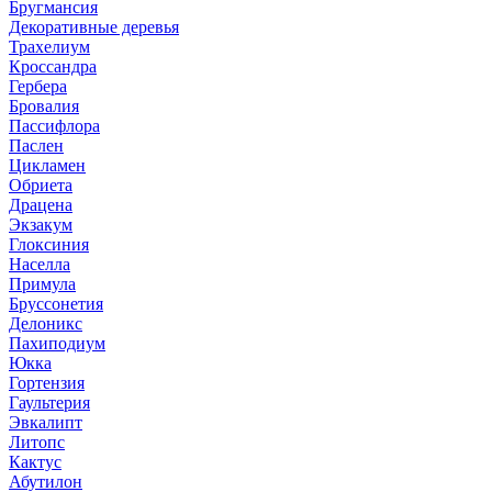
Бругмансия
Декоративные деревья
Трахелиум
Кроссандра
Гербера
Бровалия
Пассифлора
Паслен
Цикламен
Обриета
Драцена
Экзакум
Глоксиния
Населла
Примула
Бруссонетия
Делоникс
Пахиподиум
Юкка
Гортензия
Гаультерия
Эвкалипт
Литопс
Кактус
Абутилон