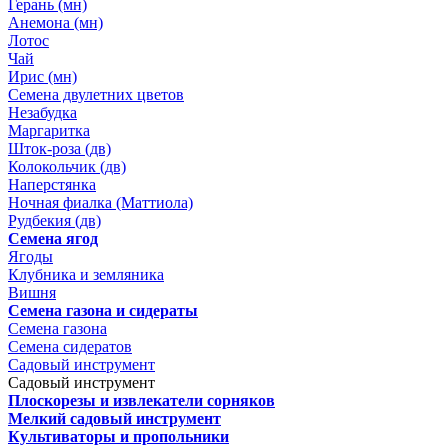
Герань (мн)
Анемона (мн)
Лотос
Чай
Ирис (мн)
Семена двулетних цветов
Незабудка
Маргаритка
Шток-роза (дв)
Колокольчик (дв)
Наперстянка
Ночная фиалка (Маттиола)
Рудбекия (дв)
Семена ягод
Ягоды
Клубника и земляника
Вишня
Семена газона и сидераты
Семена газона
Семена сидератов
Садовый инструмент
Садовый инструмент
Плоскорезы и извлекатели сорняков
Мелкий садовый инструмент
Культиваторы и пропольники