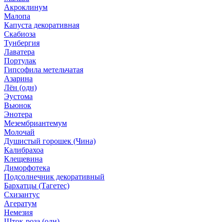
Акроклинум
Малопа
Капуста декоративная
Скабиоза
Тунбергия
Лаватера
Портулак
Гипсофила метельчатая
Азарина
Лён (одн)
Эустома
Вьюнок
Энотера
Мезембриантемум
Молочай
Душистый горошек (Чина)
Калибрахоа
Клещевина
Диморфотека
Подсолнечник декоративный
Бархатцы (Тагетес)
Схизантус
Агератум
Немезия
Шток-роза (одн)