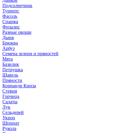
Дайкон
Подсолнечник
Турнепс
Фасоль
Спаржа
Физалис
Разные овощи
Дыня
Брюква
Арбуз
Семена зелени и пряностей
Мята
Базилик
Петрушка
Щавель
Пряности
Кориандр Кинза
Стевия
Горчица
Салаты
Лук
Сельдерей
Укроп
Шпинат
Рукола