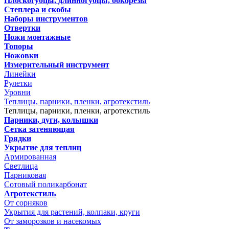
Плоскогубцы, длинногубцы, бокорезы
Степлера и скобы
Наборы инструментов
Отвертки
Ножи монтажные
Топоры
Ножовки
Измерительный инструмент
Линейки
Рулетки
Уровни
Теплицы, парники, пленки, агротекстиль
Теплицы, парники, пленки, агротекстиль
Парники, дуги, колышки
Сетка затеняющая
Грядки
Укрытие для теплиц
Армированная
Светлица
Парниковая
Сотовый поликарбонат
Агротекстиль
От сорняков
Укрытия для растений, колпаки, круги
От заморозков и насекомых