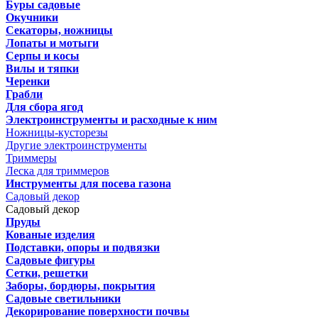
Буры садовые
Окучники
Секаторы, ножницы
Лопаты и мотыги
Серпы и косы
Вилы и тяпки
Черенки
Грабли
Для сбора ягод
Электроинструменты и расходные к ним
Ножницы-кусторезы
Другие электроинструменты
Триммеры
Леска для триммеров
Инструменты для посева газона
Садовый декор
Садовый декор
Пруды
Кованые изделия
Подставки, опоры и подвязки
Садовые фигуры
Сетки, решетки
Заборы, бордюры, покрытия
Садовые светильники
Декорирование поверхности почвы