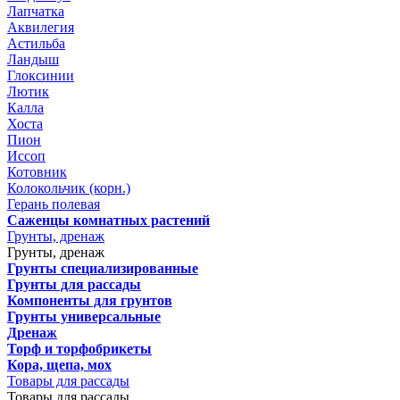
Лапчатка
Аквилегия
Астильба
Ландыш
Глоксинии
Лютик
Калла
Хоста
Пион
Иссоп
Котовник
Колокольчик (корн.)
Герань полевая
Саженцы комнатных растений
Грунты, дренаж
Грунты, дренаж
Грунты специализированные
Грунты для рассады
Компоненты для грунтов
Грунты универсальные
Дренаж
Торф и торфобрикеты
Кора, щепа, мох
Товары для рассады
Товары для рассады