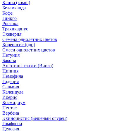
Канна (комн.)
Беламканда
Кофе
Гинкго
Росянка
Трахикарпус
Эхеверия
Семена однолетних цветов
Кореопсис (одн)
Смеси однолетних цветов
Петуния
Бакопа
Анютины глазки (Виола)
Цинния
Немофила
Годеция
Сальвия
Календула
Иберис
Космидиум
Пентас
Вербена
Эхиноцистис (Бешеный огурец)
Гомфрена
Целозия