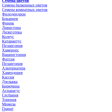
Семена цветов
Семена балконных цветов
Семена комнатных цветов
Филодендрон
Бокарнея
Финик
Ливистона
Дизиготека
Колеус
Катарантус
Пеларгония
Хамеропс
Вашингтония
Фатсия
Пеларгония
Альтернатера
Хамеодорея
Кассия
Дзельква
Бирючина
Аспарагус
Сесбания
Торения
Мимоза
Гранат