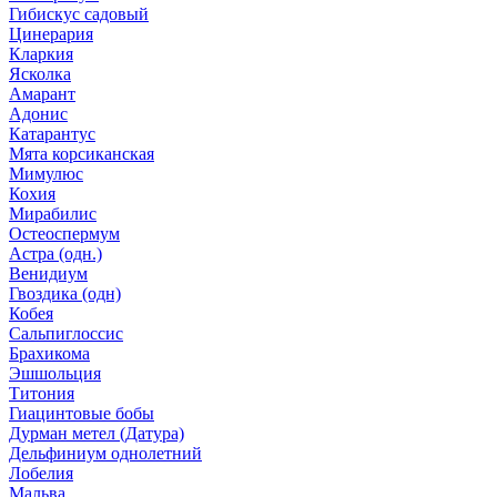
Гибискус садовый
Цинерария
Кларкия
Ясколка
Амарант
Адонис
Катарантус
Мята корсиканская
Мимулюс
Кохия
Мирабилис
Остеоспермум
Астра (одн.)
Венидиум
Гвоздика (одн)
Кобея
Сальпиглоссис
Брахикома
Эшшольция
Титония
Гиацинтовые бобы
Дурман метел (Датура)
Дельфиниум однолетний
Лобелия
Мальва