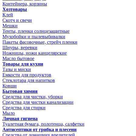
Контейнера, корзины
Хозтовары
Клей
Скотч и свечи
Мешки
Тенты, пленки солнцезащитные
Мухобойки и пылевыбивалки
Пакеты фасовочные, стрейч пленки
Шнуры, веревки
Ножницы, ножи канцелярские
Масло бытовое
Товары для кухни
Тазы и миски
Емкости для продуктов
Стеклотара для напитков
Ковши
Бытовая химия
Средства для чистки, уборки
Средства для чистки канализации
Средства для стирки
Мыло
Личная гигиена
Туалетная бумага, полотенца, салфетки
Антисептики от грибка и плесени
Средства от домашних вредителей