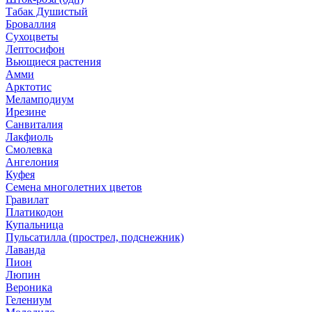
Табак Душистый
Броваллия
Сухоцветы
Лептосифон
Вьющиеся растения
Амми
Арктотис
Меламподиум
Ирезине
Санвиталия
Лакфиоль
Смолевка
Ангелония
Куфея
Семена многолетних цветов
Гравилат
Платикодон
Купальница
Пульсатилла (прострел, подснежник)
Лаванда
Пион
Люпин
Вероника
Гелениум