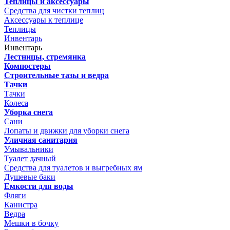
Теплицы и аксессуары
Средства для чистки теплиц
Аксессуары к теплице
Теплицы
Инвентарь
Инвентарь
Лестницы, стремянка
Компостеры
Строительные тазы и ведра
Тачки
Тачки
Колеса
Уборка снега
Сани
Лопаты и движки для уборки снега
Уличная санитария
Умывальники
Туалет дачный
Средства для туалетов и выгребных ям
Душевые баки
Емкости для воды
Фляги
Канистра
Ведра
Мешки в бочку