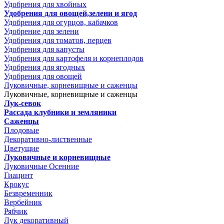
Удобрения для хвойных
Удобрения для овощей,зелени и ягод
Удобрения для огурцов, кабачков
Удобрение для зелени
Удобрения для томатов, перцев
Удобрения для капусты
Удобрения для картофеля и корнеплодов
Удобрения для ягодных
Удобрения для овощей
Луковичные, корневищные и саженцы
Луковичные, корневищные и саженцы
Лук-севок
Рассада клубники и земляники
Саженцы
Плодовые
Декоративно-лиственные
Цветущие
Луковичные и корневищные
Луковичные Осенние
Гиацинт
Крокус
Безвременник
Вербейник
Рябчик
Лук декоративный