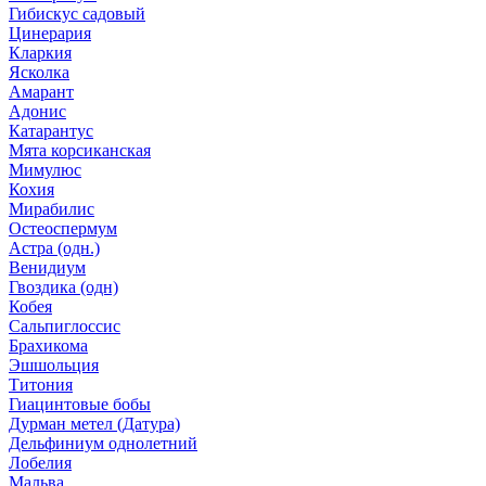
Гибискус садовый
Цинерария
Кларкия
Ясколка
Амарант
Адонис
Катарантус
Мята корсиканская
Мимулюс
Кохия
Мирабилис
Остеоспермум
Астра (одн.)
Венидиум
Гвоздика (одн)
Кобея
Сальпиглоссис
Брахикома
Эшшольция
Титония
Гиацинтовые бобы
Дурман метел (Датура)
Дельфиниум однолетний
Лобелия
Мальва