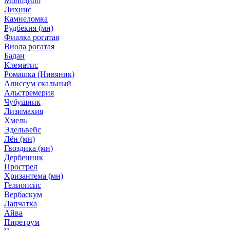
Молодило
Лихнис
Камнеломка
Рудбекия (мн)
Фиалка рогатая
Виола рогатая
Бадан
Клематис
Ромашка (Нивяник)
Алиссум скальный
Альстремерия
Чубушник
Лизимахия
Хмель
Эдельвейс
Лён (мн)
Гвоздика (мн)
Дербенник
Прострел
Хризантема (мн)
Гелиопсис
Вербаскум
Лапчатка
Айва
Пиретрум