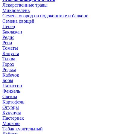
Лекарственные травы
Микрозелень
Семена огород на подоконнике и балконе
Семена овощей
Перец
Баклажан
Редис
Репа
Томаты
Капуста
Тыква
Горох
Редька
Кабачок
Бобы
Патиссон
Фенхель
Свекла
Картофель
Огурцы
Кукуруза
Пастернак
Морковь
Табак курительный