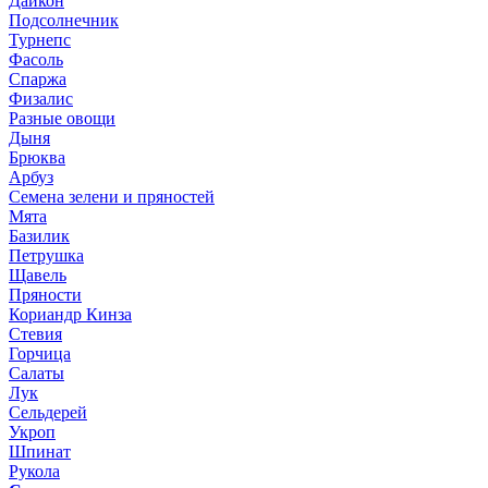
Дайкон
Подсолнечник
Турнепс
Фасоль
Спаржа
Физалис
Разные овощи
Дыня
Брюква
Арбуз
Семена зелени и пряностей
Мята
Базилик
Петрушка
Щавель
Пряности
Кориандр Кинза
Стевия
Горчица
Салаты
Лук
Сельдерей
Укроп
Шпинат
Рукола