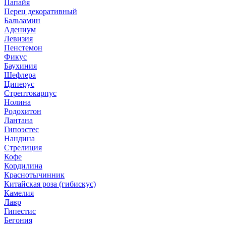
Папайя
Перец декоративный
Бальзамин
Адениум
Левизия
Пенстемон
Фикус
Баухиния
Шефлера
Циперус
Стрептокарпус
Нолина
Родохитон
Лантана
Гипоэстес
Нандина
Стрелиция
Кофе
Кордилина
Краснотычинник
Китайская роза (гибискус)
Камелия
Лавр
Гипестис
Бегония