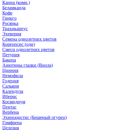
Канна (комн.)
Беламканда
Кофе
Гинкго
Росянка
Трахикарпус
Эхеверия
Семена однолетних цветов
Кореопсис (одн)
Смеси однолетних цветов
Петуния
Бакопа
Анютины глазки (Виола)
Цинния
Немофила
Годеция
Сальвия
Календула
Иберис
Космидиум
Пентас
Вербена
Эхиноцистис (Бешеный огурец)
Гомфрена
Целозия