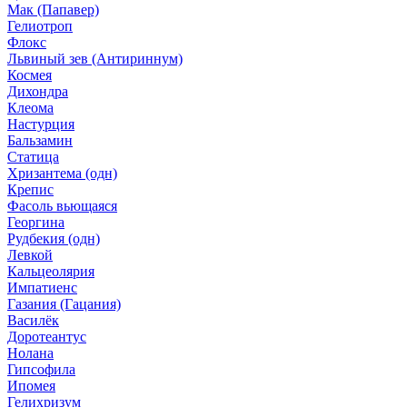
Мак (Папавер)
Гелиотроп
Флокс
Львиный зев (Антириннум)
Космея
Дихондра
Клеома
Настурция
Бальзамин
Статица
Хризантема (одн)
Крепис
Фасоль вьющаяся
Георгина
Рудбекия (одн)
Левкой
Кальцеолярия
Импатиенс
Газания (Гацания)
Василёк
Доротеантус
Нолана
Гипсофила
Ипомея
Гелихризум