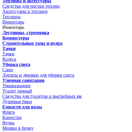
Теплицы и аксессуары
Средства для чистки теплиц
Аксессуары к теплице
Теплицы
Инвентарь
Инвентарь
Лестницы, стремянка
Компостеры
Строительные тазы и ведра
Тачки
Тачки
Колеса
Уборка снега
Сани
Лопаты и движки для уборки снега
Уличная санитария
Умывальники
Туалет дачный
Средства для туалетов и выгребных ям
Душевые баки
Емкости для воды
Фляги
Канистра
Ведра
Мешки в бочку