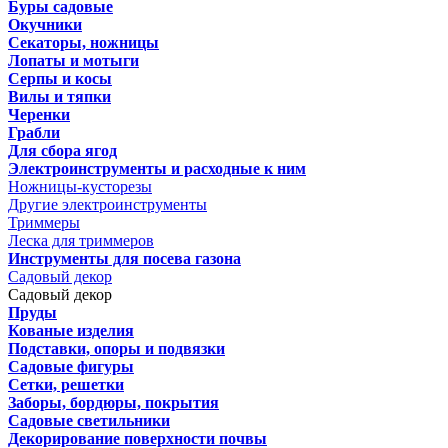
Буры садовые
Окучники
Секаторы, ножницы
Лопаты и мотыги
Серпы и косы
Вилы и тяпки
Черенки
Грабли
Для сбора ягод
Электроинструменты и расходные к ним
Ножницы-кусторезы
Другие электроинструменты
Триммеры
Леска для триммеров
Инструменты для посева газона
Садовый декор
Садовый декор
Пруды
Кованые изделия
Подставки, опоры и подвязки
Садовые фигуры
Сетки, решетки
Заборы, бордюры, покрытия
Садовые светильники
Декорирование поверхности почвы