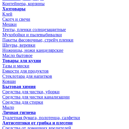
Контейнера, корзины
Хозтовары
Клей
Скотч и свечи
Мешки
Тенты, пленки солнцезащитные
Мухобойки и пылевыбивалки
Пакеты фасовочные, стрейч пленки
Шнуры, веревки
Ножницы, ножи канцелярские
Масло бытовое
Товары для кухни
Тазы и миски
Емкости для продуктов
Стеклотара для напитков
Ковши
Бытовая химия
Средства для чистки, уборки
Средства для чистки канализации
Средства для стирки
Мыло
Личная гигиена
Туалетная бумага, полотенца, салфетки
Антисептики от грибка и плесени
Средства от домашних вредителей