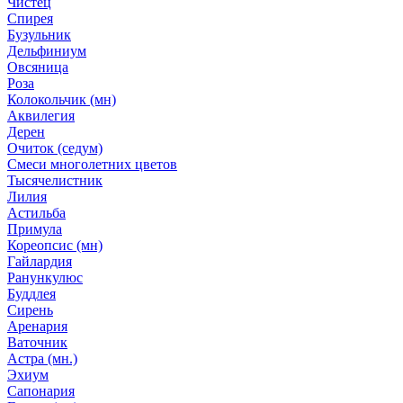
Чистец
Спирея
Бузульник
Дельфиниум
Овсяница
Роза
Колокольчик (мн)
Аквилегия
Дерен
Очиток (седум)
Смеси многолетних цветов
Тысячелистник
Лилия
Астильба
Примула
Кореопсис (мн)
Гайлардия
Ранункулюс
Буддлея
Сирень
Аренария
Ваточник
Астра (мн.)
Эхиум
Сапонария