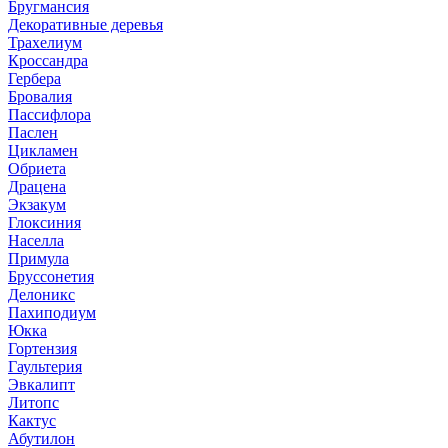
Бругмансия
Декоративные деревья
Трахелиум
Кроссандра
Гербера
Бровалия
Пассифлора
Паслен
Цикламен
Обриета
Драцена
Экзакум
Глоксиния
Населла
Примула
Бруссонетия
Делоникс
Пахиподиум
Юкка
Гортензия
Гаультерия
Эвкалипт
Литопс
Кактус
Абутилон