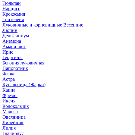
Тюльпан
Нарцисс
Крокосмия
Трителейя
Луковичные и корневищные Весенние
Люпин
Дельфиниум
Анемона
Амариллис
Ирис
Георгины
Бегония луковичная
Папоротник
Флокс
Астра
Купальница (Жарки)
Канна
Фрезия
Иксия
Колокольчик
Мальва
Овсянница
Лилейник
Лилия
Гладиолус