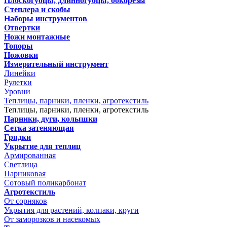
Плоскогубцы, длинногубцы, бокорезы
Степлера и скобы
Наборы инструментов
Отвертки
Ножи монтажные
Топоры
Ножовки
Измерительный инструмент
Линейки
Рулетки
Уровни
Теплицы, парники, пленки, агротекстиль
Теплицы, парники, пленки, агротекстиль
Парники, дуги, колышки
Сетка затеняющая
Грядки
Укрытие для теплиц
Армированная
Светлица
Парниковая
Сотовый поликарбонат
Агротекстиль
От сорняков
Укрытия для растений, колпаки, круги
От заморозков и насекомых