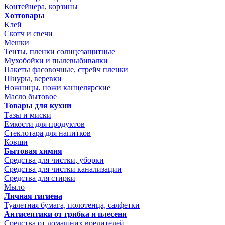
Контейнера, корзины
Хозтовары
Клей
Скотч и свечи
Мешки
Тенты, пленки солнцезащитные
Мухобойки и пылевыбивалки
Пакеты фасовочные, стрейч пленки
Шнуры, веревки
Ножницы, ножи канцелярские
Масло бытовое
Товары для кухни
Тазы и миски
Емкости для продуктов
Стеклотара для напитков
Ковши
Бытовая химия
Средства для чистки, уборки
Средства для чистки канализации
Средства для стирки
Мыло
Личная гигиена
Туалетная бумага, полотенца, салфетки
Антисептики от грибка и плесени
Средства от домашних вредителей