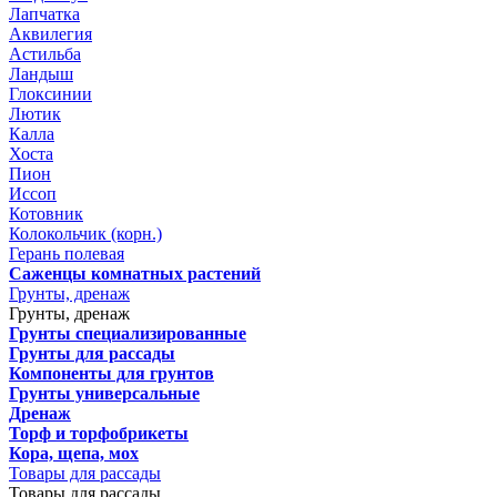
Лапчатка
Аквилегия
Астильба
Ландыш
Глоксинии
Лютик
Калла
Хоста
Пион
Иссоп
Котовник
Колокольчик (корн.)
Герань полевая
Саженцы комнатных растений
Грунты, дренаж
Грунты, дренаж
Грунты специализированные
Грунты для рассады
Компоненты для грунтов
Грунты универсальные
Дренаж
Торф и торфобрикеты
Кора, щепа, мох
Товары для рассады
Товары для рассады