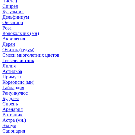
Чистец
Спирея
Бузульник
Дельфиниум
Овсяница
Роза
Колокольчик (мн)
Аквилегия
Дерен
Очиток (седум)
Смеси многолетних цветов
Тысячелистник
Лилия
Астильба
Примула
Кореопсис (мн)
Гайлардия
Ранункулюс
Буддлея
Сирень
Аренария
Ваточник
Астра (мн.)
Эхиум
Сапонария