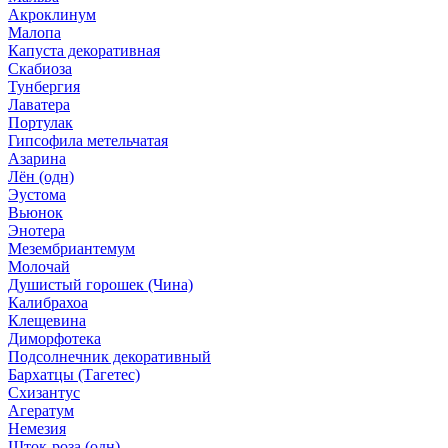
Акроклинум
Малопа
Капуста декоративная
Скабиоза
Тунбергия
Лаватера
Портулак
Гипсофила метельчатая
Азарина
Лён (одн)
Эустома
Вьюнок
Энотера
Мезембриантемум
Молочай
Душистый горошек (Чина)
Калибрахоа
Клещевина
Диморфотека
Подсолнечник декоративный
Бархатцы (Тагетес)
Схизантус
Агератум
Немезия
Шток-роза (одн)