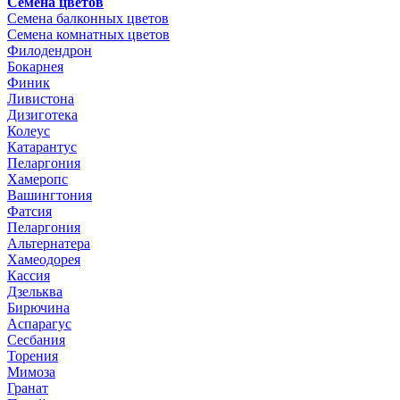
Семена цветов
Семена балконных цветов
Семена комнатных цветов
Филодендрон
Бокарнея
Финик
Ливистона
Дизиготека
Колеус
Катарантус
Пеларгония
Хамеропс
Вашингтония
Фатсия
Пеларгония
Альтернатера
Хамеодорея
Кассия
Дзельква
Бирючина
Аспарагус
Сесбания
Торения
Мимоза
Гранат