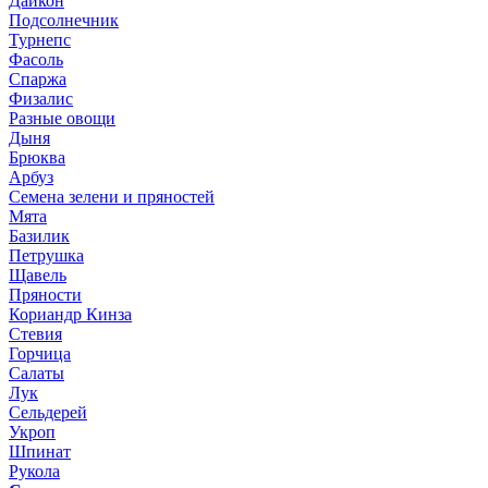
Дайкон
Подсолнечник
Турнепс
Фасоль
Спаржа
Физалис
Разные овощи
Дыня
Брюква
Арбуз
Семена зелени и пряностей
Мята
Базилик
Петрушка
Щавель
Пряности
Кориандр Кинза
Стевия
Горчица
Салаты
Лук
Сельдерей
Укроп
Шпинат
Рукола