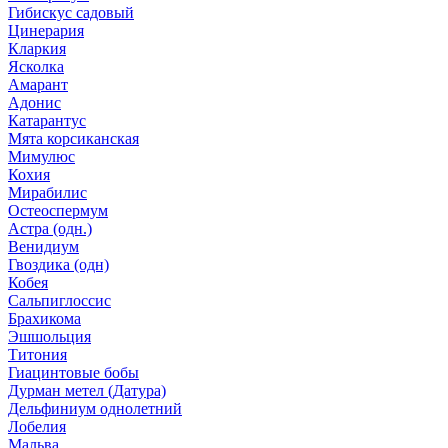
Гибискус садовый
Цинерария
Кларкия
Ясколка
Амарант
Адонис
Катарантус
Мята корсиканская
Мимулюс
Кохия
Мирабилис
Остеоспермум
Астра (одн.)
Венидиум
Гвоздика (одн)
Кобея
Сальпиглоссис
Брахикома
Эшшольция
Титония
Гиацинтовые бобы
Дурман метел (Датура)
Дельфиниум однолетний
Лобелия
Мальва