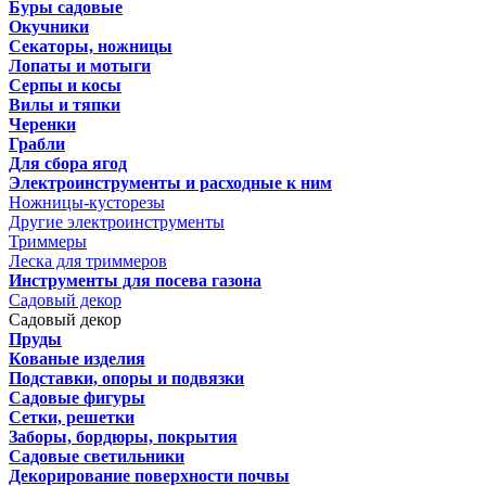
Буры садовые
Окучники
Секаторы, ножницы
Лопаты и мотыги
Серпы и косы
Вилы и тяпки
Черенки
Грабли
Для сбора ягод
Электроинструменты и расходные к ним
Ножницы-кусторезы
Другие электроинструменты
Триммеры
Леска для триммеров
Инструменты для посева газона
Садовый декор
Садовый декор
Пруды
Кованые изделия
Подставки, опоры и подвязки
Садовые фигуры
Сетки, решетки
Заборы, бордюры, покрытия
Садовые светильники
Декорирование поверхности почвы