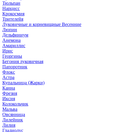
Тюльпан
Нарцисс
Крокосмия
Трителейя
Луковичные и корневищные Весенние
Люпин
Дельфиниум
Анемона
Амариллис
Ирис
Георгины
Бегония луковичная
Папоротник
Флокс
Астра
Купальница (Жарки)
Канна
Фрезия
Иксия
Колокольчик
Мальва
Овсянница
Лилейник
Лилия
Гладиолус