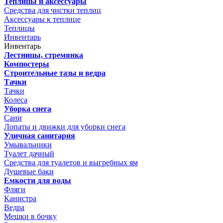
Теплицы и аксессуары
Средства для чистки теплиц
Аксессуары к теплице
Теплицы
Инвентарь
Инвентарь
Лестницы, стремянка
Компостеры
Строительные тазы и ведра
Тачки
Тачки
Колеса
Уборка снега
Сани
Лопаты и движки для уборки снега
Уличная санитария
Умывальники
Туалет дачный
Средства для туалетов и выгребных ям
Душевые баки
Емкости для воды
Фляги
Канистра
Ведра
Мешки в бочку