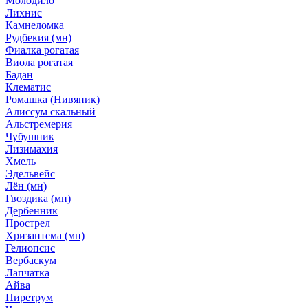
Молодило
Лихнис
Камнеломка
Рудбекия (мн)
Фиалка рогатая
Виола рогатая
Бадан
Клематис
Ромашка (Нивяник)
Алиссум скальный
Альстремерия
Чубушник
Лизимахия
Хмель
Эдельвейс
Лён (мн)
Гвоздика (мн)
Дербенник
Прострел
Хризантема (мн)
Гелиопсис
Вербаскум
Лапчатка
Айва
Пиретрум