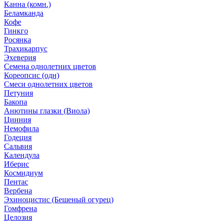
Канна (комн.)
Беламканда
Кофе
Гинкго
Росянка
Трахикарпус
Эхеверия
Семена однолетних цветов
Кореопсис (одн)
Смеси однолетних цветов
Петуния
Бакопа
Анютины глазки (Виола)
Цинния
Немофила
Годеция
Сальвия
Календула
Иберис
Космидиум
Пентас
Вербена
Эхиноцистис (Бешеный огурец)
Гомфрена
Целозия