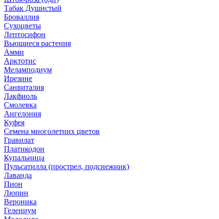
Табак Душистый
Броваллия
Сухоцветы
Лептосифон
Вьющиеся растения
Амми
Арктотис
Меламподиум
Ирезине
Санвиталия
Лакфиоль
Смолевка
Ангелония
Куфея
Семена многолетних цветов
Гравилат
Платикодон
Купальница
Пульсатилла (прострел, подснежник)
Лаванда
Пион
Люпин
Вероника
Гелениум