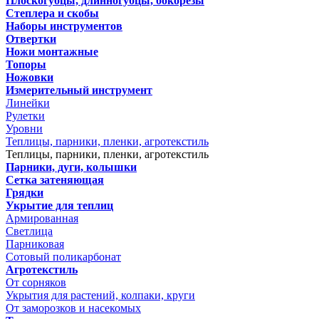
Плоскогубцы, длинногубцы, бокорезы
Степлера и скобы
Наборы инструментов
Отвертки
Ножи монтажные
Топоры
Ножовки
Измерительный инструмент
Линейки
Рулетки
Уровни
Теплицы, парники, пленки, агротекстиль
Теплицы, парники, пленки, агротекстиль
Парники, дуги, колышки
Сетка затеняющая
Грядки
Укрытие для теплиц
Армированная
Светлица
Парниковая
Сотовый поликарбонат
Агротекстиль
От сорняков
Укрытия для растений, колпаки, круги
От заморозков и насекомых