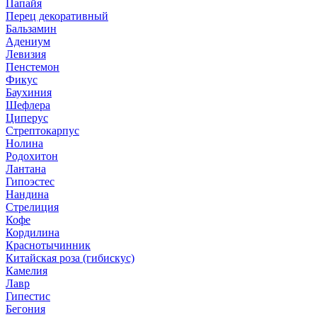
Папайя
Перец декоративный
Бальзамин
Адениум
Левизия
Пенстемон
Фикус
Баухиния
Шефлера
Циперус
Стрептокарпус
Нолина
Родохитон
Лантана
Гипоэстес
Нандина
Стрелиция
Кофе
Кордилина
Краснотычинник
Китайская роза (гибискус)
Камелия
Лавр
Гипестис
Бегония