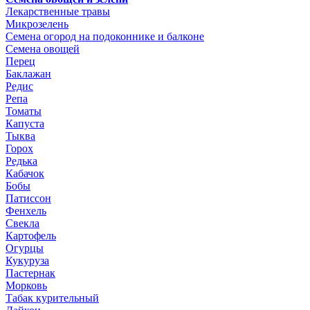
Лекарственные травы
Микрозелень
Семена огород на подоконнике и балконе
Семена овощей
Перец
Баклажан
Редис
Репа
Томаты
Капуста
Тыква
Горох
Редька
Кабачок
Бобы
Патиссон
Фенхель
Свекла
Картофель
Огурцы
Кукуруза
Пастернак
Морковь
Табак курительный