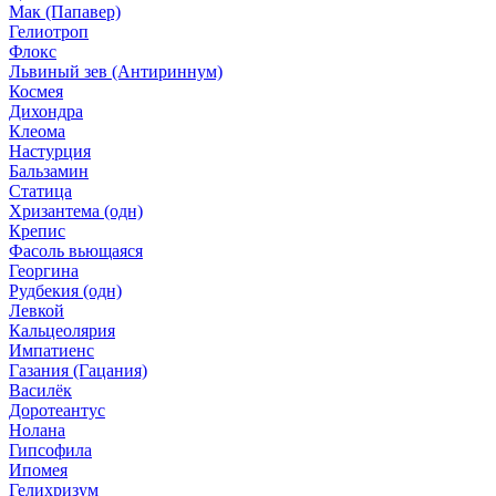
Мак (Папавер)
Гелиотроп
Флокс
Львиный зев (Антириннум)
Космея
Дихондра
Клеома
Настурция
Бальзамин
Статица
Хризантема (одн)
Крепис
Фасоль вьющаяся
Георгина
Рудбекия (одн)
Левкой
Кальцеолярия
Импатиенс
Газания (Гацания)
Василёк
Доротеантус
Нолана
Гипсофила
Ипомея
Гелихризум