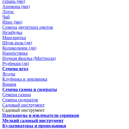
Герань (мн)
Анемона (мн)
Лотос
Чай
Ирис (мн)
Семена двулетних цветов
Незабудка
Маргаритка
Шток-роза (дв)
Колокольчик (дв)
Наперстянка
Ночная фиалка (Маттиола)
Рудбекия (дв)
Семена ягод
Ягоды
Клубника и земляника
Вишня
Семена газона и сидераты
Семена газона
Семена сидератов
Садовый инструмент
Садовый инструмент
Плоскорезы и извлекатели сорняков
Мелкий садовый инструмент
Культиваторы и пропольники