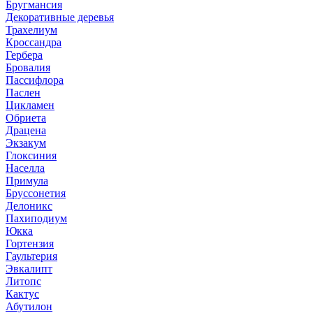
Бругмансия
Декоративные деревья
Трахелиум
Кроссандра
Гербера
Бровалия
Пассифлора
Паслен
Цикламен
Обриета
Драцена
Экзакум
Глоксиния
Населла
Примула
Бруссонетия
Делоникс
Пахиподиум
Юкка
Гортензия
Гаультерия
Эвкалипт
Литопс
Кактус
Абутилон