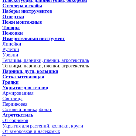
Плоскогубцы, длинногубцы, бокорезы
Степлера и скобы
Наборы инструментов
Отвертки
Ножи монтажные
Топоры
Ножовки
Измерительный инструмент
Линейки
Рулетки
Уровни
Теплицы, парники, пленки, агротекстиль
Теплицы, парники, пленки, агротекстиль
Парники, дуги, колышки
Сетка затеняющая
Грядки
Укрытие для теплиц
Армированная
Светлица
Парниковая
Сотовый поликарбонат
Агротекстиль
От сорняков
Укрытия для растений, колпаки, круги
От заморозков и насекомых