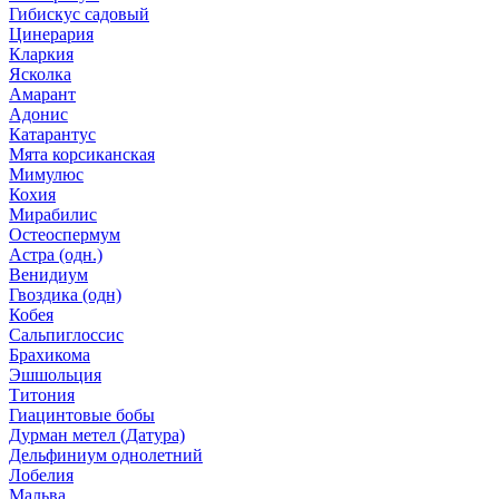
Гибискус садовый
Цинерария
Кларкия
Ясколка
Амарант
Адонис
Катарантус
Мята корсиканская
Мимулюс
Кохия
Мирабилис
Остеоспермум
Астра (одн.)
Венидиум
Гвоздика (одн)
Кобея
Сальпиглоссис
Брахикома
Эшшольция
Титония
Гиацинтовые бобы
Дурман метел (Датура)
Дельфиниум однолетний
Лобелия
Мальва