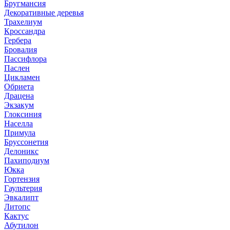
Бругмансия
Декоративные деревья
Трахелиум
Кроссандра
Гербера
Бровалия
Пассифлора
Паслен
Цикламен
Обриета
Драцена
Экзакум
Глоксиния
Населла
Примула
Бруссонетия
Делоникс
Пахиподиум
Юкка
Гортензия
Гаультерия
Эвкалипт
Литопс
Кактус
Абутилон