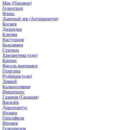
Мак (Папавер)
Гелиотроп
Флокс
Львиный зев (Антириннум)
Космея
Дихондра
Клеома
Настурция
Бальзамин
Статица
Хризантема (одн)
Крепис
Фасоль вьющаяся
Георгина
Рудбекия (одн)
Левкой
Кальцеолярия
Импатиенс
Газания (Гацания)
Василёк
Доротеантус
Нолана
Гипсофила
Ипомея
Гелихризум