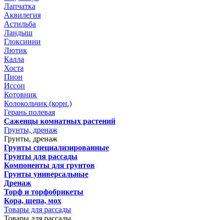
Лапчатка
Аквилегия
Астильба
Ландыш
Глоксинии
Лютик
Калла
Хоста
Пион
Иссоп
Котовник
Колокольчик (корн.)
Герань полевая
Саженцы комнатных растений
Грунты, дренаж
Грунты, дренаж
Грунты специализированные
Грунты для рассады
Компоненты для грунтов
Грунты универсальные
Дренаж
Торф и торфобрикеты
Кора, щепа, мох
Товары для рассады
Товары для рассады