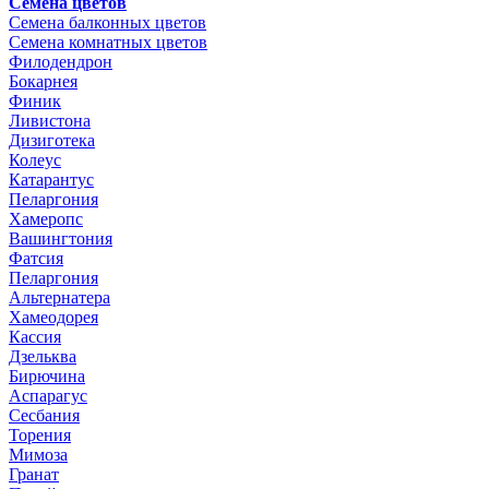
Семена цветов
Семена балконных цветов
Семена комнатных цветов
Филодендрон
Бокарнея
Финик
Ливистона
Дизиготека
Колеус
Катарантус
Пеларгония
Хамеропс
Вашингтония
Фатсия
Пеларгония
Альтернатера
Хамеодорея
Кассия
Дзельква
Бирючина
Аспарагус
Сесбания
Торения
Мимоза
Гранат