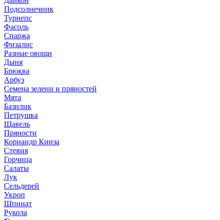
Дайкон
Подсолнечник
Турнепс
Фасоль
Спаржа
Физалис
Разные овощи
Дыня
Брюква
Арбуз
Семена зелени и пряностей
Мята
Базилик
Петрушка
Щавель
Пряности
Кориандр Кинза
Стевия
Горчица
Салаты
Лук
Сельдерей
Укроп
Шпинат
Рукола