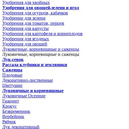
Удобрения для хвойных
Удобрения для овощей,зелени и ягод
Удобрения для огурцов, кабачков
Удобрение для зелени
Удобрения для томатов, перцев
Удобрения для капусты
Удобрения для картофеля и корнеплодов
Удобрения для ягодных
Удобрения для овощей
Луковичные, корневищные и саженцы
Луковичные, корневищные и саженцы
Лук-севок
Рассада клубники и земляники
Саженцы
Плодовые
Декоративно-лиственные
Цветущие
Луковичные и корневищные
Луковичные Осенние
Гиацинт
Крокус
Безвременник
Вербейник
Рябчик
Лук декоративный