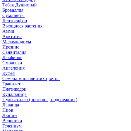
Табак Душистый
Броваллия
Сухоцветы
Лептосифон
Вьющиеся растения
Амми
Арктотис
Меламподиум
Ирезине
Санвиталия
Лакфиоль
Смолевка
Ангелония
Куфея
Семена многолетних цветов
Гравилат
Платикодон
Купальница
Пульсатилла (прострел, подснежник)
Лаванда
Пион
Люпин
Вероника
Гелениум