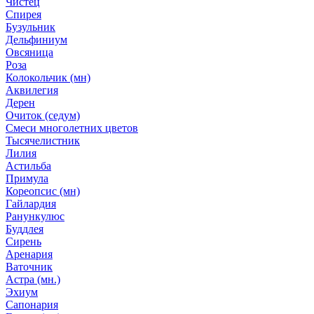
Чистец
Спирея
Бузульник
Дельфиниум
Овсяница
Роза
Колокольчик (мн)
Аквилегия
Дерен
Очиток (седум)
Смеси многолетних цветов
Тысячелистник
Лилия
Астильба
Примула
Кореопсис (мн)
Гайлардия
Ранункулюс
Буддлея
Сирень
Аренария
Ваточник
Астра (мн.)
Эхиум
Сапонария