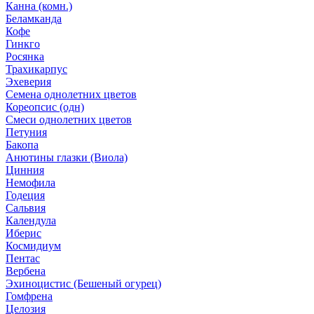
Канна (комн.)
Беламканда
Кофе
Гинкго
Росянка
Трахикарпус
Эхеверия
Семена однолетних цветов
Кореопсис (одн)
Смеси однолетних цветов
Петуния
Бакопа
Анютины глазки (Виола)
Цинния
Немофила
Годеция
Сальвия
Календула
Иберис
Космидиум
Пентас
Вербена
Эхиноцистис (Бешеный огурец)
Гомфрена
Целозия