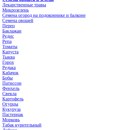
Лекарственные травы
Микрозелень
Семена огород на подоконнике и балконе
Семена овощей
Перец
Баклажан
Редис
Репа
Томаты
Капуста
Тыква
Горох
Редька
Кабачок
Бобы
Патиссон
Фенхель
Свекла
Картофель
Огурцы
Кукуруза
Пастернак
Морковь
Табак курительный