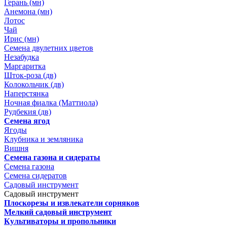
Герань (мн)
Анемона (мн)
Лотос
Чай
Ирис (мн)
Семена двулетних цветов
Незабудка
Маргаритка
Шток-роза (дв)
Колокольчик (дв)
Наперстянка
Ночная фиалка (Маттиола)
Рудбекия (дв)
Семена ягод
Ягоды
Клубника и земляника
Вишня
Семена газона и сидераты
Семена газона
Семена сидератов
Садовый инструмент
Садовый инструмент
Плоскорезы и извлекатели сорняков
Мелкий садовый инструмент
Культиваторы и пропольники