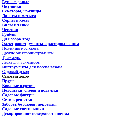
Буры садовые
Окучники
Секаторы, ножницы
Лопаты и мотыги
Серпы и косы
Вилы и тяпки
Черенки
Грабли
Для сбора ягод
Электроинструменты и расходные к ним
Ножницы-кусторезы
Другие электроинструменты
Триммеры
Леска для триммеров
Инструменты для посева газона
Садовый декор
Садовый декор
Пруды
Кованые изделия
Подставки, опоры и подвязки
Садовые фигуры
Сетки, решетки
Заборы, бордюры, покрытия
Садовые светильники
Декорирование поверхности почвы