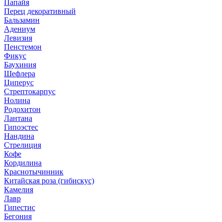
Папайя
Перец декоративный
Бальзамин
Адениум
Левизия
Пенстемон
Фикус
Баухиния
Шефлера
Циперус
Стрептокарпус
Нолина
Родохитон
Лантана
Гипоэстес
Нандина
Стрелиция
Кофе
Кордилина
Краснотычинник
Китайская роза (гибискус)
Камелия
Лавр
Гипестис
Бегония