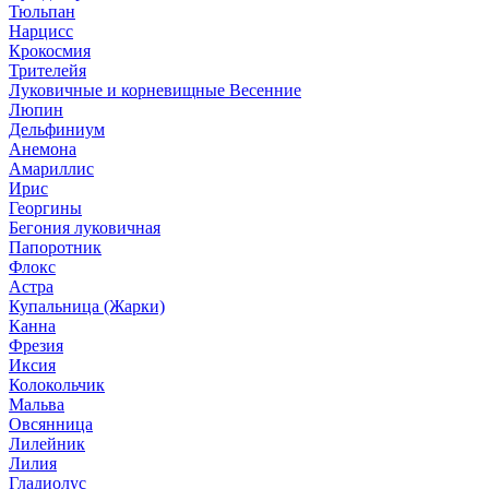
Тюльпан
Нарцисс
Крокосмия
Трителейя
Луковичные и корневищные Весенние
Люпин
Дельфиниум
Анемона
Амариллис
Ирис
Георгины
Бегония луковичная
Папоротник
Флокс
Астра
Купальница (Жарки)
Канна
Фрезия
Иксия
Колокольчик
Мальва
Овсянница
Лилейник
Лилия
Гладиолус