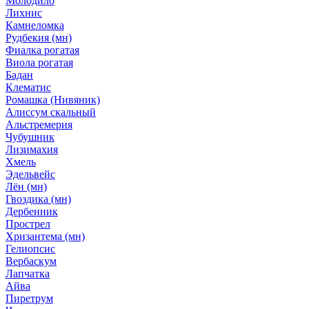
Молодило
Лихнис
Камнеломка
Рудбекия (мн)
Фиалка рогатая
Виола рогатая
Бадан
Клематис
Ромашка (Нивяник)
Алиссум скальный
Альстремерия
Чубушник
Лизимахия
Хмель
Эдельвейс
Лён (мн)
Гвоздика (мн)
Дербенник
Прострел
Хризантема (мн)
Гелиопсис
Вербаскум
Лапчатка
Айва
Пиретрум