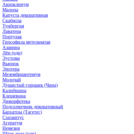
Акроклинум
Малопа
Капуста декоративная
Скабиоза
Тунбергия
Лаватера
Портулак
Гипсофила метельчатая
Азарина
Лён (одн)
Эустома
Вьюнок
Энотера
Мезембриантемум
Молочай
Душистый горошек (Чина)
Калибрахоа
Клещевина
Диморфотека
Подсолнечник декоративный
Бархатцы (Тагетес)
Схизантус
Агератум
Немезия
Шток-роза (одн)