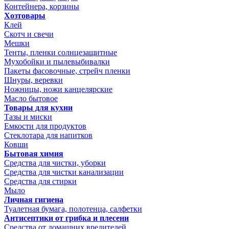
Контейнера, корзины
Хозтовары
Клей
Скотч и свечи
Мешки
Тенты, пленки солнцезащитные
Мухобойки и пылевыбивалки
Пакеты фасовочные, стрейч пленки
Шнуры, веревки
Ножницы, ножи канцелярские
Масло бытовое
Товары для кухни
Тазы и миски
Емкости для продуктов
Стеклотара для напитков
Ковши
Бытовая химия
Средства для чистки, уборки
Средства для чистки канализации
Средства для стирки
Мыло
Личная гигиена
Туалетная бумага, полотенца, салфетки
Антисептики от грибка и плесени
Средства от домашних вредителей