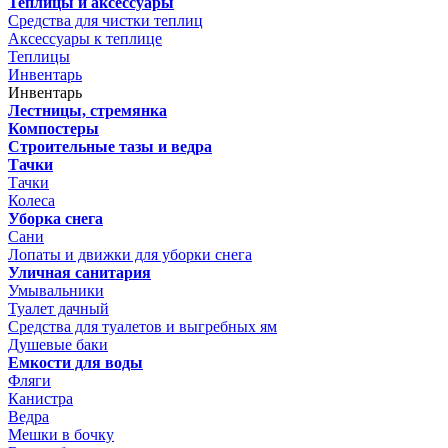
Теплицы и аксессуары
Средства для чистки теплиц
Аксессуары к теплице
Теплицы
Инвентарь
Инвентарь
Лестницы, стремянка
Компостеры
Строительные тазы и ведра
Тачки
Тачки
Колеса
Уборка снега
Сани
Лопаты и движки для уборки снега
Уличная санитария
Умывальники
Туалет дачный
Средства для туалетов и выгребных ям
Душевые баки
Емкости для воды
Фляги
Канистра
Ведра
Мешки в бочку