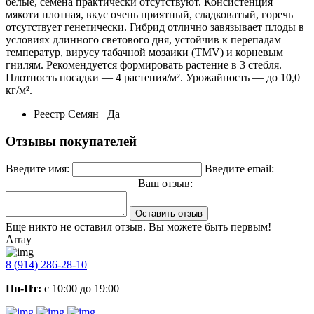
белые, семена практически отсутствуют. Консистенция
мякоти плотная, вкус очень приятный, сладковатый, горечь
отсутствует генетически. Гибрид отлично завязывает плоды в
условиях длинного светового дня, устойчив к перепадам
температур, вирусу табачной мозаики (TMV) и корневым
гнилям. Рекомендуется формировать растение в 3 стебля.
Плотность посадки — 4 растения/м². Урожайность — до 10,0
кг/м².
Реестр Семян
Да
Отзывы покупателей
Введите имя:
Введите email:
Ваш отзыв:
Оставить отзыв
Еще никто не оставил отзыв. Вы можете быть первым!
Array
8 (914) 286-28-10
Пн-Пт:
с 10:00 до 19:00