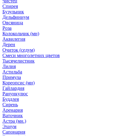
Чистец
Спирея
Бузульник
Дельфиниум
Овсяница
Роза
Колокольчик (мн)
Аквилегия
Дерен
Очиток (седум)
Смеси многолетних цветов
Тысячелистник
Лилия
Астильба
Примула
Кореопсис (мн)
Гайлардия
Ранункулюс
Буддлея
Сирень
Аренария
Ваточник
Астра (мн.)
Эхиум
Сапонария