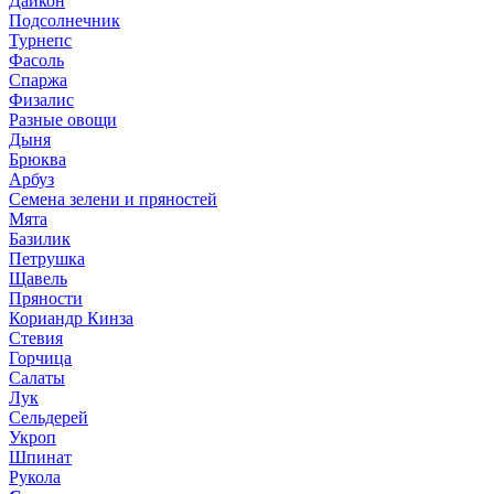
Дайкон
Подсолнечник
Турнепс
Фасоль
Спаржа
Физалис
Разные овощи
Дыня
Брюква
Арбуз
Семена зелени и пряностей
Мята
Базилик
Петрушка
Щавель
Пряности
Кориандр Кинза
Стевия
Горчица
Салаты
Лук
Сельдерей
Укроп
Шпинат
Рукола