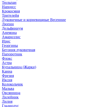
Тюльпан
Нарцисс
Крокосмия
Трителейя
Луковичные и корневищные Весенние
Люпин
Дельфиниум
Анемона
Амариллис
Ирис
Георгины
Бегония луковичная
Папоротник
Флокс
Астра
Купальница (Жарки)
Канна
Фрезия
Иксия
Колокольчик
Мальва
Овсянница
Лилейник
Лилия
Гладиолус