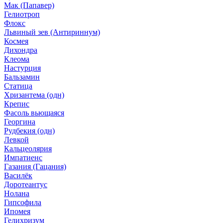
Мак (Папавер)
Гелиотроп
Флокс
Львиный зев (Антириннум)
Космея
Дихондра
Клеома
Настурция
Бальзамин
Статица
Хризантема (одн)
Крепис
Фасоль вьющаяся
Георгина
Рудбекия (одн)
Левкой
Кальцеолярия
Импатиенс
Газания (Гацания)
Василёк
Доротеантус
Нолана
Гипсофила
Ипомея
Гелихризум