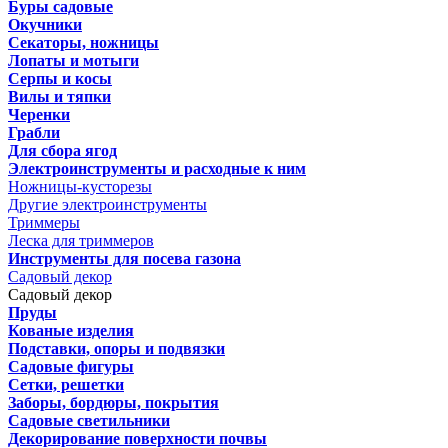
Буры садовые
Окучники
Секаторы, ножницы
Лопаты и мотыги
Серпы и косы
Вилы и тяпки
Черенки
Грабли
Для сбора ягод
Электроинструменты и расходные к ним
Ножницы-кусторезы
Другие электроинструменты
Триммеры
Леска для триммеров
Инструменты для посева газона
Садовый декор
Садовый декор
Пруды
Кованые изделия
Подставки, опоры и подвязки
Садовые фигуры
Сетки, решетки
Заборы, бордюры, покрытия
Садовые светильники
Декорирование поверхности почвы