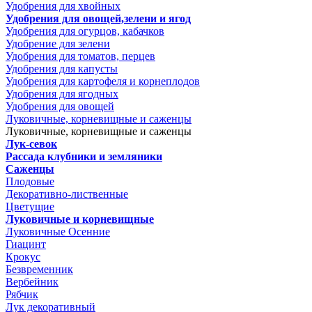
Удобрения для хвойных
Удобрения для овощей,зелени и ягод
Удобрения для огурцов, кабачков
Удобрение для зелени
Удобрения для томатов, перцев
Удобрения для капусты
Удобрения для картофеля и корнеплодов
Удобрения для ягодных
Удобрения для овощей
Луковичные, корневищные и саженцы
Луковичные, корневищные и саженцы
Лук-севок
Рассада клубники и земляники
Саженцы
Плодовые
Декоративно-лиственные
Цветущие
Луковичные и корневищные
Луковичные Осенние
Гиацинт
Крокус
Безвременник
Вербейник
Рябчик
Лук декоративный