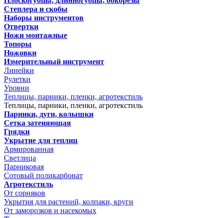
Плоскогубцы, длинногубцы, бокорезы
Степлера и скобы
Наборы инструментов
Отвертки
Ножи монтажные
Топоры
Ножовки
Измерительный инструмент
Линейки
Рулетки
Уровни
Теплицы, парники, пленки, агротекстиль
Теплицы, парники, пленки, агротекстиль
Парники, дуги, колышки
Сетка затеняющая
Грядки
Укрытие для теплиц
Армированная
Светлица
Парниковая
Сотовый поликарбонат
Агротекстиль
От сорняков
Укрытия для растений, колпаки, круги
От заморозков и насекомых