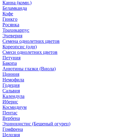
Канна (комн.)
Беламканда
Кофе
Гинкго
Росянка
Трахикарпус
Эхеверия
Семена однолетних цветов
Кореопсис (одн)
Смеси однолетних цветов
Петуния
Бакопа
Анютины глазки (Виола)
Цинния
Немофила
Годеция
Сальвия
Календула
Иберис
Космидиум
Пентас
Вербена
Эхиноцистис (Бешеный огурец)
Гомфрена
Целозия