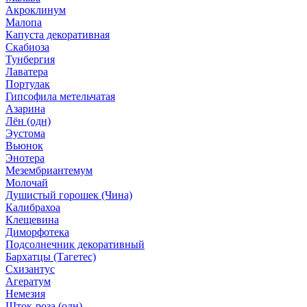
Акроклинум
Малопа
Капуста декоративная
Скабиоза
Тунбергия
Лаватера
Портулак
Гипсофила метельчатая
Азарина
Лён (одн)
Эустома
Вьюнок
Энотера
Мезембриантемум
Молочай
Душистый горошек (Чина)
Калибрахоа
Клещевина
Диморфотека
Подсолнечник декоративный
Бархатцы (Тагетес)
Схизантус
Агератум
Немезия
Шток-роза (одн)