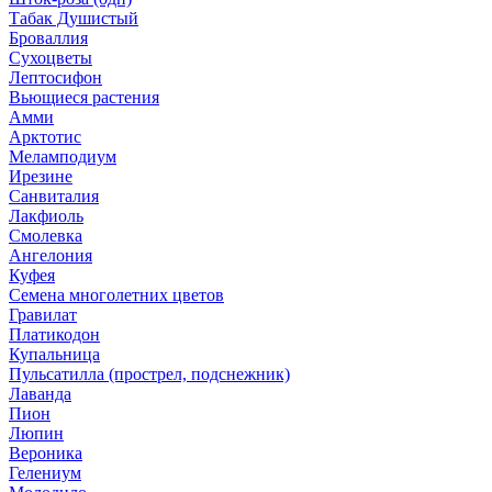
Табак Душистый
Броваллия
Сухоцветы
Лептосифон
Вьющиеся растения
Амми
Арктотис
Меламподиум
Ирезине
Санвиталия
Лакфиоль
Смолевка
Ангелония
Куфея
Семена многолетних цветов
Гравилат
Платикодон
Купальница
Пульсатилла (прострел, подснежник)
Лаванда
Пион
Люпин
Вероника
Гелениум