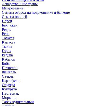
Лекарственные травы
Микрозелень
Семена огород на подоконнике и балконе
Семена овощей
Перец
Баклажан
Редис
Репа
Томаты
Капуста
Тыква
Горох
Редька
Кабачок
Бобы
Патиссон
Фенхель
Свекла
Картофель
Огурцы
Кукуруза
Пастернак
Морковь
Табак курительный