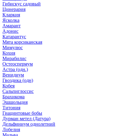
Гибискус садовый
Цинерария
Кларкия
Ясколка
Амарант
Адонис
Катарантус
Мята корсиканская
Мимулюс
Кохия
Мирабилис
Остеоспермум
Астра (одн.)
Венидиум
Гвоздика (одн)
Кобея
Сальпиглоссис
Брахикома
Эшшольция
Титония
Гиацинтовые бобы
Дурман метел (Датура)
Дельфиниум однолетний
Лобелия
Мальва