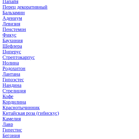
Папайя
Перец декоративный
Бальзамин
Адениум
Левизия
Пенстемон
Фикус
Баухиния
Шефлера
Циперус
Стрептокарпус
Нолина
Родохитон
Лантана
Гипоэстес
Нандина
Стрелиция
Кофе
Кордилина
Краснотычинник
Китайская роза (гибискус)
Камелия
Лавр
Гипестис
Бегония