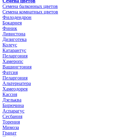
Семена цветов
Семена балконных цветов
Семена комнатных цветов
Филодендрон
Бокарнея
Финик
Ливистона
Дизиготека
Колеус
Катарантус
Пеларгония
Хамеропс
Вашингтония
Фатсия
Пеларгония
Альтернатера
Хамеодорея
Кассия
Дзельква
Бирючина
Аспарагус
Сесбания
Торения
Мимоза
Гранат