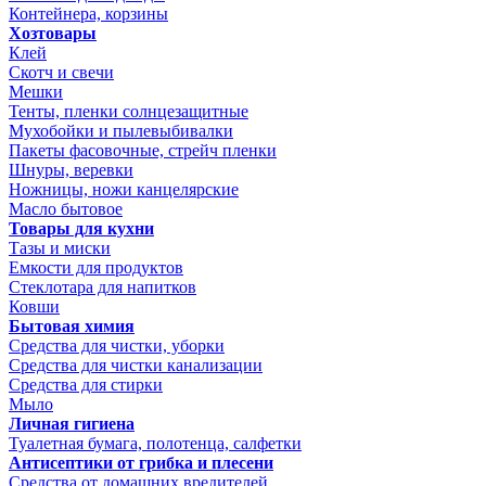
Контейнера, корзины
Хозтовары
Клей
Скотч и свечи
Мешки
Тенты, пленки солнцезащитные
Мухобойки и пылевыбивалки
Пакеты фасовочные, стрейч пленки
Шнуры, веревки
Ножницы, ножи канцелярские
Масло бытовое
Товары для кухни
Тазы и миски
Емкости для продуктов
Стеклотара для напитков
Ковши
Бытовая химия
Средства для чистки, уборки
Средства для чистки канализации
Средства для стирки
Мыло
Личная гигиена
Туалетная бумага, полотенца, салфетки
Антисептики от грибка и плесени
Средства от домашних вредителей