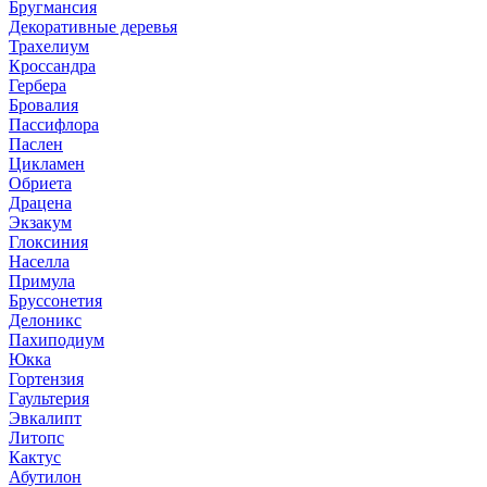
Бругмансия
Декоративные деревья
Трахелиум
Кроссандра
Гербера
Бровалия
Пассифлора
Паслен
Цикламен
Обриета
Драцена
Экзакум
Глоксиния
Населла
Примула
Бруссонетия
Делоникс
Пахиподиум
Юкка
Гортензия
Гаультерия
Эвкалипт
Литопс
Кактус
Абутилон