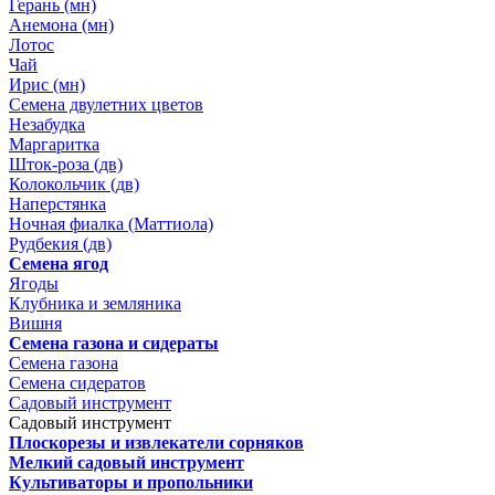
Герань (мн)
Анемона (мн)
Лотос
Чай
Ирис (мн)
Семена двулетних цветов
Незабудка
Маргаритка
Шток-роза (дв)
Колокольчик (дв)
Наперстянка
Ночная фиалка (Маттиола)
Рудбекия (дв)
Семена ягод
Ягоды
Клубника и земляника
Вишня
Семена газона и сидераты
Семена газона
Семена сидератов
Садовый инструмент
Садовый инструмент
Плоскорезы и извлекатели сорняков
Мелкий садовый инструмент
Культиваторы и пропольники