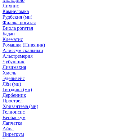
Молодило
Лихнис
Камнеломка
Рудбекия (мн)
Фиалка рогатая
Виола рогатая
Бадан
Клематис
Ромашка (Нивяник)
Алиссум скальный
Альстремерия
Чубушник
Лизимахия
Хмель
Эдельвейс
Лён (мн)
Гвоздика (мн)
Дербенник
Прострел
Хризантема (мн)
Гелиопсис
Вербаскум
Лапчатка
Айва
Пиретрум