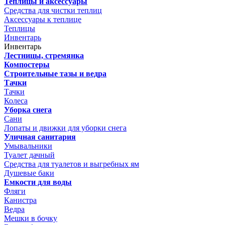
Теплицы и аксессуары
Средства для чистки теплиц
Аксессуары к теплице
Теплицы
Инвентарь
Инвентарь
Лестницы, стремянка
Компостеры
Строительные тазы и ведра
Тачки
Тачки
Колеса
Уборка снега
Сани
Лопаты и движки для уборки снега
Уличная санитария
Умывальники
Туалет дачный
Средства для туалетов и выгребных ям
Душевые баки
Емкости для воды
Фляги
Канистра
Ведра
Мешки в бочку