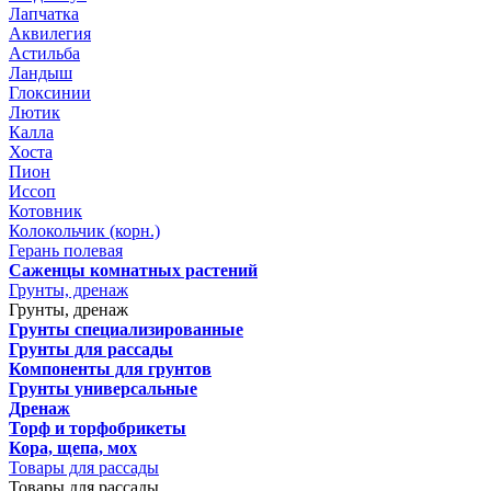
Лапчатка
Аквилегия
Астильба
Ландыш
Глоксинии
Лютик
Калла
Хоста
Пион
Иссоп
Котовник
Колокольчик (корн.)
Герань полевая
Саженцы комнатных растений
Грунты, дренаж
Грунты, дренаж
Грунты специализированные
Грунты для рассады
Компоненты для грунтов
Грунты универсальные
Дренаж
Торф и торфобрикеты
Кора, щепа, мох
Товары для рассады
Товары для рассады