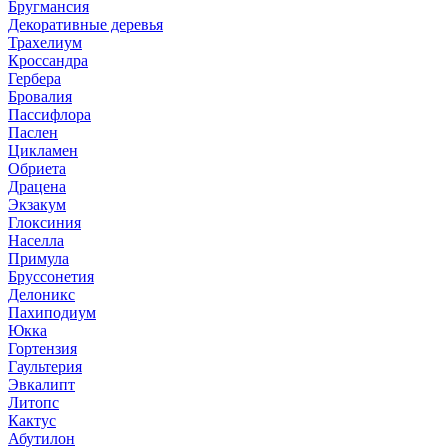
Бругмансия
Декоративные деревья
Трахелиум
Кроссандра
Гербера
Бровалия
Пассифлора
Паслен
Цикламен
Обриета
Драцена
Экзакум
Глоксиния
Населла
Примула
Бруссонетия
Делоникс
Пахиподиум
Юкка
Гортензия
Гаультерия
Эвкалипт
Литопс
Кактус
Абутилон