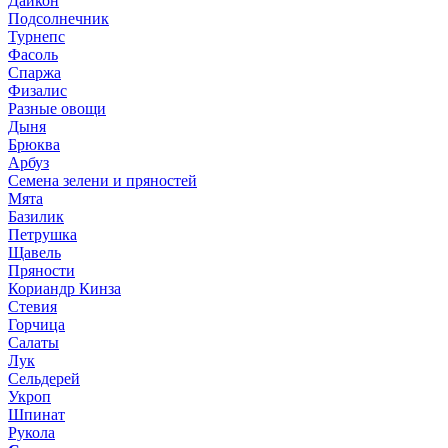
Дайкон
Подсолнечник
Турнепс
Фасоль
Спаржа
Физалис
Разные овощи
Дыня
Брюква
Арбуз
Семена зелени и пряностей
Мята
Базилик
Петрушка
Щавель
Пряности
Кориандр Кинза
Стевия
Горчица
Салаты
Лук
Сельдерей
Укроп
Шпинат
Рукола