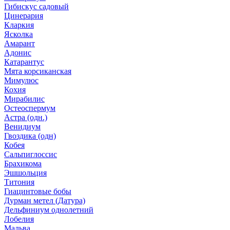
Гибискус садовый
Цинерария
Кларкия
Ясколка
Амарант
Адонис
Катарантус
Мята корсиканская
Мимулюс
Кохия
Мирабилис
Остеоспермум
Астра (одн.)
Венидиум
Гвоздика (одн)
Кобея
Сальпиглоссис
Брахикома
Эшшольция
Титония
Гиацинтовые бобы
Дурман метел (Датура)
Дельфиниум однолетний
Лобелия
Мальва