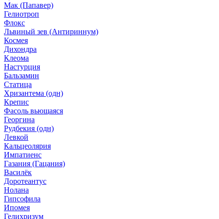
Мак (Папавер)
Гелиотроп
Флокс
Львиный зев (Антириннум)
Космея
Дихондра
Клеома
Настурция
Бальзамин
Статица
Хризантема (одн)
Крепис
Фасоль вьющаяся
Георгина
Рудбекия (одн)
Левкой
Кальцеолярия
Импатиенс
Газания (Гацания)
Василёк
Доротеантус
Нолана
Гипсофила
Ипомея
Гелихризум