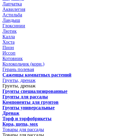
Лапчатка
Аквилегия
Астильба
Ландыш
Глоксинии
Лютик
Калла
Хоста
Пион
Иссоп
Котовник
Колокольчик (корн.)
Герань полевая
Саженцы комнатных растений
Грунты, дренаж
Грунты, дренаж
Грунты специализированные
Грунты для рассады
Компоненты для грунтов
Грунты универсальные
Дренаж
Торф и торфобрикеты
Кора, щепа, мох
Товары для рассады
Товары для рассады