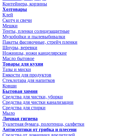
Контейнера, корзины
Хозтовары
Клей
Скотч и свечи
Мешки
Тенты, пленки солнцезащитные
Мухобойки и пылевыбивалки
Пакеты фасовочные, стрейч пленки
Шнуры, веревки
Ножницы, ножи канцелярские
Масло бытовое
Товары для кухни
Тазы и миски
Емкости для продуктов
Стеклотара для напитков
Ковши
Бытовая химия
Средства для чистки, уборки
Средства для чистки канализации
Средства для стирки
Мыло
Личная гигиена
Туалетная бумага, полотенца, салфетки
Антисептики от грибка и плесени
Средства от домашних вредителей