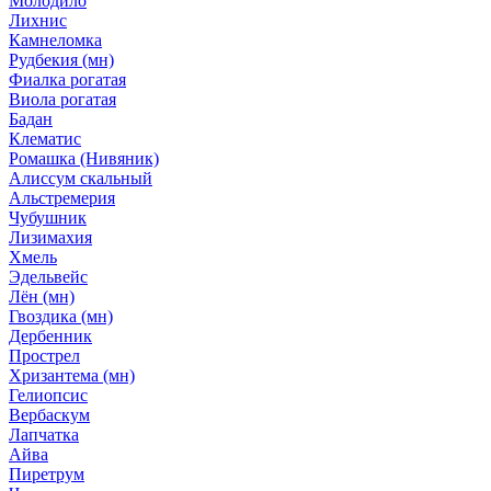
Молодило
Лихнис
Камнеломка
Рудбекия (мн)
Фиалка рогатая
Виола рогатая
Бадан
Клематис
Ромашка (Нивяник)
Алиссум скальный
Альстремерия
Чубушник
Лизимахия
Хмель
Эдельвейс
Лён (мн)
Гвоздика (мн)
Дербенник
Прострел
Хризантема (мн)
Гелиопсис
Вербаскум
Лапчатка
Айва
Пиретрум