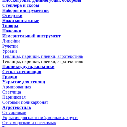
Плоскогубцы, длинногубцы, бокорезы
Степлера и скобы
Наборы инструментов
Отвертки
Ножи монтажные
Топоры
Ножовки
Измерительный инструмент
Линейки
Рулетки
Уровни
Теплицы, парники, пленки, агротекстиль
Теплицы, парники, пленки, агротекстиль
Парники, дуги, колышки
Сетка затеняющая
Грядки
Укрытие для теплиц
Армированная
Светлица
Парниковая
Сотовый поликарбонат
Агротекстиль
От сорняков
Укрытия для растений, колпаки, круги
От заморозков и насекомых