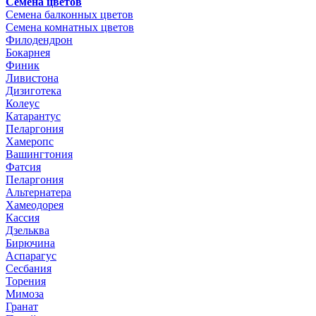
Семена цветов
Семена балконных цветов
Семена комнатных цветов
Филодендрон
Бокарнея
Финик
Ливистона
Дизиготека
Колеус
Катарантус
Пеларгония
Хамеропс
Вашингтония
Фатсия
Пеларгония
Альтернатера
Хамеодорея
Кассия
Дзельква
Бирючина
Аспарагус
Сесбания
Торения
Мимоза
Гранат