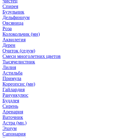
Чистец
Спирея
Бузульник
Дельфиниум
Овсяница
Роза
Колокольчик (мн)
Аквилегия
Дерен
Очиток (седум)
Смеси многолетних цветов
Тысячелистник
Лилия
Астильба
Примула
Кореопсис (мн)
Гайлардия
Ранункулюс
Буддлея
Сирень
Аренария
Ваточник
Астра (мн.)
Эхиум
Сапонария