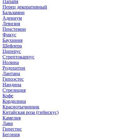
Папайя
Перец декоративный
Бальзамин
Адениум
Левизия
Пенстемон
Фикус
Баухиния
Шефлера
Циперус
Стрептокарпус
Нолина
Родохитон
Лантана
Гипоэстес
Нандина
Стрелиция
Кофе
Кордилина
Краснотычинник
Китайская роза (гибискус)
Камелия
Лавр
Гипестис
Бегония