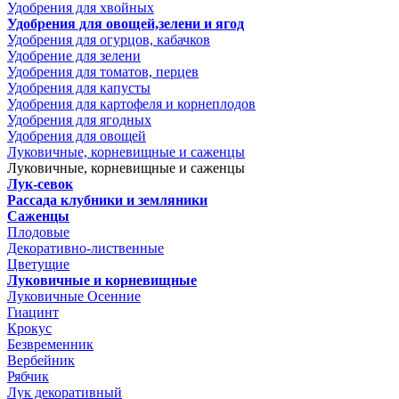
Удобрения для хвойных
Удобрения для овощей,зелени и ягод
Удобрения для огурцов, кабачков
Удобрение для зелени
Удобрения для томатов, перцев
Удобрения для капусты
Удобрения для картофеля и корнеплодов
Удобрения для ягодных
Удобрения для овощей
Луковичные, корневищные и саженцы
Луковичные, корневищные и саженцы
Лук-севок
Рассада клубники и земляники
Саженцы
Плодовые
Декоративно-лиственные
Цветущие
Луковичные и корневищные
Луковичные Осенние
Гиацинт
Крокус
Безвременник
Вербейник
Рябчик
Лук декоративный