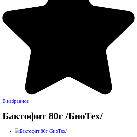
В избранное
Бактофит 80г /БиоТех/