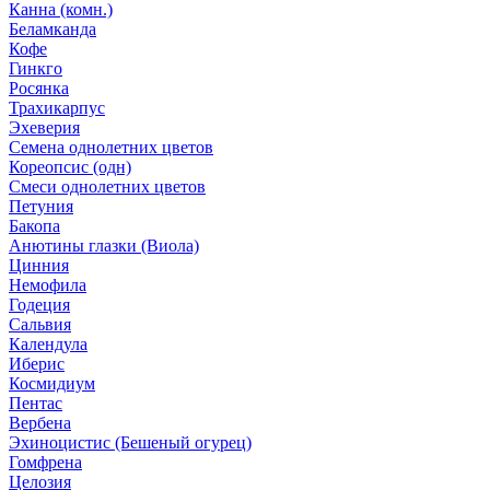
Канна (комн.)
Беламканда
Кофе
Гинкго
Росянка
Трахикарпус
Эхеверия
Семена однолетних цветов
Кореопсис (одн)
Смеси однолетних цветов
Петуния
Бакопа
Анютины глазки (Виола)
Цинния
Немофила
Годеция
Сальвия
Календула
Иберис
Космидиум
Пентас
Вербена
Эхиноцистис (Бешеный огурец)
Гомфрена
Целозия