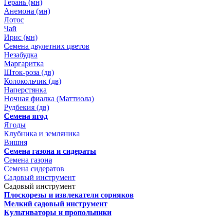
Герань (мн)
Анемона (мн)
Лотос
Чай
Ирис (мн)
Семена двулетних цветов
Незабудка
Маргаритка
Шток-роза (дв)
Колокольчик (дв)
Наперстянка
Ночная фиалка (Маттиола)
Рудбекия (дв)
Семена ягод
Ягоды
Клубника и земляника
Вишня
Семена газона и сидераты
Семена газона
Семена сидератов
Садовый инструмент
Садовый инструмент
Плоскорезы и извлекатели сорняков
Мелкий садовый инструмент
Культиваторы и пропольники