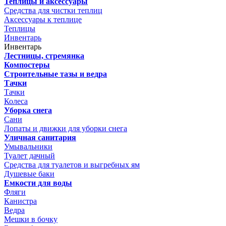
Теплицы и аксессуары
Средства для чистки теплиц
Аксессуары к теплице
Теплицы
Инвентарь
Инвентарь
Лестницы, стремянка
Компостеры
Строительные тазы и ведра
Тачки
Тачки
Колеса
Уборка снега
Сани
Лопаты и движки для уборки снега
Уличная санитария
Умывальники
Туалет дачный
Средства для туалетов и выгребных ям
Душевые баки
Емкости для воды
Фляги
Канистра
Ведра
Мешки в бочку