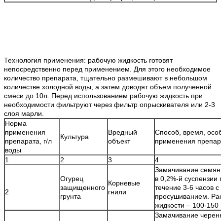
Технология применения: рабочую жидкость готовят
непосредственно перед применением. Для этого необходимое
количество препарата, тщательно размешивают в небольшом
количестве холодной воды, а затем доводят объем полученной
смеси до 10л. Перед использованием рабочую жидкость при
необходимости фильтруют через фильтр опрыскивателя или 2-3
слоя марли.
Норма
применения
Вредный
Способ, время, осо
Культура
препарата, г/л
объект
применения препар
воды
1
2
3
4
Замачивание семян
Огурец
в 0,2%-й суспензии
Корневые
защищенного
течение 3-6 часов 
2
гнили
грунта
просушиванием. Ра
жидкости – 100-150
Замачивание черенк