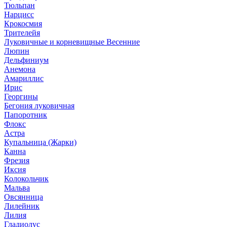
Тюльпан
Нарцисс
Крокосмия
Трителейя
Луковичные и корневищные Весенние
Люпин
Дельфиниум
Анемона
Амариллис
Ирис
Георгины
Бегония луковичная
Папоротник
Флокс
Астра
Купальница (Жарки)
Канна
Фрезия
Иксия
Колокольчик
Мальва
Овсянница
Лилейник
Лилия
Гладиолус