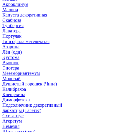
Акроклинум
Малопа
Капуста декоративная
Скабиоза
Тунбергия
Лаватера
Портулак
Гипсофила метельчатая
Азарина
Лён (одн)
Эустома
Вьюнок
Энотера
Мезембриантемум
Молочай
Душистый горошек (Чина)
Калибрахоа
Клещевина
Диморфотека
Подсолнечник декоративный
Бархатцы (Тагетес)
Схизантус
Агератум
Немезия
Шток-роза (одн)