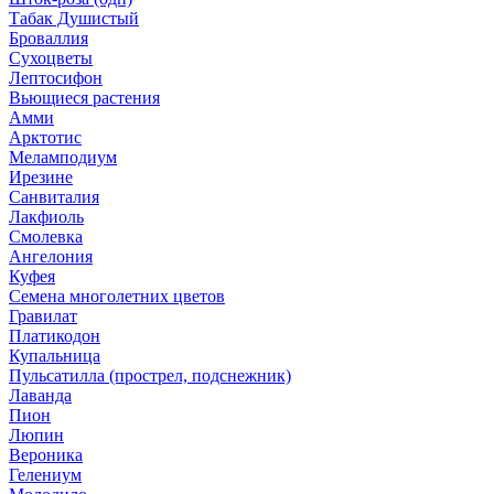
Табак Душистый
Броваллия
Сухоцветы
Лептосифон
Вьющиеся растения
Амми
Арктотис
Меламподиум
Ирезине
Санвиталия
Лакфиоль
Смолевка
Ангелония
Куфея
Семена многолетних цветов
Гравилат
Платикодон
Купальница
Пульсатилла (прострел, подснежник)
Лаванда
Пион
Люпин
Вероника
Гелениум