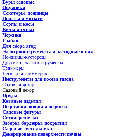
Буры садовые
Окучники
Секаторы, ножницы
Лопаты и мотыги
Серпы и косы
Вилы и тяпки
Черенки
Грабли
Для сбора ягод
Электроинструменты и расходные к ним
Ножницы-кусторезы
Другие электроинструменты
Триммеры
Леска для триммеров
Инструменты для посева газона
Садовый декор
Садовый декор
Пруды
Кованые изделия
Подставки, опоры и подвязки
Садовые фигуры
Сетки, решетки
Заборы, бордюры, покрытия
Садовые светильники
Декорирование поверхности почвы