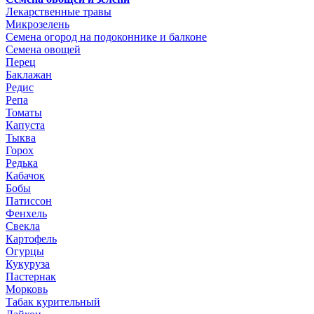
Лекарственные травы
Микрозелень
Семена огород на подоконнике и балконе
Семена овощей
Перец
Баклажан
Редис
Репа
Томаты
Капуста
Тыква
Горох
Редька
Кабачок
Бобы
Патиссон
Фенхель
Свекла
Картофель
Огурцы
Кукуруза
Пастернак
Морковь
Табак курительный