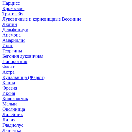
Нарцисс
Крокосмия
Трителейя
Луковичные и корневищные Весенние
Люпин
Дельфиниум
Анемона
Амариллис
Ирис
Георгины
Бегония луковичная
Папоротник
Флокс
Астра
Купальница (Жарки)
Канна
Фрезия
Иксия
Колокольчик
Мальва
Овсянница
Лилейник
Лилия
Гладиолус
Лапчатка