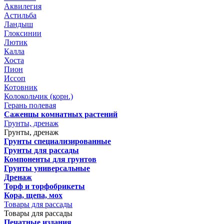
Аквилегия
Астильба
Ландыш
Глоксинии
Лютик
Калла
Хоста
Пион
Иссоп
Котовник
Колокольчик (корн.)
Герань полевая
Саженцы комнатных растений
Грунты, дренаж
Грунты, дренаж
Грунты специализированные
Грунты для рассады
Компоненты для грунтов
Грунты универсальные
Дренаж
Торф и торфобрикеты
Кора, щепа, мох
Товары для рассады
Товары для рассады
Печатные издания