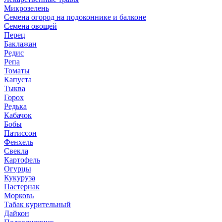
Микрозелень
Семена огород на подоконнике и балконе
Семена овощей
Перец
Баклажан
Редис
Репа
Томаты
Капуста
Тыква
Горох
Редька
Кабачок
Бобы
Патиссон
Фенхель
Свекла
Картофель
Огурцы
Кукуруза
Пастернак
Морковь
Табак курительный
Дайкон