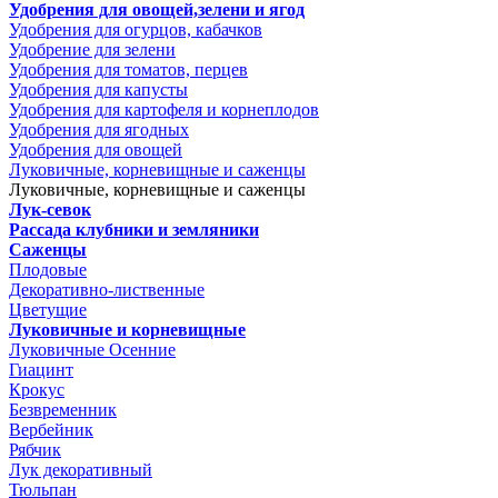
Удобрения для овощей,зелени и ягод
Удобрения для огурцов, кабачков
Удобрение для зелени
Удобрения для томатов, перцев
Удобрения для капусты
Удобрения для картофеля и корнеплодов
Удобрения для ягодных
Удобрения для овощей
Луковичные, корневищные и саженцы
Луковичные, корневищные и саженцы
Лук-севок
Рассада клубники и земляники
Саженцы
Плодовые
Декоративно-лиственные
Цветущие
Луковичные и корневищные
Луковичные Осенние
Гиацинт
Крокус
Безвременник
Вербейник
Рябчик
Лук декоративный
Тюльпан