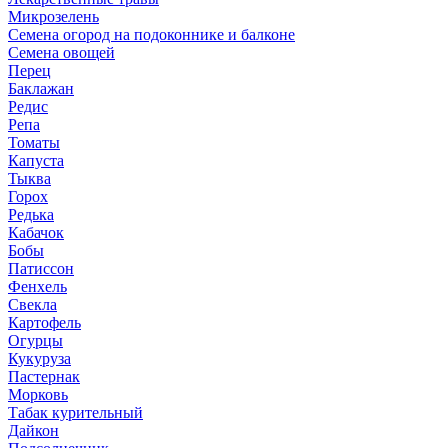
Микрозелень
Семена огород на подоконнике и балконе
Семена овощей
Перец
Баклажан
Редис
Репа
Томаты
Капуста
Тыква
Горох
Редька
Кабачок
Бобы
Патиссон
Фенхель
Свекла
Картофель
Огурцы
Кукуруза
Пастернак
Морковь
Табак курительный
Дайкон