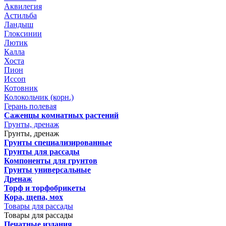
Аквилегия
Астильба
Ландыш
Глоксинии
Лютик
Калла
Хоста
Пион
Иссоп
Котовник
Колокольчик (корн.)
Герань полевая
Саженцы комнатных растений
Грунты, дренаж
Грунты, дренаж
Грунты специализированные
Грунты для рассады
Компоненты для грунтов
Грунты универсальные
Дренаж
Торф и торфобрикеты
Кора, щепа, мох
Товары для рассады
Товары для рассады
Печатные издания