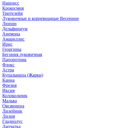
Нарцисс
Крокосмия
Трителейя
Луковичные и корневищные Весенние
Люпин
Дельфиниум
Анемона
Амариллис
Ирис
Георгины
Бегония луковичная
Папоротник
Флокс
Астра
Купальница (Жарки)
Канна
Фрезия
Иксия
Колокольчик
Мальва
Овсянница
Лилейник
Лилия
Гладиолус
Лапчатка