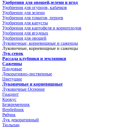
Удобрения для овощей,зелени и ягод
Удобрения для огурцов, кабачков
Удобрение для зелени
Удобрения для томатов, перцев
Удобрения для капусты
Удобрения для картофеля и корнеплодов
Удобрения для ягодных
Удобрения для овощей
Луковичные, корневищные и саженцы
Луковичные, корневищные и саженцы
Лук-севок
Рассада клубники и земляники
Саженцы
Плодовые
Декоративно-лиственные
Цветущие
Луковичные и корневищные
Луковичные Осенние
Гиацинт
Крокус
Безвременник
Вербейник
Рябчик
Лук декоративный
Тюльпан