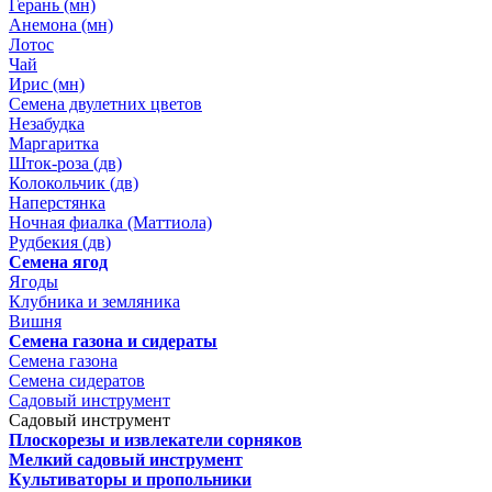
Герань (мн)
Анемона (мн)
Лотос
Чай
Ирис (мн)
Семена двулетних цветов
Незабудка
Маргаритка
Шток-роза (дв)
Колокольчик (дв)
Наперстянка
Ночная фиалка (Маттиола)
Рудбекия (дв)
Семена ягод
Ягоды
Клубника и земляника
Вишня
Семена газона и сидераты
Семена газона
Семена сидератов
Садовый инструмент
Садовый инструмент
Плоскорезы и извлекатели сорняков
Мелкий садовый инструмент
Культиваторы и пропольники