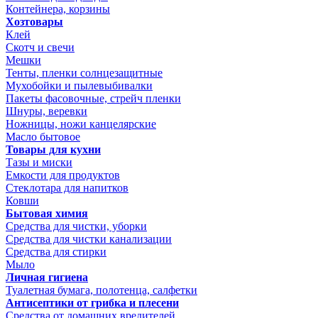
Контейнера, корзины
Хозтовары
Клей
Скотч и свечи
Мешки
Тенты, пленки солнцезащитные
Мухобойки и пылевыбивалки
Пакеты фасовочные, стрейч пленки
Шнуры, веревки
Ножницы, ножи канцелярские
Масло бытовое
Товары для кухни
Тазы и миски
Емкости для продуктов
Стеклотара для напитков
Ковши
Бытовая химия
Средства для чистки, уборки
Средства для чистки канализации
Средства для стирки
Мыло
Личная гигиена
Туалетная бумага, полотенца, салфетки
Антисептики от грибка и плесени
Средства от домашних вредителей