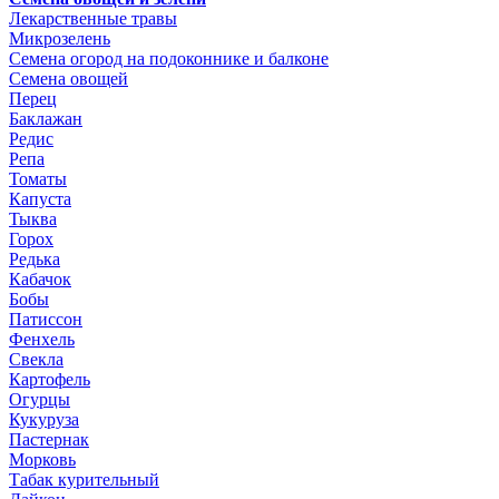
Лекарственные травы
Микрозелень
Семена огород на подоконнике и балконе
Семена овощей
Перец
Баклажан
Редис
Репа
Томаты
Капуста
Тыква
Горох
Редька
Кабачок
Бобы
Патиссон
Фенхель
Свекла
Картофель
Огурцы
Кукуруза
Пастернак
Морковь
Табак курительный