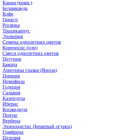
Канна (комн.)
Беламканда
Кофе
Гинкго
Росянка
Трахикарпус
Эхеверия
Семена однолетних цветов
Кореопсис (одн)
Смеси однолетних цветов
Петуния
Бакопа
Анютины глазки (Виола)
Цинния
Немофила
Годеция
Сальвия
Календула
Иберис
Космидиум
Пентас
Вербена
Эхиноцистис (Бешеный огурец)
Гомфрена
Целозия