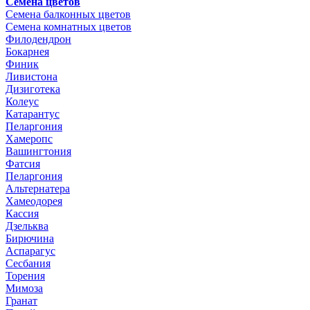
Семена цветов
Семена балконных цветов
Семена комнатных цветов
Филодендрон
Бокарнея
Финик
Ливистона
Дизиготека
Колеус
Катарантус
Пеларгония
Хамеропс
Вашингтония
Фатсия
Пеларгония
Альтернатера
Хамеодорея
Кассия
Дзельква
Бирючина
Аспарагус
Сесбания
Торения
Мимоза
Гранат