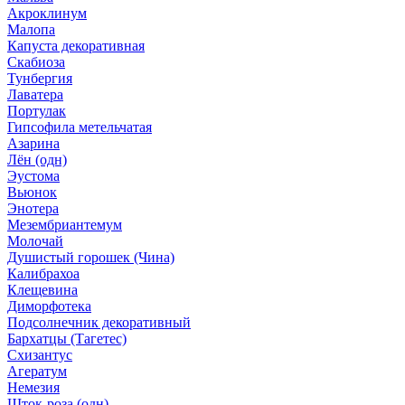
Акроклинум
Малопа
Капуста декоративная
Скабиоза
Тунбергия
Лаватера
Портулак
Гипсофила метельчатая
Азарина
Лён (одн)
Эустома
Вьюнок
Энотера
Мезембриантемум
Молочай
Душистый горошек (Чина)
Калибрахоа
Клещевина
Диморфотека
Подсолнечник декоративный
Бархатцы (Тагетес)
Схизантус
Агератум
Немезия
Шток-роза (одн)