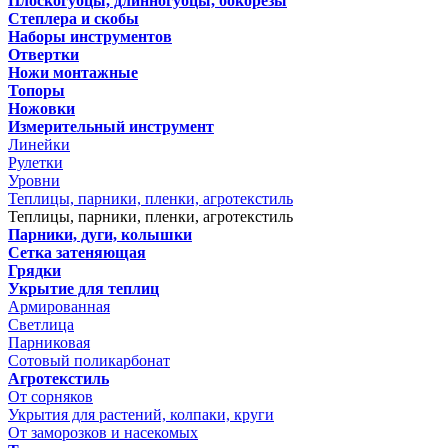
Плоскогубцы, длинногубцы, бокорезы
Степлера и скобы
Наборы инструментов
Отвертки
Ножи монтажные
Топоры
Ножовки
Измерительный инструмент
Линейки
Рулетки
Уровни
Теплицы, парники, пленки, агротекстиль
Теплицы, парники, пленки, агротекстиль
Парники, дуги, колышки
Сетка затеняющая
Грядки
Укрытие для теплиц
Армированная
Светлица
Парниковая
Сотовый поликарбонат
Агротекстиль
От сорняков
Укрытия для растений, колпаки, круги
От заморозков и насекомых