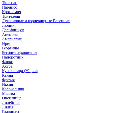
Тюльпан
Нарцисс
Крокосмия
Трителейя
Луковичные и корневищные Весенние
Люпин
Дельфиниум
Анемона
Амариллис
Ирис
Георгины
Бегония луковичная
Папоротник
Флокс
Астра
Купальница (Жарки)
Канна
Фрезия
Иксия
Колокольчик
Мальва
Овсянница
Лилейник
Лилия
Гладиолус