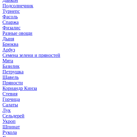
Дайкон
Подсолнечник
Турнепс
Фасоль
Спаржа
Физалис
Разные овощи
Дыня
Брюква
Арбуз
Семена зелени и пряностей
Мята
Базилик
Петрушка
Щавель
Пряности
Кориандр Кинза
Стевия
Горчица
Салаты
Лук
Сельдерей
Укроп
Шпинат
Рукола