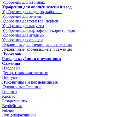
Удобрения для хвойных
Удобрения для овощей,зелени и ягод
Удобрения для огурцов, кабачков
Удобрение для зелени
Удобрения для томатов, перцев
Удобрения для капусты
Удобрения для картофеля и корнеплодов
Удобрения для ягодных
Удобрения для овощей
Луковичные, корневищные и саженцы
Луковичные, корневищные и саженцы
Лук-севок
Рассада клубники и земляники
Саженцы
Плодовые
Декоративно-лиственные
Цветущие
Луковичные и корневищные
Луковичные Осенние
Гиацинт
Крокус
Безвременник
Вербейник
Рябчик
Лук декоративный