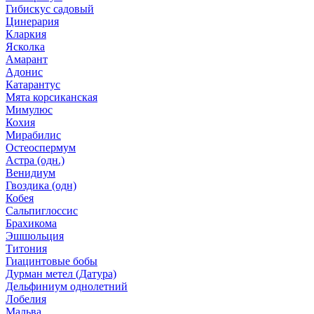
Гибискус садовый
Цинерария
Кларкия
Ясколка
Амарант
Адонис
Катарантус
Мята корсиканская
Мимулюс
Кохия
Мирабилис
Остеоспермум
Астра (одн.)
Венидиум
Гвоздика (одн)
Кобея
Сальпиглоссис
Брахикома
Эшшольция
Титония
Гиацинтовые бобы
Дурман метел (Датура)
Дельфиниум однолетний
Лобелия
Мальва