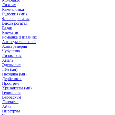
Молодило
Лихнис
Камнеломка
Рудбекия (мн)
Фиалка рогатая
Виола рогатая
Бадан
Клематис
Ромашка (Нивяник)
Алиссум скальный
Альстремерия
Чубушник
Лизимахия
Хмель
Эдельвейс
Лён (мн)
Гвоздика (мн)
Дербенник
Прострел
Хризантема (мн)
Гелиопсис
Вербаскум
Лапчатка
Айва
Пиретрум