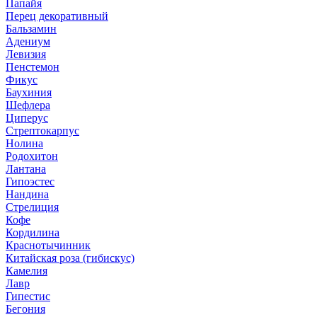
Папайя
Перец декоративный
Бальзамин
Адениум
Левизия
Пенстемон
Фикус
Баухиния
Шефлера
Циперус
Стрептокарпус
Нолина
Родохитон
Лантана
Гипоэстес
Нандина
Стрелиция
Кофе
Кордилина
Краснотычинник
Китайская роза (гибискус)
Камелия
Лавр
Гипестис
Бегония