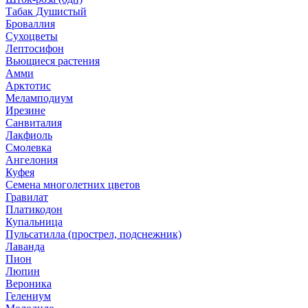
Табак Душистый
Броваллия
Сухоцветы
Лептосифон
Вьющиеся растения
Амми
Арктотис
Меламподиум
Ирезине
Санвиталия
Лакфиоль
Смолевка
Ангелония
Куфея
Семена многолетних цветов
Гравилат
Платикодон
Купальница
Пульсатилла (прострел, подснежник)
Лаванда
Пион
Люпин
Вероника
Гелениум