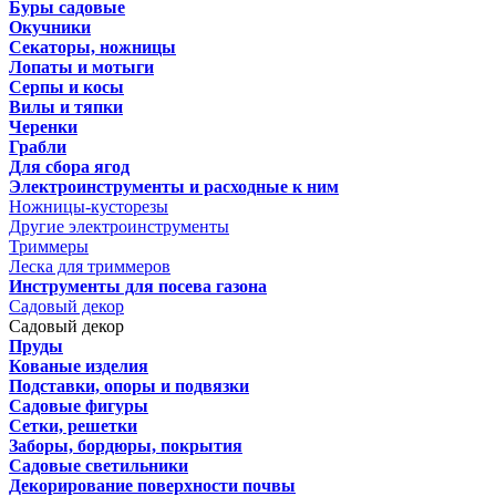
Буры садовые
Окучники
Секаторы, ножницы
Лопаты и мотыги
Серпы и косы
Вилы и тяпки
Черенки
Грабли
Для сбора ягод
Электроинструменты и расходные к ним
Ножницы-кусторезы
Другие электроинструменты
Триммеры
Леска для триммеров
Инструменты для посева газона
Садовый декор
Садовый декор
Пруды
Кованые изделия
Подставки, опоры и подвязки
Садовые фигуры
Сетки, решетки
Заборы, бордюры, покрытия
Садовые светильники
Декорирование поверхности почвы