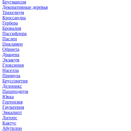
Бругмансия
Декоративные деревья
Трахелиум
Кроссандра
Гербера
Бровалия
Пассифлора
Паслен
Цикламен
Обриета
Драцена
Экзакум
Глоксиния
Населла
Примула
Бруссонетия
Делоникс
Пахиподиум
Юкка
Гортензия
Гаультерия
Эвкалипт
Литопс
Кактус
Абутилон