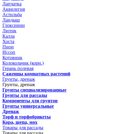
Лапчатка
Аквилегия
Астильба
Ландыш
Глоксинии
Лютик
Калла
Хоста
Пион
Иссоп
Котовник
Колокольчик (корн.)
Герань полевая
Саженцы комнатных растений
Грунты, дренаж
Грунты, дренаж
Грунты специализированные
Грунты для рассады
Компоненты для грунтов
Грунты универсальные
Дренаж
Торф и торфобрикеты
Кора, щепа, мох
Товары для рассады
Товары для рассады