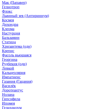
Мак (Папавер)
Гелиотроп
Флокс
Львиный зев (Антириннум)
Космея
Дихондра
Клеома
Настурция
Бальзамин
Статица
Хризантема (одн)
Крепис
Фасоль вьющаяся
Георгина
Рудбекия (одн)
Левкой
Кальцеолярия
Импатиенс
Газания (Гацания)
Василёк
Доротеантус
Нолана
Гипсофила
Ипомея
Гелихризум