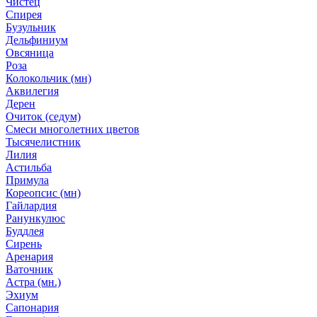
Чистец
Спирея
Бузульник
Дельфиниум
Овсяница
Роза
Колокольчик (мн)
Аквилегия
Дерен
Очиток (седум)
Смеси многолетних цветов
Тысячелистник
Лилия
Астильба
Примула
Кореопсис (мн)
Гайлардия
Ранункулюс
Буддлея
Сирень
Аренария
Ваточник
Астра (мн.)
Эхиум
Сапонария