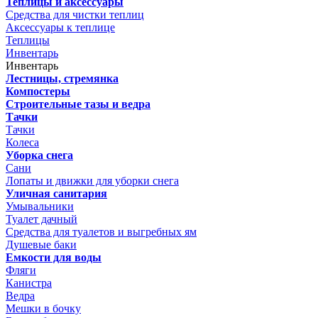
Теплицы и аксессуары
Средства для чистки теплиц
Аксессуары к теплице
Теплицы
Инвентарь
Инвентарь
Лестницы, стремянка
Компостеры
Строительные тазы и ведра
Тачки
Тачки
Колеса
Уборка снега
Сани
Лопаты и движки для уборки снега
Уличная санитария
Умывальники
Туалет дачный
Средства для туалетов и выгребных ям
Душевые баки
Емкости для воды
Фляги
Канистра
Ведра
Мешки в бочку