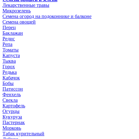
Лекарственные травы
Микрозелень
Семена огород на подоконнике и балконе
Семена овощей
Перец
Баклажан
Редис
Репа
Томаты
Капуста
Тыква
Горох
Редька
Кабачок
Бобы
Патиссон
Фенхель
Свекла
Картофель
Огурцы
Кукуруза
Пастернак
Морковь
Табак курительный