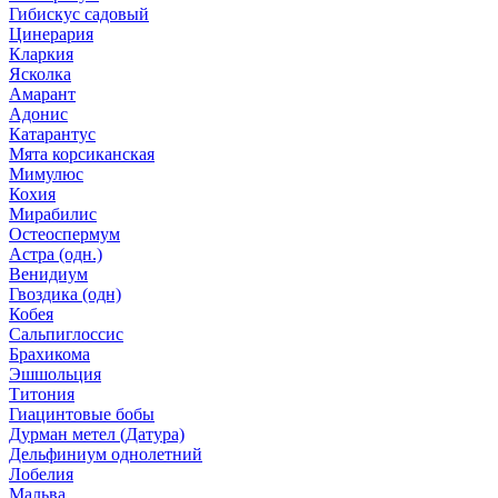
Гибискус садовый
Цинерария
Кларкия
Ясколка
Амарант
Адонис
Катарантус
Мята корсиканская
Мимулюс
Кохия
Мирабилис
Остеоспермум
Астра (одн.)
Венидиум
Гвоздика (одн)
Кобея
Сальпиглоссис
Брахикома
Эшшольция
Титония
Гиацинтовые бобы
Дурман метел (Датура)
Дельфиниум однолетний
Лобелия
Мальва