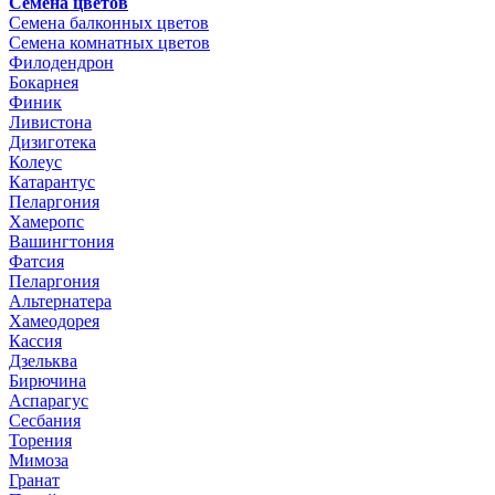
Семена цветов
Семена балконных цветов
Семена комнатных цветов
Филодендрон
Бокарнея
Финик
Ливистона
Дизиготека
Колеус
Катарантус
Пеларгония
Хамеропс
Вашингтония
Фатсия
Пеларгония
Альтернатера
Хамеодорея
Кассия
Дзельква
Бирючина
Аспарагус
Сесбания
Торения
Мимоза
Гранат