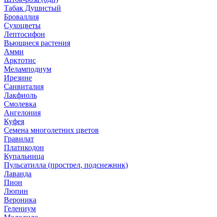
Табак Душистый
Броваллия
Сухоцветы
Лептосифон
Вьющиеся растения
Амми
Арктотис
Меламподиум
Ирезине
Санвиталия
Лакфиоль
Смолевка
Ангелония
Куфея
Семена многолетних цветов
Гравилат
Платикодон
Купальница
Пульсатилла (прострел, подснежник)
Лаванда
Пион
Люпин
Вероника
Гелениум