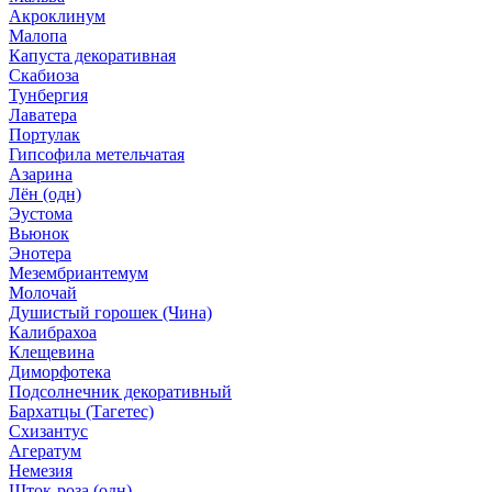
Акроклинум
Малопа
Капуста декоративная
Скабиоза
Тунбергия
Лаватера
Портулак
Гипсофила метельчатая
Азарина
Лён (одн)
Эустома
Вьюнок
Энотера
Мезембриантемум
Молочай
Душистый горошек (Чина)
Калибрахоа
Клещевина
Диморфотека
Подсолнечник декоративный
Бархатцы (Тагетес)
Схизантус
Агератум
Немезия
Шток-роза (одн)