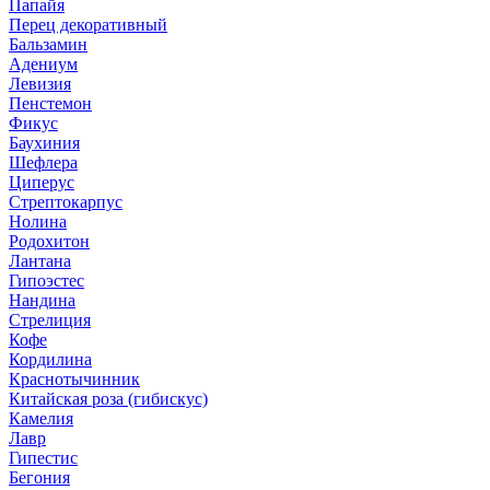
Папайя
Перец декоративный
Бальзамин
Адениум
Левизия
Пенстемон
Фикус
Баухиния
Шефлера
Циперус
Стрептокарпус
Нолина
Родохитон
Лантана
Гипоэстес
Нандина
Стрелиция
Кофе
Кордилина
Краснотычинник
Китайская роза (гибискус)
Камелия
Лавр
Гипестис
Бегония