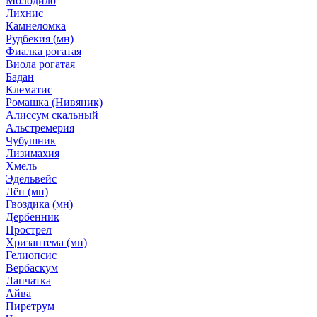
Молодило
Лихнис
Камнеломка
Рудбекия (мн)
Фиалка рогатая
Виола рогатая
Бадан
Клематис
Ромашка (Нивяник)
Алиссум скальный
Альстремерия
Чубушник
Лизимахия
Хмель
Эдельвейс
Лён (мн)
Гвоздика (мн)
Дербенник
Прострел
Хризантема (мн)
Гелиопсис
Вербаскум
Лапчатка
Айва
Пиретрум