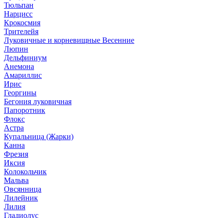
Тюльпан
Нарцисс
Крокосмия
Трителейя
Луковичные и корневищные Весенние
Люпин
Дельфиниум
Анемона
Амариллис
Ирис
Георгины
Бегония луковичная
Папоротник
Флокс
Астра
Купальница (Жарки)
Канна
Фрезия
Иксия
Колокольчик
Мальва
Овсянница
Лилейник
Лилия
Гладиолус