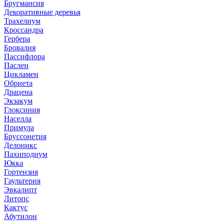
Бругмансия
Декоративные деревья
Трахелиум
Кроссандра
Гербера
Бровалия
Пассифлора
Паслен
Цикламен
Обриета
Драцена
Экзакум
Глоксиния
Населла
Примула
Бруссонетия
Делоникс
Пахиподиум
Юкка
Гортензия
Гаультерия
Эвкалипт
Литопс
Кактус
Абутилон