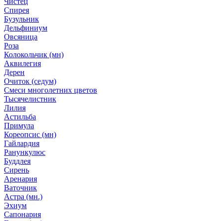
Чистец
Спирея
Бузульник
Дельфиниум
Овсяница
Роза
Колокольчик (мн)
Аквилегия
Дерен
Очиток (седум)
Смеси многолетних цветов
Тысячелистник
Лилия
Астильба
Примула
Кореопсис (мн)
Гайлардия
Ранункулюс
Буддлея
Сирень
Аренария
Ваточник
Астра (мн.)
Эхиум
Сапонария