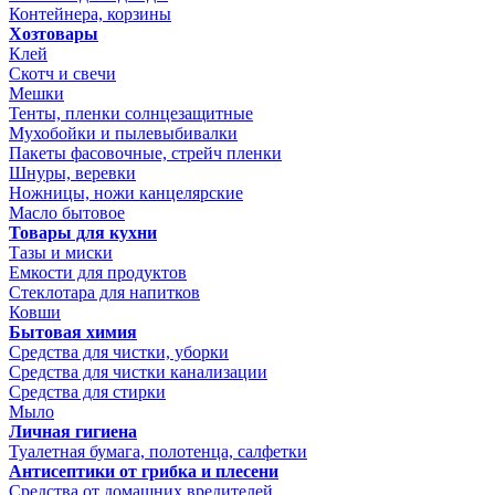
Контейнера, корзины
Хозтовары
Клей
Скотч и свечи
Мешки
Тенты, пленки солнцезащитные
Мухобойки и пылевыбивалки
Пакеты фасовочные, стрейч пленки
Шнуры, веревки
Ножницы, ножи канцелярские
Масло бытовое
Товары для кухни
Тазы и миски
Емкости для продуктов
Стеклотара для напитков
Ковши
Бытовая химия
Средства для чистки, уборки
Средства для чистки канализации
Средства для стирки
Мыло
Личная гигиена
Туалетная бумага, полотенца, салфетки
Антисептики от грибка и плесени
Средства от домашних вредителей