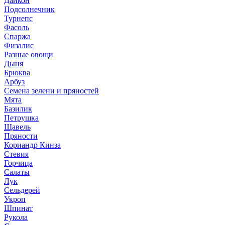
Дайкон
Подсолнечник
Турнепс
Фасоль
Спаржа
Физалис
Разные овощи
Дыня
Брюква
Арбуз
Семена зелени и пряностей
Мята
Базилик
Петрушка
Щавель
Пряности
Кориандр Кинза
Стевия
Горчица
Салаты
Лук
Сельдерей
Укроп
Шпинат
Рукола