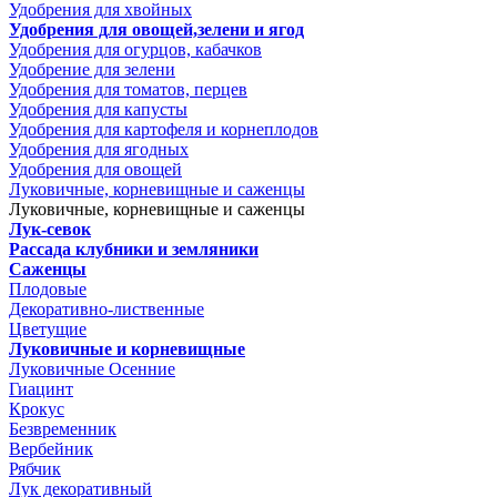
Удобрения для хвойных
Удобрения для овощей,зелени и ягод
Удобрения для огурцов, кабачков
Удобрение для зелени
Удобрения для томатов, перцев
Удобрения для капусты
Удобрения для картофеля и корнеплодов
Удобрения для ягодных
Удобрения для овощей
Луковичные, корневищные и саженцы
Луковичные, корневищные и саженцы
Лук-севок
Рассада клубники и земляники
Саженцы
Плодовые
Декоративно-лиственные
Цветущие
Луковичные и корневищные
Луковичные Осенние
Гиацинт
Крокус
Безвременник
Вербейник
Рябчик
Лук декоративный