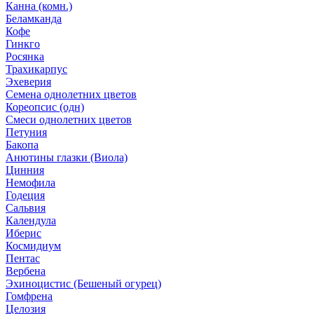
Канна (комн.)
Беламканда
Кофе
Гинкго
Росянка
Трахикарпус
Эхеверия
Семена однолетних цветов
Кореопсис (одн)
Смеси однолетних цветов
Петуния
Бакопа
Анютины глазки (Виола)
Цинния
Немофила
Годеция
Сальвия
Календула
Иберис
Космидиум
Пентас
Вербена
Эхиноцистис (Бешеный огурец)
Гомфрена
Целозия