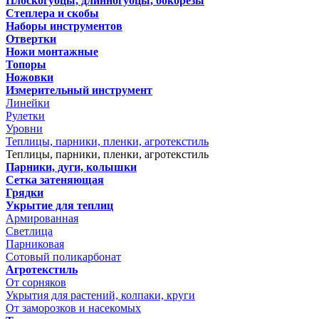
Плоскогубцы, длинногубцы, бокорезы
Степлера и скобы
Наборы инструментов
Отвертки
Ножи монтажные
Топоры
Ножовки
Измерительный инструмент
Линейки
Рулетки
Уровни
Теплицы, парники, пленки, агротекстиль
Теплицы, парники, пленки, агротекстиль
Парники, дуги, колышки
Сетка затеняющая
Грядки
Укрытие для теплиц
Армированная
Светлица
Парниковая
Сотовый поликарбонат
Агротекстиль
От сорняков
Укрытия для растений, колпаки, круги
От заморозков и насекомых