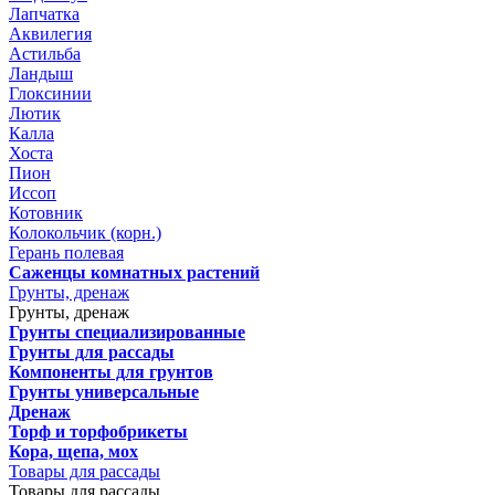
Лапчатка
Аквилегия
Астильба
Ландыш
Глоксинии
Лютик
Калла
Хоста
Пион
Иссоп
Котовник
Колокольчик (корн.)
Герань полевая
Саженцы комнатных растений
Грунты, дренаж
Грунты, дренаж
Грунты специализированные
Грунты для рассады
Компоненты для грунтов
Грунты универсальные
Дренаж
Торф и торфобрикеты
Кора, щепа, мох
Товары для рассады
Товары для рассады