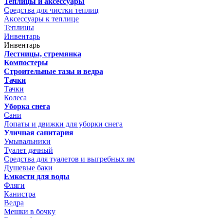
Теплицы и аксессуары
Средства для чистки теплиц
Аксессуары к теплице
Теплицы
Инвентарь
Инвентарь
Лестницы, стремянка
Компостеры
Строительные тазы и ведра
Тачки
Тачки
Колеса
Уборка снега
Сани
Лопаты и движки для уборки снега
Уличная санитария
Умывальники
Туалет дачный
Средства для туалетов и выгребных ям
Душевые баки
Емкости для воды
Фляги
Канистра
Ведра
Мешки в бочку