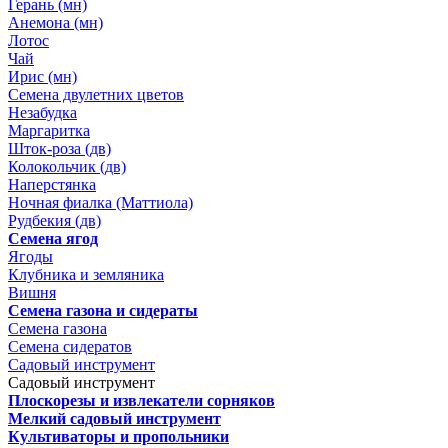
Герань (мн)
Анемона (мн)
Лотос
Чай
Ирис (мн)
Семена двулетних цветов
Незабудка
Маргаритка
Шток-роза (дв)
Колокольчик (дв)
Наперстянка
Ночная фиалка (Маттиола)
Рудбекия (дв)
Семена ягод
Ягоды
Клубника и земляника
Вишня
Семена газона и сидераты
Семена газона
Семена сидератов
Садовый инструмент
Садовый инструмент
Плоскорезы и извлекатели сорняков
Мелкий садовый инструмент
Культиваторы и пропольники