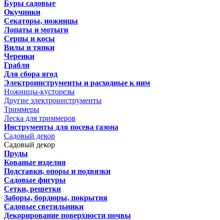
Буры садовые
Окучники
Секаторы, ножницы
Лопаты и мотыги
Серпы и косы
Вилы и тяпки
Черенки
Грабли
Для сбора ягод
Электроинструменты и расходные к ним
Ножницы-кусторезы
Другие электроинструменты
Триммеры
Леска для триммеров
Инструменты для посева газона
Садовый декор
Садовый декор
Пруды
Кованые изделия
Подставки, опоры и подвязки
Садовые фигуры
Сетки, решетки
Заборы, бордюры, покрытия
Садовые светильники
Декорирование поверхности почвы