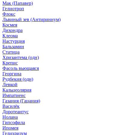
Мак (Папавер)
Гелиотроп
Флокс
Львиный зев (Антириннум)
Космея
Дихондра
Клеома
Настурция
Бальзамин
Статица
Хризантема (одн)
Крепис
Фасоль вьющаяся
Георгина
Рудбекия (одн)
Левкой
Кальцеолярия
Импатиенс
Газания (Гацания)
Василёк
Доротеантус
Нолана
Гипсофила
Ипомея
Гелихризум