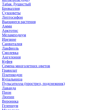
Табак Душистый
Броваллия
Сухоцветы
Лептосифон
Вьющиеся растения
Амми
Арктотис
Меламподиум
Ирезине
Санвиталия
Лакфиоль
Смолевка
Ангелония
Куфея
Семена многолетних цветов
Гравилат
Платикодон
Купальница
Пульсатилла (прострел, подснежник)
Лаванда
Пион
Люпин
Вероника
Гелениум