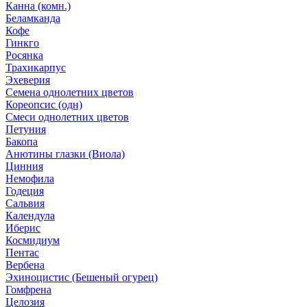
Канна (комн.)
Беламканда
Кофе
Гинкго
Росянка
Трахикарпус
Эхеверия
Семена однолетних цветов
Кореопсис (одн)
Смеси однолетних цветов
Петуния
Бакопа
Анютины глазки (Виола)
Цинния
Немофила
Годеция
Сальвия
Календула
Иберис
Космидиум
Пентас
Вербена
Эхиноцистис (Бешеный огурец)
Гомфрена
Целозия