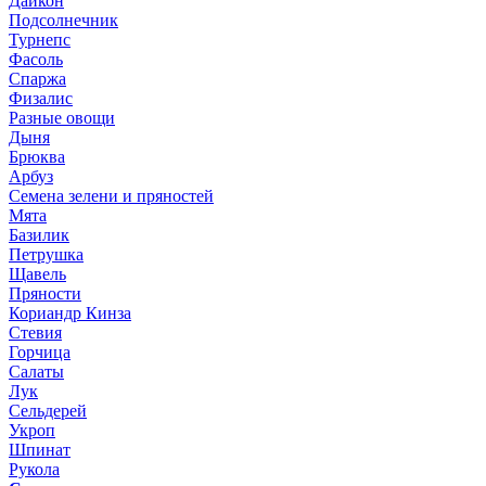
Дайкон
Подсолнечник
Турнепс
Фасоль
Спаржа
Физалис
Разные овощи
Дыня
Брюква
Арбуз
Семена зелени и пряностей
Мята
Базилик
Петрушка
Щавель
Пряности
Кориандр Кинза
Стевия
Горчица
Салаты
Лук
Сельдерей
Укроп
Шпинат
Рукола