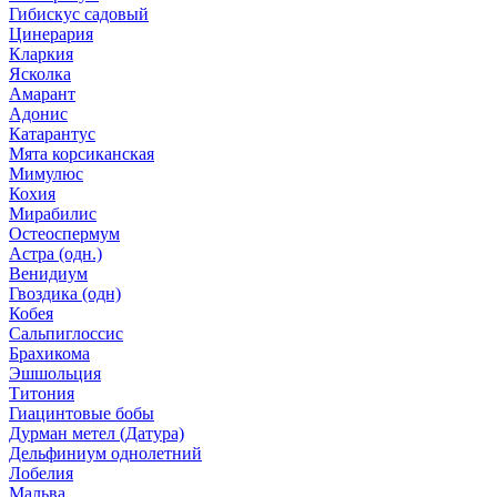
Гибискус садовый
Цинерария
Кларкия
Ясколка
Амарант
Адонис
Катарантус
Мята корсиканская
Мимулюс
Кохия
Мирабилис
Остеоспермум
Астра (одн.)
Венидиум
Гвоздика (одн)
Кобея
Сальпиглоссис
Брахикома
Эшшольция
Титония
Гиацинтовые бобы
Дурман метел (Датура)
Дельфиниум однолетний
Лобелия
Мальва