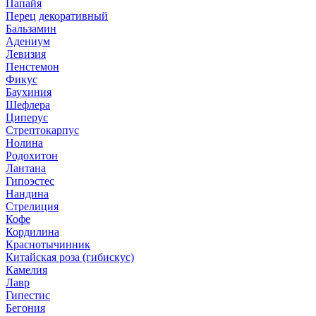
Папайя
Перец декоративный
Бальзамин
Адениум
Левизия
Пенстемон
Фикус
Баухиния
Шефлера
Циперус
Стрептокарпус
Нолина
Родохитон
Лантана
Гипоэстес
Нандина
Стрелиция
Кофе
Кордилина
Краснотычинник
Китайская роза (гибискус)
Камелия
Лавр
Гипестис
Бегония