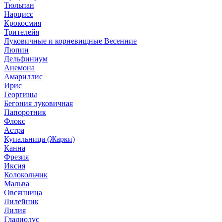
Тюльпан
Нарцисс
Крокосмия
Трителейя
Луковичные и корневищные Весенние
Люпин
Дельфиниум
Анемона
Амариллис
Ирис
Георгины
Бегония луковичная
Папоротник
Флокс
Астра
Купальница (Жарки)
Канна
Фрезия
Иксия
Колокольчик
Мальва
Овсянница
Лилейник
Лилия
Гладиолус