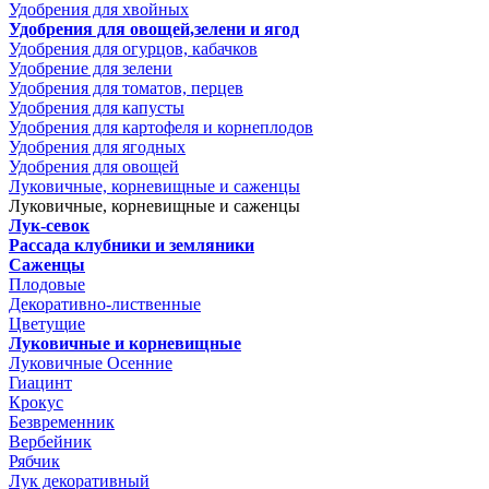
Удобрения для хвойных
Удобрения для овощей,зелени и ягод
Удобрения для огурцов, кабачков
Удобрение для зелени
Удобрения для томатов, перцев
Удобрения для капусты
Удобрения для картофеля и корнеплодов
Удобрения для ягодных
Удобрения для овощей
Луковичные, корневищные и саженцы
Луковичные, корневищные и саженцы
Лук-севок
Рассада клубники и земляники
Саженцы
Плодовые
Декоративно-лиственные
Цветущие
Луковичные и корневищные
Луковичные Осенние
Гиацинт
Крокус
Безвременник
Вербейник
Рябчик
Лук декоративный