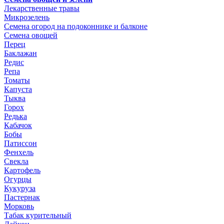
Лекарственные травы
Микрозелень
Семена огород на подоконнике и балконе
Семена овощей
Перец
Баклажан
Редис
Репа
Томаты
Капуста
Тыква
Горох
Редька
Кабачок
Бобы
Патиссон
Фенхель
Свекла
Картофель
Огурцы
Кукуруза
Пастернак
Морковь
Табак курительный