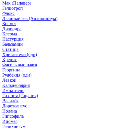
Мак (Папавер)
Гелиотроп
Флокс
Львиный зев (Антириннум)
Космея
Дихондра
Клеома
Настурция
Бальзамин
Статица
Хризантема (одн)
Крепис
Фасоль вьющаяся
Георгина
Рудбекия (одн)
Левкой
Кальцеолярия
Импатиенс
Газания (Гацания)
Василёк
Доротеантус
Нолана
Гипсофила
Ипомея
Гелихризум