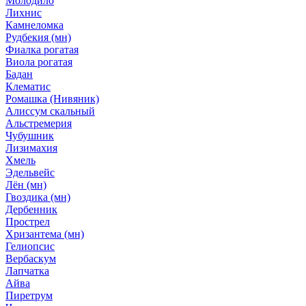
Молодило
Лихнис
Камнеломка
Рудбекия (мн)
Фиалка рогатая
Виола рогатая
Бадан
Клематис
Ромашка (Нивяник)
Алиссум скальный
Альстремерия
Чубушник
Лизимахия
Хмель
Эдельвейс
Лён (мн)
Гвоздика (мн)
Дербенник
Прострел
Хризантема (мн)
Гелиопсис
Вербаскум
Лапчатка
Айва
Пиретрум