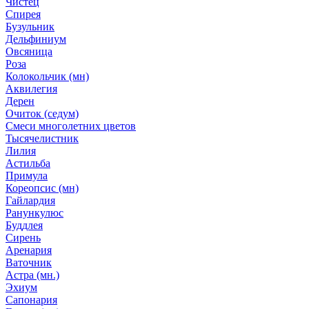
Чистец
Спирея
Бузульник
Дельфиниум
Овсяница
Роза
Колокольчик (мн)
Аквилегия
Дерен
Очиток (седум)
Смеси многолетних цветов
Тысячелистник
Лилия
Астильба
Примула
Кореопсис (мн)
Гайлардия
Ранункулюс
Буддлея
Сирень
Аренария
Ваточник
Астра (мн.)
Эхиум
Сапонария