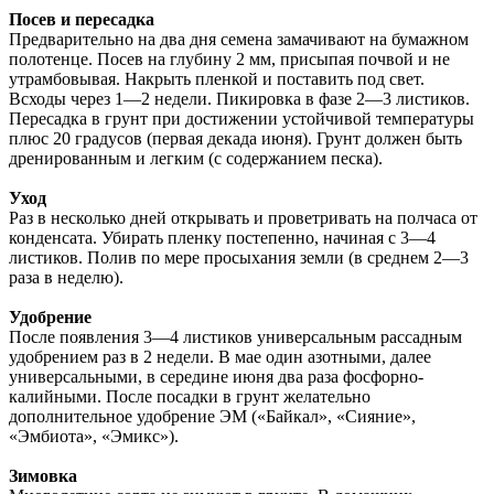
Посев и пересадка
Предварительно на два дня семена замачивают на бумажном
полотенце. Посев на глубину 2 мм, присыпая почвой и не
утрамбовывая. Накрыть пленкой и поставить под свет.
Всходы через 1—2 недели. Пикировка в фазе 2—3 листиков.
Пересадка в грунт при достижении устойчивой температуры
плюс 20 градусов (первая декада июня). Грунт должен быть
дренированным и легким (с содержанием песка).
Уход
Раз в несколько дней открывать и проветривать на полчаса от
конденсата. Убирать пленку постепенно, начиная с 3—4
листиков. Полив по мере просыхания земли (в среднем 2—3
раза в неделю).
Удобрение
После появления 3—4 листиков универсальным рассадным
удобрением раз в 2 недели. В мае один азотными, далее
универсальными, в середине июня два раза фосфорно-
калийными. После посадки в грунт желательно
дополнительное удобрение ЭМ («Байкал», «Сияние»,
«Эмбиота», «Эмикс»).
Зимовка