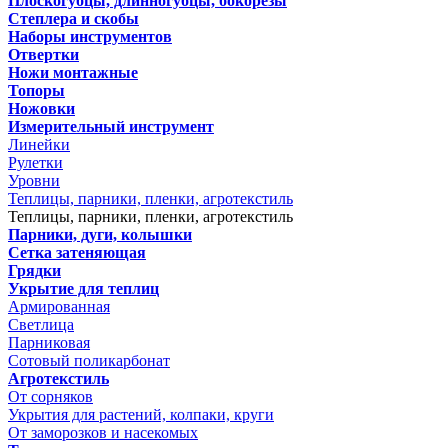
Плоскогубцы, длинногубцы, бокорезы
Степлера и скобы
Наборы инструментов
Отвертки
Ножи монтажные
Топоры
Ножовки
Измерительный инструмент
Линейки
Рулетки
Уровни
Теплицы, парники, пленки, агротекстиль
Теплицы, парники, пленки, агротекстиль
Парники, дуги, колышки
Сетка затеняющая
Грядки
Укрытие для теплиц
Армированная
Светлица
Парниковая
Сотовый поликарбонат
Агротекстиль
От сорняков
Укрытия для растений, колпаки, круги
От заморозков и насекомых