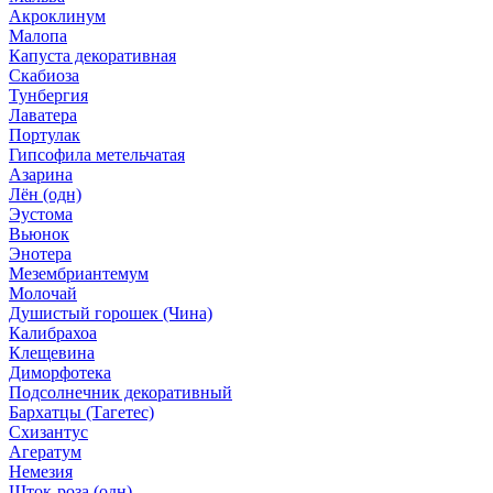
Акроклинум
Малопа
Капуста декоративная
Скабиоза
Тунбергия
Лаватера
Портулак
Гипсофила метельчатая
Азарина
Лён (одн)
Эустома
Вьюнок
Энотера
Мезембриантемум
Молочай
Душистый горошек (Чина)
Калибрахоа
Клещевина
Диморфотека
Подсолнечник декоративный
Бархатцы (Тагетес)
Схизантус
Агератум
Немезия
Шток-роза (одн)