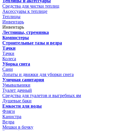
Теплицы и аксессуары
Средства для чистки теплиц
Аксессуары к теплице
Теплицы
Инвентарь
Инвентарь
Лестницы, стремянка
Компостеры
Строительные тазы и ведра
Тачки
Тачки
Колеса
Уборка снега
Сани
Лопаты и движки для уборки снега
Уличная санитария
Умывальники
Туалет дачный
Средства для туалетов и выгребных ям
Душевые баки
Емкости для воды
Фляги
Канистра
Ведра
Мешки в бочку