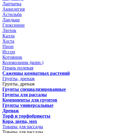
Лапчатка
Аквилегия
Астильба
Ландыш
Глоксинии
Лютик
Калла
Хоста
Пион
Иссоп
Котовник
Колокольчик (корн.)
Герань полевая
Саженцы комнатных растений
Грунты, дренаж
Грунты, дренаж
Грунты специализированные
Грунты для рассады
Компоненты для грунтов
Грунты универсальные
Дренаж
Торф и торфобрикеты
Кора, щепа, мох
Товары для рассады
Товары для рассады