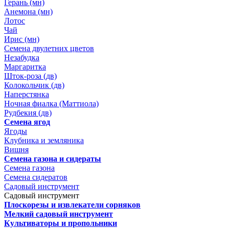
Герань (мн)
Анемона (мн)
Лотос
Чай
Ирис (мн)
Семена двулетних цветов
Незабудка
Маргаритка
Шток-роза (дв)
Колокольчик (дв)
Наперстянка
Ночная фиалка (Маттиола)
Рудбекия (дв)
Семена ягод
Ягоды
Клубника и земляника
Вишня
Семена газона и сидераты
Семена газона
Семена сидератов
Садовый инструмент
Садовый инструмент
Плоскорезы и извлекатели сорняков
Мелкий садовый инструмент
Культиваторы и пропольники