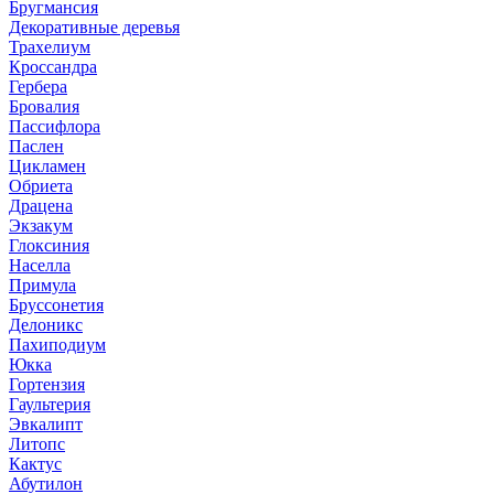
Бругмансия
Декоративные деревья
Трахелиум
Кроссандра
Гербера
Бровалия
Пассифлора
Паслен
Цикламен
Обриета
Драцена
Экзакум
Глоксиния
Населла
Примула
Бруссонетия
Делоникс
Пахиподиум
Юкка
Гортензия
Гаультерия
Эвкалипт
Литопс
Кактус
Абутилон