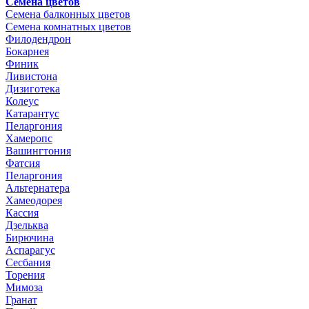
Семена цветов
Семена балконных цветов
Семена комнатных цветов
Филодендрон
Бокарнея
Финик
Ливистона
Дизиготека
Колеус
Катарантус
Пеларгония
Хамеропс
Вашингтония
Фатсия
Пеларгония
Альтернатера
Хамеодорея
Кассия
Дзельква
Бирючина
Аспарагус
Сесбания
Торения
Мимоза
Гранат