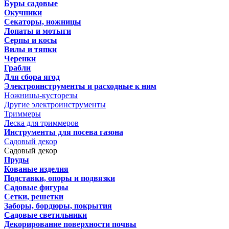
Буры садовые
Окучники
Секаторы, ножницы
Лопаты и мотыги
Серпы и косы
Вилы и тяпки
Черенки
Грабли
Для сбора ягод
Электроинструменты и расходные к ним
Ножницы-кусторезы
Другие электроинструменты
Триммеры
Леска для триммеров
Инструменты для посева газона
Садовый декор
Садовый декор
Пруды
Кованые изделия
Подставки, опоры и подвязки
Садовые фигуры
Сетки, решетки
Заборы, бордюры, покрытия
Садовые светильники
Декорирование поверхности почвы