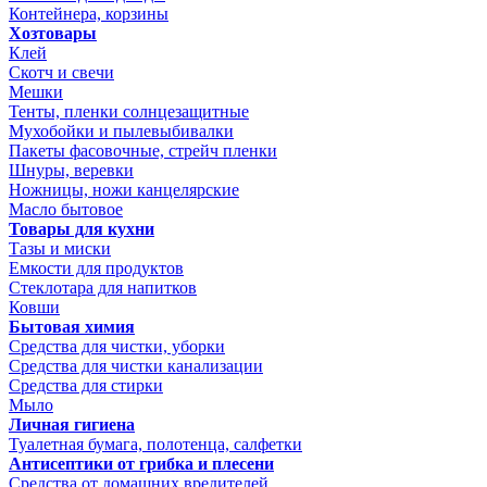
Контейнера, корзины
Хозтовары
Клей
Скотч и свечи
Мешки
Тенты, пленки солнцезащитные
Мухобойки и пылевыбивалки
Пакеты фасовочные, стрейч пленки
Шнуры, веревки
Ножницы, ножи канцелярские
Масло бытовое
Товары для кухни
Тазы и миски
Емкости для продуктов
Стеклотара для напитков
Ковши
Бытовая химия
Средства для чистки, уборки
Средства для чистки канализации
Средства для стирки
Мыло
Личная гигиена
Туалетная бумага, полотенца, салфетки
Антисептики от грибка и плесени
Средства от домашних вредителей