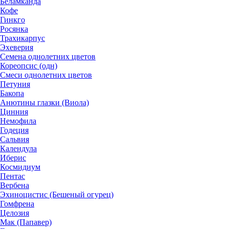
Беламканда
Кофе
Гинкго
Росянка
Трахикарпус
Эхеверия
Семена однолетних цветов
Кореопсис (одн)
Смеси однолетних цветов
Петуния
Бакопа
Анютины глазки (Виола)
Цинния
Немофила
Годеция
Сальвия
Календула
Иберис
Космидиум
Пентас
Вербена
Эхиноцистис (Бешеный огурец)
Гомфрена
Целозия
Мак (Папавер)