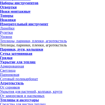
Наборы инструментов
Отвертки
Ножи монтажные
Топоры
Ножовки
Измерительный инструмент
Линейки
Рулетки
Уровни
Теплицы, парники, пленки, агротекстиль
Теплицы, парники, пленки, агротекстиль
Парники, дуги, колышки
Сетка затеняющая
Грядки
Укрытие для теплиц
Армированная
Светлица
Парниковая
Сотовый поликарбонат
Агротекстиль
От сорняков
Укрытия для растений, колпаки, круги
От заморозков и насекомых
Теплицы и аксессуары
Средства для чистки теплиц