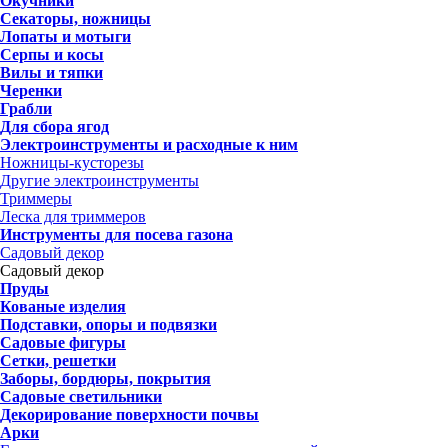
Окучники
Секаторы, ножницы
Лопаты и мотыги
Серпы и косы
Вилы и тяпки
Черенки
Грабли
Для сбора ягод
Электроинструменты и расходные к ним
Ножницы-кусторезы
Другие электроинструменты
Триммеры
Леска для триммеров
Инструменты для посева газона
Садовый декор
Садовый декор
Пруды
Кованые изделия
Подставки, опоры и подвязки
Садовые фигуры
Сетки, решетки
Заборы, бордюры, покрытия
Садовые светильники
Декорирование поверхности почвы
Арки