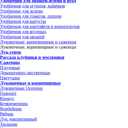
Удобрения для овощей,зелени и ягод
Удобрения для огурцов, кабачков
Удобрение для зелени
Удобрения для томатов, перцев
Удобрения для капусты
Удобрения для картофеля и корнеплодов
Удобрения для ягодных
Удобрения для овощей
Луковичные, корневищные и саженцы
Луковичные, корневищные и саженцы
Лук-севок
Рассада клубники и земляники
Саженцы
Плодовые
Декоративно-лиственные
Цветущие
Луковичные и корневищные
Луковичные Осенние
Гиацинт
Крокус
Безвременник
Вербейник
Рябчик
Лук декоративный
Тюльпан