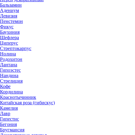
Бальзамин
Адениум
Левизия
Пенстемон
Фикус
Баухиния
Шефлера
Циперус
Стрептокарпус
Нолина
Родохитон
Лантана
Гипоэстес
Нандина
Стрелиция
Кофе
Кордилина
Краснотычинник
Китайская роза (гибискус)
Камелия
Лавр
Гипестис
Бегония
Бругмансия