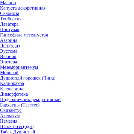
Малопа
Капуста декоративная
Скабиоза
Тунбергия
Лаватера
Портулак
Гипсофила метельчатая
Азарина
Лён (одн)
Эустома
Вьюнок
Энотера
Мезембриантемум
Молочай
Душистый горошек (Чина)
Калибрахоа
Клещевина
Диморфотека
Подсолнечник декоративный
Бархатцы (Тагетес)
Схизантус
Агератум
Немезия
Шток-роза (одн)
Табак Душистый