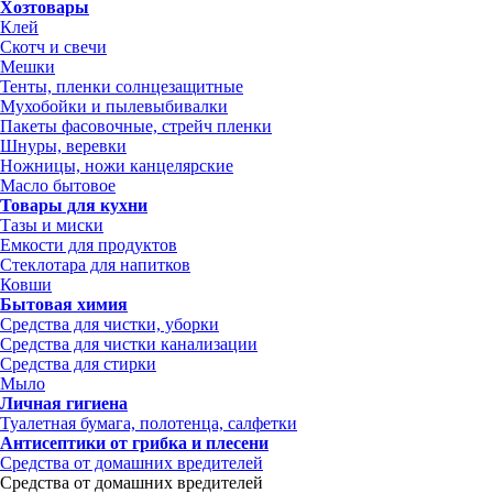
Хозтовары
Клей
Скотч и свечи
Мешки
Тенты, пленки солнцезащитные
Мухобойки и пылевыбивалки
Пакеты фасовочные, стрейч пленки
Шнуры, веревки
Ножницы, ножи канцелярские
Масло бытовое
Товары для кухни
Тазы и миски
Емкости для продуктов
Стеклотара для напитков
Ковши
Бытовая химия
Средства для чистки, уборки
Средства для чистки канализации
Средства для стирки
Мыло
Личная гигиена
Туалетная бумага, полотенца, салфетки
Антисептики от грибка и плесени
Средства от домашних вредителей
Средства от домашних вредителей