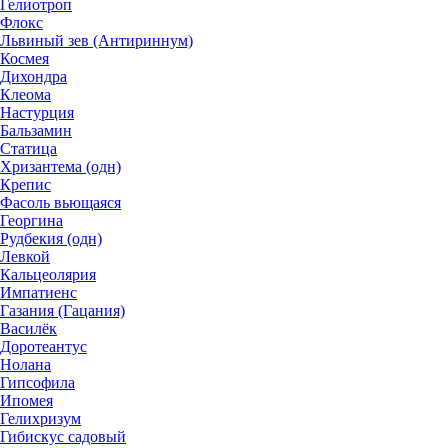
Гелиотроп
Флокс
Львиный зев (Антириннум)
Космея
Дихондра
Клеома
Настурция
Бальзамин
Статица
Хризантема (одн)
Крепис
Фасоль вьющаяся
Георгина
Рудбекия (одн)
Левкой
Кальцеолярия
Импатиенс
Газания (Гацания)
Василёк
Доротеантус
Нолана
Гипсофила
Ипомея
Гелихризум
Гибискус садовый