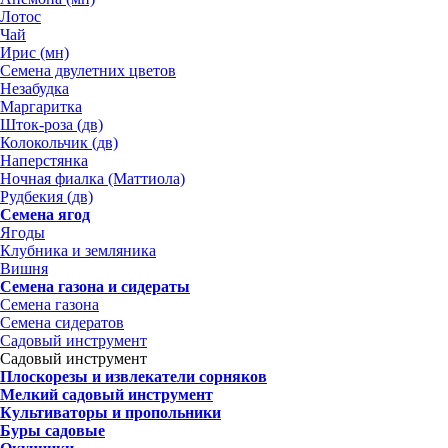
Лотос
Чай
Ирис (мн)
Семена двулетних цветов
Незабудка
Маргаритка
Шток-роза (дв)
Колокольчик (дв)
Наперстянка
Ночная фиалка (Маттиола)
Рудбекия (дв)
Семена ягод
Ягоды
Клубника и земляника
Вишня
Семена газона и сидераты
Семена газона
Семена сидератов
Садовый инструмент
Садовый инструмент
Плоскорезы и извлекатели сорняков
Мелкий садовый инструмент
Культиваторы и пропольники
Буры садовые