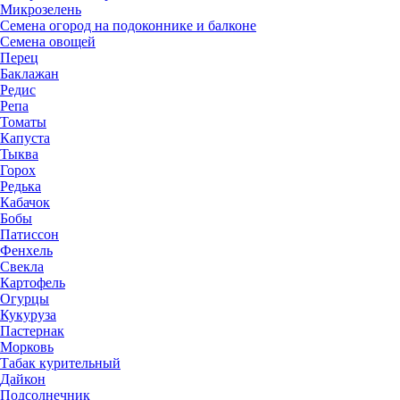
Микрозелень
Семена огород на подоконнике и балконе
Семена овощей
Перец
Баклажан
Редис
Репа
Томаты
Капуста
Тыква
Горох
Редька
Кабачок
Бобы
Патиссон
Фенхель
Свекла
Картофель
Огурцы
Кукуруза
Пастернак
Морковь
Табак курительный
Дайкон
Подсолнечник