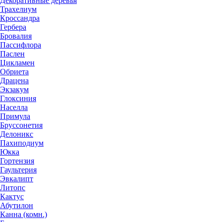
Декоративные деревья
Трахелиум
Кроссандра
Гербера
Бровалия
Пассифлора
Паслен
Цикламен
Обриета
Драцена
Экзакум
Глоксиния
Населла
Примула
Бруссонетия
Делоникс
Пахиподиум
Юкка
Гортензия
Гаультерия
Эвкалипт
Литопс
Кактус
Абутилон
Канна (комн.)