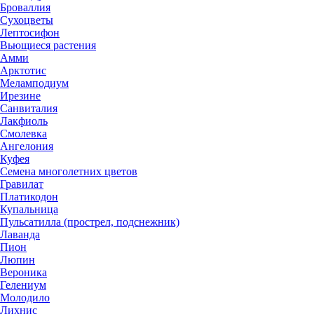
Броваллия
Сухоцветы
Лептосифон
Вьющиеся растения
Амми
Арктотис
Меламподиум
Ирезине
Санвиталия
Лакфиоль
Смолевка
Ангелония
Куфея
Семена многолетних цветов
Гравилат
Платикодон
Купальница
Пульсатилла (прострел, подснежник)
Лаванда
Пион
Люпин
Вероника
Гелениум
Молодило
Лихнис