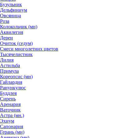
Бузульник
Дельфиниум
Овсяница
Роза
Колокольчик (мн)
Аквилегия
Дерен
Очиток (седум)
Смеси многолетних цветов
Тысячелистник
Лилия
Астильба
Примула
Кореопсис (мн)
Гайлардия
Ранункулюс
Буддлея
Сирень
Аренария
Ваточник
Астра (мн.)
Эхиум
Сапонария
Герань (мн)
Анемона (мн)