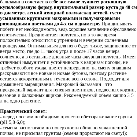
бальзамина
сочетает в себе все самое лучшее: роскошную
куполообразную форму, внушительный размер куста до 40 см
в диаметре, легкий изящный полукаскад ветвей, густо
усыпанных крупными махровыми и полумахровыми
розовидными цветками до 4-х см в диаметре.
Прищипывать
побеги нет необходимости, ведь хорошее ветвление обусловлено
генетически. Предпочитает полутень, но в то же время
положительно относится к утренним и вечерним солнечным
процедурам. Оптимальным для него будет тихое, защищенное от
ветра место, где до 11 часов утра и после 17 часов вечера
солнечно, а в остальные дневные часы ажурная полутень. Имеет
отличный иммунитет и устойчивость к капризам погоды, не
требует особого ухода, цветет непрерывно, на смену опавшим
раскрываются все новые и новые бутоны, поэтому растение
остается декоративным в течение всего сезона. Подходит для
домашнего выращивания. Махровый бальзамин - это
прекрасный вариант для теневых цветников, подвесных корзин,
вазонов и балконных ящиков. Рекомендуемый объем кашпо 3-5
л на одно растение.
Практический совет:
- перед посевом необходимо провести обеззараживание грунта
(pH 5,8-6,0);
- семена располагаем по поверхности обильно увлажненной
почвы, не присыпая грунтом (семена прорастают на свету!);