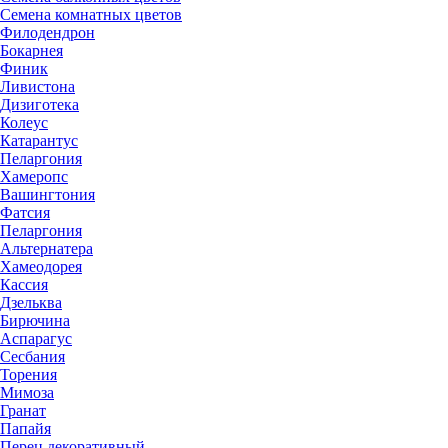
Семена комнатных цветов
Филодендрон
Бокарнея
Финик
Ливистона
Дизиготека
Колеус
Катарантус
Пеларгония
Хамеропс
Вашингтония
Фатсия
Пеларгония
Альтернатера
Хамеодорея
Кассия
Дзельква
Бирючина
Аспарагус
Сесбания
Торения
Мимоза
Гранат
Папайя
Перец декоративный