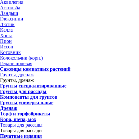
Аквилегия
Астильба
Ландыш
Глоксинии
Лютик
Калла
Хоста
Пион
Иссоп
Котовник
Колокольчик (корн.)
Герань полевая
Саженцы комнатных растений
Грунты, дренаж
Грунты, дренаж
Грунты специализированные
Грунты для рассады
Компоненты для грунтов
Грунты универсальные
Дренаж
Торф и торфобрикеты
Кора, щепа, мох
Товары для рассады
Товары для рассады
Печатные издания