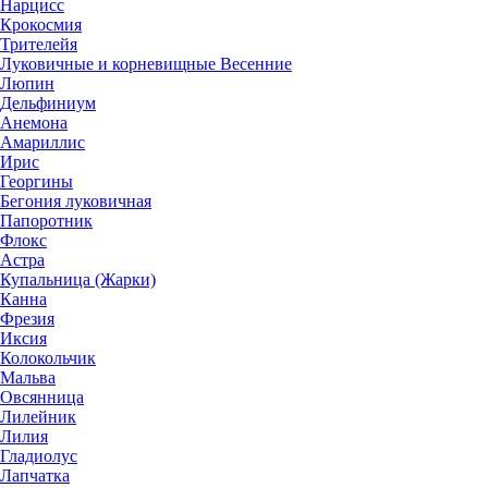
Нарцисс
Крокосмия
Трителейя
Луковичные и корневищные Весенние
Люпин
Дельфиниум
Анемона
Амариллис
Ирис
Георгины
Бегония луковичная
Папоротник
Флокс
Астра
Купальница (Жарки)
Канна
Фрезия
Иксия
Колокольчик
Мальва
Овсянница
Лилейник
Лилия
Гладиолус
Лапчатка