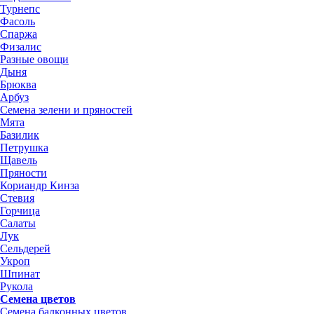
Турнепс
Фасоль
Спаржа
Физалис
Разные овощи
Дыня
Брюква
Арбуз
Семена зелени и пряностей
Мята
Базилик
Петрушка
Щавель
Пряности
Кориандр Кинза
Стевия
Горчица
Салаты
Лук
Сельдерей
Укроп
Шпинат
Рукола
Семена цветов
Семена балконных цветов