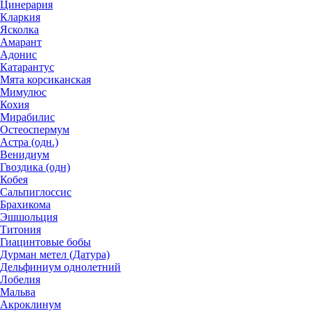
Цинерария
Кларкия
Ясколка
Амарант
Адонис
Катарантус
Мята корсиканская
Мимулюс
Кохия
Мирабилис
Остеоспермум
Астра (одн.)
Венидиум
Гвоздика (одн)
Кобея
Сальпиглоссис
Брахикома
Эшшольция
Титония
Гиацинтовые бобы
Дурман метел (Датура)
Дельфиниум однолетний
Лобелия
Мальва
Акроклинум