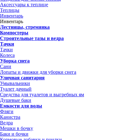
Аксессуары к теплице
Теплицы
Инвентарь
Инвентарь
Лестницы, стремянка
Компостеры
Строительные тазы и ведра
Тачки
Тачки
Колеса
Уборка снега
Сани
Лопаты и движки для уборки снега
Уличная санитария
Умывальники
Туалет дачный
Средства для туалетов и выгребных ям
Душевые баки
Емкости для воды
Фляги
Канистра
Ведра
Мешки в бочку
Баки и бочки
Кормовые добавки и поилки