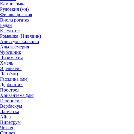
Камнеломка
Рудбекия (мн)
Фиалка рогатая
Виола рогатая
Бадан
Клематис
Ромашка (Нивяник)
Алиссум скальный
Альстремерия
Чубушник
Лизимахия
Хмель
Эдельвейс
Лён (мн)
Гвоздика (мн)
Дербенник
Прострел
Хризантема (мн)
Гелиопсис
Вербаскум
Лапчатка
Айва
Пиретрум
Чистец
Спирея