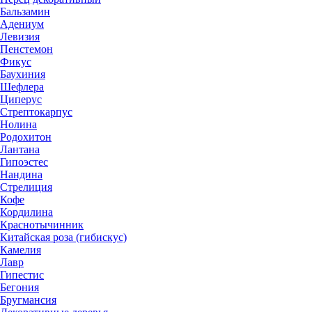
Бальзамин
Адениум
Левизия
Пенстемон
Фикус
Баухиния
Шефлера
Циперус
Стрептокарпус
Нолина
Родохитон
Лантана
Гипоэстес
Нандина
Стрелиция
Кофе
Кордилина
Краснотычинник
Китайская роза (гибискус)
Камелия
Лавр
Гипестис
Бегония
Бругмансия