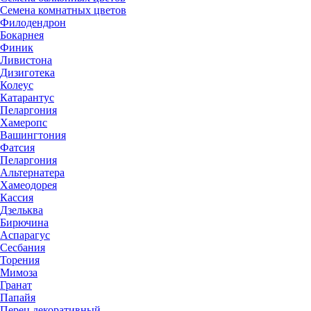
Семена комнатных цветов
Филодендрон
Бокарнея
Финик
Ливистона
Дизиготека
Колеус
Катарантус
Пеларгония
Хамеропс
Вашингтония
Фатсия
Пеларгония
Альтернатера
Хамеодорея
Кассия
Дзельква
Бирючина
Аспарагус
Сесбания
Торения
Мимоза
Гранат
Папайя
Перец декоративный