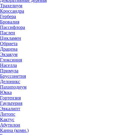
Декоративные деревья
Трахелиум
Кроссандра
Гербера
Бровалия
Пассифлора
Паслен
Цикламен
Обриета
Драцена
Экзакум
Глоксиния
Населла
Примула
Бруссонетия
Делоникс
Пахиподиум
Юкка
Гортензия
Гаультерия
Эвкалипт
Литопс
Кактус
Абутилон
Канна (комн.)