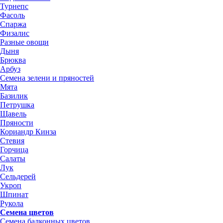
Турнепс
Фасоль
Спаржа
Физалис
Разные овощи
Дыня
Брюква
Арбуз
Семена зелени и пряностей
Мята
Базилик
Петрушка
Щавель
Пряности
Кориандр Кинза
Стевия
Горчица
Салаты
Лук
Сельдерей
Укроп
Шпинат
Рукола
Семена цветов
Семена балконных цветов