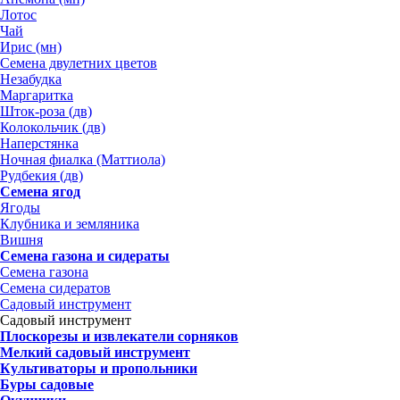
Лотос
Чай
Ирис (мн)
Семена двулетних цветов
Незабудка
Маргаритка
Шток-роза (дв)
Колокольчик (дв)
Наперстянка
Ночная фиалка (Маттиола)
Рудбекия (дв)
Семена ягод
Ягоды
Клубника и земляника
Вишня
Семена газона и сидераты
Семена газона
Семена сидератов
Садовый инструмент
Садовый инструмент
Плоскорезы и извлекатели сорняков
Мелкий садовый инструмент
Культиваторы и пропольники
Буры садовые