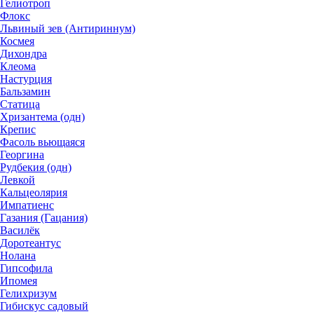
Гелиотроп
Флокс
Львиный зев (Антириннум)
Космея
Дихондра
Клеома
Настурция
Бальзамин
Статица
Хризантема (одн)
Крепис
Фасоль вьющаяся
Георгина
Рудбекия (одн)
Левкой
Кальцеолярия
Импатиенс
Газания (Гацания)
Василёк
Доротеантус
Нолана
Гипсофила
Ипомея
Гелихризум
Гибискус садовый