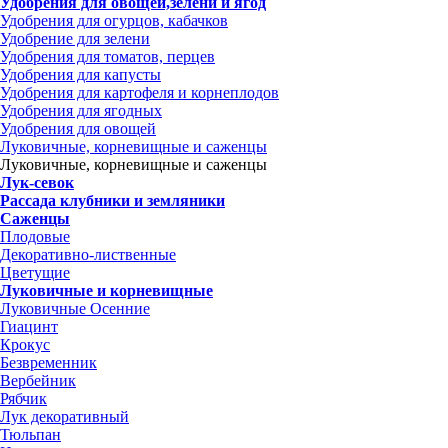
Удобрения для овощей,зелени и ягод
Удобрения для огурцов, кабачков
Удобрение для зелени
Удобрения для томатов, перцев
Удобрения для капусты
Удобрения для картофеля и корнеплодов
Удобрения для ягодных
Удобрения для овощей
Луковичные, корневищные и саженцы
Луковичные, корневищные и саженцы
Лук-севок
Рассада клубники и земляники
Саженцы
Плодовые
Декоративно-лиственные
Цветущие
Луковичные и корневищные
Луковичные Осенние
Гиацинт
Крокус
Безвременник
Вербейник
Рябчик
Лук декоративный
Тюльпан