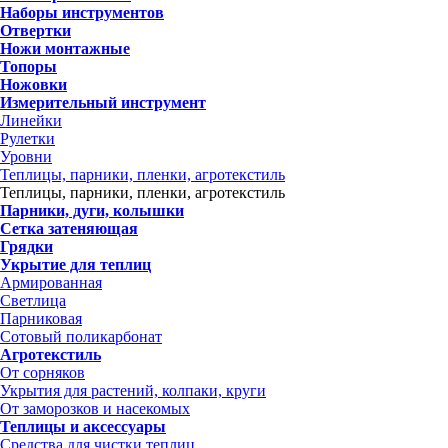
Наборы инструментов
Отвертки
Ножи монтажные
Топоры
Ножовки
Измерительный инструмент
Линейки
Рулетки
Уровни
Теплицы, парники, пленки, агротекстиль
Теплицы, парники, пленки, агротекстиль
Парники, дуги, колышки
Сетка затеняющая
Грядки
Укрытие для теплиц
Армированная
Светлица
Парниковая
Сотовый поликарбонат
Агротекстиль
От сорняков
Укрытия для растений, колпаки, круги
От заморозков и насекомых
Теплицы и аксессуары
Средства для чистки теплиц