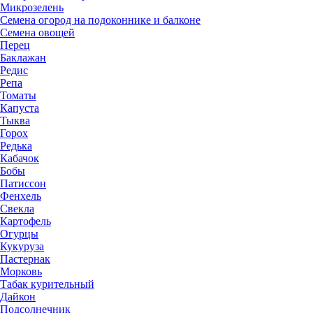
Микрозелень
Семена огород на подоконнике и балконе
Семена овощей
Перец
Баклажан
Редис
Репа
Томаты
Капуста
Тыква
Горох
Редька
Кабачок
Бобы
Патиссон
Фенхель
Свекла
Картофель
Огурцы
Кукуруза
Пастернак
Морковь
Табак курительный
Дайкон
Подсолнечник