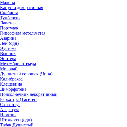
Малопа
Капуста декоративная
Скабиоза
Тунбергия
Лаватера
Портулак
Гипсофила метельчатая
Азарина
Лён (одн)
Эустома
Вьюнок
Энотера
Мезембриантемум
Молочай
Душистый горошек (Чина)
Калибрахоа
Клещевина
Диморфотека
Подсолнечник декоративный
Бархатцы (Тагетес)
Схизантус
Агератум
Немезия
Шток-роза (одн)
Табак Душистый