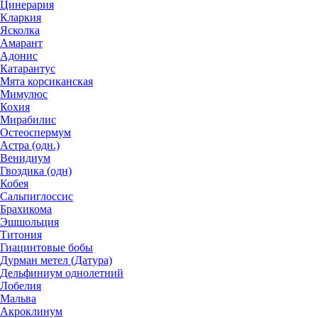
Цинерария
Кларкия
Ясколка
Амарант
Адонис
Катарантус
Мята корсиканская
Мимулюс
Кохия
Мирабилис
Остеоспермум
Астра (одн.)
Венидиум
Гвоздика (одн)
Кобея
Сальпиглоссис
Брахикома
Эшшольция
Титония
Гиацинтовые бобы
Дурман метел (Датура)
Дельфиниум однолетний
Лобелия
Мальва
Акроклинум