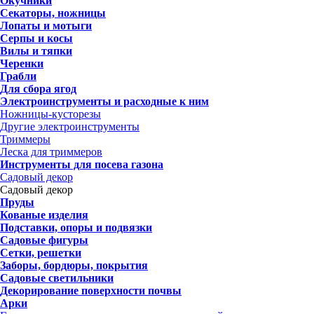
Окучники
Секаторы, ножницы
Лопаты и мотыги
Серпы и косы
Вилы и тяпки
Черенки
Грабли
Для сбора ягод
Электроинструменты и расходные к ним
Ножницы-кусторезы
Другие электроинструменты
Триммеры
Леска для триммеров
Инструменты для посева газона
Садовый декор
Садовый декор
Пруды
Кованые изделия
Подставки, опоры и подвязки
Садовые фигуры
Сетки, решетки
Заборы, бордюры, покрытия
Садовые светильники
Декорирование поверхности почвы
Арки