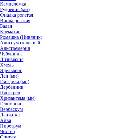
Камнеломка
Рудбекия (мн)
Фиалка рогатая
Виола рогатая
Бадан
Клематис
Ромашка (Нивяник)
Алиссум скальный
Альстремерия
Чубушник
Лизимахия
Хмель
Эдельвейс
Лён (мн)
Гвоздика (мн)
Дербенник
Прострел
Хризантема (мн)
Гелиопсис
Вербаскум
Лапчатка
Айва
Пиретрум
Чистец
Спирея