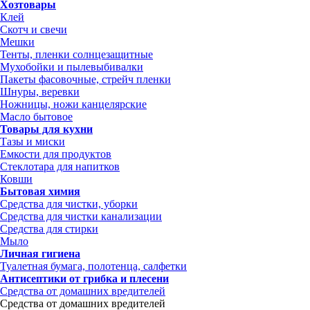
Хозтовары
Клей
Скотч и свечи
Мешки
Тенты, пленки солнцезащитные
Мухобойки и пылевыбивалки
Пакеты фасовочные, стрейч пленки
Шнуры, веревки
Ножницы, ножи канцелярские
Масло бытовое
Товары для кухни
Тазы и миски
Емкости для продуктов
Стеклотара для напитков
Ковши
Бытовая химия
Средства для чистки, уборки
Средства для чистки канализации
Средства для стирки
Мыло
Личная гигиена
Туалетная бумага, полотенца, салфетки
Антисептики от грибка и плесени
Средства от домашних вредителей
Средства от домашних вредителей