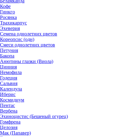
Беламканда
Кофе
Гинкго
Росянка
Трахикарпус
Эхеверия
Семена однолетних цветов
Кореопсис (одн)
Смеси однолетних цветов
Петуния
Бакопа
Анютины глазки (Виола)
Цинния
Немофила
Годеция
Сальвия
Календула
Иберис
Космидиум
Пентас
Вербена
Эхиноцистис (Бешеный огурец)
Гомфрена
Целозия
Мак (Папавер)