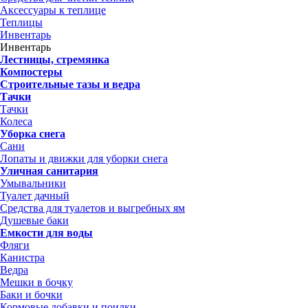
Аксессуары к теплице
Теплицы
Инвентарь
Инвентарь
Лестницы, стремянка
Компостеры
Строительные тазы и ведра
Тачки
Тачки
Колеса
Уборка снега
Сани
Лопаты и движки для уборки снега
Уличная санитария
Умывальники
Туалет дачный
Средства для туалетов и выгребных ям
Душевые баки
Емкости для воды
Фляги
Канистра
Ведра
Мешки в бочку
Баки и бочки
Кормовые добавки и поилки