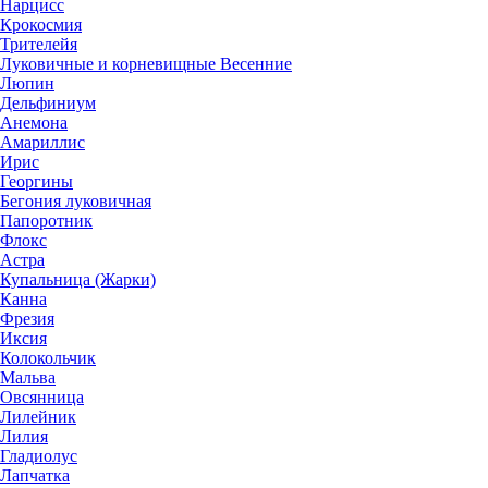
Нарцисс
Крокосмия
Трителейя
Луковичные и корневищные Весенние
Люпин
Дельфиниум
Анемона
Амариллис
Ирис
Георгины
Бегония луковичная
Папоротник
Флокс
Астра
Купальница (Жарки)
Канна
Фрезия
Иксия
Колокольчик
Мальва
Овсянница
Лилейник
Лилия
Гладиолус
Лапчатка