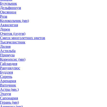
Бузульник
Дельфиниум
Овсяница
Роза
Колокольчик (мн)
Аквилегия
Дерен
Очиток (седум)
Смеси многолетних цветов
Тысячелистник
Лилия
Астильба
Примула
Кореопсис (мн)
Гайлардия
Ранункулюс
Буддлея
Сирень
Аренария
Ваточник
Астра (мн.)
Эхиум
Сапонария
Герань (мн)
Анемона (мн)