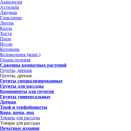
Аквилегия
Астильба
Ландыш
Глоксинии
Лютик
Калла
Хоста
Пион
Иссоп
Котовник
Колокольчик (корн.)
Герань полевая
Саженцы комнатных растений
Грунты, дренаж
Грунты, дренаж
Грунты специализированные
Грунты для рассады
Компоненты для грунтов
Грунты универсальные
Дренаж
Торф и торфобрикеты
Кора, щепа, мох
Товары для рассады
Товары для рассады
Печатные издания