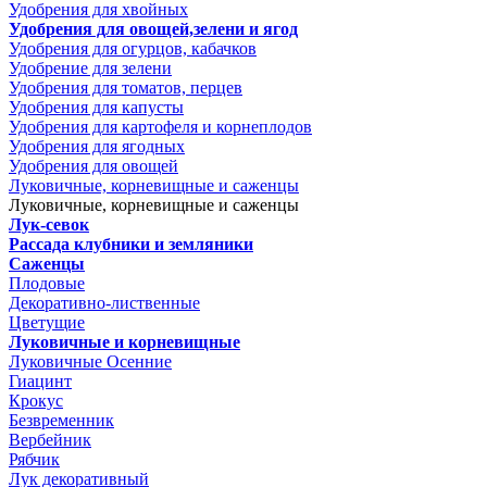
Удобрения для хвойных
Удобрения для овощей,зелени и ягод
Удобрения для огурцов, кабачков
Удобрение для зелени
Удобрения для томатов, перцев
Удобрения для капусты
Удобрения для картофеля и корнеплодов
Удобрения для ягодных
Удобрения для овощей
Луковичные, корневищные и саженцы
Луковичные, корневищные и саженцы
Лук-севок
Рассада клубники и земляники
Саженцы
Плодовые
Декоративно-лиственные
Цветущие
Луковичные и корневищные
Луковичные Осенние
Гиацинт
Крокус
Безвременник
Вербейник
Рябчик
Лук декоративный