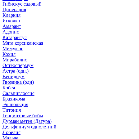
Гибискус садовый
Цинерария
Кларкия
Ясколка
Амарант
Адонис
Катарантус
Мята корсиканская
Мимулюс
Кохия
Мирабилис
Остеоспермум
Астра (одн.)
Венидиум
Гвоздика (одн)
Кобея
Сальпиглоссис
Брахикома
Эшшольция
Титония
Гиацинтовые бобы
Дурман метел (Датура)
Дельфиниум однолетний
Лобелия
Мальва