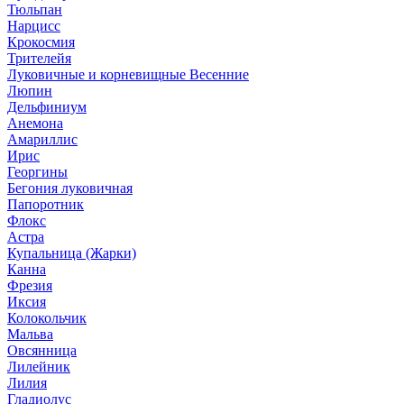
Тюльпан
Нарцисс
Крокосмия
Трителейя
Луковичные и корневищные Весенние
Люпин
Дельфиниум
Анемона
Амариллис
Ирис
Георгины
Бегония луковичная
Папоротник
Флокс
Астра
Купальница (Жарки)
Канна
Фрезия
Иксия
Колокольчик
Мальва
Овсянница
Лилейник
Лилия
Гладиолус