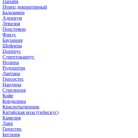
Папайя
Перец декоративный
Бальзамин
Адениум
Левизия
Пенстемон
Фикус
Баухиния
Шефлера
Циперус
Стрептокарпус
Нолина
Родохитон
Лантана
Гипоэстес
Нандина
Стрелиция
Кофе
Кордилина
Краснотычинник
Китайская роза (гибискус)
Камелия
Лавр
Гипестис
Бегония