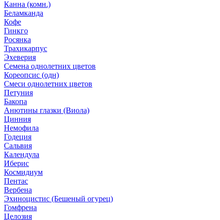
Канна (комн.)
Беламканда
Кофе
Гинкго
Росянка
Трахикарпус
Эхеверия
Семена однолетних цветов
Кореопсис (одн)
Смеси однолетних цветов
Петуния
Бакопа
Анютины глазки (Виола)
Цинния
Немофила
Годеция
Сальвия
Календула
Иберис
Космидиум
Пентас
Вербена
Эхиноцистис (Бешеный огурец)
Гомфрена
Целозия