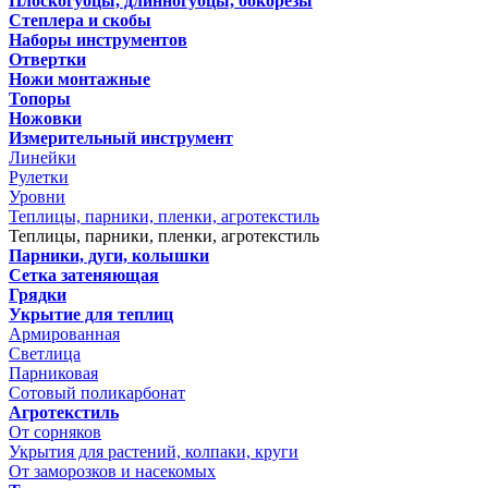
Плоскогубцы, длинногубцы, бокорезы
Степлера и скобы
Наборы инструментов
Отвертки
Ножи монтажные
Топоры
Ножовки
Измерительный инструмент
Линейки
Рулетки
Уровни
Теплицы, парники, пленки, агротекстиль
Теплицы, парники, пленки, агротекстиль
Парники, дуги, колышки
Сетка затеняющая
Грядки
Укрытие для теплиц
Армированная
Светлица
Парниковая
Сотовый поликарбонат
Агротекстиль
От сорняков
Укрытия для растений, колпаки, круги
От заморозков и насекомых