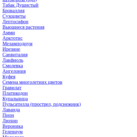
Табак Душистый
Броваллия
Сухоцветы
Лептосифон
Вьющиеся растения
Амми
Арктотис
Меламподиум
Ирезине
Санвиталия
Лакфиоль
Смолевка
Ангелония
Куфея
Семена многолетних цветов
Гравилат
Платикодон
Купальница
Пульсатилла (прострел, подснежник)
Лаванда
Пион
Люпин
Вероника
Гелениум