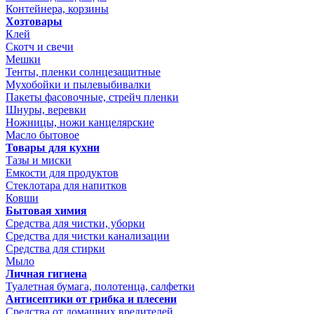
Контейнера, корзины
Хозтовары
Клей
Скотч и свечи
Мешки
Тенты, пленки солнцезащитные
Мухобойки и пылевыбивалки
Пакеты фасовочные, стрейч пленки
Шнуры, веревки
Ножницы, ножи канцелярские
Масло бытовое
Товары для кухни
Тазы и миски
Емкости для продуктов
Стеклотара для напитков
Ковши
Бытовая химия
Средства для чистки, уборки
Средства для чистки канализации
Средства для стирки
Мыло
Личная гигиена
Туалетная бумага, полотенца, салфетки
Антисептики от грибка и плесени
Средства от домашних вредителей