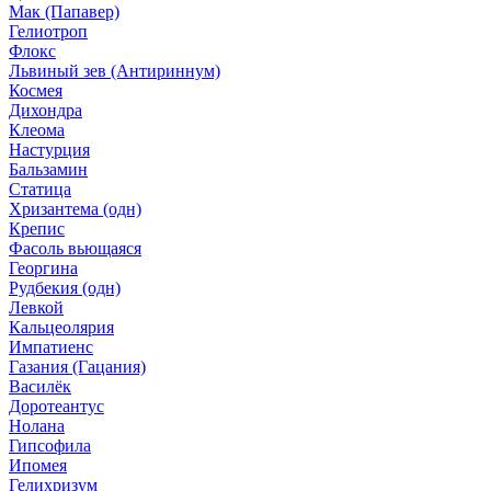
Мак (Папавер)
Гелиотроп
Флокс
Львиный зев (Антириннум)
Космея
Дихондра
Клеома
Настурция
Бальзамин
Статица
Хризантема (одн)
Крепис
Фасоль вьющаяся
Георгина
Рудбекия (одн)
Левкой
Кальцеолярия
Импатиенс
Газания (Гацания)
Василёк
Доротеантус
Нолана
Гипсофила
Ипомея
Гелихризум