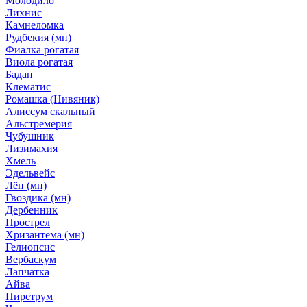
Молодило
Лихнис
Камнеломка
Рудбекия (мн)
Фиалка рогатая
Виола рогатая
Бадан
Клематис
Ромашка (Нивяник)
Алиссум скальный
Альстремерия
Чубушник
Лизимахия
Хмель
Эдельвейс
Лён (мн)
Гвоздика (мн)
Дербенник
Прострел
Хризантема (мн)
Гелиопсис
Вербаскум
Лапчатка
Айва
Пиретрум