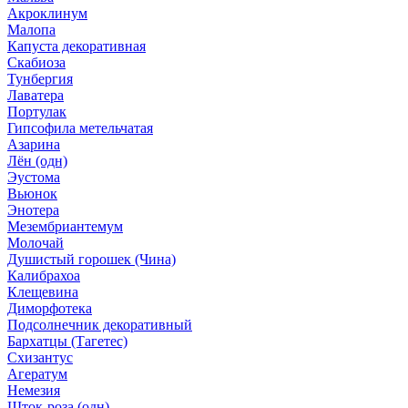
Акроклинум
Малопа
Капуста декоративная
Скабиоза
Тунбергия
Лаватера
Портулак
Гипсофила метельчатая
Азарина
Лён (одн)
Эустома
Вьюнок
Энотера
Мезембриантемум
Молочай
Душистый горошек (Чина)
Калибрахоа
Клещевина
Диморфотека
Подсолнечник декоративный
Бархатцы (Тагетес)
Схизантус
Агератум
Немезия
Шток-роза (одн)