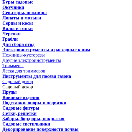
Буры садовые
Окучники
Секаторы, ножницы
Лопаты и мотыги
Серпы и косы
Вилы и тяпки
Черенки
Грабли
Для сбора ягод
Электроинструменты и расходные к ним
Ножницы-кусторезы
Другие электроинструменты
Триммеры
Леска для триммеров
Инструменты для посева газона
Садовый декор
Садовый декор
Пруды
Кованые изделия
Подставки, опоры и подвязки
Садовые фигуры
Сетки, решетки
Заборы, бордюры, покрытия
Садовые светильники
Декорирование поверхности почвы