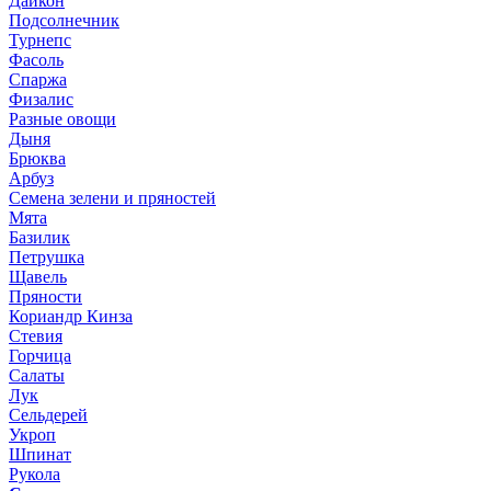
Дайкон
Подсолнечник
Турнепс
Фасоль
Спаржа
Физалис
Разные овощи
Дыня
Брюква
Арбуз
Семена зелени и пряностей
Мята
Базилик
Петрушка
Щавель
Пряности
Кориандр Кинза
Стевия
Горчица
Салаты
Лук
Сельдерей
Укроп
Шпинат
Рукола