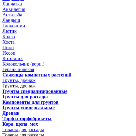
Лапчатка
Аквилегия
Астильба
Ландыш
Глоксинии
Лютик
Калла
Хоста
Пион
Иссоп
Котовник
Колокольчик (корн.)
Герань полевая
Саженцы комнатных растений
Грунты, дренаж
Грунты, дренаж
Грунты специализированные
Грунты для рассады
Компоненты для грунтов
Грунты универсальные
Дренаж
Торф и торфобрикеты
Кора, щепа, мох
Товары для рассады
Товары для рассады