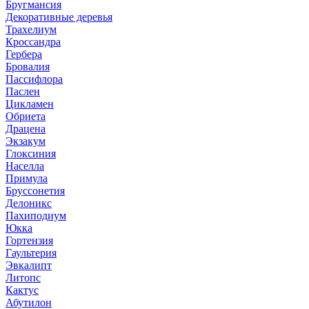
Бругмансия
Декоративные деревья
Трахелиум
Кроссандра
Гербера
Бровалия
Пассифлора
Паслен
Цикламен
Обриета
Драцена
Экзакум
Глоксиния
Населла
Примула
Бруссонетия
Делоникс
Пахиподиум
Юкка
Гортензия
Гаультерия
Эвкалипт
Литопс
Кактус
Абутилон