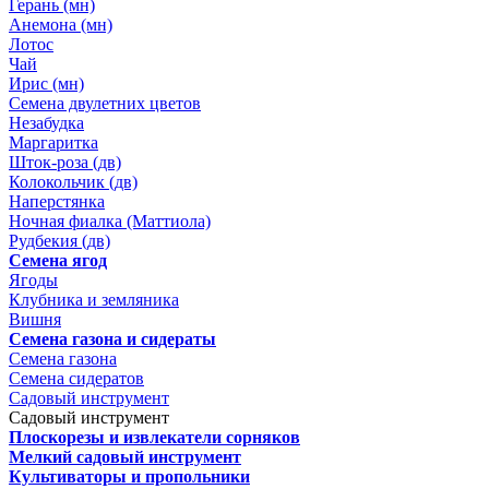
Герань (мн)
Анемона (мн)
Лотос
Чай
Ирис (мн)
Семена двулетних цветов
Незабудка
Маргаритка
Шток-роза (дв)
Колокольчик (дв)
Наперстянка
Ночная фиалка (Маттиола)
Рудбекия (дв)
Семена ягод
Ягоды
Клубника и земляника
Вишня
Семена газона и сидераты
Семена газона
Семена сидератов
Садовый инструмент
Садовый инструмент
Плоскорезы и извлекатели сорняков
Мелкий садовый инструмент
Культиваторы и пропольники