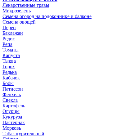
Лекарственные травы
Микрозелень
Семена огород на подоконнике и балконе
Семена овощей
Перец
Баклажан
Редис
Репа
Томаты
Капуста
Тыква
Горох
Редька
Кабачок
Бобы
Патиссон
Фенхель
Свекла
Картофель
Огурцы
Кукуруза
Пастернак
Морковь
Табак курительный