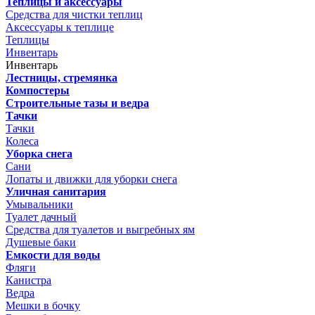
Теплицы и аксессуары
Средства для чистки теплиц
Аксессуары к теплице
Теплицы
Инвентарь
Инвентарь
Лестницы, стремянка
Компостеры
Строительные тазы и ведра
Тачки
Тачки
Колеса
Уборка снега
Сани
Лопаты и движки для уборки снега
Уличная санитария
Умывальники
Туалет дачный
Средства для туалетов и выгребных ям
Душевые баки
Емкости для воды
Фляги
Канистра
Ведра
Мешки в бочку