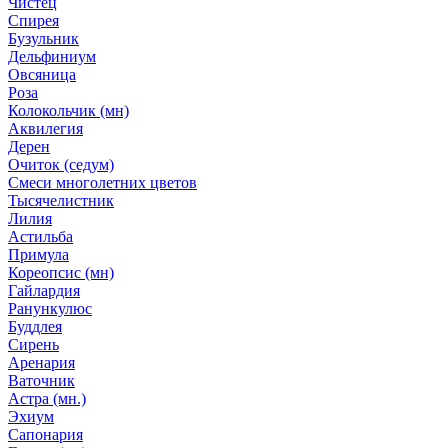
Чистец
Спирея
Бузульник
Дельфиниум
Овсяница
Роза
Колокольчик (мн)
Аквилегия
Дерен
Очиток (седум)
Смеси многолетних цветов
Тысячелистник
Лилия
Астильба
Примула
Кореопсис (мн)
Гайлардия
Ранункулюс
Буддлея
Сирень
Аренария
Ваточник
Астра (мн.)
Эхиум
Сапонария