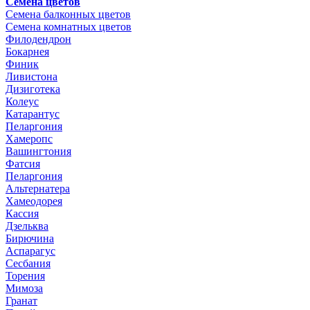
Семена цветов
Семена балконных цветов
Семена комнатных цветов
Филодендрон
Бокарнея
Финик
Ливистона
Дизиготека
Колеус
Катарантус
Пеларгония
Хамеропс
Вашингтония
Фатсия
Пеларгония
Альтернатера
Хамеодорея
Кассия
Дзельква
Бирючина
Аспарагус
Сесбания
Торения
Мимоза
Гранат