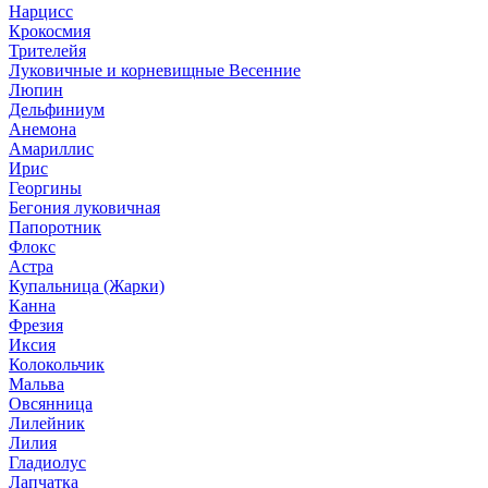
Нарцисс
Крокосмия
Трителейя
Луковичные и корневищные Весенние
Люпин
Дельфиниум
Анемона
Амариллис
Ирис
Георгины
Бегония луковичная
Папоротник
Флокс
Астра
Купальница (Жарки)
Канна
Фрезия
Иксия
Колокольчик
Мальва
Овсянница
Лилейник
Лилия
Гладиолус
Лапчатка