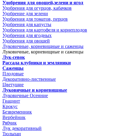
Удобрения для овощей,зелени и ягод
Удобрения для огурцов, кабачков
Удобрение для зелени
Удобрения для томатов, перцев
Удобрения для капусты
Удобрения для картофеля и корнеплодов
Удобрения для ягодных
Удобрения для овощей
Луковичные, корневищные и саженцы
Луковичные, корневищные и саженцы
Лук-севок
Рассада клубники и земляники
Саженцы
Плодовые
Декоративно-лиственные
Цветущие
Луковичные и корневищные
Луковичные Осенние
Гиацинт
Крокус
Безвременник
Вербейник
Рябчик
Лук декоративный
Тюльпан