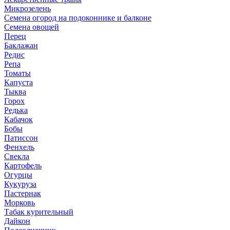
Микрозелень
Семена огород на подоконнике и балконе
Семена овощей
Перец
Баклажан
Редис
Репа
Томаты
Капуста
Тыква
Горох
Редька
Кабачок
Бобы
Патиссон
Фенхель
Свекла
Картофель
Огурцы
Кукуруза
Пастернак
Морковь
Табак курительный
Дайкон