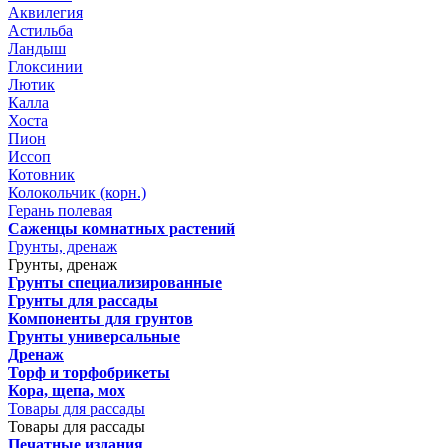
Аквилегия
Астильба
Ландыш
Глоксинии
Лютик
Калла
Хоста
Пион
Иссоп
Котовник
Колокольчик (корн.)
Герань полевая
Саженцы комнатных растений
Грунты, дренаж
Грунты, дренаж
Грунты специализированные
Грунты для рассады
Компоненты для грунтов
Грунты универсальные
Дренаж
Торф и торфобрикеты
Кора, щепа, мох
Товары для рассады
Товары для рассады
Печатные издания