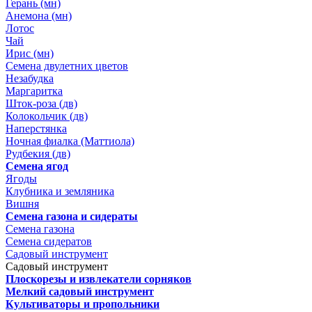
Герань (мн)
Анемона (мн)
Лотос
Чай
Ирис (мн)
Семена двулетних цветов
Незабудка
Маргаритка
Шток-роза (дв)
Колокольчик (дв)
Наперстянка
Ночная фиалка (Маттиола)
Рудбекия (дв)
Семена ягод
Ягоды
Клубника и земляника
Вишня
Семена газона и сидераты
Семена газона
Семена сидератов
Садовый инструмент
Садовый инструмент
Плоскорезы и извлекатели сорняков
Мелкий садовый инструмент
Культиваторы и пропольники