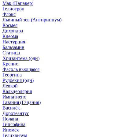
Мак (Папавер)
Гелиотроп
Флокс
Львиный зев (Антириннум)
Космея
Дихондра
Клеома
Настурция
Бальзамин
Статица
Хризантема (одн)
Крепис
Фасоль вьющаяся
Георгина
Рудбекия (одн)
Левкой
Кальцеолярия
Импатиенс
Газания (Гацания)
Василёк
Доротеантус
Нолана
Гипсофила
Ипомея
Гелихризум