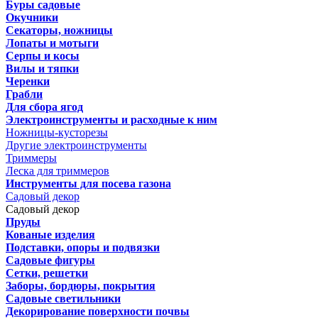
Буры садовые
Окучники
Секаторы, ножницы
Лопаты и мотыги
Серпы и косы
Вилы и тяпки
Черенки
Грабли
Для сбора ягод
Электроинструменты и расходные к ним
Ножницы-кусторезы
Другие электроинструменты
Триммеры
Леска для триммеров
Инструменты для посева газона
Садовый декор
Садовый декор
Пруды
Кованые изделия
Подставки, опоры и подвязки
Садовые фигуры
Сетки, решетки
Заборы, бордюры, покрытия
Садовые светильники
Декорирование поверхности почвы