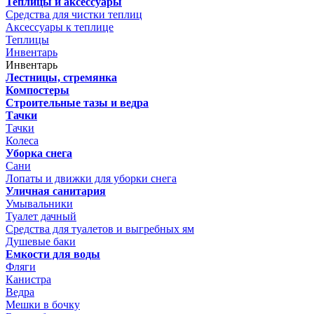
Теплицы и аксессуары
Средства для чистки теплиц
Аксессуары к теплице
Теплицы
Инвентарь
Инвентарь
Лестницы, стремянка
Компостеры
Строительные тазы и ведра
Тачки
Тачки
Колеса
Уборка снега
Сани
Лопаты и движки для уборки снега
Уличная санитария
Умывальники
Туалет дачный
Средства для туалетов и выгребных ям
Душевые баки
Емкости для воды
Фляги
Канистра
Ведра
Мешки в бочку