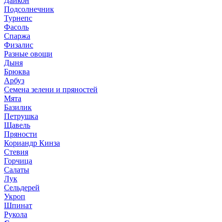
Дайкон
Подсолнечник
Турнепс
Фасоль
Спаржа
Физалис
Разные овощи
Дыня
Брюква
Арбуз
Семена зелени и пряностей
Мята
Базилик
Петрушка
Щавель
Пряности
Кориандр Кинза
Стевия
Горчица
Салаты
Лук
Сельдерей
Укроп
Шпинат
Рукола