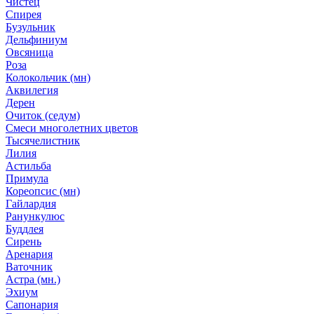
Чистец
Спирея
Бузульник
Дельфиниум
Овсяница
Роза
Колокольчик (мн)
Аквилегия
Дерен
Очиток (седум)
Смеси многолетних цветов
Тысячелистник
Лилия
Астильба
Примула
Кореопсис (мн)
Гайлардия
Ранункулюс
Буддлея
Сирень
Аренария
Ваточник
Астра (мн.)
Эхиум
Сапонария