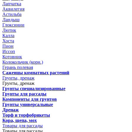
Лапчатка
Аквилегия
Астильба
Ландыш
Глоксинии
Лютик
Калла
Хоста
Пион
Иссоп
Котовник
Колокольчик (корн.)
Герань полевая
Саженцы комнатных растений
Грунты, дренаж
Грунты, дренаж
Грунты специализированные
Грунты для рассады
Компоненты для грунтов
Грунты универсальные
Дренаж
Торф и торфобрикеты
Кора, щепа, мох
Товары для рассады
Товары для рассады