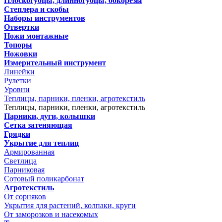
Плоскогубцы, длинногубцы, бокорезы
Степлера и скобы
Наборы инструментов
Отвертки
Ножи монтажные
Топоры
Ножовки
Измерительный инструмент
Линейки
Рулетки
Уровни
Теплицы, парники, пленки, агротекстиль
Теплицы, парники, пленки, агротекстиль
Парники, дуги, колышки
Сетка затеняющая
Грядки
Укрытие для теплиц
Армированная
Светлица
Парниковая
Сотовый поликарбонат
Агротекстиль
От сорняков
Укрытия для растений, колпаки, круги
От заморозков и насекомых