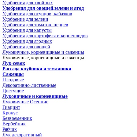
Удобрения для хвойных
Удобрения для овощей,зелени и ягод
Удобрения для огурцов, кабачков
Удобрение для зелени
Удобрения для томатов, перцев
Удобрения для капусты
Удобрения для картофеля и корнеплодов
Удобрения для ягодных
Удобрения для овощей
Луковичные, корневищные и саженцы
Луковичные, корневищные и саженцы
Лук-севок
Рассада клубники и земляники
Саженцы
Плодовые
Декоративно-лиственные
Цветущие
Луковичные и корневищные
Луковичные Осенние
Гиацинт
Крокус
Безвременник
Вербейник
Рябчик
Лук декоративный