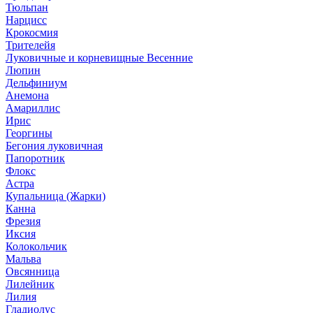
Тюльпан
Нарцисс
Крокосмия
Трителейя
Луковичные и корневищные Весенние
Люпин
Дельфиниум
Анемона
Амариллис
Ирис
Георгины
Бегония луковичная
Папоротник
Флокс
Астра
Купальница (Жарки)
Канна
Фрезия
Иксия
Колокольчик
Мальва
Овсянница
Лилейник
Лилия
Гладиолус