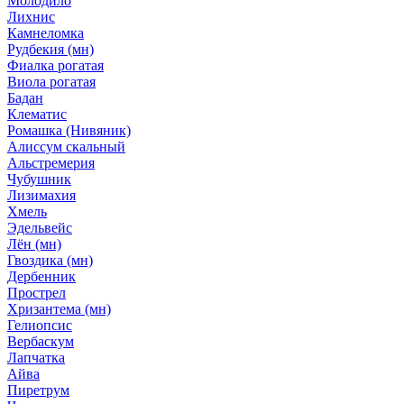
Молодило
Лихнис
Камнеломка
Рудбекия (мн)
Фиалка рогатая
Виола рогатая
Бадан
Клематис
Ромашка (Нивяник)
Алиссум скальный
Альстремерия
Чубушник
Лизимахия
Хмель
Эдельвейс
Лён (мн)
Гвоздика (мн)
Дербенник
Прострел
Хризантема (мн)
Гелиопсис
Вербаскум
Лапчатка
Айва
Пиретрум