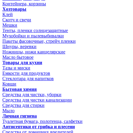
Контейнера, корзины
Хозтовары
Клей
Скотч и свечи
Мешки
Тенты, пленки солнцезащитные
Мухобойки и пылевыбивалки
Пакеты фасовочные, стрейч пленки
Шнуры, веревки
Ножницы, ножи канцелярские
Масло бытовое
Товары для кухни
Тазы и миски
Емкости для продуктов
Стеклотара для напитков
Ковши
Бытовая химия
Средства для чистки, уборки
Средства для чистки канализации
Средства для стирки
Мыло
Личная гигиена
Туалетная бумага, полотенца, салфетки
Антисептики от грибка и плесени
Средства от домашних вредителей