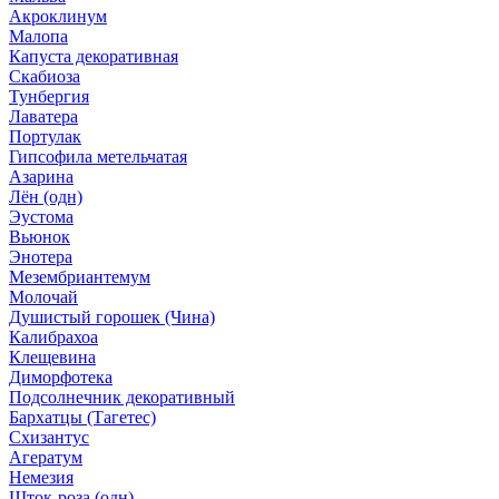
Акроклинум
Малопа
Капуста декоративная
Скабиоза
Тунбергия
Лаватера
Портулак
Гипсофила метельчатая
Азарина
Лён (одн)
Эустома
Вьюнок
Энотера
Мезембриантемум
Молочай
Душистый горошек (Чина)
Калибрахоа
Клещевина
Диморфотека
Подсолнечник декоративный
Бархатцы (Тагетес)
Схизантус
Агератум
Немезия
Шток-роза (одн)