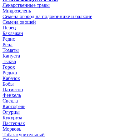
Лекарственные травы
Микрозелень
Семена огород на подоконнике и балконе
Семена овощей
Перец
Баклажан
Редис
Репа
Томаты
Капуста
Тыква
Горох
Редька
Кабачок
Бобы
Патиссон
Фенхель
Свекла
Картофель
Огурцы
Кукуруза
Пастернак
Морковь
Табак курительный