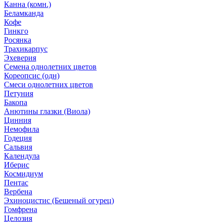
Канна (комн.)
Беламканда
Кофе
Гинкго
Росянка
Трахикарпус
Эхеверия
Семена однолетних цветов
Кореопсис (одн)
Смеси однолетних цветов
Петуния
Бакопа
Анютины глазки (Виола)
Цинния
Немофила
Годеция
Сальвия
Календула
Иберис
Космидиум
Пентас
Вербена
Эхиноцистис (Бешеный огурец)
Гомфрена
Целозия