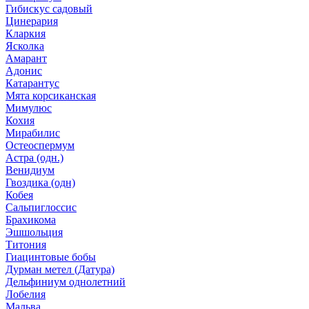
Гибискус садовый
Цинерария
Кларкия
Ясколка
Амарант
Адонис
Катарантус
Мята корсиканская
Мимулюс
Кохия
Мирабилис
Остеоспермум
Астра (одн.)
Венидиум
Гвоздика (одн)
Кобея
Сальпиглоссис
Брахикома
Эшшольция
Титония
Гиацинтовые бобы
Дурман метел (Датура)
Дельфиниум однолетний
Лобелия
Мальва