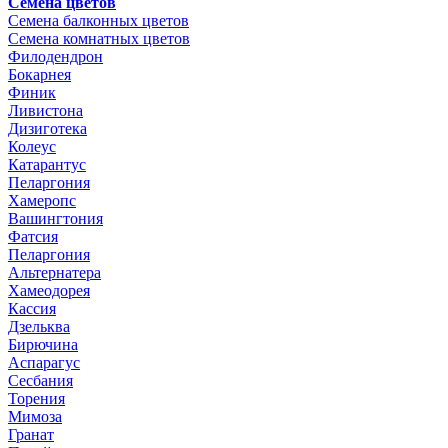
Семена цветов
Семена балконных цветов
Семена комнатных цветов
Филодендрон
Бокарнея
Финик
Ливистона
Дизиготека
Колеус
Катарантус
Пеларгония
Хамеропс
Вашингтония
Фатсия
Пеларгония
Альтернатера
Хамеодорея
Кассия
Дзельква
Бирючина
Аспарагус
Сесбания
Торения
Мимоза
Гранат