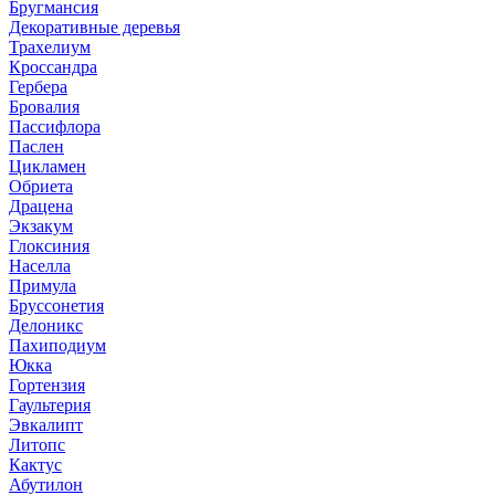
Бругмансия
Декоративные деревья
Трахелиум
Кроссандра
Гербера
Бровалия
Пассифлора
Паслен
Цикламен
Обриета
Драцена
Экзакум
Глоксиния
Населла
Примула
Бруссонетия
Делоникс
Пахиподиум
Юкка
Гортензия
Гаультерия
Эвкалипт
Литопс
Кактус
Абутилон