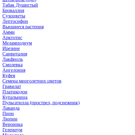
Табак Душистый
Броваллия
Сухоцветы
Лептосифон
Вьющиеся растения
Амми
Арктотис
Меламподиум
Ирезине
Санвиталия
Лакфиоль
Смолевка
Ангелония
Куфея
Семена многолетних цветов
Гравилат
Платикодон
Купальница
Пульсатилла (прострел, подснежник)
Лаванда
Пион
Люпин
Вероника
Гелениум