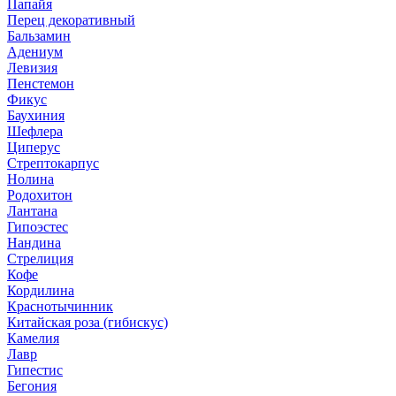
Папайя
Перец декоративный
Бальзамин
Адениум
Левизия
Пенстемон
Фикус
Баухиния
Шефлера
Циперус
Стрептокарпус
Нолина
Родохитон
Лантана
Гипоэстес
Нандина
Стрелиция
Кофе
Кордилина
Краснотычинник
Китайская роза (гибискус)
Камелия
Лавр
Гипестис
Бегония