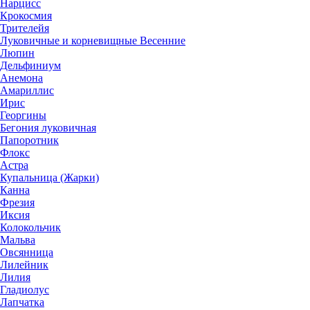
Нарцисс
Крокосмия
Трителейя
Луковичные и корневищные Весенние
Люпин
Дельфиниум
Анемона
Амариллис
Ирис
Георгины
Бегония луковичная
Папоротник
Флокс
Астра
Купальница (Жарки)
Канна
Фрезия
Иксия
Колокольчик
Мальва
Овсянница
Лилейник
Лилия
Гладиолус
Лапчатка