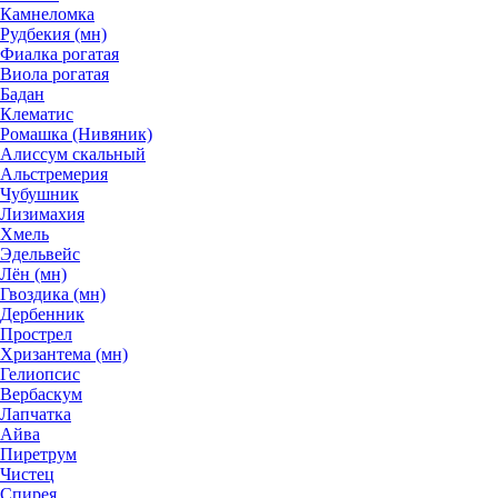
Камнеломка
Рудбекия (мн)
Фиалка рогатая
Виола рогатая
Бадан
Клематис
Ромашка (Нивяник)
Алиссум скальный
Альстремерия
Чубушник
Лизимахия
Хмель
Эдельвейс
Лён (мн)
Гвоздика (мн)
Дербенник
Прострел
Хризантема (мн)
Гелиопсис
Вербаскум
Лапчатка
Айва
Пиретрум
Чистец
Спирея