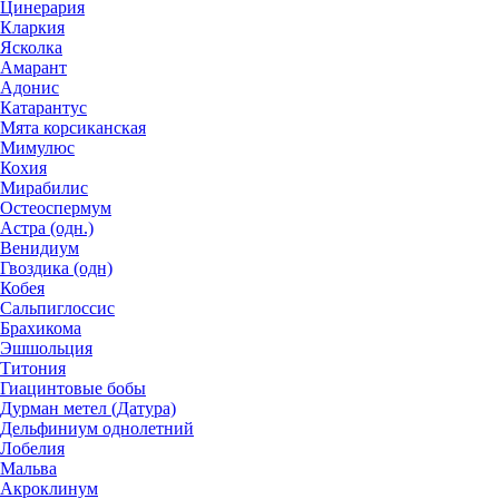
Цинерария
Кларкия
Ясколка
Амарант
Адонис
Катарантус
Мята корсиканская
Мимулюс
Кохия
Мирабилис
Остеоспермум
Астра (одн.)
Венидиум
Гвоздика (одн)
Кобея
Сальпиглоссис
Брахикома
Эшшольция
Титония
Гиацинтовые бобы
Дурман метел (Датура)
Дельфиниум однолетний
Лобелия
Мальва
Акроклинум