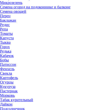
Микрозелень
Семена огород на подоконнике и балконе
Семена овощей
Перец
Баклажан
Редис
Репа
Томаты
Капуста
Тыква
Горох
Редька
Кабачок
Бобы
Патиссон
Фенхель
Свекла
Картофель
Огурцы
Кукуруза
Пастернак
Морковь
Табак курительный
Дайкон
Подсолнечник