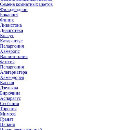
Семена комнатных цветов
Филодендрон
Бокарнея
Финик
Ливистона
Дизиготека
Колеус
Катарантус
Пеларгония
Хамеропс
Вашингтония
Фатсия
Пеларгония
Альтернатера
Хамеодорея
Кассия
Дзельква
Бирючина
Аспарагус
Сесбания
Торения
Мимоза
Гранат
Папайя
Перец декоративный