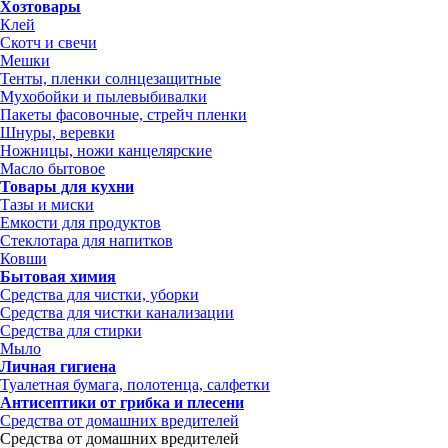
Хозтовары
Клей
Скотч и свечи
Мешки
Тенты, пленки солнцезащитные
Мухобойки и пылевыбивалки
Пакеты фасовочные, стрейч пленки
Шнуры, веревки
Ножницы, ножи канцелярские
Масло бытовое
Товары для кухни
Тазы и миски
Емкости для продуктов
Стеклотара для напитков
Ковши
Бытовая химия
Средства для чистки, уборки
Средства для чистки канализации
Средства для стирки
Мыло
Личная гигиена
Туалетная бумага, полотенца, салфетки
Антисептики от грибка и плесени
Средства от домашних вредителей
Средства от домашних вредителей