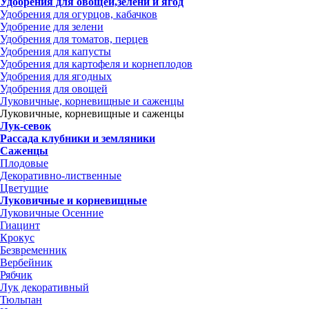
Удобрения для овощей,зелени и ягод
Удобрения для огурцов, кабачков
Удобрение для зелени
Удобрения для томатов, перцев
Удобрения для капусты
Удобрения для картофеля и корнеплодов
Удобрения для ягодных
Удобрения для овощей
Луковичные, корневищные и саженцы
Луковичные, корневищные и саженцы
Лук-севок
Рассада клубники и земляники
Саженцы
Плодовые
Декоративно-лиственные
Цветущие
Луковичные и корневищные
Луковичные Осенние
Гиацинт
Крокус
Безвременник
Вербейник
Рябчик
Лук декоративный
Тюльпан