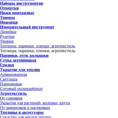
Наборы инструментов
Отвертки
Ножи монтажные
Топоры
Ножовки
Измерительный инструмент
Линейки
Рулетки
Уровни
Теплицы, парники, пленки, агротекстиль
Теплицы, парники, пленки, агротекстиль
Парники, дуги, колышки
Сетка затеняющая
Грядки
Укрытие для теплиц
Армированная
Светлица
Парниковая
Сотовый поликарбонат
Агротекстиль
От сорняков
Укрытия для растений, колпаки, круги
От заморозков и насекомых
Теплицы и аксессуары
Средства для чистки теплиц