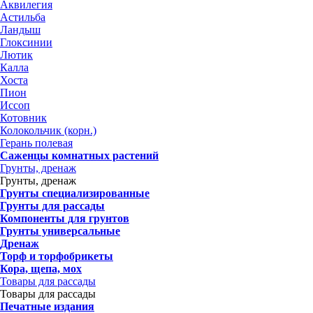
Аквилегия
Астильба
Ландыш
Глоксинии
Лютик
Калла
Хоста
Пион
Иссоп
Котовник
Колокольчик (корн.)
Герань полевая
Саженцы комнатных растений
Грунты, дренаж
Грунты, дренаж
Грунты специализированные
Грунты для рассады
Компоненты для грунтов
Грунты универсальные
Дренаж
Торф и торфобрикеты
Кора, щепа, мох
Товары для рассады
Товары для рассады
Печатные издания