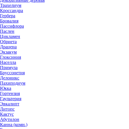
Декоративные деревья
Трахелиум
Кроссандра
Гербера
Бровалия
Пассифлора
Паслен
Цикламен
Обриета
Драцена
Экзакум
Глоксиния
Населла
Примула
Бруссонетия
Делоникс
Пахиподиум
Юкка
Гортензия
Гаультерия
Эвкалипт
Литопс
Кактус
Абутилон
Канна (комн.)