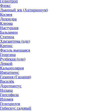
Гелиотроп
Флокс
Львиный зев (Антириннум)
Космея
Дихондра
Клеома
Настурция
Бальзамин
Статица
Хризантема (одн)
Крепис
Фасоль вьющаяся
Георгина
Рудбекия (одн)
Левкой
Кальцеолярия
Импатиенс
Газания (Гацания)
Василёк
Доротеантус
Нолана
Гипсофила
Ипомея
Гелихризум
Гибискус садовый