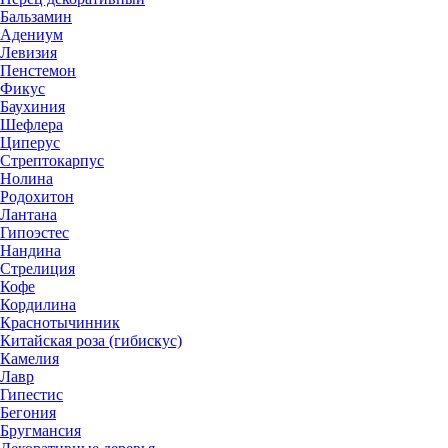
Бальзамин
Адениум
Левизия
Пенстемон
Фикус
Баухиния
Шефлера
Циперус
Стрептокарпус
Нолина
Родохитон
Лантана
Гипоэстес
Нандина
Стрелиция
Кофе
Кордилина
Краснотычинник
Китайская роза (гибискус)
Камелия
Лавр
Гипестис
Бегония
Бругмансия