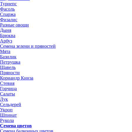
Турнепс
Фасоль
Спаржа
Физалис
Разные овощи
Дыня
Брюква
Арбуз
Семена зелени и пряностей
Мята
Базилик
Петрушка
Щавель
Пряности
Кориандр Кинза
Стевия
Горчица
Салаты
Лук
Сельдерей
Укроп
Шпинат
Рукола
Семена цветов
Семена балконных цветов