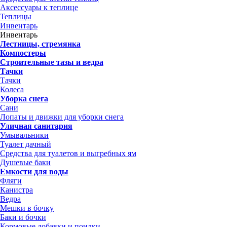
Аксессуары к теплице
Теплицы
Инвентарь
Инвентарь
Лестницы, стремянка
Компостеры
Строительные тазы и ведра
Тачки
Тачки
Колеса
Уборка снега
Сани
Лопаты и движки для уборки снега
Уличная санитария
Умывальники
Туалет дачный
Средства для туалетов и выгребных ям
Душевые баки
Емкости для воды
Фляги
Канистра
Ведра
Мешки в бочку
Баки и бочки
Кормовые добавки и поилки