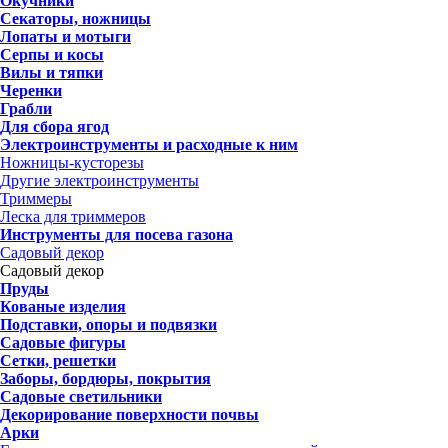
Окучники
Секаторы, ножницы
Лопаты и мотыги
Серпы и косы
Вилы и тяпки
Черенки
Грабли
Для сбора ягод
Электроинструменты и расходные к ним
Ножницы-кусторезы
Другие электроинструменты
Триммеры
Леска для триммеров
Инструменты для посева газона
Садовый декор
Садовый декор
Пруды
Кованые изделия
Подставки, опоры и подвязки
Садовые фигуры
Сетки, решетки
Заборы, бордюры, покрытия
Садовые светильники
Декорирование поверхности почвы
Арки