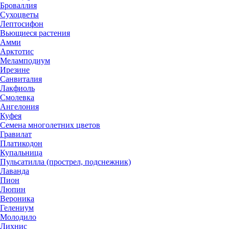
Броваллия
Сухоцветы
Лептосифон
Вьющиеся растения
Амми
Арктотис
Меламподиум
Ирезине
Санвиталия
Лакфиоль
Смолевка
Ангелония
Куфея
Семена многолетних цветов
Гравилат
Платикодон
Купальница
Пульсатилла (прострел, подснежник)
Лаванда
Пион
Люпин
Вероника
Гелениум
Молодило
Лихнис