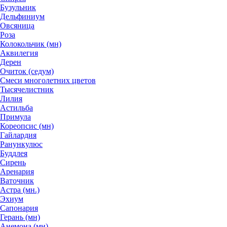
Бузульник
Дельфиниум
Овсяница
Роза
Колокольчик (мн)
Аквилегия
Дерен
Очиток (седум)
Смеси многолетних цветов
Тысячелистник
Лилия
Астильба
Примула
Кореопсис (мн)
Гайлардия
Ранункулюс
Буддлея
Сирень
Аренария
Ваточник
Астра (мн.)
Эхиум
Сапонария
Герань (мн)
Анемона (мн)