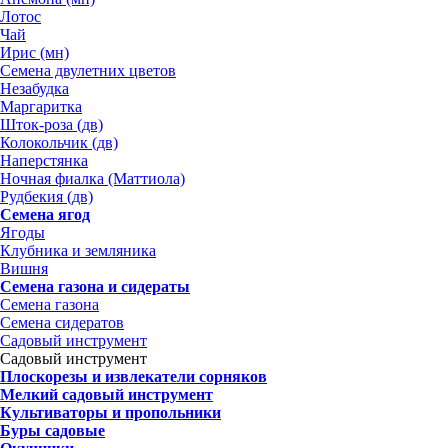
Лотос
Чай
Ирис (мн)
Семена двулетних цветов
Незабудка
Маргаритка
Шток-роза (дв)
Колокольчик (дв)
Наперстянка
Ночная фиалка (Маттиола)
Рудбекия (дв)
Семена ягод
Ягоды
Клубника и земляника
Вишня
Семена газона и сидераты
Семена газона
Семена сидератов
Садовый инструмент
Садовый инструмент
Плоскорезы и извлекатели сорняков
Мелкий садовый инструмент
Культиваторы и пропольники
Буры садовые