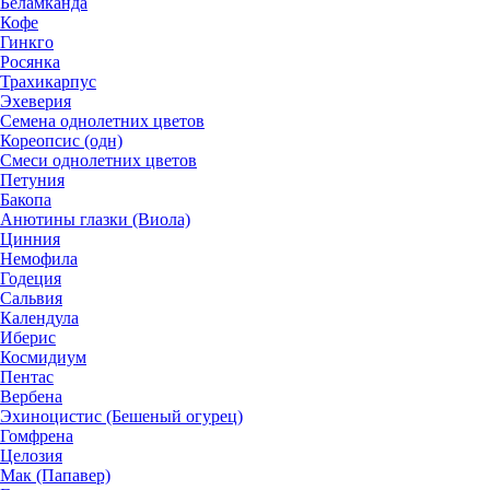
Беламканда
Кофе
Гинкго
Росянка
Трахикарпус
Эхеверия
Семена однолетних цветов
Кореопсис (одн)
Смеси однолетних цветов
Петуния
Бакопа
Анютины глазки (Виола)
Цинния
Немофила
Годеция
Сальвия
Календула
Иберис
Космидиум
Пентас
Вербена
Эхиноцистис (Бешеный огурец)
Гомфрена
Целозия
Мак (Папавер)