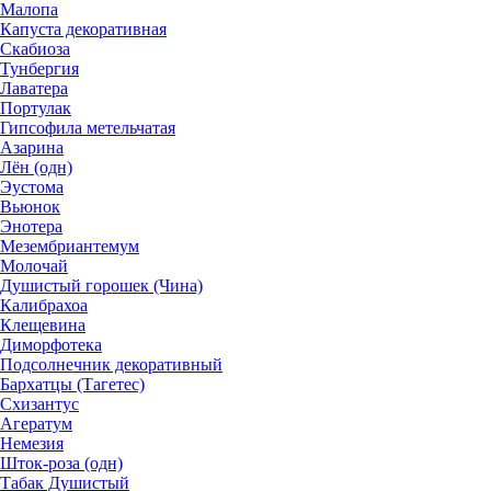
Малопа
Капуста декоративная
Скабиоза
Тунбергия
Лаватера
Портулак
Гипсофила метельчатая
Азарина
Лён (одн)
Эустома
Вьюнок
Энотера
Мезембриантемум
Молочай
Душистый горошек (Чина)
Калибрахоа
Клещевина
Диморфотека
Подсолнечник декоративный
Бархатцы (Тагетес)
Схизантус
Агератум
Немезия
Шток-роза (одн)
Табак Душистый