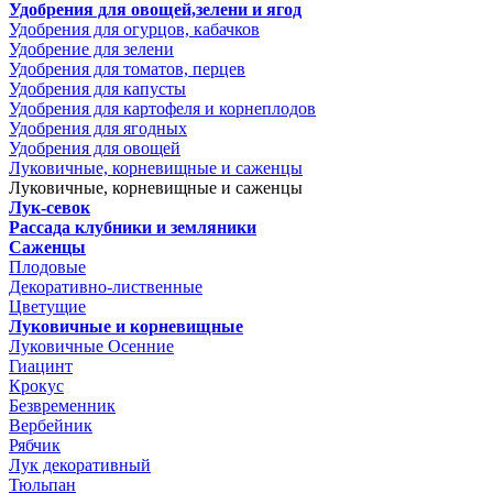
Удобрения для овощей,зелени и ягод
Удобрения для огурцов, кабачков
Удобрение для зелени
Удобрения для томатов, перцев
Удобрения для капусты
Удобрения для картофеля и корнеплодов
Удобрения для ягодных
Удобрения для овощей
Луковичные, корневищные и саженцы
Луковичные, корневищные и саженцы
Лук-севок
Рассада клубники и земляники
Саженцы
Плодовые
Декоративно-лиственные
Цветущие
Луковичные и корневищные
Луковичные Осенние
Гиацинт
Крокус
Безвременник
Вербейник
Рябчик
Лук декоративный
Тюльпан