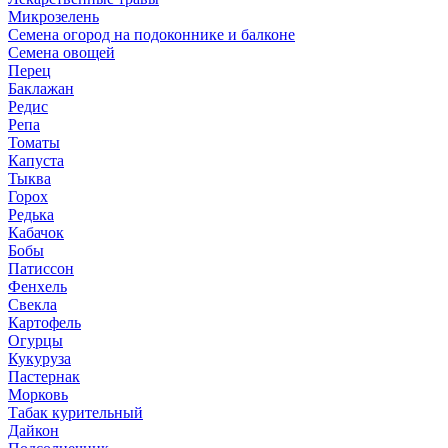
Микрозелень
Семена огород на подоконнике и балконе
Семена овощей
Перец
Баклажан
Редис
Репа
Томаты
Капуста
Тыква
Горох
Редька
Кабачок
Бобы
Патиссон
Фенхель
Свекла
Картофель
Огурцы
Кукуруза
Пастернак
Морковь
Табак курительный
Дайкон