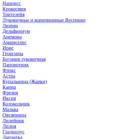
Нарцисс
Крокосмия
Трителейя
Луковичные и корневищные Весенние
Люпин
Дельфиниум
Анемона
Амариллис
Ирис
Георгины
Бегония луковичная
Папоротник
Флокс
Астра
Купальница (Жарки)
Канна
Фрезия
Иксия
Колокольчик
Мальва
Овсянница
Лилейник
Лилия
Гладиолус
Лапчатка