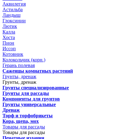
Аквилегия
Астильба
Ландыш
Глоксинии
Лютик
Калла
Хоста
Пион
Иссоп
Котовник
Колокольчик (корн.)
Герань полевая
Саженцы комнатных растений
Грунты, дренаж
Грунты, дренаж
Грунты специализированные
Грунты для рассады
Компоненты для грунтов
Грунты универсальные
Дренаж
Торф и торфобрикеты
Кора, щепа, мох
Товары для рассады
Товары для рассады
Печатные издания